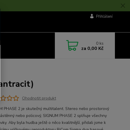
Přihlášení
0
ks
za
0,00 Kč
ntracit)
Ohodnotit produkt
 PHASE 2 je skutečný multitalent. Stereo nebo prostorový
nástěnný nebo policový, SIGNUM PHASE 2 splňuje všechny
ky. Aby byla hudba ještě o něco kvalitnější, přidali jsme k
jícímu výškovému reproduktoru RiCom Sigma dva basové