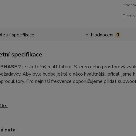
Hodnoc
Distrib
etní specifikace
Hodnocení
0
tní specifikace
 PHASE 2
je skutečný multitalent. Stereo nebo prostorový zv
ožadavky. Aby byla hudba ještě o něco kvalitnější, přidali jsme
eproduktory. Pro nejnižší frekvence doporučujeme přidat subwo
 1ks
á data: