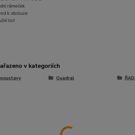
dní rámeček
od k obsluze
ční list
zařazeno v kategoriích
osoustavy
Quadral
ŘAD