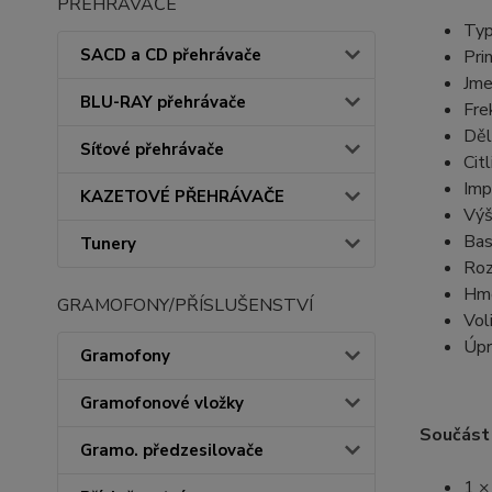
PŘEHRÁVAČE
Typ
SACD a CD přehrávače
Pri
Jme
BLU-RAY přehrávače
Fre
Děl
Síťové přehrávače
Cit
Imp
KAZETOVÉ PŘEHRÁVAČE
Výš
Bas
Tunery
Roz
Hmo
GRAMOFONY/PŘÍSLUŠENSTVÍ
Vol
Úpr
Gramofony
Gramofonové vložky
Součást 
Gramo. předzesilovače
1 