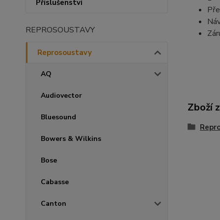
Příslušenství
Pře
Náv
REPROSOUSTAVY
Záru
Reprosoustavy
AQ
Audiovector
Zboží 
Bluesound
Repr
Bowers & Wilkins
Bose
Cabasse
Canton