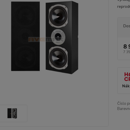
reprod
Dos
8 
7 3
Nák
Číslo p
Barevn