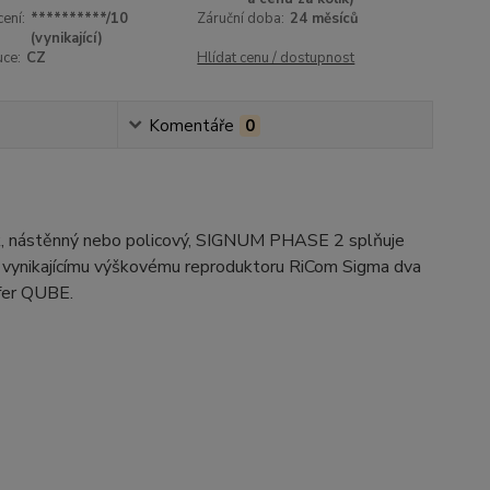
ení:
**********/10
Záruční doba:
24 měsíců
(vynikající)
uce:
CZ
Hlídat cenu / dostupnost
Komentáře
0
uk, nástěnný nebo policový, SIGNUM PHASE 2 splňuje
 k vynikajícímu výškovému reproduktoru RiCom Sigma dva
ofer QUBE.