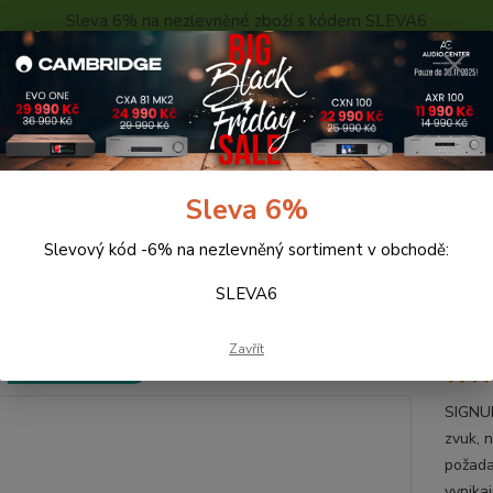
Sleva 6% na nezlevněné zboží s kódem SLEVA6
..
KONTAKTY
O NÁS
POPTÁVKA ZBOŽÍ - KALKULACE
Hledat
Sleva 6%
Slevový kód -6% na nezlevněný sortiment v obchodě:
eprosoustavy
QUADRAL SIGNUM PHASE 2 Wall (antracit)
SLEVA6
DRAL SIGNUM PHASE 2 Wall (a
Zavřít
Doprava ZDARMA
SIGNUM
zvuk, 
požadav
vynika