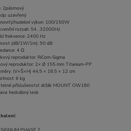
: 2pásmový
ncip: uzavřený
novitý/hudební výkon: 100/150W
kvenční rozsah: 54…32000Hz
ící frekvence: 2400 Hz
livost (dB/1W/1m): 90 dB
edance: 4 Ω
kový reproduktor: RiCom-Sigma
ový reproduktor: 2× Ø 155 mm Titanium-PP
měry: (V×Š×H) 44,5 × 18,5 × 12 cm
tnost: 6 kg
itelné příslušenství: držák MOUNT OW180
ava: hedvábný lesk
balení:
× SIGNUM PHASE 2