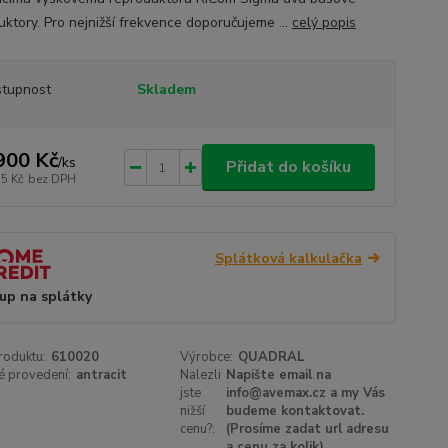
uktory. Pro nejnižší frekvence doporučujeme ...
celý popis
tupnost
Skladem
900 Kč
/
ks
Přidat do košíku
55 Kč
bez DPH
Splátková kalkulačka
up na splátky
roduktu:
610020
Výrobce:
QUADRAL
é provedení:
antracit
Nalezli
Napište email na
jste
info@avemax.cz a my Vás
nižší
budeme kontaktovat.
cenu?:
(Prosíme zadat url adresu
a cenu za kolik)