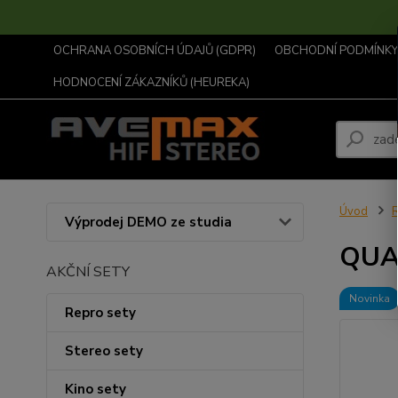
OCHRANA OSOBNÍCH ÚDAJŮ (GDPR)
OBCHODNÍ PODMÍNKY .
HODNOCENÍ ZÁKAZNÍKŮ (HEUREKA)
Úvod
R
Výprodej DEMO ze studia
QUA
AKČNÍ SETY
Novinka
Repro sety
Stereo sety
Kino sety