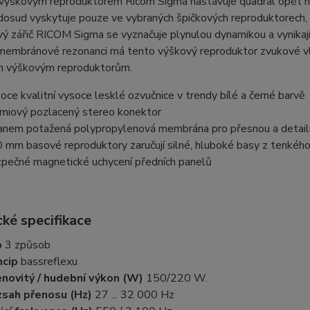
výškovým reproduktorem Ricom Sigma nastavuje quadral opět no
dosud vyskytuje pouze ve vybraných špičkových reproduktorech, s
ý zářič RICOM Sigma se vyznačuje plynulou dynamikou a vynikají
 membránové rezonanci má tento výškový reproduktor zvukové vla
 výškovým reproduktorům.
oce kvalitní vysoce lesklé ozvučnice v trendy bílé a černé barvě
miový pozlacený stereo konektor
anem potažená polypropylenová membrána pro přesnou a detailn
 mm basové reproduktory zaručují silné, hluboké basy z tenkého
pečné magnetické uchycení předních panelů
ké specifikace
p
3 způsob
ncip
bassreflexu
novitý / hudební výkon (W)
150/220 W.
sah přenosu (Hz)
27 ... 32 000 Hz