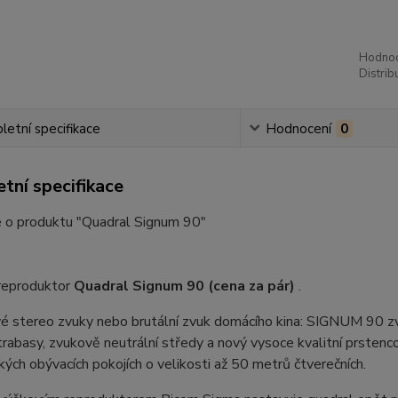
Hodnoc
Distrib
etní specifikace
Hodnocení
0
tní specifikace
e o produktu "Quadral Signum 90"
eproduktor
Quadral Signum 90
(cena za pár)
.
vé stereo zvuky nebo brutální zvuk domácího kina: SIGNUM 90 zvl
trabasy, zvukově neutrální středy a nový vysoce kvalitní prstenco
kých obývacích pokojích o velikosti až 50 metrů čtverečních.