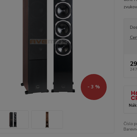
zvukově
Dos
Cen
29
24 
- 3 %
Nák
Číslo p
Barevn