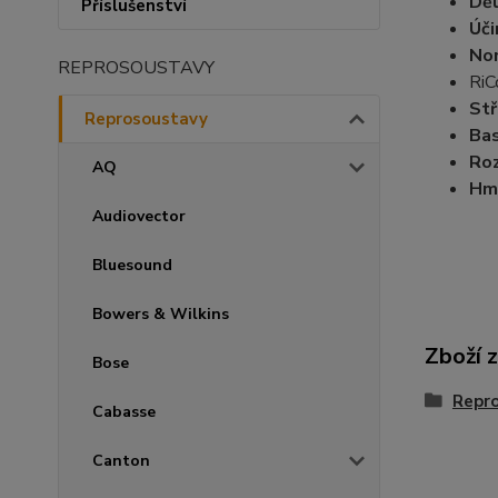
Děl
Příslušenství
Úči
No
REPROSOUSTAVY
Ri
Stř
Reprosoustavy
Bas
Ro
AQ
Hm
Audiovector
Bluesound
Bowers & Wilkins
Zboží 
Bose
Repr
Cabasse
Canton