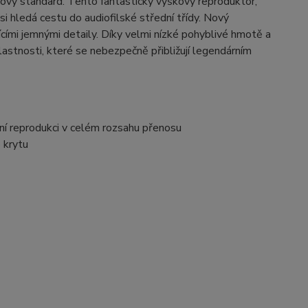
vý standard. Tento fantastický výškový reproduktor,
i hledá cestu do audiofilské střední třídy. Nový
cími jemnými detaily. Díky velmi nízké pohyblivé hmotě a
stnosti, které se nebezpečně přibližují legendárním
í reprodukci v celém rozsahu přenosu
 krytu