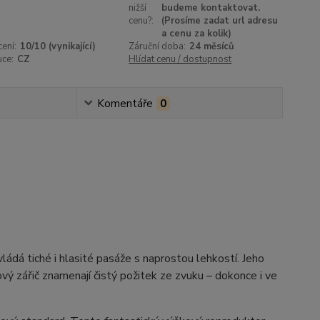
nižší
budeme kontaktovat.
cenu?:
(Prosíme zadat url adresu
a cenu za kolik)
ení:
10/10 (vynikající)
Záruční doba:
24 měsíců
uce:
CZ
Hlídat cenu / dostupnost
Komentáře
0
ádá tiché i hlasité pasáže s naprostou lehkostí. Jeho
vý zářič znamenají čistý požitek ze zvuku – dokonce i ve