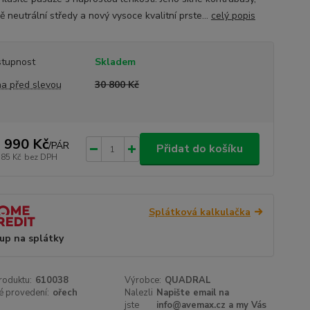
 neutrální středy a nový vysoce kvalitní prste...
celý popis
tupnost
Skladem
a před slevou
30 800 Kč
 990 Kč
/
PÁR
Přidat do košíku
785 Kč
bez DPH
Splátková kalkulačka
up na splátky
roduktu:
610038
Výrobce:
QUADRAL
é provedení:
ořech
Nalezli
Napište email na
jste
info@avemax.cz a my Vás