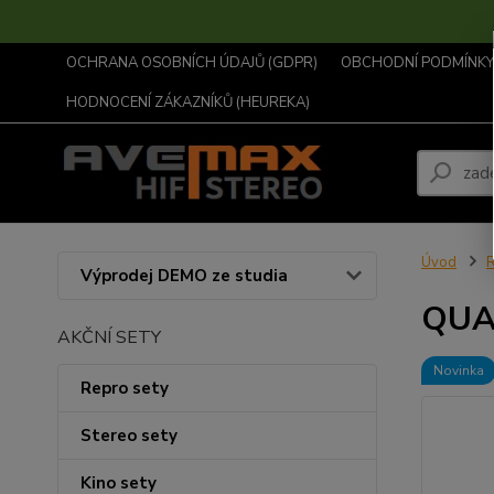
OCHRANA OSOBNÍCH ÚDAJŮ (GDPR)
OBCHODNÍ PODMÍNKY .
HODNOCENÍ ZÁKAZNÍKŮ (HEUREKA)
Úvod
R
Výprodej DEMO ze studia
QUA
AKČNÍ SETY
Novinka
Repro sety
Stereo sety
Kino sety