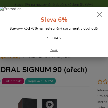
Sleva 6% na nezlevněné zboží s kódem SLEVA6
..
KONTAKTY
O NÁS
POPTÁVKA ZBOŽÍ - KALKULACE
Sleva 6%
Slevový kód -6% na nezlevněný sortiment v obchodě:
Hledat
SLEVA6
Zavřít
eprosoustavy
QUADRAL SIGNUM 90 (ořech)
DRAL SIGNUM 90 (ořech)
TOP produkt
Doprava ZDARMA
Inform
Stojac
stereo
tiché i