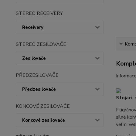
STEREO RECEIVERY
Receivery
Kompl
STEREO ZESILOVAČE
Zesilovače
Komple
PŘEDZESILOVAČE
Informac
Předzesilovače
Stojací
r
KONCOVÉ ZESILOVAČE
Filigráno
silné kon
Koncové zesilovače
velmi vel