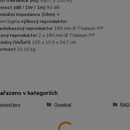
icí frekvence (Hz)
550 / 3 100 Hz
nnost (dB / 1W / 1m)
90 dB
minální impedance (Ohm)
4
Com-Sigma
výškový reproduktor
edobasový reproduktor
180 mm Ø Titanium-PP
ový reproduktor
2 x 180 mm Ø Titanium-PP
změry (VxŠxH)
105 x 19,5 x 34,7 cm
otnost
24,10 kg
zařazeno v kategoriích
osoustavy
Quadral
ŘAD