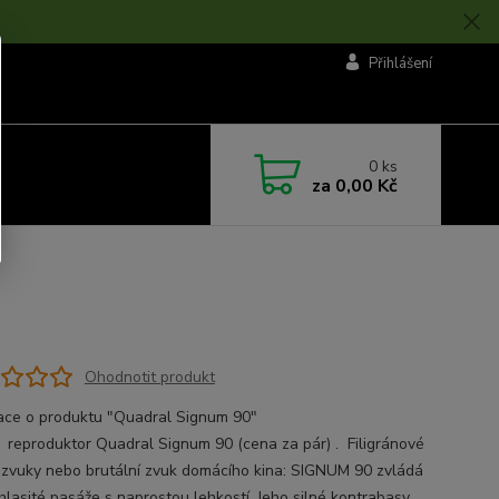
Přihlášení
0
ks
za
0,00 Kč
Ohodnotit produkt
ace o produktu "Quadral Signum 90"
í reproduktor Quadral Signum 90 (cena za pár) . Filigránové
 zvuky nebo brutální zvuk domácího kina: SIGNUM 90 zvládá
 hlasité pasáže s naprostou lehkostí. Jeho silné kontrabasy,