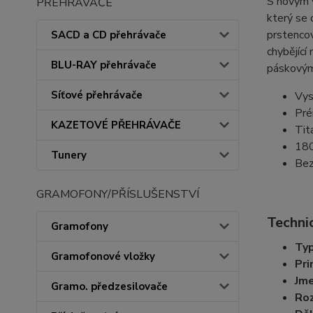
S novým 
PŘEHRÁVAČE
který se 
prstencov
SACD a CD přehrávače
chybějící
BLU-RAY přehrávače
páskovým
Síťové přehrávače
Vys
Pré
KAZETOVÉ PŘEHRÁVAČE
Tit
180
Tunery
Bez
GRAMOFONY/PŘÍSLUŠENSTVÍ
Technic
Gramofony
Ty
Gramofonové vložky
Pri
Jme
Gramo. předzesilovače
Roz