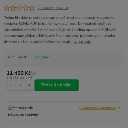
Ohodnotit produkt
Pokud hledáte reproduktor pro menší místnosti nebo pro surround
sestavu, SIGNUM 20 je tou správnou volbou. Kompaktní regálový
reproduktor má vše, čím se vyznačuje celá rodina produktů SIGNUM:
konturovaný základ a křišťálově čisté podtóny, prostorovost, vysoká
dynamika a talent odhalit všechny detail...
celý popis
Dostupnost
Skladem
11 490 Kč
/
pár
9 496 Kč
bez DPH
Přidat do košíku
Splátková kalkulačka
Nákup na splátky