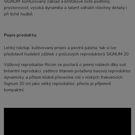
SIGNUM: konturovaný základ a křišťálově čisté podtóny,
prostorovost, vysoká dynamika a talent odhalit všechny detaily i
při tiché hudbě.
Popis produktu:
Lehký nástup, kultivovaný projev a pestrá paleta, tak si lze
představit hudební zážitek z policových reproduktorů SIGNUM 20.
Výškový reproduktor Ricom se postará o jemný nádech díky své
brilantní reprodukci, zatímco titanem potažený basový reproduktor
dynamicky, a přitom klidně převezme roli v nízkých frekvencích.
Signum 20 zní jako velký reproduktor, přesto je příjemně
kompaktní.