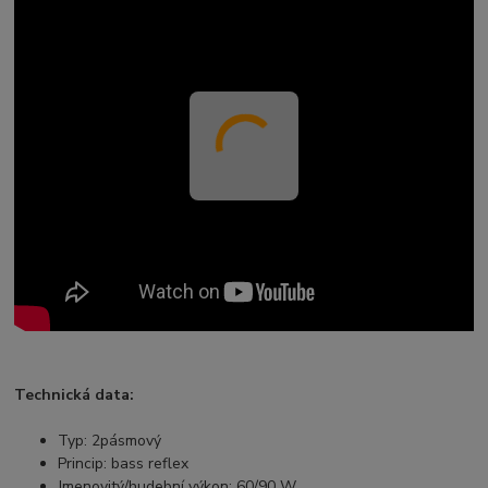
Technická data:
Typ: 2pásmový
Princip: bass reflex
Jmenovitý/hudební výkon: 60/90 W