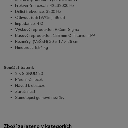
Frekvenční rozsah: 42…32000 Hz
Dělící frekvence: 3200 Hz
Citlivost (dB/1W/1m): 85 dB
Impedance: 4 Ω
Výškový reproduktor: RiCom-Sigma
Basový reproduktor: 155 mm Ø Titanium-PP
Rozměry: (V×Š×H) 30 × 17 × 26 cm
Hmotnost: 6,54 kg
Součást balení:
2 × SIGNUM 20
Přední rámeček
Návod k obsluze
Záruční list
Samolepicí gumové nožičky
Zboží zařazeno v kategoriích