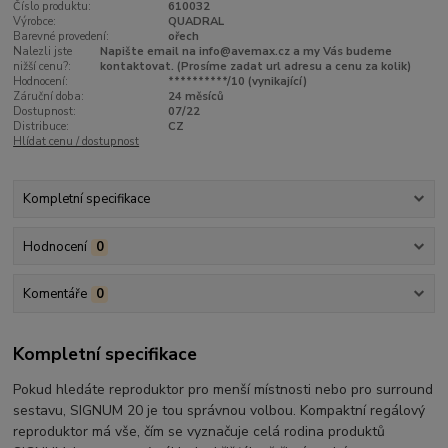
Číslo produktu:
610032
Výrobce:
QUADRAL
Barevné provedení:
ořech
Nalezli jste
Napište email na info@avemax.cz a my Vás budeme
nižší cenu?:
kontaktovat. (Prosíme zadat url adresu a cenu za kolik)
Hodnocení:
**********/10 (vynikající)
Záruční doba:
24 měsíců
Dostupnost:
07/22
Distribuce:
CZ
Hlídat cenu / dostupnost
Kompletní specifikace
Hodnocení
0
Komentáře
0
Kompletní specifikace
Pokud hledáte reproduktor pro menší místnosti nebo pro surround
sestavu, SIGNUM 20 je tou správnou volbou. Kompaktní regálový
reproduktor má vše, čím se vyznačuje celá rodina produktů