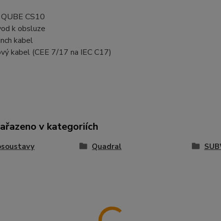
× QUBE CS10
od k obsluze
inch kabel
ový kabel (CEE 7/17 na IEC C17)
zařazeno v kategoriích
osoustavy
Quadral
SUB