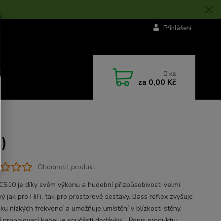
Přihlášení
0
ks
za
0,00 Kč
)
Ohodnotit produkt
S10 je díky svém výkonu a hudební přizpůsobivosti velmi
ý jak pro HiFi, tak pro prostorové sestavy. Bass reflex zvyšuje
ku nízkých frekvencí a umožňuje umístění v blízkosti stěny.
ní propojovací kabel je součástí dodávky! Popis produktu: