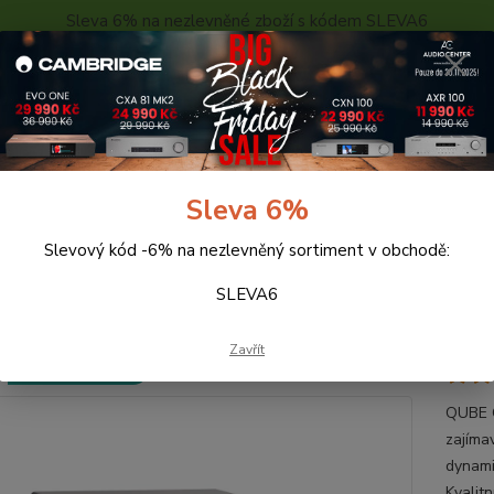
Sleva 6% na nezlevněné zboží s kódem SLEVA6
..
KONTAKTY
O NÁS
POPTÁVKA ZBOŽÍ - KALKULACE
Hledat
Sleva 6%
Slevový kód -6% na nezlevněný sortiment v obchodě:
eprosoustavy
QUADRAL QUBE CS10 Active (černá)
SLEVA6
RAL QUBE CS10 Active (černá
Zavřít
Doprava ZDARMA
QUBE C
zajímav
dynami
Kvalit