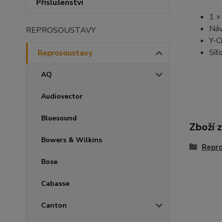
Příslušenství
1 
Náv
REPROSOUSTAVY
Y-C
Síť
Reprosoustavy
AQ
Audiovector
Bluesound
Zboží 
Bowers & Wilkins
Repr
Bose
Cabasse
Canton