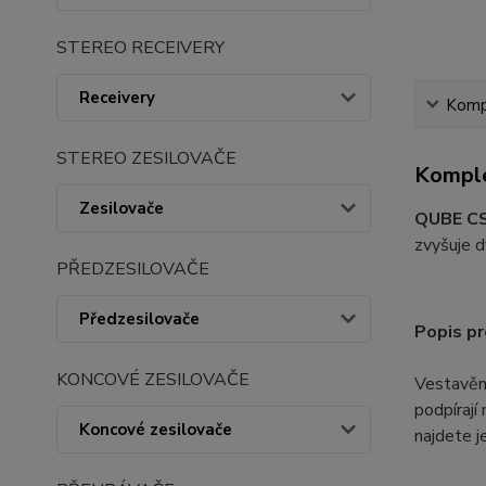
STEREO RECEIVERY
Receivery
Kompl
STEREO ZESILOVAČE
Komple
Zesilovače
QUBE C
zvyšuje d
PŘEDZESILOVAČE
Předzesilovače
Popis pr
KONCOVÉ ZESILOVAČE
Vestavěn
podpírají
Koncové zesilovače
najdete j