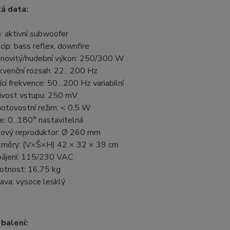
á data:
: aktivní subwoofer
ncip: bass reflex, downfire
novitý/hudební výkon: 250/300 W
kvenční rozsah: 22…200 Hz
ící frekvence: 50…200 Hz variabilní
livost vstupu: 250 mV
otovostní režim: < 0,5 W
e: 0...180° nastavitelná
ový reproduktor: Ø 260 mm
měry: (V×Š×H) 42 × 32 × 39 cm
ájení: 115/230 VAC
tnost: 16,75 kg
ava: vysoce lesklý
balení: