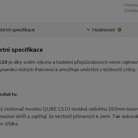
Hodnoc
Distrib
etní specifikace
Hodnocení
0
tní specifikace
S10
je díky svém výkonu a hudební přizpůsobivosti velmi zajímavý
ynamiku nízkých frekvencí a umožňuje umístění v blízkosti stěny. 
oduktu:
ý zesilovač modelu QUBE CS10 dodává velkému 260mm basovému
 masivní skříň a zajišťují, že neztratí přilnavost k zemi. Tak dok
en zřídka.