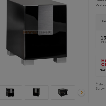
Vestav
Dos
16
13 
Nák
Číslo p
Barevn