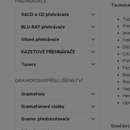
PŘEHRÁVAČE
Technick
SACD a CD přehrávače
Typ
Pri
BLU-RAY přehrávače
Jme
Síťové přehrávače
Fre
Děl
KAZETOVÉ PŘEHRÁVAČE
Cit
Poh
Tunery
Fáz
Bas
GRAMOFONY/PŘÍSLUŠENSTVÍ
Roz
Nap
Gramofony
Hmo
Úpr
Gramofonové vložky
Gramo. předzesilovače
Součást 