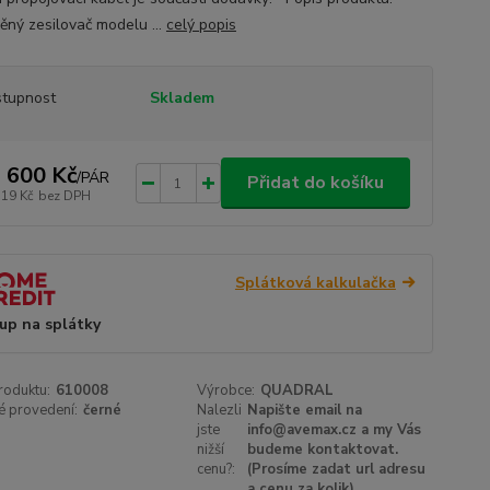
ěný zesilovač modelu ...
celý popis
tupnost
Skladem
 600 Kč
/
PÁR
Přidat do košíku
719 Kč
bez DPH
Splátková kalkulačka
up na splátky
roduktu:
610008
Výrobce:
QUADRAL
é provedení:
černé
Nalezli
Napište email na
jste
info@avemax.cz a my Vás
nižší
budeme kontaktovat.
cenu?:
(Prosíme zadat url adresu
a cenu za kolik)