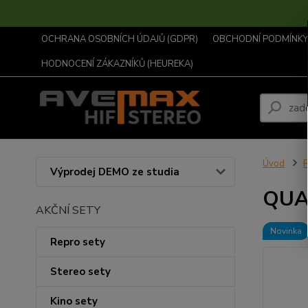
OCHRANA OSOBNÍCH ÚDAJŮ (GDPR)
OBCHODNÍ PODMÍNKY .
HODNOCENÍ ZÁKAZNÍKŮ (HEUREKA)
Úvod
R
Výprodej DEMO ze studia
QUAD
AKČNÍ SETY
Novinka
Repro sety
Stereo sety
Kino sety