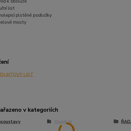
od k obsluze
ční list
olepicí plstěné podložky
elové mosty
žení
DUKTOVÝ LIST
zařazeno v kategoriích
osoustavy
Quadral
ŘAD