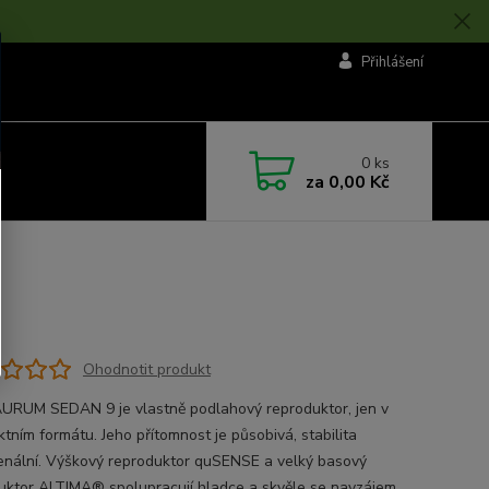
Přihlášení
0
ks
za
0,00 Kč
Ohodnotit produkt
URUM SEDAN 9 je vlastně podlahový reproduktor, jen v
tním formátu. Jeho přítomnost je působivá, stabilita
nální. Výškový reproduktor quSENSE a velký basový
uktor ALTIMA® spolupracují hladce a skvěle se navzájem