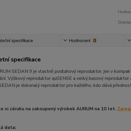
Hodnoc
Distrib
etní specifikace
Hodnocení
0
tní specifikace
UM SEDAN 9 je vlastně podlahový reproduktor, jen v kompaktním
lní. Výškový reproduktor quSENSE a velký basový reproduktor 
 SEDAN je dokonalý reproduktor pro každého, kdo dává přednost
e si záruku na zakoupený výrobek AURUM na 10 let.
Zaregi
á data: