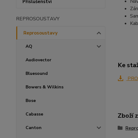
Náv
Příslušenství
Záru
Sam
REPROSOUSTAVY
Kab
Reprosoustavy
AQ
Audiovector
Ke sta
Bluesound
PRO
Bowers & Wilkins
Bose
Cabasse
Zboží 
Canton
Repr