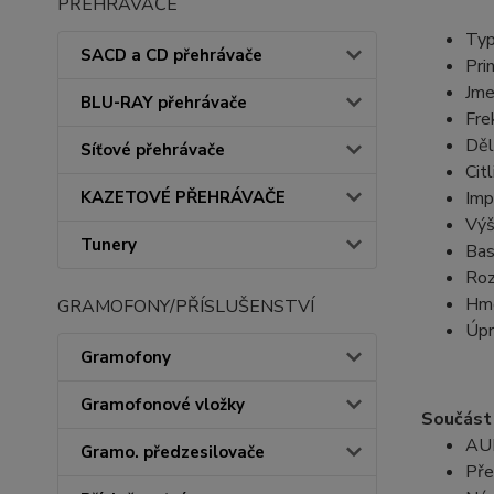
PŘEHRÁVAČE
Typ
SACD a CD přehrávače
Pri
Jme
BLU-RAY přehrávače
Fre
Děl
Síťové přehrávače
Cit
Imp
KAZETOVÉ PŘEHRÁVAČE
Výš
Tunery
Bas
Roz
Hmo
GRAMOFONY/PŘÍSLUŠENSTVÍ
Úpr
Gramofony
Gramofonové vložky
Součást 
AUR
Gramo. předzesilovače
Pře