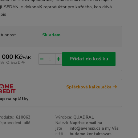
jí. SEDAN je dokonalý reproduktor pro každého, kdo dává...
opis
tupnost
Skladem
 000 Kč
/
PÁR
Přidat do košíku
893 Kč
bez DPH
Splátková kalkulačka
up na splátky
roduktu:
610063
Výrobce:
QUADRAL
é provedení:
bílé
Nalezli
Napište email na
jste
info@avemax.cz a my Vás
nižší
budeme kontaktovat.