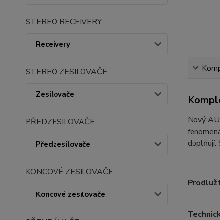
STEREO RECEIVERY
Receivery
Kompl
STEREO ZESILOVAČE
Zesilovače
Komple
Nový AUR
PŘEDZESILOVAČE
fenomená
doplňují.
Předzesilovače
KONCOVÉ ZESILOVAČE
Prodlužt
Koncové zesilovače
Technick