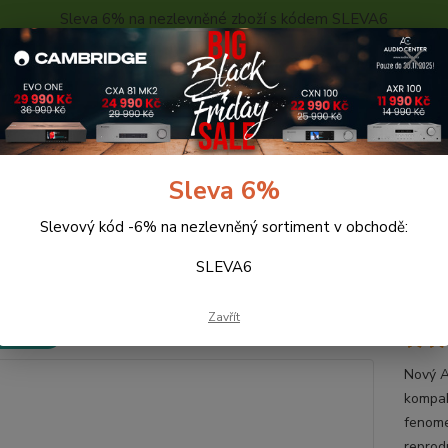
Sleva 6% na nezlevněné zboží s kódem SLEVA6
..
KONTAKTY
O NÁS
POPTÁVKA ZBOŽÍ - KALKULACE
Hledat
Sleva 6%
Slevový kód -6% na nezlevněný sortiment v obchodě:
eprosoustavy
QUADRAL AURUM SEDAN 9 (bílá)
SLEVA6
DRAL AURUM SEDAN 9 (bílá)
Zavřít
 ZDARMA
Nový A
kompak
fenome
reprod