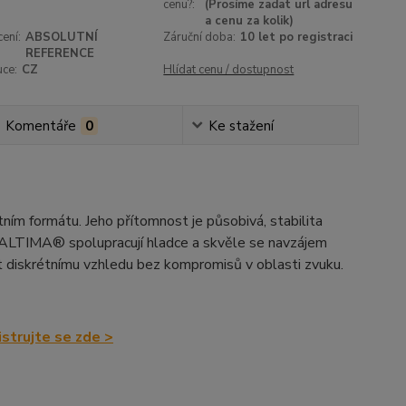
cenu?:
(Prosíme zadat url adresu
a cenu za kolik)
ení:
ABSOLUTNÍ
Záruční doba:
10 let po registraci
REFERENCE
uce:
CZ
Hlídat cenu / dostupnost
Komentáře
0
Ke stažení
 formátu. Jeho přítomnost je působivá, stabilita
ALTIMA® spolupracují hladce a skvěle se navzájem
 diskrétnímu vzhledu bez kompromisů v oblasti zvuku.
strujte se zde >