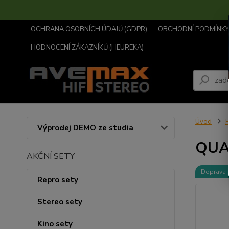
OCHRANA OSOBNÍCH ÚDAJŮ (GDPR)
OBCHODNÍ PODMÍNKY .
HODNOCENÍ ZÁKAZNÍKŮ (HEUREKA)
Úvod
R
Výprodej DEMO ze studia
QUA
AKČNÍ SETY
Doprava
Repro sety
Stereo sety
Kino sety