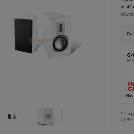
doplňu
celý p
Dos
64
52 
Nák
Číslo p
Barevn