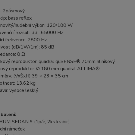
: 2pásmový
ncip: bass reflex
novitý/hudební výkon: 120/180 W
kvenční rozsah: 33…65000 Hz
ící frekvence: 2800 Hz
livost (dB/1W/1m): 85 dB
edance: 8 Ω
kový reproduktor: quadral quSENSE® 70mm hliníkový
ový reproduktor: Ø 180 mm quadral ALTIMA®
měry: (VxŠxH) 39 × 23 × 35 cm
tnost: 13,62 kg
ava: vysoce lesklý
balení:
UM SEDAN 9 (1pár, 2ks krabic)
dní rámeček