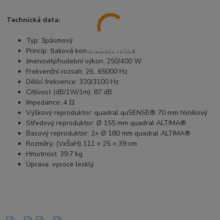
Technická data:
Typ: 3pásmový
Princip: tlaková komora/bass reflex
Jmenovitý/hudební výkon: 250/400 W
Frekvenční rozsah: 26…65000 Hz
Dělící frekvence: 320/3100 Hz
Citlivost (dB/1W/1m): 87 dB
Impedance: 4 Ω
Výškový reproduktor: quadral quSENSE® 70 mm hliníkový
Středový reproduktor: Ø 155 mm quadral ALTIMA®
Basový reproduktor: 2× Ø 180 mm quadral ALTIMA®
Rozměry: (VxŠxH) 111 × 25 × 39 cm
Hmotnost: 39,7 kg
Úprava: vysoce lesklý