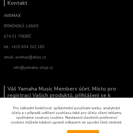
Kontakt
AVEMAX
BRNĚNSKÁ 148/69
674 01 TŘEBÍČ
tel.: +420 604 342 165
email:
avemax@atlas.cz
info@yamaha-shop.cz
Váš Yamaha Music Members účet. Místo pro
registraci Vašich produktů, přihlášení se k
odběru novinek a místo, kde nám můžete sdělit,
co Vás zajímá.
Pro základní funkčnost, zpříjemnění používání webu, analytické
účely a v případě udělení souhlasu také pro účely cílení reklamy
využíváme soubory cookies. Nastavení vlastních preferencí
cookies můžete kdykoli upravit odkazem ve spodní části stránek.