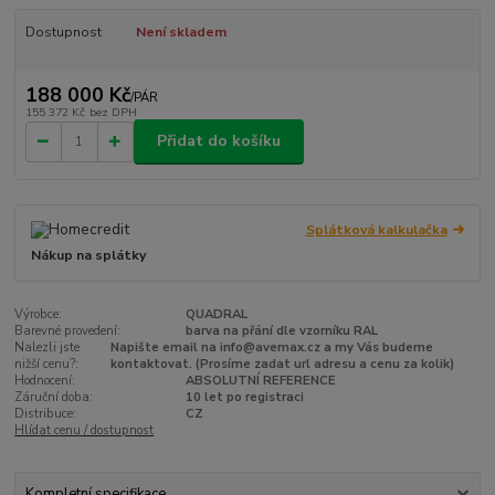
Dostupnost
Není skladem
188 000 Kč
/
PÁR
155 372 Kč
bez DPH
Přidat do košíku
Splátková kalkulačka
Nákup na splátky
Výrobce:
QUADRAL
Barevné provedení:
barva na přání dle vzorníku RAL
Nalezli jste
Napište email na info@avemax.cz a my Vás budeme
nižší cenu?:
kontaktovat. (Prosíme zadat url adresu a cenu za kolik)
Hodnocení:
ABSOLUTNÍ REFERENCE
Záruční doba:
10 let po registraci
Distribuce:
CZ
Hlídat cenu / dostupnost
Kompletní specifikace