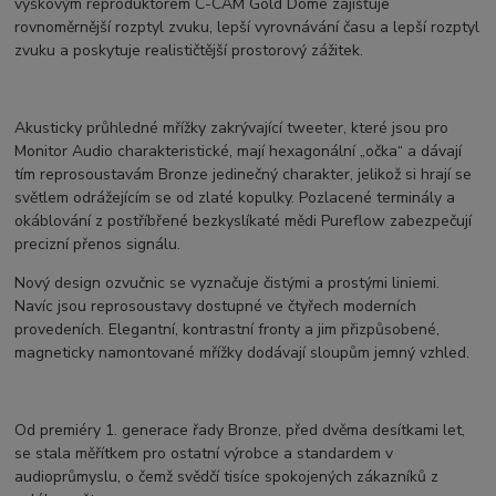
výškovým reproduktorem C-CAM Gold Dome zajišťuje
rovnoměrnější rozptyl zvuku, lepší vyrovnávání času a lepší rozptyl
zvuku a poskytuje realističtější prostorový zážitek.
Akusticky průhledné mřížky zakrývající tweeter, které jsou pro
Monitor Audio charakteristické, mají hexagonální „očka“ a dávají
tím reprosoustavám Bronze jedinečný charakter, jelikož si hrají se
světlem odrážejícím se od zlaté kopulky. Pozlacené terminály a
okáblování z postříbřené bezkyslíkaté mědi Pureflow zabezpečují
precizní přenos signálu.
Nový design ozvučnic se vyznačuje čistými a prostými liniemi.
Navíc jsou reprosoustavy dostupné ve čtyřech moderních
provedeních. Elegantní, kontrastní fronty a jim přizpůsobené,
magneticky namontované mřížky dodávají sloupům jemný vzhled.
Od premiéry 1. generace řady Bronze, před dvěma desítkami let,
se stala měřítkem pro ostatní výrobce a standardem v
audioprůmyslu, o čemž svědčí tisíce spokojených zákazníků z