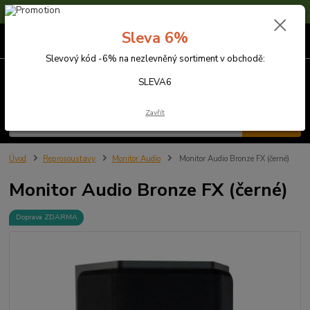
Sleva 6% na nezlevněné zboží s kódem SLEVA6
Sleva 6%
0
ks
za
0,00 Kč
Slevový kód -6% na nezlevněný sortiment v obchodě:
Menu
SLEVA6
Zavřít
Hledat
Úvod
Reprosoustavy
Monitor Audio
Monitor Audio Bronze FX (černé)
Monitor Audio Bronze FX (černé)
Doprava ZDARMA