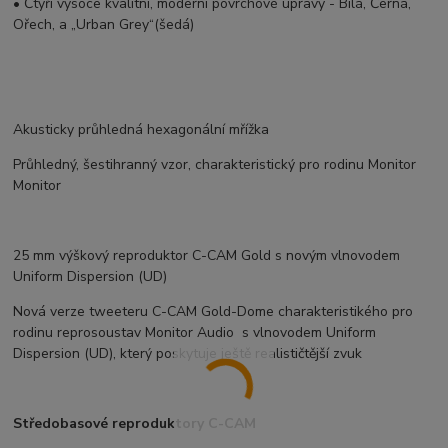
• Čtyři vysoce kvalitní, moderní povrchové úpravy - Bílá, Černá,
Ořech, a „Urban Grey“(šedá)
Akusticky průhledná hexagonální mřížka
Průhledný, šestihranný vzor, charakteristický pro rodinu Monitor
Monitor
25 mm výškový reproduktor C-CAM Gold s novým vlnovodem
Uniform Dispersion (UD)
Nová verze tweeteru C-CAM Gold-Dome charakteristikého pro
rodinu reprosoustav Monitor Audio s vlnovodem Uniform
Dispersion (UD), který poskytuje ještě realističtější zvuk
Středobasové reproduktory C-CAM