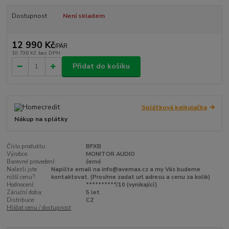
Dostupnost
Není skladem
12 990 Kč
/
PÁR
10 736 Kč
bez DPH
Přidat do košíku
Splátková kalkulačka
Nákup na splátky
Číslo produktu:
BFXB
Výrobce:
MONITOR AUDIO
Barevné provedení:
černé
Nalezli jste
Napište email na info@avemax.cz a my Vás budeme
nižší cenu?:
kontaktovat. (Prosíme zadat url adresu a cenu za kolik)
Hodnocení:
**********/10 (vynikající)
Záruční doba:
5 let
Distribuce:
CZ
Hlídat cenu / dostupnost