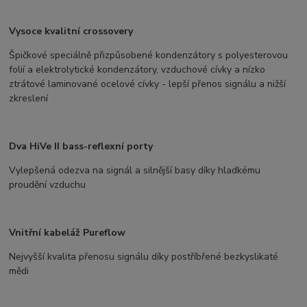
Vysoce kvalitní crossovery
Špičkové speciálně přizpůsobené kondenzátory s polyesterovou
folií a elektrolytické kondenzátory, vzduchové cívky a nízko
ztrátové laminované ocelové cívky - lepší přenos signálu a nižší
zkreslení
Dva HiVe II bass-reflexní porty
Vylepšená odezva na signál a silnější basy díky hladkému
proudění vzduchu
Vnitřní kabeláž Pureflow
Nejvyšší kvalita přenosu signálu díky postříbřené bezkyslikaté
mědi