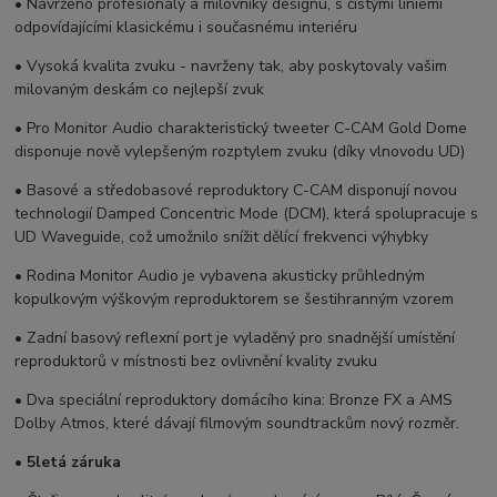
• Navrženo profesionály a milovníky designu, s čistými liniemi
odpovídajícími klasickému i současnému interiéru
• Vysoká kvalita zvuku - navrženy tak, aby poskytovaly vašim
milovaným deskám co nejlepší zvuk
• Pro Monitor Audio charakteristický tweeter C-CAM Gold Dome
disponuje nově vylepšeným rozptylem zvuku (díky vlnovodu UD)
• Basové a středobasové reproduktory C-CAM disponují novou
technologií Damped Concentric Mode (DCM), která spolupracuje s
UD Waveguide, což umožnilo snížit dělící frekvenci výhybky
• Rodina Monitor Audio je vybavena akusticky průhledným
kopulkovým výškovým reproduktorem se šestihranným vzorem
• Zadní basový reflexní port je vyladěný pro snadnější umístění
reproduktorů v místnosti bez ovlivnění kvality zvuku
• Dva speciální reproduktory domácího kina: Bronze FX a AMS
Dolby Atmos, které dávají filmovým soundtrackům nový rozměr.
• 5letá záruka