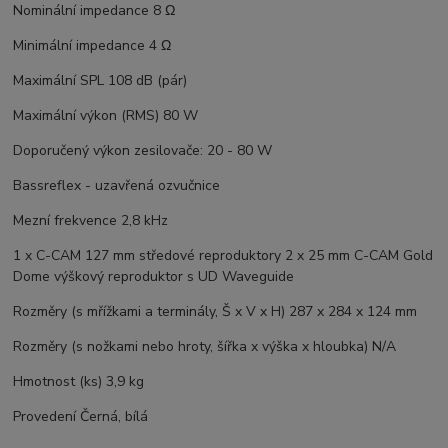
Nominální impedance 8 Ω
Minimální impedance 4 Ω
Maximální SPL 108 dB (pár)
Maximální výkon (RMS) 80 W
Doporučený výkon zesilovače: 20 - 80 W
Bassreflex - uzavřená ozvučnice
Mezní frekvence 2,8 kHz
1 x C-CAM 127 mm středové reproduktory 2 x 25 mm C-CAM Gold
Dome výškový reproduktor s UD Waveguide
Rozměry (s mřížkami a terminály, Š x V x H) 287 x 284 x 124 mm
Rozměry (s nožkami nebo hroty, šířka x výška x hloubka) N/A
Hmotnost (ks) 3,9 kg
Provedení Černá, bílá