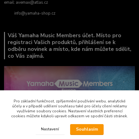
email:
avemax@atlas.cz
info@yamaha-shop.cz
Váš Yamaha Music Members účet. Místo pro
registraci Vašich produktů, přihlášení se k
odběru novinek a místo, kde nám můžete sdělit,
co Vás zajímá.
Pro základní funkčnost, zpříjemnění používání webu, analytické
účely a v případě udělení souhlasu také pro účely cílení reklamy
využíváme soubory cookies. Nastavení vlastních preferencí
cookies můžete kdykoli upravit odkazem ve spodní části stránek.
Souhlasím
Nastavení