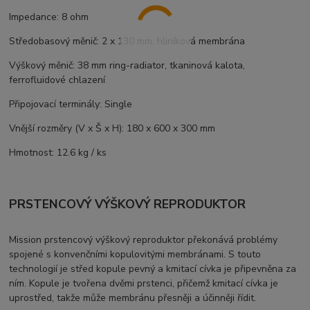
Impedance: 8 ohm
Středobasový měnič: 2 x 130 mm, hliníková membrána
Výškový měnič: 38 mm ring-radiator, tkaninová kalota,
ferrofluidové chlazení
Připojovací terminály: Single
Vnější rozměry (V x Š x H): 180 x 600 x 300 mm
Hmotnost: 12.6 kg / ks
PRSTENCOVÝ VÝŠKOVÝ REPRODUKTOR
Mission prstencový výškový reproduktor překonává problémy
spojené s konvenčními kopulovitými membránami. S touto
technologií je střed kopule pevný a kmitací cívka je připevněna za
ním. Kopule je tvořena dvěmi prstenci, přičemž kmitací cívka je
uprostřed, takže může membránu přesněji a účinněji řídit.