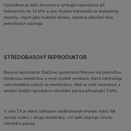
Výsledkem je nižší zkreslení a vynikající reprodukce při
frekvencích do 30 kHz a více. Kvalita transientů se dramaticky
zlepšila, stejně jako hudební detaily, zejména alikvótní tóny
jednotlivých nástrojů.
STŘEDOBASOVÝ REPRODUKTOR
Basový reproduktor DiaDrive společnosti Mission má pokročilou
hliníkovou membránu a nově systém ventilace, která odstraňuje
nahromaděný vzduch za membránou, čímž se sníží rezonance a
umožní čistější reprodukce středního pásma přesahující 3 kHz.
V sérii ZX je měnič obklopen odvětrávaným krytem, který řídí
výstup rušení z okraje membrány, což opět zlepšuje čistotu
středního pásma.