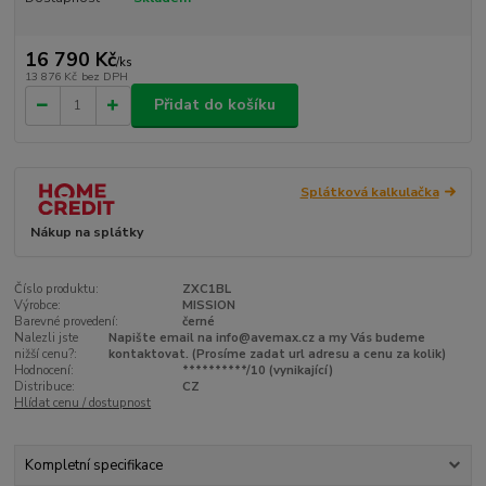
16 790 Kč
/
ks
13 876 Kč
bez DPH
Přidat do košíku
Splátková kalkulačka
Nákup na splátky
Číslo produktu:
ZXC1BL
Výrobce:
MISSION
Barevné provedení:
černé
Nalezli jste
Napište email na info@avemax.cz a my Vás budeme
nižší cenu?:
kontaktovat. (Prosíme zadat url adresu a cenu za kolik)
Hodnocení:
**********/10 (vynikající)
Distribuce:
CZ
Hlídat cenu / dostupnost
Kompletní specifikace