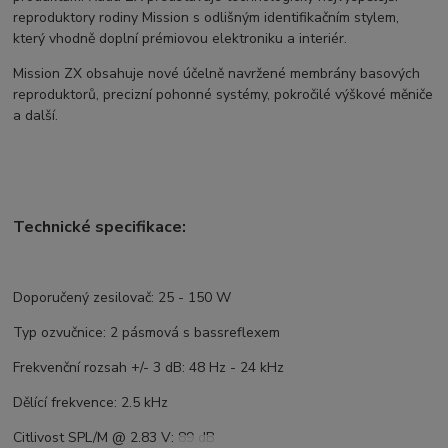
reproduktory rodiny Mission s odlišným identifikačním stylem,
který vhodně doplní prémiovou elektroniku a interiér.
Mission ZX obsahuje nové účelně navržené membrány basových
reproduktorů, precizní pohonné systémy, pokročilé výškové měniče
a další.
Technické specifikace:
Doporučený zesilovač: 25 - 150 W
Typ ozvučnice: 2 pásmová s bassreflexem
Frekvenční rozsah +/- 3 dB: 48 Hz - 24 kHz
Dělící frekvence: 2.5 kHz
Citlivost SPL/M @ 2.83 V: 89 dB