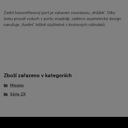
Zadní bassreflexový port je vybaven soustavou „drážek“. Díky
tomu proudí vzduch z portu snadněji, zatímco asymetrický design
narušuje „funění“ běžně slyšitelné z kruhových nátrubků.
Zboží zařazeno v kategoriích
Mission
Série ZX