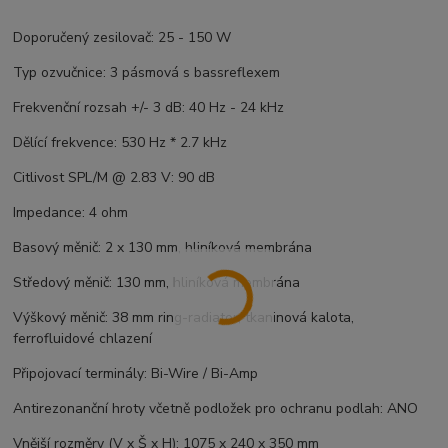
Doporučený zesilovač: 25 - 150 W
Typ ozvučnice: 3 pásmová s bassreflexem
Frekvenční rozsah +/- 3 dB: 40 Hz - 24 kHz
Dělící frekvence: 530 Hz * 2.7 kHz
Citlivost SPL/M @ 2.83 V: 90 dB
Impedance: 4 ohm
Basový měnič: 2 x 130 mm, hliníková membrána
Středový měnič: 130 mm, hliníková membrána
Výškový měnič: 38 mm ring-radiator, tkaninová kalota,
ferrofluidové chlazení
Připojovací terminály: Bi-Wire / Bi-Amp
Antirezonanční hroty včetně podložek pro ochranu podlah: ANO
Vnější rozměry (V x Š x H): 1075 x 240 x 350 mm