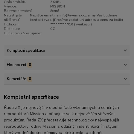
Číslo produktu:
ZX4BL
Výrobce:
MISSION
Barevné provedení:
černé
Nalezli jste
Napište email na info@avemax.cz a my Vás budeme
nižší cenu?:
kontaktovat. (Prosíme zadat url adresu a cenu za kolik)
Hodnocení:
**********/10 (vynikající)
Distribuce:
CZ
Hlídat cenu / dostupnost
Kompletní specifikace
Hodnocení
0
Komentáře
0
Kompletní specifikace
Řada ZX je nejnovější v dlouhé řadě významných a ceněných
reproduktorů Mission a připojuje se k nejnovějším vítězným
produktům. Řada ZX představuje technologicky nejvyspělejší
reproduktory rodiny Mission s odlišným identifikačním stylem,
který vhodně doplní prémiovou elektroniku a interiér.