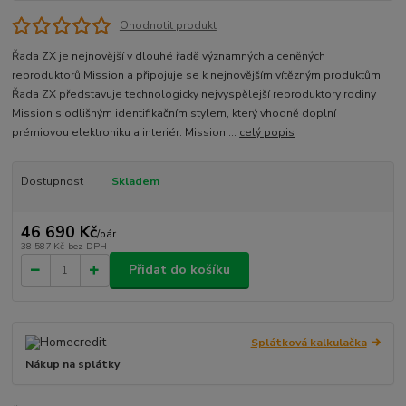
Ohodnotit produkt
Řada ZX je nejnovější v dlouhé řadě významných a ceněných
reproduktorů Mission a připojuje se k nejnovějším vítězným produktům.
Řada ZX představuje technologicky nejvyspělejší reproduktory rodiny
Mission s odlišným identifikačním stylem, který vhodně doplní
prémiovou elektroniku a interiér. Mission ...
celý popis
Dostupnost
Skladem
46 690 Kč
/
pár
38 587 Kč
bez DPH
Přidat do košíku
Splátková kalkulačka
Nákup na splátky