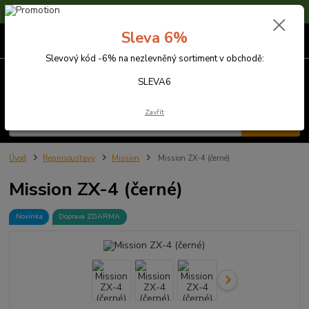
Sleva 6% na nezlevněné zboží s kódem SLEVA6
Sleva 6%
0
ks
za
0,00 Kč
Slevový kód -6% na nezlevněný sortiment v obchodě:
Menu
SLEVA6
Zavřít
Hledat
Úvod
Reprosoustavy
Mission
Mission ZX-4 (černé)
Mission ZX-4 (černé)
Novinka
Doprava ZDARMA