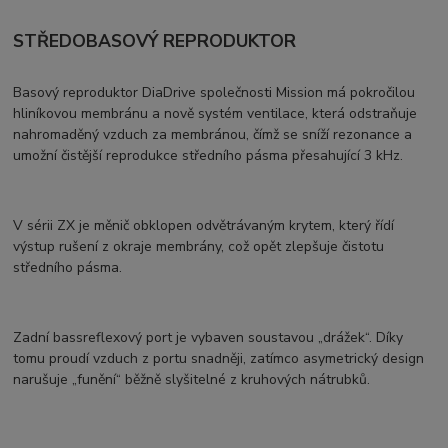
STŘEDOBASOVÝ REPRODUKTOR
Basový reproduktor DiaDrive společnosti Mission má pokročilou
hliníkovou membránu a nově systém ventilace, která odstraňuje
nahromaděný vzduch za membránou, čímž se sníží rezonance a
umožní čistější reprodukce středního pásma přesahující 3 kHz.
V sérii ZX je měnič obklopen odvětrávaným krytem, který řídí
výstup rušení z okraje membrány, což opět zlepšuje čistotu
středního pásma.
Zadní bassreflexový port je vybaven soustavou „drážek“. Díky
tomu proudí vzduch z portu snadněji, zatímco asymetrický design
narušuje „funění“ běžně slyšitelné z kruhových nátrubků.