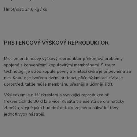
Hmotnost: 24.6 kg / ks
PRSTENCOVÝ VÝŠKOVÝ REPRODUKTOR
Mission prstencový výškový reproduktor překonává problémy
spojené s konvenčními kopulovitými membránami. S touto
technologií je střed kopule pevný a kmitací cívka je připevněna za
ním. Kopule je tvořena dvěmi prstenci, přičemž kmitací cívka je
uprostřed, takže může membránu přesněji a účinněji řídit.
Výsledkem je nižší zkreslení a vynikající reprodukce při
frekvencích do 30 kHz a více. Kvalita transientů se dramaticky
zlepšila, stejně jako hudební detaily, zejména alikvótní tóny
jednotlivých nástrojů.