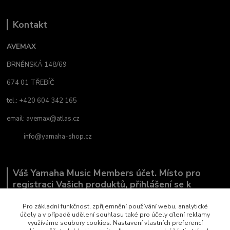
Kontakt
AVEMAX
BRNĚNSKÁ 148/69
674 01 TŘEBÍČ
tel.: +420 604 342 165
email:
avemax@atlas.cz
info@yamaha-shop.cz
Váš Yamaha Music Members účet. Místo pro
registraci Vašich produktů, přihlášení se k
odběru novinek a místo, kde nám můžete sdělit,
co Vás zajímá.
Pro základní funkčnost, zpříjemnění používání webu, analytické
účely a v případě udělení souhlasu také pro účely cílení reklamy
využíváme soubory cookies. Nastavení vlastních preferencí