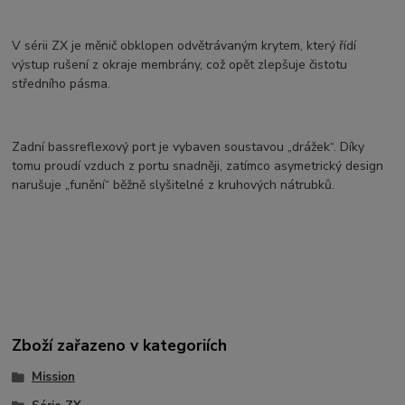
V sérii ZX je měnič obklopen odvětrávaným krytem, který řídí
výstup rušení z okraje membrány, což opět zlepšuje čistotu
středního pásma.
Zadní bassreflexový port je vybaven soustavou „drážek“. Díky
tomu proudí vzduch z portu snadněji, zatímco asymetrický design
narušuje „funění“ běžně slyšitelné z kruhových nátrubků.
Zboží zařazeno v kategoriích
Mission