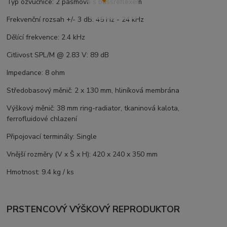
Typ ozvučnice: 2 pásmová s bassreflexem
Frekvenční rozsah +/- 3 dB: 45 Hz - 24 kHz
Dělící frekvence: 2.4 kHz
Citlivost SPL/M @ 2.83 V: 89 dB
Impedance: 8 ohm
Středobasový měnič: 2 x 130 mm, hliníková membrána
Výškový měnič: 38 mm ring-radiator, tkaninová kalota,
ferrofluidové chlazení
Připojovací terminály: Single
Vnější rozměry (V x Š x H): 420 x 240 x 350 mm
Hmotnost: 9.4 kg / ks
PRSTENCOVÝ VÝŠKOVÝ REPRODUKTOR