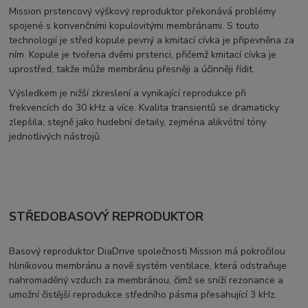
Mission prstencový výškový reproduktor překonává problémy
spojené s konvenčními kopulovitými membránami. S touto
technologií je střed kopule pevný a kmitací cívka je připevněna za
ním. Kopule je tvořena dvěmi prstenci, přičemž kmitací cívka je
uprostřed, takže může membránu přesněji a účinněji řídit.
Výsledkem je nižší zkreslení a vynikající reprodukce při
frekvencích do 30 kHz a více. Kvalita transientů se dramaticky
zlepšila, stejně jako hudební detaily, zejména alikvótní tóny
jednotlivých nástrojů.
STŘEDOBASOVÝ REPRODUKTOR
Basový reproduktor DiaDrive společnosti Mission má pokročilou
hliníkovou membránu a nově systém ventilace, která odstraňuje
nahromaděný vzduch za membránou, čímž se sníží rezonance a
umožní čistější reprodukce středního pásma přesahující 3 kHz.