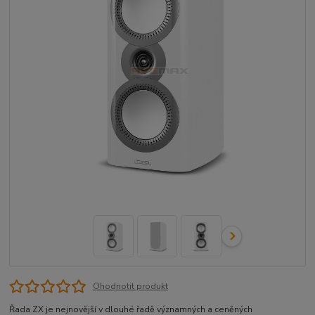
Ohodnotit produkt
Řada ZX je nejnovější v dlouhé řadě významných a ceněných