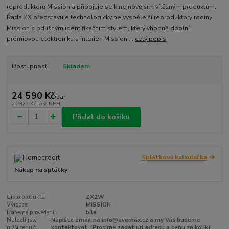
reproduktorů Mission a připojuje se k nejnovějším vítězným produktům.
Řada ZX představuje technologicky nejvyspělejší reproduktory rodiny
Mission s odlišným identifikačním stylem, který vhodně doplní
prémiovou elektroniku a interiér. Mission ...
celý popis
Dostupnost
Skladem
24 590 Kč
/
pár
20 322 Kč
bez DPH
Přidat do košíku
Splátková kalkulačka
Nákup na splátky
Číslo produktu:
ZX2W
Výrobce:
MISSION
Barevné provedení:
bílé
Nalezli jste
Napište email na info@avemax.cz a my Vás budeme
nižší cenu?:
kontaktovat. (Prosíme zadat url adresu a cenu za kolik)