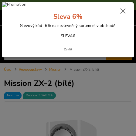
Sleva 6% na nezlevněné zboží s kódem SLEVA6
Sleva 6%
0
ks
za
0,00 Kč
Slevový kód -6% na nezlevněný sortiment v obchodě:
Menu
SLEVA6
Zavřít
Hledat
Úvod
Reprosoustavy
Mission
Mission ZX-2 (bílé)
Mission ZX-2 (bílé)
Novinka
Doprava ZDARMA