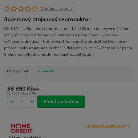
Ohodnotit produkt
3pásmový stojanový reproduktor
QX-5 MKII je 3pásmový reproduktor s 12″ (300 mm) basovým měničem,
6,5″ (165 mm) středotónovým měničem a prstencovou kopulovou
výškovou jednotkou. Podle všech konceptů reproduktorů Mission je
proces naslouchání, naslouchání a další naslouchání klíčem ke zlepšení.
S přidanou výhodou moderních nástro...
celý popis
Dostupnost
Skladem
38 890 Kč
/
PÁR
32 140 Kč
bez DPH
Přidat do košíku
Splátková kalkulačka
Nákup na splátky