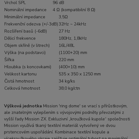
Vrchol SPL
96 dB
Nominální impedance
4 Ω (kompatibilní 8 Ω)
Minimální impedance
3,5Ω
Frekvenční odezva (+/-3dB)
32Hz ~ 24kHz
Rozšíření basů (-6dB)
27 Hz
Dělicí frekvence
180Hz, 1,8kHz
Objem skříně (v litrech)
16L/48L
Výška (na podstavci)
(1100+20) mm
Šířka
220 mm
Hloubka (s koncovkami)
(400+10) mm
Velikost kartonu
535 x 350 x 1250 mm
Čistá hmotnost
34 kg/ks
Celková hmotnost
38,0 kg/ctn
Výšková jednotka
Mission 'ring dome' se vrací s přírůstkovým,
ale znatelným vylepšením s vývojovými podněty převzatými z
vyšší řady Mission ZX.
Exkluzivní „kroužková kupole“ společnosti
Mission využívá tkaný textilní materiál vytvořený ve dvou
prstencovém uspořádání. Kombinace textilní kopule a
vícekroužkového okraje zajišťuje optimální tuhost na maximální