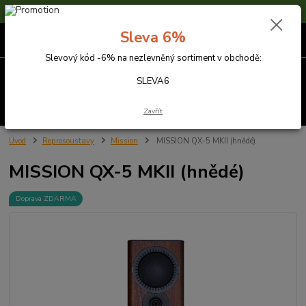
Sleva 6% na nezlevněné zboží s kódem SLEVA6
Sleva 6%
0
ks
za
0,00 Kč
Slevový kód -6% na nezlevněný sortiment v obchodě:
Menu
SLEVA6
Hledat
Zavřít
Úvod
Reprosoustavy
Mission
MISSION QX-5 MKII (hnědé)
MISSION QX-5 MKII (hnědé)
Doprava ZDARMA