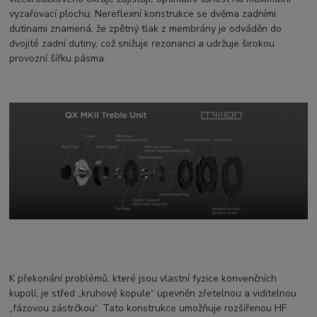
vyzařovací plochu. Nereflexní konstrukce se dvěma zadními
dutinami znamená, že zpětný tlak z membrány je odváděn do
dvojité zadní dutiny, což snižuje rezonanci a udržuje širokou
provozní šířku pásma.
K překonání problémů, které jsou vlastní fyzice konvenčních
kupolí, je střed „kruhové kopule“ upevněn zřetelnou a viditelnou
„fázovou zástrčkou“. Tato konstrukce umožňuje rozšířenou HF