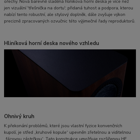
ořechy. Nová barevně sladěná hliníková horní deska je více než
jen vizuální 'třešnička na dortu'; přidaná tuhost a podpora, kterou
nabízí tento robustní, ale stylový doplněk, dále zvyšuje výkon
precizně zpracovaných ozvučnic této výjimečné řady reproduktorů.
Hliníková horní deska nového vzhledu
Ohnivý kruh
K překonání problémů, které jsou vlastní fyzice konvenčních
kupolí, je střed „kruhové kopule“ upevněn zřetelnou a viditelnou
„fázovou zástrčkou“. Tato konstrukce umožňuje rozšířenou HF