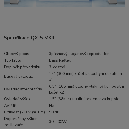
Specifikace QX-5 MKII
Obecný popis
3pásmový stojanový reproduktor
Typ krytu
Bass Reflex
Doplněk převodníku
3-cestný
12" (300 mm) kužel s dlouhým dosahem
Basový ovladač
x1
6,5" (165 mm) dlouhý vláknitý kompozitní
Ovladač střední třídy
kužel x2
Ovladač výšek
1,5" (38mm) textilní prstencová kupole
AV štít
Ne
Citlivost (2,0 V @ 1 m)
90 dB
Doporučený výkon
30-200W
zesilovače