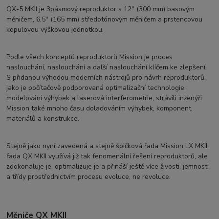
QX-5 MKII je 3pásmový reproduktor s 12″ (300 mm) basovým
měničem, 6,5″ (165 mm) středotónovým měničem a prstencovou
kopulovou výškovou jednotkou.
Podle všech konceptů reproduktorů Mission je proces
naslouchání, naslouchání a další naslouchání klíčem ke zlepšení.
S přidanou výhodou moderních nástrojů pro návrh reproduktorů,
jako je počítačově podporovaná optimalizační technologie,
modelování výhybek a laserová interferometrie, strávili inženýři
Mission také mnoho času dolaďováním výhybek, komponent,
materiálů a konstrukce.
Stejně jako nyní zavedená a stejně špičková řada Mission LX MKII,
řada QX MKII využívá již tak fenomenální řešení reproduktorů, ale
zdokonaluje je, optimalizuje je a přináší ještě více živosti, jemnosti
a třídy prostřednictvím procesu evoluce, ne revoluce.
Měniče QX MKII