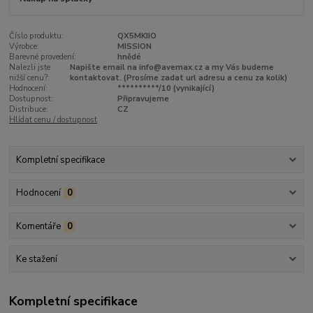
Číslo produktu:
QX5MKIIO
Výrobce:
MISSION
Barevné provedení:
hnědé
Nalezli jste
Napište email na info@avemax.cz a my Vás budeme
nižší cenu?:
kontaktovat. (Prosíme zadat url adresu a cenu za kolik)
Hodnocení:
**********/10 (vynikající)
Dostupnost:
Připravujeme
Distribuce:
CZ
Hlídat cenu / dostupnost
Kompletní specifikace
Hodnocení
0
Komentáře
0
Ke stažení
Kompletní specifikace