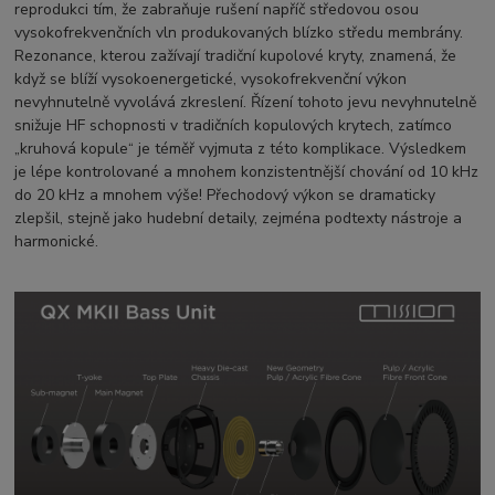
reprodukci tím, že zabraňuje rušení napříč středovou osou
vysokofrekvenčních vln produkovaných blízko středu membrány.
Rezonance, kterou zažívají tradiční kupolové kryty, znamená, že
když se blíží vysokoenergetické, vysokofrekvenční výkon
nevyhnutelně vyvolává zkreslení.
Řízení tohoto jevu nevyhnutelně
snižuje HF schopnosti v tradičních kopulových krytech, zatímco
„kruhová kopule“ je téměř vyjmuta z této komplikace.
Výsledkem
je lépe kontrolované a mnohem konzistentnější chování od 10 kHz
do 20 kHz a mnohem výše! Přechodový výkon se dramaticky
zlepšil, stejně jako hudební detaily, zejména podtexty nástroje a
harmonické.