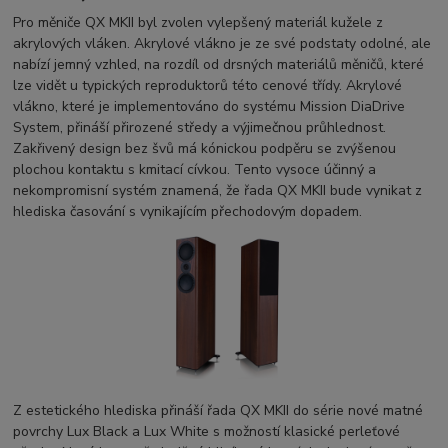
Pro měniče QX MKII byl zvolen vylepšený materiál kužele z
akrylových vláken. Akrylové vlákno je ze své podstaty odolné, ale
nabízí jemný vzhled, na rozdíl od drsných materiálů měničů, které
lze vidět u typických reproduktorů této cenové třídy. Akrylové
vlákno, které je implementováno do systému Mission DiaDrive
System, přináší přirozené středy a výjimečnou průhlednost.
Zakřivený design bez švů má kónickou podpěru se zvýšenou
plochou kontaktu s kmitací cívkou. Tento vysoce účinný a
nekompromisní systém znamená, že řada QX MKII bude vynikat z
hlediska časování s vynikajícím přechodovým dopadem.
Z estetického hlediska přináší řada QX MKII do série nové matné
povrchy Lux Black a Lux White s možností klasické perleťové