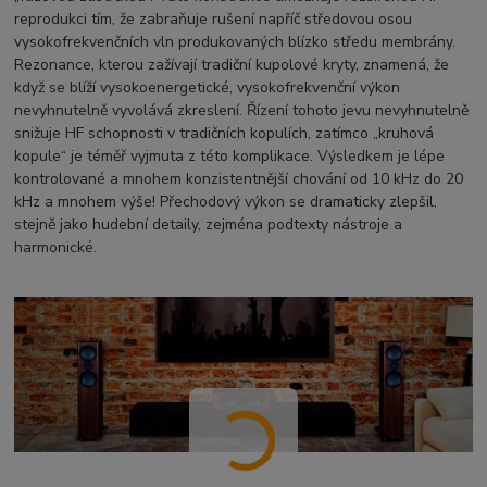
reprodukci tím, že zabraňuje rušení napříč středovou osou
vysokofrekvenčních vln produkovaných blízko středu membrány.
Rezonance, kterou zažívají tradiční kupolové kryty, znamená, že
když se blíží vysokoenergetické, vysokofrekvenční výkon
nevyhnutelně vyvolává zkreslení. Řízení tohoto jevu nevyhnutelně
snižuje HF schopnosti v tradičních kopulích, zatímco „kruhová
kopule“ je téměř vyjmuta z této komplikace. Výsledkem je lépe
kontrolované a mnohem konzistentnější chování od 10 kHz do 20
kHz a mnohem výše! Přechodový výkon se dramaticky zlepšil,
stejně jako hudební detaily, zejména podtexty nástroje a
harmonické.