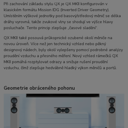
Při zachování základu stylu QX je QX MKII konfigurován v
klasickém formátu Mission IDG (Inverted Driver Geometry).
Umístěním výškové jednotky pod basový/středový měnič se délka
dráhy vyrovná, takže zvukové vlny se shodují ve výšce hlavy
posluchače. Tento princip zlepšuje „časové sladění“.
QX MKII také posouvá průkopnické ozubené okolí měniče na
novou úroveň.
Více než jen technický vzhled nebo pěkný
designový nádech, byly okolí vylepšeny pomocí podrobné analýzy
proudění vzduchu a přesného měření.
Nový vzhled rámečků QX
MKII pomáhá rozptylovat odrazy a snižuje rušení proudění
vzduchu, čímž zlepšuje hedvábně hladký výkon měničů a portů.
Geometrie obráceného pohonu