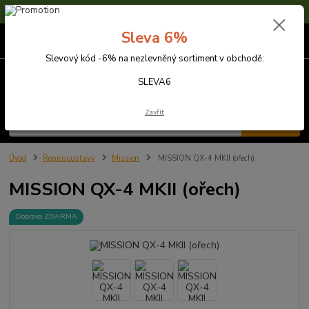
Sleva 6% na nezlevněné zboží s kódem SLEVA6
Sleva 6%
0
ks
za
0,00 Kč
Slevový kód -6% na nezlevněný sortiment v obchodě:
Menu
SLEVA6
Zavřít
Hledat
Úvod
Reprosoustavy
Mission
MISSION QX-4 MKII (ořech)
MISSION QX-4 MKII (ořech)
Doprava ZDARMA