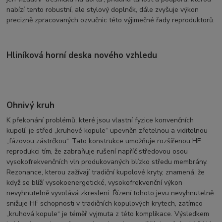
nabízí tento robustní, ale stylový doplněk, dále zvyšuje výkon
precizně zpracovaných ozvučnic této výjimečné řady reproduktorů.
Hliníková horní deska nového vzhledu
Ohnivý kruh
K překonání problémů, které jsou vlastní fyzice konvenčních
kupolí, je střed „kruhové kopule“ upevněn zřetelnou a viditelnou
„fázovou zástrčkou“. Tato konstrukce umožňuje rozšířenou HF
reprodukci tím, že zabraňuje rušení napříč středovou osou
vysokofrekvenčních vln produkovaných blízko středu membrány.
Rezonance, kterou zažívají tradiční kupolové kryty, znamená, že
když se blíží vysokoenergetické, vysokofrekvenční výkon
nevyhnutelně vyvolává zkreslení. Řízení tohoto jevu nevyhnutelně
snižuje HF schopnosti v tradičních kopulových krytech, zatímco
„kruhová kopule“ je téměř vyjmuta z této komplikace. Výsledkem