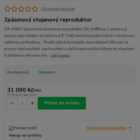
Ohodnotit produkt
2pásmový stojanový reproduktor
QX-4 MKII 2pásmový stojanový reproduktor QX-4 MKII je 2-pásmový
stojací reproduktor se dvěma 6,5″ (165 mm) basovými měniči a kruhovou
výškovou jednotkou. Podle všech konceptů reproduktorů Mission je
proces naslouchání, naslouchání a další naslouchání klíčem ke zlepšení.
S přidanou výhodou mo...
celý popis
Dostupnost
Skladem
31 090 Kč
/
PÁR
25 694 Kč
bez DPH
Přidat do košíku
Splátková kalkulačka
Nákup na splátky