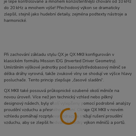
je lépe kontrolované a mnohem konzistentnější chování od 10 kHz
do 20 kHz a mnohem výše! Přechodový výkon se dramaticky
zlepšil, stejně jako hudební detaily, zejména podtexty nástroje a
harmonické.
Při zachování základu stylu QX je QX MKII konfigurován v
klasickém formátu Mission IDG (Inverted Driver Geometry).
Umístěním výškové jednotky pod basový/středobasový měnič se
délka dráhy vyrovná, takže zvukové vlny se shodují ve výšce hlavy
posluchače. Tento princip zlepšuje „časové sladění“.
QX MKII také posouvá průkopnické ozubené okolí měniče na
novou úroveň. Více než jen technický vzhled nebo pěkný
designový nádech, byly okolí vylepšeny pomocí podrobné analýzy
proudění vzduchu a přesného měření. Okraje QX MKII v novém
vzhledu pomáhají rozptylovat odrazy a snižují rušení proudění
vzduchu, aby se zlepšil hedvábně hladký výkon měničů a portů.