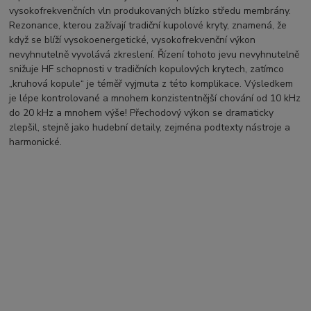
vysokofrekvenčních vln produkovaných blízko středu membrány.
Rezonance, kterou zažívají tradiční kupolové kryty, znamená, že
když se blíží vysokoenergetické, vysokofrekvenční výkon
nevyhnutelně vyvolává zkreslení.
Řízení tohoto jevu nevyhnutelně
snižuje HF schopnosti v tradičních kopulových krytech, zatímco
„kruhová kopule“ je téměř vyjmuta z této komplikace.
Výsledkem
je lépe kontrolované a mnohem konzistentnější chování od 10 kHz
do 20 kHz a mnohem výše! Přechodový výkon se dramaticky
zlepšil, stejně jako hudební detaily, zejména podtexty nástroje a
harmonické.