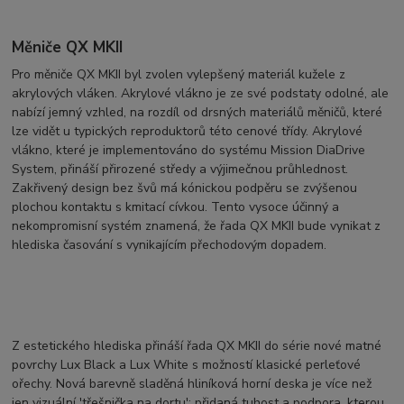
Měniče QX MKII
Pro měniče QX MKII byl zvolen vylepšený materiál kužele z
akrylových vláken.
Akrylové vlákno je ze své podstaty odolné, ale
nabízí jemný vzhled, na rozdíl od drsných materiálů měničů, které
lze vidět u typických reproduktorů této cenové třídy.
Akrylové
vlákno, které je implementováno do systému Mission DiaDrive
System, přináší přirozené středy a výjimečnou průhlednost.
Zakřivený design bez švů má kónickou podpěru se zvýšenou
plochou kontaktu s kmitací cívkou. Tento vysoce účinný a
nekompromisní systém znamená, že řada QX MKII bude vynikat z
hlediska časování s vynikajícím přechodovým dopadem.
Z estetického hlediska přináší řada QX MKII do série nové matné
povrchy Lux Black a Lux White s možností klasické perleťové
ořechy. Nová barevně sladěná hliníková horní deska je více než
jen vizuální 'třešnička na dortu'; přidaná tuhost a podpora, kterou