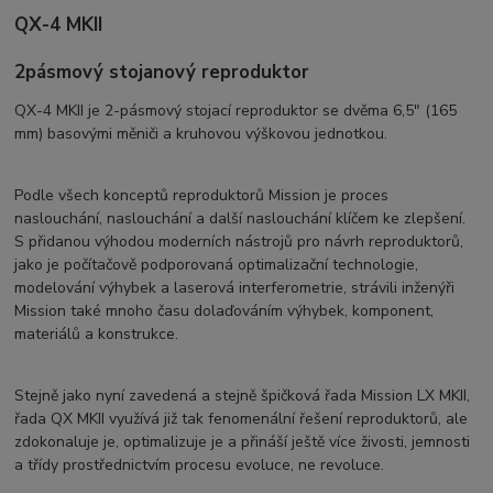
QX-4 MKII
2pásmový stojanový reproduktor
QX-4 MKII je 2-pásmový stojací reproduktor se dvěma 6,5″ (165
mm) basovými měniči a kruhovou výškovou jednotkou.
Podle všech konceptů reproduktorů Mission je proces
naslouchání, naslouchání a další naslouchání klíčem ke zlepšení.
S přidanou výhodou moderních nástrojů pro návrh reproduktorů,
jako je počítačově podporovaná optimalizační technologie,
modelování výhybek a laserová interferometrie, strávili inženýři
Mission také mnoho času dolaďováním výhybek, komponent,
materiálů a konstrukce.
Stejně jako nyní zavedená a stejně špičková řada Mission LX MKII,
řada QX MKII využívá již tak fenomenální řešení reproduktorů, ale
zdokonaluje je, optimalizuje je a přináší ještě více živosti, jemnosti
a třídy prostřednictvím procesu evoluce, ne revoluce.