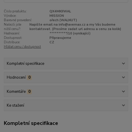
Číslo produktu:
QX4MKIIWAL
Výrobce:
MISSION
Barevné provedení:
ořech (WALNUT)
Nalezli jste
Napište email na info@avemax.cz a my Vás budeme
nižší cenu?:
kontaktovat. (Prosíme zadat url adresu a cenu za kolik)
Hodnocení:
**********/10 (vynikající)
Dostupnost:
Připravujeme
Distribuce:
CZ
Hlídat cenu / dostupnost
Kompletní specifikace
Hodnocení
0
Komentáře
0
Ke stažení
Kompletní specifikace