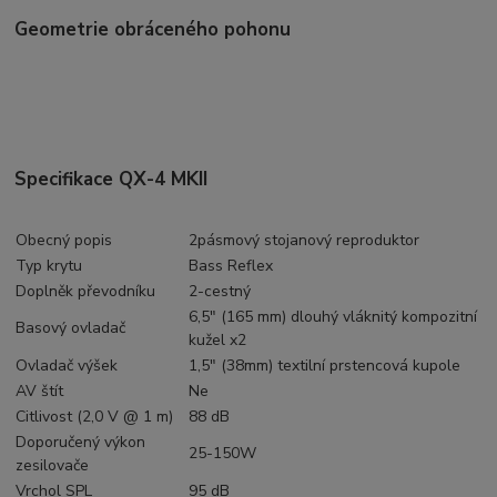
Geometrie obráceného pohonu
Specifikace QX-4 MKII
Obecný popis
2pásmový stojanový reproduktor
Typ krytu
Bass Reflex
Doplněk převodníku
2-cestný
6,5" (165 mm) dlouhý vláknitý kompozitní
Basový ovladač
kužel x2
Ovladač výšek
1,5" (38mm) textilní prstencová kupole
AV štít
Ne
Citlivost (2,0 V @ 1 m)
88 dB
Doporučený výkon
25-150W
zesilovače
Vrchol SPL
95 dB