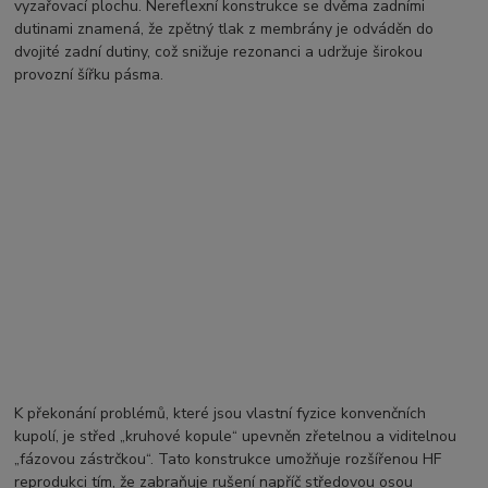
vyzařovací plochu. Nereflexní konstrukce se dvěma zadními
dutinami znamená, že zpětný tlak z membrány je odváděn do
dvojité zadní dutiny, což snižuje rezonanci a udržuje širokou
provozní šířku pásma.
K překonání problémů, které jsou vlastní fyzice konvenčních
kupolí, je střed „kruhové kopule“ upevněn zřetelnou a viditelnou
„fázovou zástrčkou“. Tato konstrukce umožňuje rozšířenou HF
reprodukci tím, že zabraňuje rušení napříč středovou osou