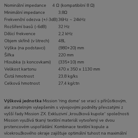
Nominální impedance
4 Ω (kompatibilní 8 Ω)
Minimální impedance
3,8Ω
Frekvenční odezva (+/-3dB)
36Hz ~ 24kHz
Rozšíření basů (-6dB)
32 Hz
Dělicí frekvence
2,2 kHz
Objem skříně (v litrech)
48L
Výška (na podstavci)
(980+20) mm
Šířka
220 mm
Hloubka (s koncovkami)
(335+10) mm
Velikost kartonu
470 x 350 x 1130 mm
Čistá hmotnost
23,8 kg/ks
Celková hmotnost
27,4 kg/ctn
Výšková jednotka
Mission 'ring dome' se vrací s přírůstkovým,
ale znatelným vylepšením s vývojovými podněty převzatými z
vyšší řady Mission ZX.
Exkluzivní „kroužková kupole“ společnosti
Mission využívá tkaný textilní materiál vytvořený ve dvou
prstencovém uspořádání. Kombinace textilní kopule a
vícekroužkového okraje zajišťuje optimální tuhost na maximální