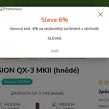
Sleva 6% na nezlevněné zboží s kódem SLEVA6
..
KONTAKTY
O NÁS
POPTÁVKA ZBOŽÍ - KALKULACE
Sleva 6%
Slevový kód -6% na nezlevněný sortiment v obchodě:
Hledat
SLEVA6
Zavřít
eprosoustavy
Mission
MISSION QX-3 MKII (hnědé)
ION QX-3 MKII (hnědé)
Doprava ZDARMA
2pás
QX-3 M
stojac