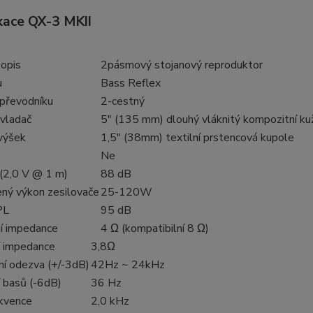
kace QX-3 MKII
opis
2pásmový stojanový reproduktor
u
Bass Reflex
převodníku
2-cestný
vladač
5" (135 mm) dlouhý vláknitý kompozitní ku
výšek
1,5" (38mm) textilní prstencová kupole
Ne
 (2,0 V @ 1 m)
88 dB
ný výkon zesilovače
25-120W
PL
95 dB
í impedance
4 Ω (kompatibilní 8 Ω)
í impedance
3,8Ω
ní odezva (+/-3dB)
42Hz ~ 24kHz
í basů (-6dB)
36 Hz
ekvence
2,0 kHz