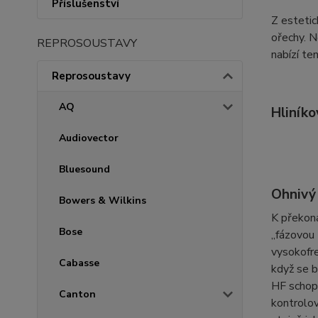
Příslušenství
Z estetic
ořechy. N
REPROSOUSTAVY
nabízí te
Reprosoustavy
AQ
Hliníko
Audiovector
Bluesound
Ohnivý
Bowers & Wilkins
K překoná
Bose
„fázovou 
vysokofre
Cabasse
když se b
HF schopn
Canton
kontrolo