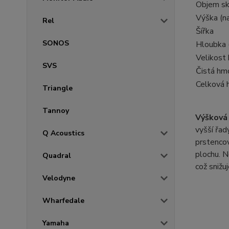
Objem skř
Výška (n
Rel
Šířka
SONOS
Hloubka 
Velikost
SVS
Čistá hm
Celková 
Triangle
Tannoy
Výšková
vyšší řad
Q Acoustics
prstencov
plochu. N
Quadral
což snižu
Velodyne
Wharfedale
Yamaha