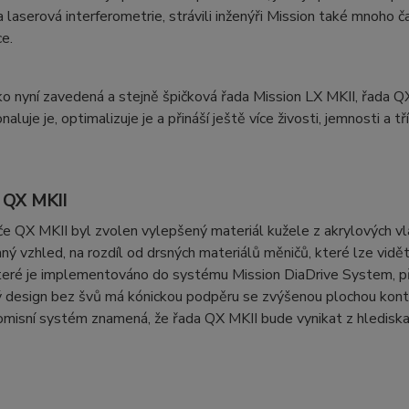
 laserová interferometrie, strávili inženýři Mission také mnoho
e.
ko nyní zavedená a stejně špičková řada Mission LX MKII, řada QX
naluje je, optimalizuje je a přináší ještě více živosti, jemnosti a
 QX MKII
e QX MKII byl zvolen vylepšený materiál kužele z akrylových vl
mný vzhled, na rozdíl od drsných materiálů měničů, které lze vidě
teré je implementováno do systému Mission DiaDrive System, při
 design bez švů má kónickou podpěru se zvýšenou plochou konta
misní systém znamená, že řada QX MKII bude vynikat z hlediska