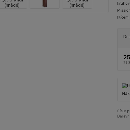
kruhov
Missio
klíčem
Dos
25
21 
Nák
Číslo p
Barevn