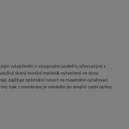
telným vylepšením s vývojovými podněty převzatými z
využívá tkaný textilní materiál vytvořený ve dvou
je zajišťuje optimální tuhost na maximální vyzařovací
tný tlak z membrány je odváděn do dvojité zadní dutiny,