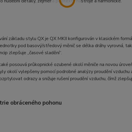
ko hudební detaily, zejména podtexty nástroje a harmonické.
vání základu stylu QX je QX MKII konfigurován v klasickém form
ednotky pod basový/středový měnič se délka dráhy vyrovná, takž
ncip zlepšuje „časové sladění“.
aké posouvá průkopnické ozubené okolí měniče na novou úroveň.
byly okolí vylepšeny pomocí podrobné analýzy proudění vzduchu
zptylovat odrazy a snižuje rušení proudění vzduchu, čímž zlepš
rie obráceného pohonu