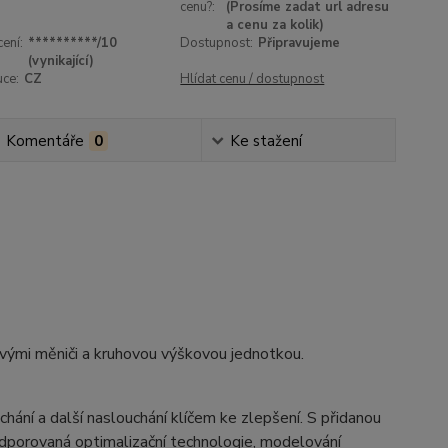
cenu?:
(Prosíme zadat url adresu
a cenu za kolik)
ení:
**********/10
Dostupnost:
Připravujeme
(vynikající)
uce:
CZ
Hlídat cenu / dostupnost
Komentáře
0
Ke stažení
ými měniči a kruhovou výškovou jednotkou.
hání a další naslouchání klíčem ke zlepšení.
S přidanou
odporovaná optimalizační technologie, modelování