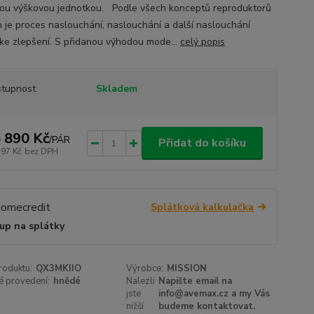
ou výškovou jednotkou. Podle všech konceptů reproduktorů
n je proces naslouchání, naslouchání a další naslouchání
 ke zlepšení. S přidanou výhodou mode...
celý popis
tupnost
Skladem
 890 Kč
/
PÁR
Přidat do košíku
397 Kč
bez DPH
Splátková kalkulačka
up na splátky
roduktu:
QX3MKIIO
Výrobce:
MISSION
é provedení:
hnědé
Nalezli
Napište email na
jste
info@avemax.cz a my Vás
nižší
budeme kontaktovat.