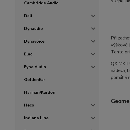
stejně ja
Cambridge Audio
Dali
Dynaudio
Při zacho
Dynavoice
výškové j
Tento pri
Elac
QX MKII t
Fyne Audio
nádech, 
pomáhá ro
GoldenEar
Harman/Kardon
Geomet
Heco
Indiana Line