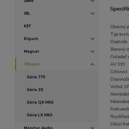
Jamo
Specifi
JBL
KEF
Obecný p
Typ kryt
Klipsch
Doplněk 
Basový o
Magnat
Ovladač 
AV štít
Mission
Citlivost
Série 770
Doporuče
Vrchol S
Série ZX
Nomináln
Minimáln
Série QX MKII
Frekvenč
Série LX MKII
Rozšířen
Dělicí fr
Monitor Audio