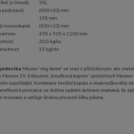
íně (v litrech)
35L
a podstavci)
(950+20) mm
195 mm
(s koncovkami)
(300+10) mm
 kartonu
435 x 325 x 1100 mm
otnost
20,0 kg/ks
hmotnost
23 kg/ctn
 jednotka
Mission 'ring dome' se vrací s přírůstkovým, ale zna
y Mission ZX.
Exkluzivní „kroužková kupole“ společnosti Mission 
ém uspořádání. Kombinace textilní kopule a vícekroužkového okra
ereflexní konstrukce se dvěma zadními dutinami znamená, že zpě
je rezonanci a udržuje širokou provozní šířku pásma.