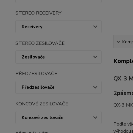
STEREO RECEIVERY
Receivery
Kompl
STEREO ZESILOVAČE
Zesilovače
Komple
PŘEDZESILOVAČE
QX-3 M
Předzesilovače
2pásmo
KONCOVÉ ZESILOVAČE
QX-3 MKI
Koncové zesilovače
Podle vše
výhodou m