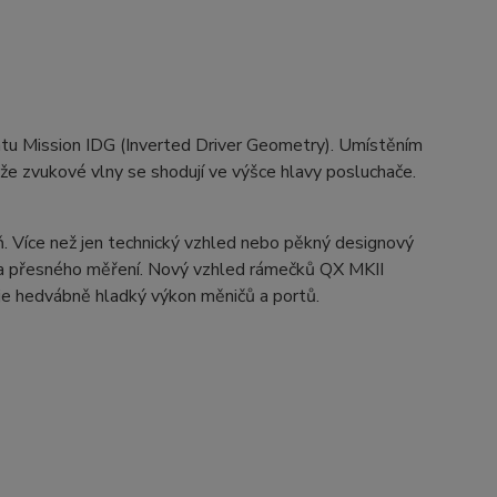
átu Mission IDG (Inverted Driver Geometry). Umístěním
e zvukové vlny se shodují ve výšce hlavy posluchače.
 Více než jen technický vzhled nebo pěkný designový
 a přesného měření.
Nový vzhled rámečků QX MKII
uje hedvábně hladký výkon měničů a portů.