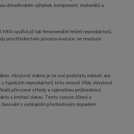
 času dolaďováním výhybek, komponent, materiálů a
 MKII využívá již tak fenomenální řešení reproduktorů,
 třídy prostřednictvím procesu evoluce, ne revoluce.
áken. Akrylové vlákno je ze své podstaty odolné, ale
t u typických reproduktorů této cenové třídy. Akrylové
náší přirozené středy a výjimečnou průhlednost.
ktu s kmitací cívkou. Tento vysoce účinný a
 časování s vynikajícím přechodovým dopadem.