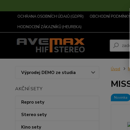
OCHRANA OSOBNÍCH ÚDAJŮ (GDPR)
OBCHODNÍ PODMÍNKY .
HODNOCENÍ ZÁKAZNÍKŮ (HEUREKA)
Úvod
R
Výprodej DEMO ze studia
MISS
AKČNÍ SETY
Novinka
Repro sety
Stereo sety
Kino sety