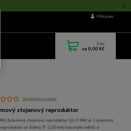
Přihlášení
0
ks
za
0,00 Kč
Ohodnotit produkt
mový stojanový reproduktor
KII 2pásmový stojanový reproduktor QX-3 MKII je 2-pásmový
í reproduktor se dvěma 5″ (135 mm) basovými měniči a