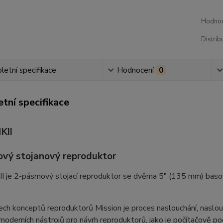
Hodnoc
Distrib
etní specifikace
Hodnocení
0
tní specifikace
KII
vý stojanový reproduktor
I je 2-pásmový stojací reproduktor se dvěma 5″ (135 mm) basov
ch konceptů reproduktorů Mission je proces naslouchání, naslouc
oderních nástrojů pro návrh reproduktorů, jako je počítačově p