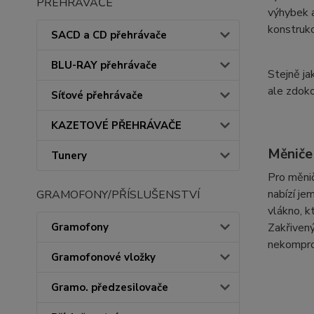
PŘEHRÁVAČE
výhybek a
konstrukc
SACD a CD přehrávače
BLU-RAY přehrávače
Stejně ja
ale zdoko
Síťové přehrávače
KAZETOVÉ PŘEHRÁVAČE
Měniče
Tunery
Pro měnič
nabízí je
GRAMOFONY/PŘÍSLUŠENSTVÍ
vlákno, k
Gramofony
Zakřivený
nekompro
Gramofonové vložky
Gramo. předzesilovače