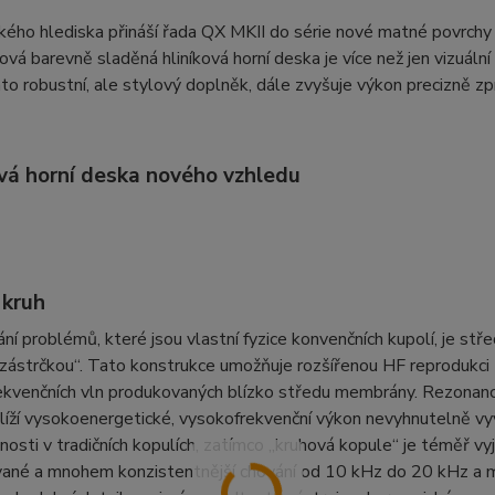
kého hlediska přináší řada QX MKII do série nové matné povrchy
ová barevně sladěná hliníková horní deska je více než jen vizuální
nto robustní, ale stylový doplněk, dále zvyšuje výkon precizně z
vá horní deska nového vzhledu
 kruh
ní problémů, které jsou vlastní fyzice konvenčních kupolí, je st
zástrčkou“. Tato konstrukce umožňuje rozšířenou HF reprodukci t
kvenčních vln produkovaných blízko středu membrány. Rezonance, 
líží vysokoenergetické, vysokofrekvenční výkon nevyhnutelně vyv
osti v tradičních kopulích, zatímco „kruhová kopule“ je téměř v
vané a mnohem konzistentnější chování od 10 kHz do 20 kHz a 