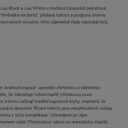
 Lux Black a Lux White s možností klasické perleťové
 'třešnička na dortu'; přidaná tuhost a podpora, kterou
pracovaných ozvučnic této výjimečné řady reproduktorů.
řed „kruhové kopule“ upevněn zřetelnou a viditelnou
ím, že zabraňuje rušení napříč středovou osou
kterou zažívají tradiční kupolové kryty, znamená, že
olává zkreslení. Řízení tohoto jevu nevyhnutelně snižuje
yjmuta z této komplikace. Výsledkem je lépe
mnohem výše! Přechodový výkon se dramaticky zlepšil,