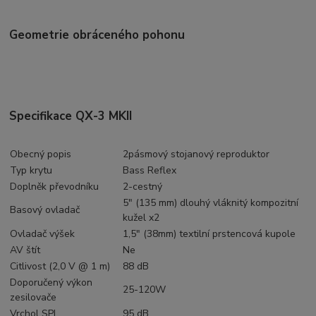
Geometrie obráceného pohonu
Specifikace QX-3 MKII
Obecný popis
2pásmový stojanový reproduktor
Typ krytu
Bass Reflex
Doplněk převodníku
2-cestný
5" (135 mm) dlouhý vláknitý kompozitní
Basový ovladač
kužel x2
Ovladač výšek
1,5" (38mm) textilní prstencová kupole
AV štít
Ne
Citlivost (2,0 V @ 1 m)
88 dB
Doporučený výkon
25-120W
zesilovače
Vrchol SPL
95 dB