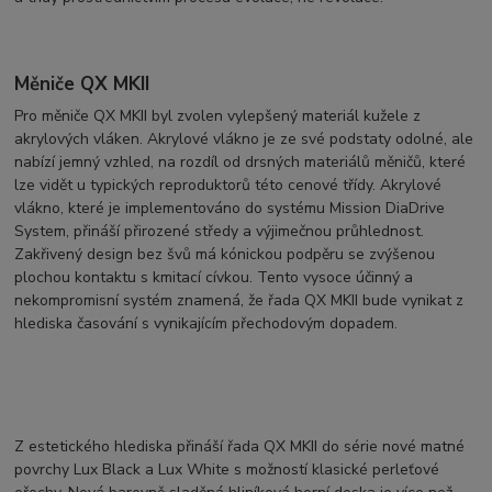
Měniče QX MKII
Pro měniče QX MKII byl zvolen vylepšený materiál kužele z
akrylových vláken. Akrylové vlákno je ze své podstaty odolné, ale
nabízí jemný vzhled, na rozdíl od drsných materiálů měničů, které
lze vidět u typických reproduktorů této cenové třídy. Akrylové
vlákno, které je implementováno do systému Mission DiaDrive
System, přináší přirozené středy a výjimečnou průhlednost.
Zakřivený design bez švů má kónickou podpěru se zvýšenou
plochou kontaktu s kmitací cívkou. Tento vysoce účinný a
nekompromisní systém znamená, že řada QX MKII bude vynikat z
hlediska časování s vynikajícím přechodovým dopadem.
Z estetického hlediska přináší řada QX MKII do série nové matné
povrchy Lux Black a Lux White s možností klasické perleťové