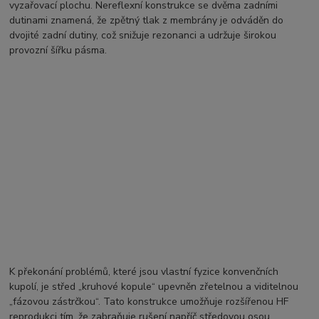
vyzařovací plochu. Nereflexní konstrukce se dvěma zadními
dutinami znamená, že zpětný tlak z membrány je odváděn do
dvojité zadní dutiny, což snižuje rezonanci a udržuje širokou
provozní šířku pásma.
K překonání problémů, které jsou vlastní fyzice konvenčních
kupolí, je střed „kruhové kopule“ upevněn zřetelnou a viditelnou
„fázovou zástrčkou“. Tato konstrukce umožňuje rozšířenou HF
reprodukci tím, že zabraňuje rušení napříč středovou osou