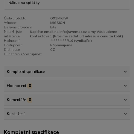
Nákup na splátky
Číslo produktu:
QX3MKIIW
Výrobce:
MISSION
Barevné provedení:
bílé
Nalezli jste
Napište email na info@avemax.cz a my Vás budeme
nižší cenu?:
kontaktovat. (Prosíme zadat url adresu a cenu za kolik)
Hodnocení:
**********/10 (vynikající)
Dostupnost:
Připravujeme
Distribuce:
CZ
Hlídat cenu / dostupnost
Kompletní specifikace
Hodnocení
0
Komentáře
0
Ke stažení
Kompletní specifikace