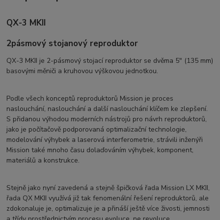
QX-3 MKII
2pásmový stojanový reproduktor
QX-3 MKII je 2-pásmový stojací reproduktor se dvěma 5″ (135 mm)
basovými měniči a kruhovou výškovou jednotkou.
Podle všech konceptů reproduktorů Mission je proces
naslouchání, naslouchání a další naslouchání klíčem ke zlepšení.
S přidanou výhodou moderních nástrojů pro návrh reproduktorů,
jako je počítačově podporovaná optimalizační technologie,
modelování výhybek a laserová interferometrie, strávili inženýři
Mission také mnoho času dolaďováním výhybek, komponent,
materiálů a konstrukce.
Stejně jako nyní zavedená a stejně špičková řada Mission LX MKII,
řada QX MKII využívá již tak fenomenální řešení reproduktorů, ale
zdokonaluje je, optimalizuje je a přináší ještě více živosti, jemnosti
a třídy prostřednictvím procesu evoluce, ne revoluce.