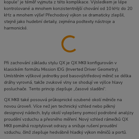
kopule“ je téměř vyjmuta z této komplikace. Výsledkem je lépe
kontrolované a mnohem konzistentnější chování od 10 kHz do 20
kHz a mnohem výše! Přechodový výkon se dramaticky zlepšil,
stejně jako hudební detaily, zejména podtexty nástroje a
harmonické.
Při zachování základu stylu QX je QX MKII konfigurován v
klasickém formátu Mission IDG (Inverted Driver Geometry).
Umístěním výškové jednotky pod basový/středový měnič se délka
dráhy vyrovná, takže zvukové vlny se shodují ve výšce hlavy
posluchače. Tento princip zlepšuje „časové sladění“.
QX MKII také posouvá průkopnické ozubené okolí měniče na
novou úroveň. Více než jen technický vzhled nebo pěkný
designový nádech, byly okolí vylepšeny pomocí podrobné analýzy
proudění vzduchu a přesného měření.
Nový vzhled rámečků QX
MKII pomáhá rozptylovat odrazy a snižuje rušení proudění
vzduchu, čímž zlepšuje hedvábně hladký výkon měničů a portů.