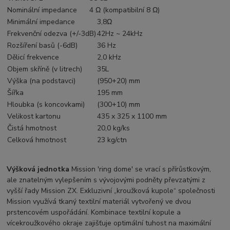
Nominální impedance
4 Ω (kompatibilní 8 Ω)
Minimální impedance
3,8Ω
Frekvenční odezva (+/-3dB)
42Hz ~ 24kHz
Rozšíření basů (-6dB)
36 Hz
Dělicí frekvence
2,0 kHz
Objem skříně (v litrech)
35L
Výška (na podstavci)
(950+20) mm
Šířka
195 mm
Hloubka (s koncovkami)
(300+10) mm
Velikost kartonu
435 x 325 x 1100 mm
Čistá hmotnost
20,0 kg/ks
Celková hmotnost
23 kg/ctn
Výšková jednotka
Mission 'ring dome' se vrací s přírůstkovým,
ale znatelným vylepšením s vývojovými podněty převzatými z
vyšší řady Mission ZX.
Exkluzivní „kroužková kupole“ společnosti
Mission využívá tkaný textilní materiál vytvořený ve dvou
prstencovém uspořádání. Kombinace textilní kopule a
vícekroužkového okraje zajišťuje optimální tuhost na maximální