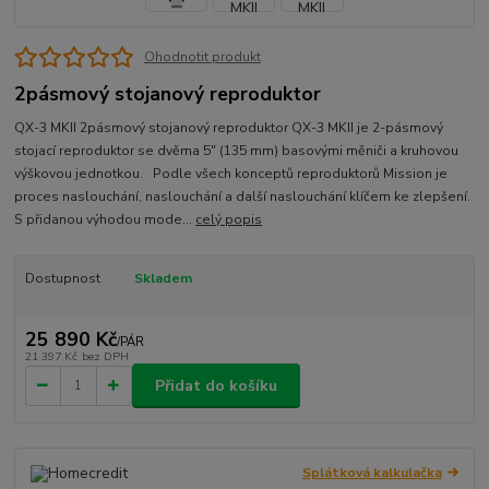
Ohodnotit produkt
2pásmový stojanový reproduktor
QX-3 MKII 2pásmový stojanový reproduktor QX-3 MKII je 2-pásmový
stojací reproduktor se dvěma 5″ (135 mm) basovými měniči a kruhovou
výškovou jednotkou. Podle všech konceptů reproduktorů Mission je
proces naslouchání, naslouchání a další naslouchání klíčem ke zlepšení.
S přidanou výhodou mode...
celý popis
Dostupnost
Skladem
25 890 Kč
/
PÁR
21 397 Kč
bez DPH
Přidat do košíku
Splátková kalkulačka