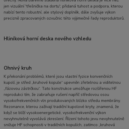
ořechy. Nová barevně sladěná hliníková horní deska je více než
jen vizuální 'třešnička na dortu'; přidaná tuhost a podpora, kterou
nabízí tento robustní, ale stylový doplněk, dále zvyšuje výkon
precizně zpracovaných ozvučnic této výjimečné řady reproduktorů.
Hliníková horní deska nového vzhledu
Ohnivý kruh
K překonání problémů, které jsou vlastní fyzice konvenčních
kupolí, je střed „kruhové kopule“ upevněn zřetelnou a viditelnou
„fázovou zástrčkou“. Tato konstrukce umožňuje rozšířenou HF
reprodukci tím, že zabraňuje rušení napříč středovou osou
vysokofrekvenčních vln produkovaných blízko středu membrány.
Rezonance, kterou zažívají tradiční kupolové kryty, znamená, že
když se blíží vysokoenergetické, vysokofrekvenční výkon
nevyhnutelně vyvolává zkreslení. Řízení tohoto jevu nevyhnutelně
snižuje HF schopnosti v tradičních kopulích, zatímco „kruhová