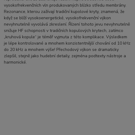
vysokofrekvenčních vln produkovaných blízko středu membrány.
Rezonance, kterou zažívají tradiční kupolové kryty, znamená, že
když se blíží vysokoenergetické, vysokofrekvenční výkon
nevyhnutelně vyvolává zkreslení.
Řízení tohoto jevu nevyhnutelně
snižuje HF schopnosti v tradičních kopulových krytech, zatímco
„kruhová kopule“ je téměř vyjmuta z této komplikace.
Výsledkem
je lépe kontrolované a mnohem konzistentnější chování od 10 kHz
do 20 kHz a mnohem výše! Přechodový výkon se dramaticky
zlepšil, stejně jako hudební detaily, zejména podtexty nástroje a
harmonické.