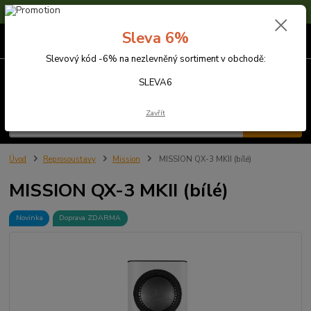
Sleva 6% na nezlevněné zboží s kódem SLEVA6
Sleva 6%
0
ks
za
0,00 Kč
Slevový kód -6% na nezlevněný sortiment v obchodě:
Menu
SLEVA6
Zavřít
Hledat
Úvod
Reprosoustavy
Mission
MISSION QX-3 MKII (bílé)
MISSION QX-3 MKII (bílé)
Novinka
Doprava ZDARMA