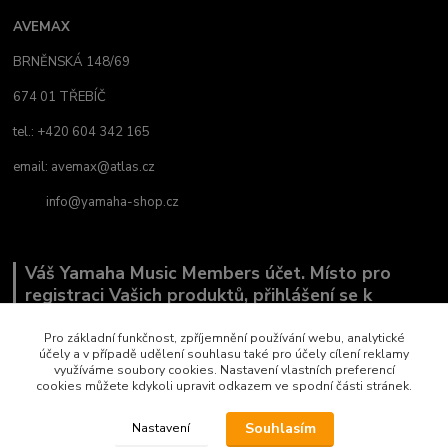
AVEMAX
BRNĚNSKÁ 148/69
674 01 TŘEBÍČ
tel.: +420 604 342 165
email:
avemax@atlas.cz
info@yamaha-shop.cz
Váš Yamaha Music Members účet. Místo pro
registraci Vašich produktů, přihlášení se k
odběru novinek a místo, kde nám můžete sdělit,
co Vás zajímá.
Pro základní funkčnost, zpříjemnění používání webu, analytické
účely a v případě udělení souhlasu také pro účely cílení reklamy
využíváme soubory cookies. Nastavení vlastních preferencí
cookies můžete kdykoli upravit odkazem ve spodní části stránek.
Souhlasím
Nastavení