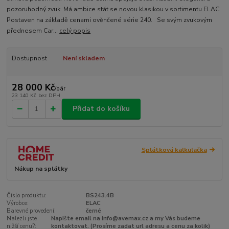
pozoruhodný zvuk. Má ambice stát se novou klasikou v sortimentu ELAC.
Postaven na základě cenami ověnčené série 240. Se svým zvukovým
přednesem Car...
celý popis
Dostupnost
Není skladem
28 000 Kč
/
pár
23 140 Kč
bez DPH
Přidat do košíku
Splátková kalkulačka
Nákup na splátky
Číslo produktu:
BS243.4B
Výrobce:
ELAC
Barevné provedení:
černé
Nalezli jste
Napište email na info@avemax.cz a my Vás budeme
nižší cenu?:
kontaktovat. (Prosíme zadat url adresu a cenu za kolik)