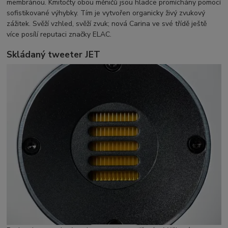
membránou. Kmitočty obou měničů jsou hladce promíchány pomocí
sofistikované výhybky. Tím je vytvořen organicky živý zvukový
zážitek. Svěží vzhled, svěží zvuk; nová Carina ve své třídě ještě
více posílí reputaci značky ELAC.
Skládaný tweeter JET