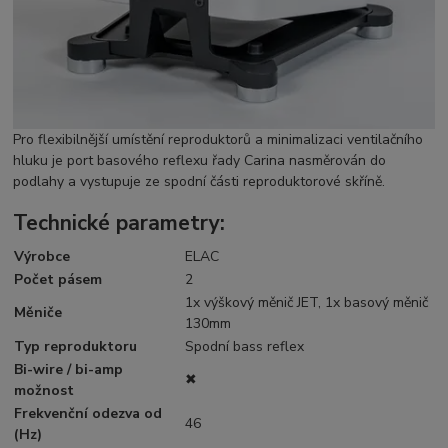
Pro flexibilnější umístění reproduktorů a minimalizaci ventilačního
hluku je port basového reflexu řady Carina nasměrován do
podlahy a vystupuje ze spodní části reproduktorové skříně.
Technické parametry:
Výrobce
ELAC
Počet pásem
2
1x výškový měnič JET, 1x basový měnič
Měniče
130mm
Typ reproduktoru
Spodní bass reflex
Bi-wire / bi-amp
✖
možnost
Frekvenční odezva od
46
(Hz)