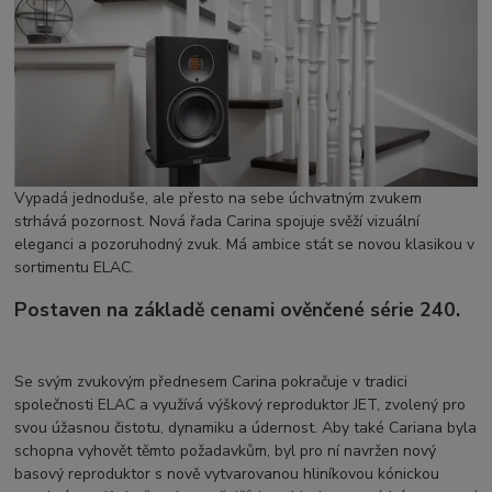
Vypadá jednoduše, ale přesto na sebe úchvatným zvukem
strhává pozornost. Nová řada Carina spojuje svěží vizuální
eleganci a pozoruhodný zvuk. Má ambice stát se novou klasikou v
sortimentu ELAC.
Postaven na základě cenami ověnčené série 240.
Se svým zvukovým přednesem Carina pokračuje v tradici
společnosti ELAC a využívá výškový reproduktor JET, zvolený pro
svou úžasnou čistotu, dynamiku a údernost. Aby také Cariana byla
schopna vyhovět těmto požadavkům, byl pro ní navržen nový
basový reproduktor s nově vytvarovanou hliníkovou kónickou