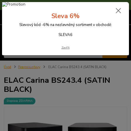
Sleva 6% na nezlevněné zboží s kódem SLEVA6
Sleva 6%
0
ks
za
0,00 Kč
Slevový kód -6% na nezlevněný sortiment v obchodě:
Menu
SLEVA6
Zavřít
Hledat
Úvod
Reprosoustavy
ELAC Carina BS243.4 (SATIN BLACK)
ELAC Carina BS243.4 (SATIN
BLACK)
Doprava ZDARMA