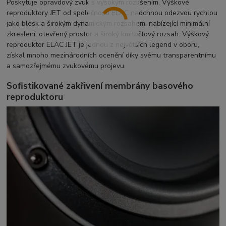
Poskytuje opravdový zvuk s vysokým rozlišením. Výškové
reproduktory JET od společnosti ELAC nadchnou odezvou rychlou
jako blesk a širokým dynamickým rozsahem, nabízející minimální
zkreslení, otevřený prostor a široký kmitočtový rozsah. Výškový
reproduktor ELAC JET je jednou z největších legend v oboru,
získal mnoho mezinárodních ocenění díky svému transparentnímu
a samozřejmému zvukovému projevu.
Sofistikované zakřivení membrány basového
reproduktoru