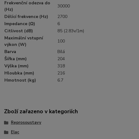
Frekvenční odezva do
30000
(Hz)
Dělící frekvence (Hz)
2700
Impedance (Ω)
6
Citlivost (dB)
85 (2.83v/1m)
Maximální vstupní
100
výkon (W)
Barva
Bílá
Šířka (mm)
204
Výška (mm)
318
Hloubka (mm)
216
Hmotnost (kg)
6.7
Zboží zařazeno v kategoriích
Reprosoustavy
Elac