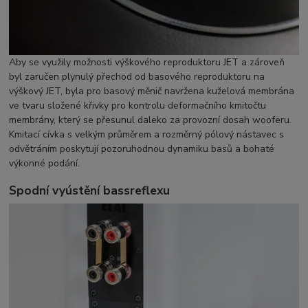
Aby se využily možnosti výškového reproduktoru JET a zároveň
byl zaručen plynulý přechod od basového reproduktoru na
výškový JET, byla pro basový měnič navržena kuželová membrána
ve tvaru složené křivky pro kontrolu deformačního kmitočtu
membrány, který se přesunul daleko za provozní dosah wooferu.
Kmitací cívka s velkým průměrem a rozměrný pólový nástavec s
odvětráním poskytují pozoruhodnou dynamiku basů a bohaté
výkonné podání.
Spodní vyústění bassreflexu