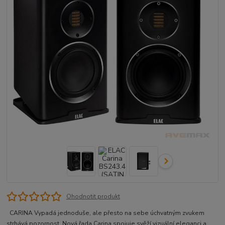
Ohodnotit produkt
CARINA Vypadá jednoduše, ale přesto na sebe úchvatným zvukem
strhává pozornost. Nová řada Carina spojuje svěží vizuální eleganci a