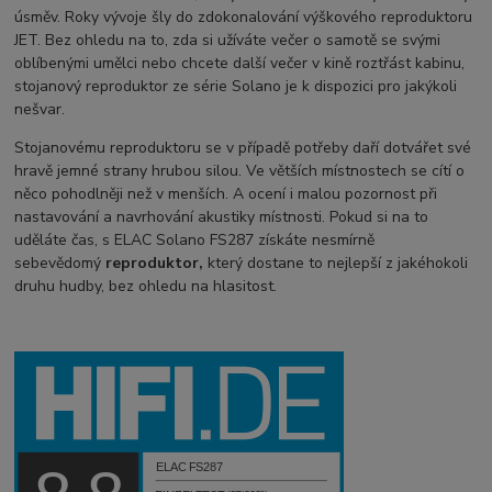
úsměv. Roky vývoje šly do zdokonalování výškového reproduktoru
JET. Bez ohledu na to, zda si užíváte večer o samotě se svými
oblíbenými umělci nebo chcete další večer v kině roztřást kabinu,
stojanový reproduktor ze série Solano je k dispozici pro jakýkoli
nešvar.
Stojanovému reproduktoru se v případě potřeby daří dotvářet své
hravě jemné strany hrubou silou. Ve větších místnostech se cítí o
něco pohodlněji než v menších. A ocení i malou pozornost při
nastavování a navrhování akustiky místnosti. Pokud si na to
uděláte čas, s ELAC Solano FS287 získáte nesmírně
sebevědomý
reproduktor,
který dostane to nejlepší z jakéhokoli
druhu hudby, bez ohledu na hlasitost.