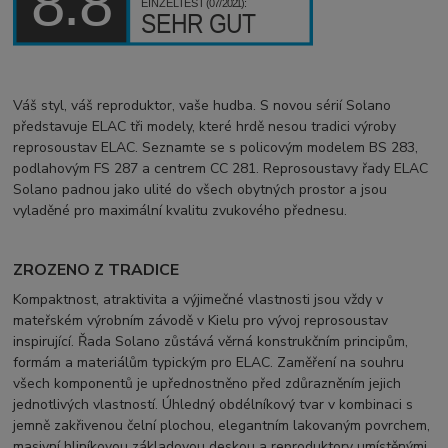
Váš styl, váš reproduktor, vaše hudba. S novou sérií Solano
představuje ELAC tři modely, které hrdě nesou tradici výroby
reprosoustav ELAC. Seznamte se s policovým modelem BS 283,
podlahovým FS 287 a centrem CC 281. Reprosoustavy řady ELAC
Solano padnou jako ulité do všech obytných prostor a jsou
vyladěné pro maximální kvalitu zvukového přednesu.
ZROZENO Z TRADICE
Kompaktnost, atraktivita a výjimečné vlastnosti jsou vždy v
mateřském výrobním závodě v Kielu pro vývoj reprosoustav
inspirující. Řada Solano zůstává věrná konstrukčním principům,
formám a materiálům typickým pro ELAC. Zaměření na souhru
všech komponentů je upřednostněno před zdůrazněním jejich
jednotlivých vlastností. Úhledný obdélníkový tvar v kombinaci s
jemně zakřivenou čelní plochou, elegantním lakovaným povrchem,
masivní hliníkovou základovou deskou a reproduktory umístěnými