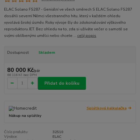
ELAC Solano FS287 - Geniální ve všech směrech S ELAC Solano FS287
dosáhli severní Němci všestranného hitu, který v každém ohledu
vyvolává široký úsměv. Roky vývoje šly do zdokonalování výškového
reproduktoru JET. Bez ohledu na to, zda si užíváte večer o samotě se
svými oblíbenými umělci nebo chcete ...
celý popis
Dostupnost
Skladem
80 000 Kč
/
pár
66 116 Kč
bez DPH
Přidat do košíku
Splátková kalkulačka
Nákup na splátky
Číslo produktu:
32510
Výrobce:
ELAC