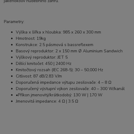
jakéhokoliv hudebního žánru.
Parametry:
Výška x šířka x hloubka: 985 x 260 x 300 mm
Hmotnost: 19kg
Konstrukce: 2.5 pásmová s bassreflexem
Basový reproduktor: 2 x 150 mm Ø Aluminium Sandwich
Výškový reproduktor: JET 5
Dělící kmitočet: 450 | 2400 Hz
Kmitočtový rozsah (IEC 268-5): 30 – 50,000 Hz
Citlivost: 87 dB/2.83 V/m
Doporučená impedance výtupu zesilovače: 4 – 8 Ω
Doporučený výstupní výkon zesilovače: 40 – 300 W/kanál
•Příkon jmenovitý/krátkodobý: 130 W | 170 W
Jmenovitá impedance: 4 Ω | 3.5 Ω