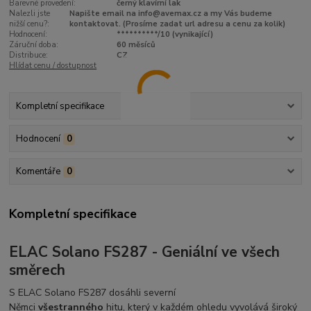
Barevné provedení:
černý klavírní lak
Nalezli jste
Napište email na info@avemax.cz a my Vás budeme
nižší cenu?:
kontaktovat. (Prosíme zadat url adresu a cenu za kolik)
Hodnocení:
**********/10 (vynikající)
Záruční doba:
60 měsíců
Distribuce:
CZ
Hlídat cenu / dostupnost
Kompletní specifikace
Hodnocení
0
Komentáře
0
Kompletní specifikace
ELAC Solano FS287 - Geniální ve všech
směrech
S ELAC Solano FS287 dosáhli severní
Němci
všestranného
hitu, který v každém ohledu vyvolává široký