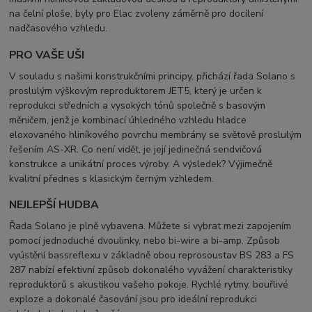
na čelní ploše, byly pro Elac zvoleny záměrně pro docílení
nadčasového vzhledu.
PRO VAŠE UŠI
V souladu s našimi konstrukčními principy, přichází řada Solano s
proslulým výškovým reproduktorem JET5, který je určen k
reprodukci středních a vysokých tónů společně s basovým
měničem, jenž je kombinací úhledného vzhledu hladce
eloxovaného hliníkového povrchu membrány se světově proslulým
řešením AS-XR. Co není vidět, je její jedinečná sendvičová
konstrukce a unikátní proces výroby. A výsledek? Výjimečně
kvalitní přednes s klasickým černým vzhledem.
NEJLEPŠÍ HUDBA
Řada Solano je plně vybavena. Můžete si vybrat mezi zapojením
pomocí jednoduché dvoulinky, nebo bi-wire a bi-amp. Způsob
vyústění bassreflexu v základně obou reprosoustav BS 283 a FS
287 nabízí efektivní způsob dokonalého vyvážení charakteristiky
reproduktorů s akustikou vašeho pokoje. Rychlé rytmy, bouřlivé
exploze a dokonalé časování jsou pro ideální reprodukci