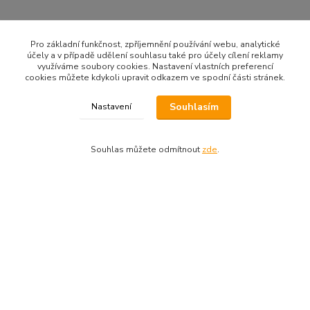
Pro základní funkčnost, zpříjemnění používání webu, analytické
účely a v případě udělení souhlasu také pro účely cílení reklamy
využíváme soubory cookies. Nastavení vlastních preferencí
cookies můžete kdykoli upravit odkazem ve spodní části stránek.
Souhlasím
Nastavení
Zboží zařazeno v kategoriích
Elac
Souhlas můžete odmítnout
zde
.
Založeno 2006