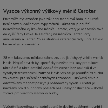
Vysoce výkonný výškový měnič Cerotar
Emit může být označen jako základní modelová řada, ale určitě
není osazen výběhovými typy měničů. Důkazem je použití
neuvěřitelného výškového měniče Cerotar, který je osazován také
do vyšší řady Evoke. Je založený na měničích Esotar Forty
anniversary a Esotar Pro ze studiové referenční řady Core. Dokud
ho neuslyšíte, neuvěříte.
28 mm lakovanou měkkou kalotu zezadu jistí chytrý vnitřní vrchlík
Hexis. Hrajicí povrch byl specificky navržen tak, aby produkoval
ultra čisté a ultra detailní vysoké frekvence bez poklesů (i ve
vysokých frekvencích), zatímco Hexis vyhlazuje proudění vzduchu
za kalotou pro snížení nechtěných rezonancí. Hliníková cívka a
odvětrávaný magnet poskytují požadovaný výkon. Cerotar je
navržený pro dlouhodobý poslech bez únavy posluchače – skvělá
zpráva pro všechny milovníky hudby.
Vyústění basreflexu na zadní straně je dvojitě zaoblené – uvnitř i