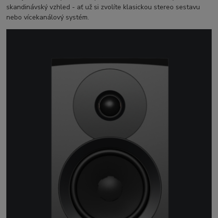
skandinávský vzhled - ať už si zvolíte klasickou stereo sestavu
nebo vícekanálový systém.