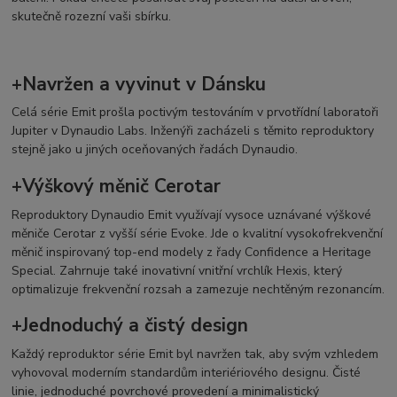
skutečně rozezní vaši sbírku.
+Navržen a vyvinut v Dánsku
Celá série Emit prošla poctivým testováním v prvotřídní laboratoři
Jupiter v Dynaudio Labs. Inženýři zacházeli s těmito reproduktory
stejně jako u jiných oceňovaných řadách Dynaudio.
+Výškový měnič Cerotar
Reproduktory Dynaudio Emit využívají vysoce uznávané výškové
měniče Cerotar z vyšší série Evoke. Jde o kvalitní vysokofrekvenční
měnič inspirovaný top-end modely z řady Confidence a Heritage
Special. Zahrnuje také inovativní vnitřní vrchlík Hexis, který
optimalizuje frekvenční rozsah a zamezuje nechtěným rezonancím.
+Jednoduchý a čistý design
Každý reproduktor série Emit byl navržen tak, aby svým vzhledem
vyhovoval moderním standardům interiériového designu. Čisté
linie, jednoduché povrchové provedení a minimalistický