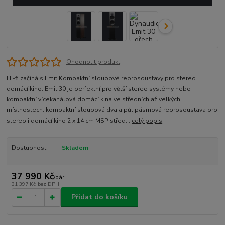
Ohodnotit produkt
Hi-fi začíná s Emit Kompaktní sloupové reprosoustavy pro stereo i
domácí kino. Emit 30 je perfektní pro větší stereo systémy nebo
kompaktní vícekanálová domácí kina ve středních až velkých
místnostech. kompaktní sloupová dva a půl pásmová reprosoustava pro
stereo i domácí kino 2 x 14 cm MSP střed...
celý popis
Dostupnost
Skladem
37 990 Kč
/
pár
31 397 Kč
bez DPH
Přidat do košíku