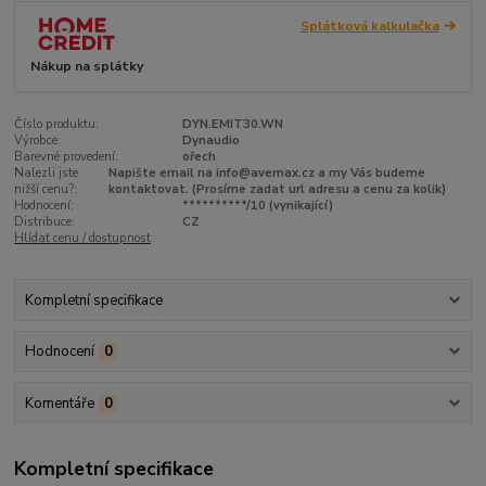
Splátková kalkulačka
Nákup na splátky
Číslo produktu:
DYN.EMIT30.WN
Výrobce:
Dynaudio
Barevné provedení:
ořech
Nalezli jste
Napište email na info@avemax.cz a my Vás budeme
nižší cenu?:
kontaktovat. (Prosíme zadat url adresu a cenu za kolik)
Hodnocení:
**********/10 (vynikající)
Distribuce:
CZ
Hlídat cenu / dostupnost
Kompletní specifikace
Hodnocení
0
Komentáře
0
Kompletní specifikace