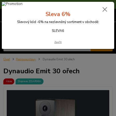
Sleva 6% na nezlevněné zboží s kódem SLEVA6
Sleva 6%
0
ks
za
0,00 Kč
Slevový kód -6% na nezlevněný sortiment v obchodě:
Menu
SLEVA6
Zavřít
Hledat
Úvod
Reprosoustavy
Dynaudio Emit 30 ořech
Dynaudio Emit 30 ořech
Akce
Doprava ZDARMA