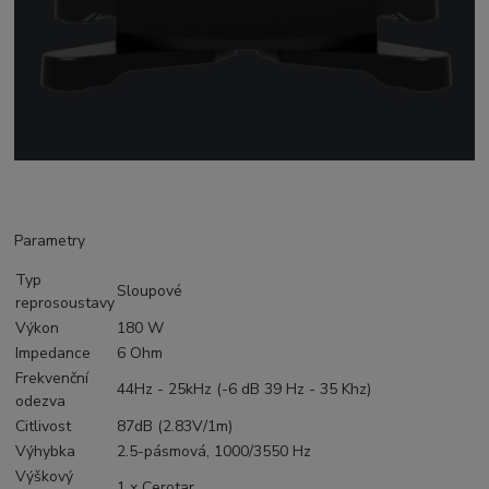
Parametry
Typ
Sloupové
reprosoustavy
Výkon
180 W
Impedance
6 Ohm
Frekvenční
44Hz - 25kHz (-6 dB 39 Hz - 35 Khz)
odezva
Citlivost
87dB (2.83V/1m)
Výhybka
2.5-pásmová, 1000/3550 Hz
Výškový
1 x Cerotar