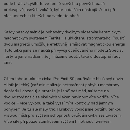
bude hrát. Uslyšíte to ve formě silných a pevných basů,
překvapivě jasných vokálů, kytar a dalších nástrojů. A to i při
hlasitostech, u kterých pozvednete obočí.
Každý basový měnič je poháněný dvojitým složeným keramickým
magnetickým systémem Ferrite+ z uhličitanu strontnatého. Použití
dvou magnetů umožňuje efektivněji směrovat magnetickou energii.
Tuto lekci jsme se naučili při vývoji oceňovaného modelu Special
Forty, a jsme nadšeni, že ji můžeme použít také u dostupné řady
Emit.
Cílem tohoto toku je cívka. Pro Emit 30 používáme hliníkový návin.
Hliník je lehký (což minimalizuje setrvačnost pohybu membrány
dopředu i dozadu) a protože je lehčí než měď, můžeme na
dvouvrstvý nosič ze skelných vláken navinout více vodiče. Více
vodiče = více výkonu a také vyšší míra kontroly nad jemným
pohybem. Je tu ale malý trik. Hliníkový vodič jsme potáhli tenkou
vrstvou mědi pro zvýšení schopnosti ovládání cívky zesilovačem.
Více síly při pouze zlomkovém zvýšení hmotnosti: win-win.