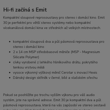
Hi-fi začíná s Emit
Kompaktní sloupové reprosoustavy pro stereo i domácí kino. Emit
30 je perfektní pro větší stereo systémy nebo kompaktní
vícekanálová domácí kina ve středních až velkých místnostech.
kompaktní sloupová dva a půl pásmová reprosoustava pro
stereo i domácí kino
2 x 14 cm MSP středobasové měniče (MSP - Magnesium
Silicate Polymer)
cívky vyrobené z lehkého hliníkového drátu, pokrytého
tenkou vrstvou mědi
vysoce výkonný výškový měnič Cerotar s inovací Hexis
Dánský design skříněk v černé, bílé a vlašském ořechu
Pokud se poohlížíte po trochu vyšším výkonu pro váš audio
systém, jste na správné adrese. Emit 30 je kompaktní dva a půl
pásmová reprosoustava, která na vás zapůsobí ve stereo sestavě