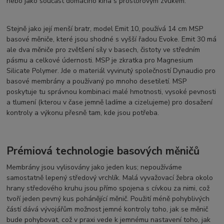
nebo jako součást domácího kina s prostorovým zvukem.
Stejně jako její menší bratr, model Emit 10, používá 14 cm MSP
basové měniče, které jsou shodné s vyšší řadou Evoke. Emit 30 má
ale dva měniče pro zvětšení síly v basech, čistoty ve středním
pásmu a celkové údernosti. MSP je zkratka pro Magnesium
Silicate Polymer. Jde o materiál vyvinutý společností Dynaudio pro
basové membrány a používaný po mnoho desetiletí. MSP
poskytuje tu správnou kombinaci malé hmotnosti, vysoké pevnosti
a tlumení (kterou v čase jemně ladíme a cizelujeme) pro dosažení
kontroly a výkonu přesně tam, kde jsou potřeba.
Prémiová technologie basových měničů
Membrány jsou vylisovány jako jeden kus; nepoužíváme
samostatně lepený středový vrchlík. Malá vyvažovací žebra okolo
hrany středového kruhu jsou přímo spojena s cívkou za nimi, což
tvoří jeden pevný kus pohánějící měnič. Použití méně pohyblivých
částí dává vývojářům možnost jemné kontroly toho, jak se měnič
bude pohybovat, což v praxi vede k jemnému nastavení toho, jak