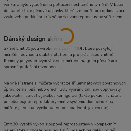
venku, a bylo vyladěné na potlačení nechtěného „vrnění“. V balení
dostanete také pěnové ucpávky, které lze použít pro optimalizaci
zvukového podání pro různé pozicování reprosoustav vůči zdem.
Dánský design skříní
Skříně Emit 30 jsou vyrobeny z 18 mm MDF, které poskytují
měničům pevnou a stabilní platformu pro práci. Jsou vnitřně
tlumeny polyesterovým vláknem, měřeno na gram přesně pro
správné potlačení rezonance.
Na vnější straně si můžete vybrat ze tří laminátových povrchových
úprav: černá, bílá nebo ořech. Byly vybrány tak, aby doplňovaly
jakoukoli místnost v jakékoli konfiguraci (takže pokud mícháte a
přizpůsobujete reproduktory Emit v systému domácího kina,
můžete je nechat vyniknout nebo zapadnout, jak chcete).
Emit 30: vysoký výkon sloupové reprosoustavy v kompaktním
balení. Pokud chcete posunout svůj poslech na další úroveň,