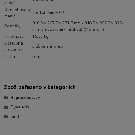
menič
Stredobasový
2 x 140 mm MSP
menič
946,5 x 267,5 x 271,5 mm / 946,5 x 267,5 x 335,4
Rozměry
mm (s nožičkami / mřížkou) (V x Š x H)
Hmotnost
15,53 kg
Dostupná
bílá, černá, ořech
provedení
Farba
černá
Zboží zařazeno v kategoriích
Reprosoustavy
Dynaudio
Emit