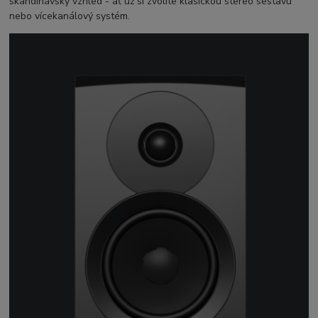
skandinávský vzhled - ať už si zvolíte klasickou stereo sestavu
nebo vícekanálový systém.