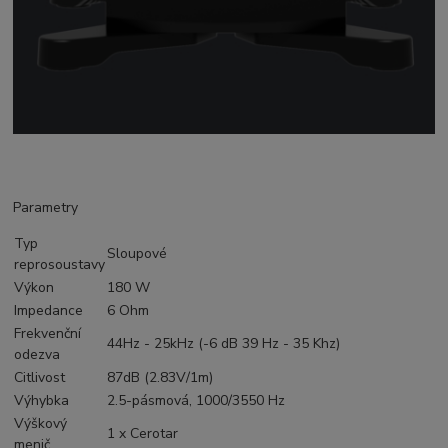
Parametry
Typ
Sloupové
reprosoustavy
Výkon
180 W
Impedance
6 Ohm
Frekvenční
44Hz - 25kHz (-6 dB 39 Hz - 35 Khz)
odezva
Citlivost
87dB (2.83V/1m)
Výhybka
2.5-pásmová, 1000/3550 Hz
Výškový
1 x Cerotar
menič