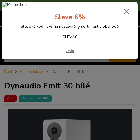
Sleva 6% na nezlevněné zboží s kódem SLEVA6
Sleva 6%
0
ks
za
0,00 Kč
Slevový kód -6% na nezlevněný sortiment v obchodě:
Menu
SLEVA6
Zavřít
Hledat
Úvod
Reprosoustavy
Dynaudio Emit 30 bílé
Dynaudio Emit 30 bílé
Akce
Doprava ZDARMA