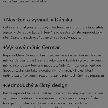
skutečně rozezní vaši sbírku.
+Navržen a vyvinut v Dánsku
Celá série Emit prošla poctivým testováním v prvotřídní laboratoři
Jupiter v Dynaudio Labs. Inženýři zacházeli s těmito reproduktory
stejně jako u jiných oceňovaných řadách Dynaudio.
+Výškový měnič Cerotar
Reproduktory Dynaudio Emit využívají vysoce uznávané výškové
měniče Cerotar z vyšší série Evoke. Jde o kvalitní vysokofrekvenční
měnič inspirovaný top-end modely z řady Confidence a Heritage
Special. Zahrnuje také inovativní vnitřní vrchlík Hexis, který
optimalizuje frekvenční rozsah a zamezuje nechtěným rezonancím.
+Jednoduchý a čistý design
Každý reproduktor série Emit byl navržen tak, aby svým vzhledem
vyhovoval moderním standardům interiériového designu. Čisté
linie, jednoduché povrchové provedení a minimalistický