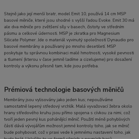
Stejně jako její menší bratr, model Emit 10, používá 14 cm MSP
basové měniče, které jsou shodné s vyšší řadou Evoke. Emit 30 má
ale dva měniče pro zvětšení síly v basech, čistoty ve středním
pásmu a celkové údernosti. MSP je zkratka pro Magnesium
Silicate Polymer. Jde o materiál vyvinutý společností Dynaudio pro
basové membrány a používaný po mnoho desetiletí. MSP
poskytuje tu správnou kombinaci malé hmotnosti, vysoké pevnosti
a tlumení (kterou v čase jemně ladíme a cizelujeme) pro dosažení
kontroly a výkonu přesně tam, kde jsou potřeba.
Prémiová technologie basových měničů
Membrány jsou vylisovány jako jeden kus; nepoužíváme
samostatně lepený středový vrchlík. Malá vyvažovací žebra okolo
hrany středového kruhu jsou přímo spojena s cívkou za nimi, což
tvoří jeden pevný kus pohánějící měnič. Použití méně pohyblivých
částí dává vývojářům možnost jemné kontroly toho, jak se měnič
bude pohybovat, což v praxi vede k jemnému nastavení toho, jak
bude hrát. Uslyšíte to ve formě silných a pevných basů,