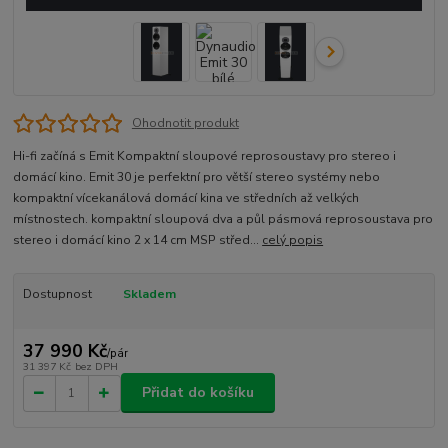
Ohodnotit produkt
Hi-fi začíná s Emit Kompaktní sloupové reprosoustavy pro stereo i
domácí kino. Emit 30 je perfektní pro větší stereo systémy nebo
kompaktní vícekanálová domácí kina ve středních až velkých
místnostech. kompaktní sloupová dva a půl pásmová reprosoustava pro
stereo i domácí kino 2 x 14 cm MSP střed...
celý popis
Dostupnost
Skladem
37 990 Kč
/
pár
31 397 Kč
bez DPH
Přidat do košíku