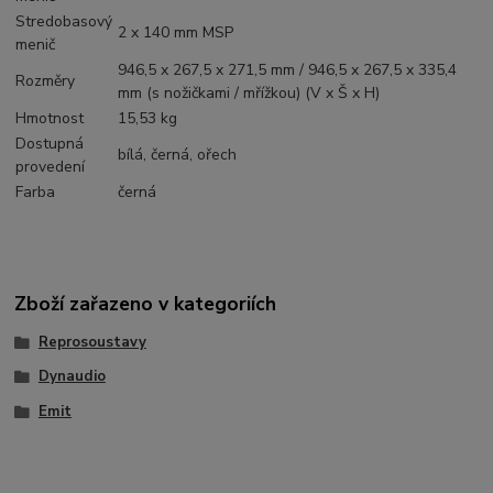
Stredobasový
2 x 140 mm MSP
menič
946,5 x 267,5 x 271,5 mm / 946,5 x 267,5 x 335,4
Rozměry
mm (s nožičkami / mřížkou) (V x Š x H)
Hmotnost
15,53 kg
Dostupná
bílá, černá, ořech
provedení
Farba
černá
Zboží zařazeno v kategoriích
Reprosoustavy
Dynaudio
Emit