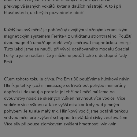
překvapivě jasných vokálů, kytar a dalších nástrojů. A to i při
hlasitostech, u kterých pozvednete obočí.
Každý basový měnič je poháněný dvojitým složeným keramickým
magnetickým systémem Ferrite+ z uhličitanu strontnatého. Použití
dvou magnetů umožňuje efektivněji směrovat magnetickou energii.
Tuto lekci jsme se naučili při vývoji oceňovaného modelu Special
Forty, a jsme nadšeni, že ji můžeme použít také u dostupné řady
Emit.
Cílem tohoto toku je cívka. Pro Emit 30 používáme hliníkový návin.
Hliník je lehký (což minimalizuje setrvačnost pohybu membrány
dopředu i dozadu) a protože je lehčí než měď, můžeme na
dvouvrstvý nosič ze skelných vláken navinout více vodiče. Více
vodiče = více výkonu a také vyšší míra kontroly nad jemným
pohybem. Je tu ale malý trik. Hliníkový vodič jsme potáhli tenkou
vrstvou mědi pro zvýšení schopnosti ovládání cívky zesilovačem.
Více síly při pouze zlomkovém zvýšení hmotnosti: win-win.