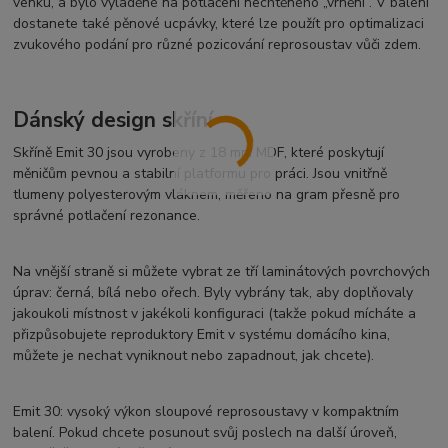
venku, a bylo vyladěné na potlačení nechtěného „vrnění“. V balení
dostanete také pěnové ucpávky, které lze použít pro optimalizaci
zvukového podání pro různé pozicování reprosoustav vůči zdem.
Dánský design skříní
Skříně Emit 30 jsou vyrobeny z 18 mm MDF, které poskytují
měničům pevnou a stabilní platformu pro práci. Jsou vnitřně
tlumeny polyesterovým vláknem, měřeno na gram přesně pro
správné potlačení rezonance.
Na vnější straně si můžete vybrat ze tří laminátových povrchových
úprav: černá, bílá nebo ořech. Byly vybrány tak, aby doplňovaly
jakoukoli místnost v jakékoli konfiguraci (takže pokud mícháte a
přizpůsobujete reproduktory Emit v systému domácího kina,
můžete je nechat vyniknout nebo zapadnout, jak chcete).
Emit 30: vysoký výkon sloupové reprosoustavy v kompaktním
balení. Pokud chcete posunout svůj poslech na další úroveň,