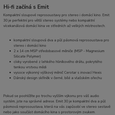
Hi-fi začíná s Emit
Kompaktní sloupové reprosoustavy pro stereo i domácí kino. Emit
30 je perfektní pro větší stereo systémy nebo kompaktní
vícekanálová domácí kina ve středních až velkých místnostech.
kompaktní sloupová dva a půl pásmová reprosoustava pro
stereo i domácí kino
2 x 14 cm MSP středobasové měniče (MSP - Magnesium
Silicate Polymer)
cívky vyrobené z lehkého hliníkového drátu, pokrytého
tenkou vrstvou mědi
vysoce výkonný výškový měnič Cerotar s inovací Hexis
Dánský design skříněk v černé, bílé a vlašském ořechu
Pokud se poohlížíte po trochu vyšším výkonu pro váš audio
systém, jste na správné adrese. Emit 30 je kompaktní dva a půl
pásmová reprosoustava, která na vás zapůsobí ve stereo sestavě
nebo jako součást domácího kina s prostorovým zvukem.