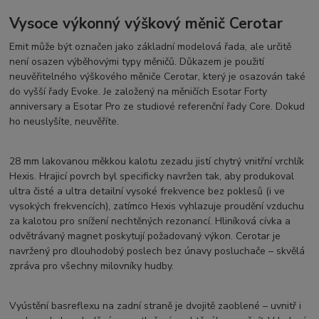
Vysoce výkonný výškový měnič Cerotar
Emit může být označen jako základní modelová řada, ale určitě
není osazen výběhovými typy měničů. Důkazem je použití
neuvěřitelného výškového měniče Cerotar, který je osazován také
do vyšší řady Evoke. Je založený na měničích Esotar Forty
anniversary a Esotar Pro ze studiové referenční řady Core. Dokud
ho neuslyšíte, neuvěříte.
28 mm lakovanou měkkou kalotu zezadu jistí chytrý vnitřní vrchlík
Hexis. Hrajicí povrch byl specificky navržen tak, aby produkoval
ultra čisté a ultra detailní vysoké frekvence bez poklesů (i ve
vysokých frekvencích), zatímco Hexis vyhlazuje proudění vzduchu
za kalotou pro snížení nechtěných rezonancí. Hliníková cívka a
odvětrávaný magnet poskytují požadovaný výkon. Cerotar je
navržený pro dlouhodobý poslech bez únavy posluchače – skvělá
zpráva pro všechny milovníky hudby.
Vyústění basreflexu na zadní straně je dvojitě zaoblené – uvnitř i