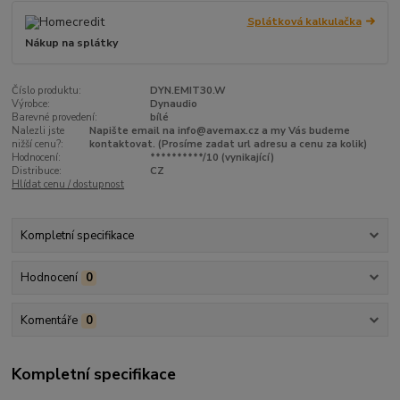
Splátková kalkulačka
Nákup na splátky
Číslo produktu:
DYN.EMIT30.W
Výrobce:
Dynaudio
Barevné provedení:
bílé
Nalezli jste
Napište email na info@avemax.cz a my Vás budeme
nižší cenu?:
kontaktovat. (Prosíme zadat url adresu a cenu za kolik)
Hodnocení:
**********/10 (vynikající)
Distribuce:
CZ
Hlídat cenu / dostupnost
Kompletní specifikace
Hodnocení
0
Komentáře
0
Kompletní specifikace