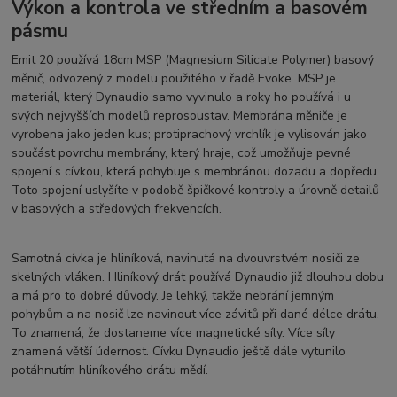
Výkon a kontrola ve středním a basovém
pásmu
Emit 20 používá 18cm MSP (Magnesium Silicate Polymer) basový
měnič, odvozený z modelu použitého v řadě Evoke. MSP je
materiál, který Dynaudio samo vyvinulo a roky ho používá i u
svých nejvyšších modelů reprosoustav. Membrána měniče je
vyrobena jako jeden kus; protiprachový vrchlík je vylisován jako
součást povrchu membrány, který hraje, což umožňuje pevné
spojení s cívkou, která pohybuje s membránou dozadu a dopředu.
Toto spojení uslyšíte v podobě špičkové kontroly a úrovně detailů
v basových a středových frekvencích.
Samotná cívka je hliníková, navinutá na dvouvrstvém nosiči ze
skelných vláken. Hliníkový drát používá Dynaudio již dlouhou dobu
a má pro to dobré důvody. Je lehký, takže nebrání jemným
pohybům a na nosič lze navinout více závitů při dané délce drátu.
To znamená, že dostaneme více magnetické síly. Více síly
znamená větší údernost. Cívku Dynaudio ještě dále vytunilo
potáhnutím hliníkového drátu mědí.