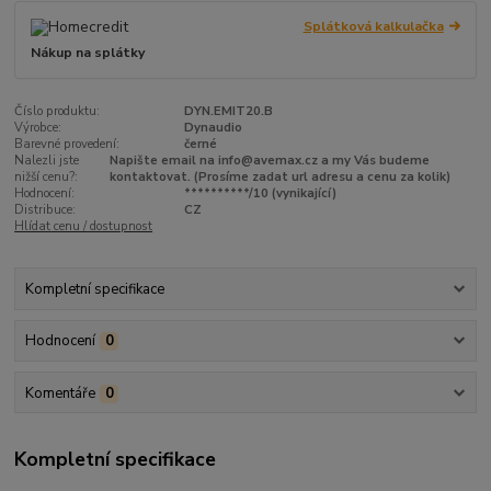
Splátková kalkulačka
Nákup na splátky
Číslo produktu:
DYN.EMIT20.B
Výrobce:
Dynaudio
Barevné provedení:
černé
Nalezli jste
Napište email na info@avemax.cz a my Vás budeme
nižší cenu?:
kontaktovat. (Prosíme zadat url adresu a cenu za kolik)
Hodnocení:
**********/10 (vynikající)
Distribuce:
CZ
Hlídat cenu / dostupnost
Kompletní specifikace
Hodnocení
0
Komentáře
0
Kompletní specifikace