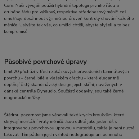
Core. Naši vývojáři použili hybridní topologii prvního řádu a
druhého řádu pro výškový, respektive středobasový měnič, což
umožňuje dosáhnout výjimečnou úroveň kontroly chování každého
měniče. Uslyšíte tak vše, co umělci chtěli, abyste slyšeli a to bez
kompromisů.
Působivé povrchové úpravy
Emit 20 přichází v třech zakázkových provedeních laminátových
povrchů – černé, bílé a vlašském ořechu – které elegantně
doplňují čistý skandinávský design jejich skříní, navržených v
dánské centrále Dynaudio. Součástí dodávky jsou také černé
magnetické mřížky.
Štědrou pozornost jsme věnovali také krycím kroužkům, které
skrývají montážní vruty měničů. Jsou odlité jako jeden díl s
integrovanou povrchovou úpravou v materiálu, takže je není nutné
lakovat. Tím pádem jejich vzhled nedegraduje ani po mnoha