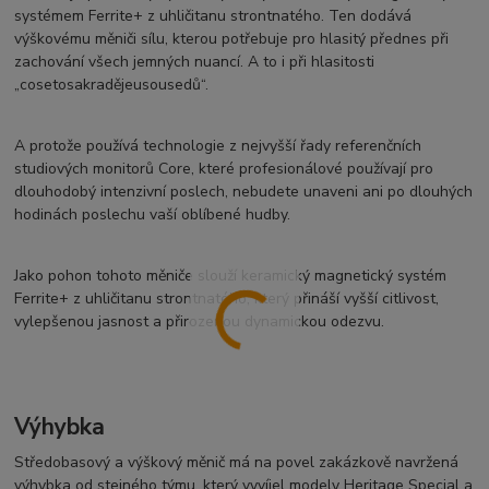
systémem Ferrite+ z uhličitanu strontnatého. Ten dodává
výškovému měniči sílu, kterou potřebuje pro hlasitý přednes při
zachování všech jemných nuancí. A to i při hlasitosti
„cosetosakradějeusousedů“.
A protože používá technologie z nejvyšší řady referenčních
studiových monitorů Core, které profesionálové používají pro
dlouhodobý intenzivní poslech, nebudete unaveni ani po dlouhých
hodinách poslechu vaší oblíbené hudby.
Jako pohon tohoto měniče slouží keramický magnetický systém
Ferrite+ z uhličitanu strontnatého, který přináší vyšší citlivost,
vylepšenou jasnost a přirozenou dynamickou odezvu.
Výhybka
Středobasový a výškový měnič má na povel zakázkově navržená
výhybka od stejného týmu, který vyvíjel modely Heritage Special a