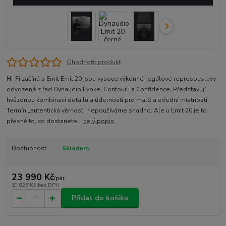
Ohodnotit produkt
Hi-Fi začíná s Emit Emit 20 jsou vysoce výkonné regálové reprosoustavy
odvozené z řad Dynaudio Evoke, Contour i a Confidence. Představují
hvězdnou kombinaci detailu a údernosti pro malé a střední místnosti.
Termín „autentická věrnost“ nepoužíváme snadno. Ale u Emit 20 je to
přesně to, co dostanete...
celý popis
Dostupnost
Skladem
23 990 Kč
/
pár
19 826 Kč
bez DPH
Přidat do košíku