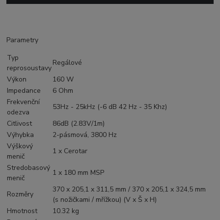
Parametry
Typ
Regálové
reprosoustavy
Výkon
160 W
Impedance
6 Ohm
Frekvenční
53Hz - 25kHz (-6 dB 42 Hz - 35 Khz)
odezva
Citlivost
86dB (2.83V/1m)
Výhybka
2-pásmová, 3800 Hz
Výškový
1 x Cerotar
menič
Stredobasový
1 x 180 mm MSP
menič
370 x 205,1 x 311,5 mm / 370 x 205,1 x 324,5 mm
Rozměry
(s nožičkami / mřížkou) (V x Š x H)
Hmotnost
10.32 kg