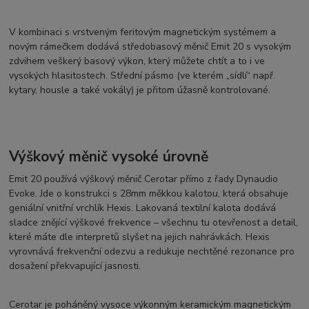
V kombinaci s vrstveným feritovým magnetickým systémem a
novým rámečkem dodává středobasový měnič Emit 20 s vysokým
zdvihem veškerý basový výkon, který můžete chtít a to i ve
vysokých hlasitostech. Střední pásmo (ve kterém „sídlí“ např.
kytary, housle a také vokály) je přitom úžasně kontrolované.
Výškový měnič vysoké úrovně
Emit 20 používá výškový měnič Cerotar přímo z řady Dynaudio
Evoke. Jde o konstrukci s 28mm měkkou kalotou, která obsahuje
geniální vnitřní vrchlík Hexis. Lakovaná textilní kalota dodává
sladce znějící výškové frekvence – všechnu tu otevřenost a detail,
které máte dle interpretů slyšet na jejich nahrávkách. Hexis
vyrovnává frekvenční odezvu a redukuje nechtěné rezonance pro
dosažení překvapující jasnosti.
Cerotar je poháněný vysoce výkonným keramickým magnetickým