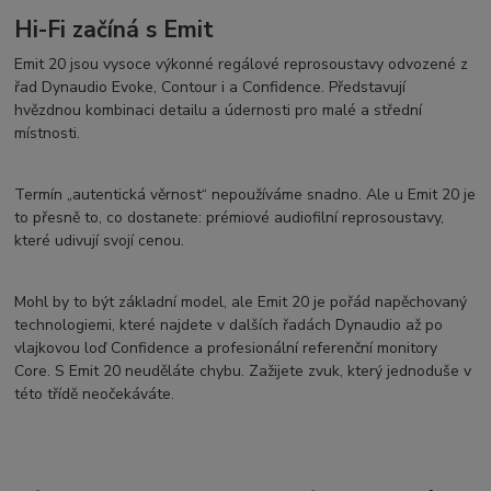
Hi-Fi začíná s Emit
Emit 20 jsou vysoce výkonné regálové reprosoustavy odvozené z
řad Dynaudio Evoke, Contour i a Confidence. Představují
hvězdnou kombinaci detailu a údernosti pro malé a střední
místnosti.
Termín „autentická věrnost“ nepoužíváme snadno. Ale u Emit 20 je
to přesně to, co dostanete: prémiové audiofilní reprosoustavy,
které udivují svojí cenou.
Mohl by to být základní model, ale Emit 20 je pořád napěchovaný
technologiemi, které najdete v dalších řadách Dynaudio až po
vlajkovou loď Confidence a profesionální referenční monitory
Core. S Emit 20 neuděláte chybu. Zažijete zvuk, který jednoduše v
této třídě neočekáváte.