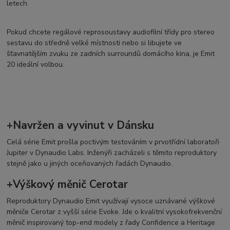
letech.
Pokud chcete regálové reprosoustavy audiofilní třídy pro stereo
sestavu do středně velké místnosti nebo si libujete ve
šťavnatějším zvuku ze zadních surroundů domácího kina, je Emit
20 ideální volbou.
+Navržen a vyvinut v Dánsku
Celá série Emit prošla poctivým testováním v prvotřídní laboratoři
Jupiter v Dynaudio Labs. Inženýři zacházeli s těmito reproduktory
stejně jako u jiných oceňovaných řadách Dynaudio.
+Výškový měnič Cerotar
Reproduktory Dynaudio Emit využívají vysoce uznávané výškové
měniče Cerotar z vyšší série Evoke. Jde o kvalitní vysokofrekvenční
měnič inspirovaný top-end modely z řady Confidence a Heritage