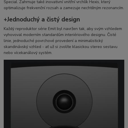
Special. Zahrnuje také inovativní vnitřní vrchlík Hexis, který
optimalizuje frekvenční rozsah a zamezuje nechtěným rezonancím.
+Jednoduchý a čistý design
Každý reproduktor série Emit byl navržen tak, aby svým vzhledem
vyhovoval moderním standardům interiériového designu. Čisté
linie, jednoduché povrchové provedení a minimalistický
skandinávský vzhled - ať už si zvolíte klasickou stereo sestavu
nebo vícekanálový systém.