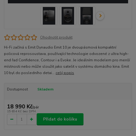
Ohodnotit produkt
Hi-Fi začíná s Emit Dynaudio Emit 10 je dvoupásmová kompaktní
policová reprosoustava, používající technologie odvozené z ultra high-
end řad Confidence, Contour i a Evoke. Je ideálním modelem pro menší
místnosti nebo může sloužit jako satelit v systému domácího kina. Emit
10 byl do posledního detai...
celý popis
Dostupnost
Skladem
18 990 Kč
/
pár
15 694 Kč
bez DPH
Přidat do košíku