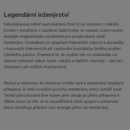
Legendární inženýrství
Středobasový měnič reproduktorů Emit 10 je odvozen z měničů
Esotec+ použitých v úspěšné řadě Evoke. Je osazen zcela novým
dvojitým magnetickým systémem pro prodloužený zdvih
membrány. Výsledkem je vylepšení frekvenční odezvy a dynamiky
v basových frekvencích při zachování krystalicky čistého podání
středního pásma. Znamená to, že slyšíte vše co očekáváte od
úderné rytmické sekce, kytar, vokálů a dalších nástrojů - vše bez
zkreslení i při vyšších hlasitostech.
Možná si všimnete, že středový vrchlík není k membráně obyčejně
přilepený. Je totiž součástí povrchu membrány, který vytváří zvuk.
Tenká přerušovaná linie kolem jeho okraje je přímo přilepena k
38mm cívce za ním. Je to neuvěřitelně silné spojení s pohonem,
které umožňuje přenést více energie přímo do membrány.