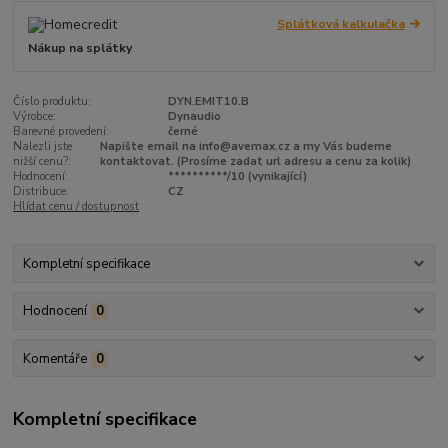
Splátková kalkulačka
Nákup na splátky
Číslo produktu:
DYN.EMIT10.B
Výrobce:
Dynaudio
Barevné provedení:
černé
Nalezli jste
Napište email na info@avemax.cz a my Vás budeme
nižší cenu?:
kontaktovat. (Prosíme zadat url adresu a cenu za kolik)
Hodnocení:
**********/10 (vynikající)
Distribuce:
CZ
Hlídat cenu / dostupnost
Kompletní specifikace
Hodnocení
0
Komentáře
0
Kompletní specifikace