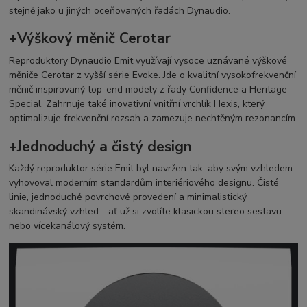
stejně jako u jiných oceňovaných řadách Dynaudio.
+Výškový měnič Cerotar
Reproduktory Dynaudio Emit využívají vysoce uznávané výškové
měniče Cerotar z vyšší série Evoke. Jde o kvalitní vysokofrekvenční
měnič inspirovaný top-end modely z řady Confidence a Heritage
Special. Zahrnuje také inovativní vnitřní vrchlík Hexis, který
optimalizuje frekvenční rozsah a zamezuje nechtěným rezonancím.
+Jednoduchý a čistý design
Každý reproduktor série Emit byl navržen tak, aby svým vzhledem
vyhovoval moderním standardům interiériového designu. Čisté
linie, jednoduché povrchové provedení a minimalistický
skandinávský vzhled - ať už si zvolíte klasickou stereo sestavu
nebo vícekanálový systém.