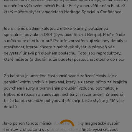
oceněném výškovém měniči Esotar Forty a neuvěřitelném Esotar3,
který můžete slyšet v modelech Heritage Special a Confidence.
Jde o měnič s 28mm kalotou z měkké tkaniny, potaženou
speciálním povlakem DSR (Dynaudio Secret Recipe). Proč měniče
s měkkou textilní kalotou? Protože zprostředkují všechny detaily a
otevřenost, kterou chcete z nahrávek slyšet, a zároveň vás
nevystaví únavě při dlouhém poslechu. Toto jsou reproduktory,
které můžete (a doufáme, že budete) poslouchat dlouho do noci.
Za kalotou je umístěno často zmiňované zařízení Hexis. Jde o
geniální vnitřní vrchlík s jamkami, který je usazen přímo za hrajícím
povrchem kaloty a tvarováním proudění vzduchu optimalizuje
frekvenční rozsah a zamezuje nechtěným rezonancím. Znamená
to, že kalota se může pohybovat přesněji, takže slyšíte ještě více
detailů.
Jako pohon tohoto měniče slouží keramický magnetický systém
Ferrite+ z uhličitanu strontnatého, který přináší vyšší citlivost,