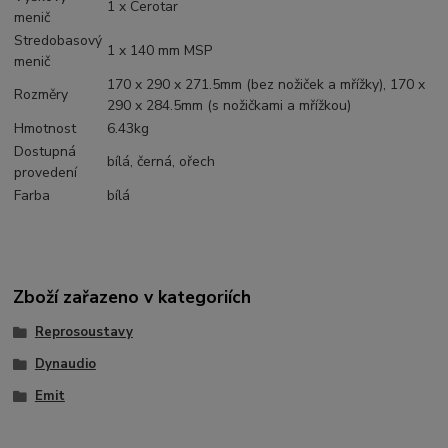
1 x Cerotar
menič
Stredobasový
1 x 140 mm MSP
menič
170 x 290 x 271.5mm (bez nožiček a mřížky), 170 x
Rozměry
290 x 284.5mm (s nožičkami a mřížkou)
Hmotnost
6.43kg
Dostupná
bílá, černá, ořech
provedení
Farba
bílá
Zboží zařazeno v kategoriích
Reprosoustavy
Dynaudio
Emit