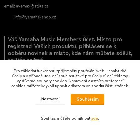
email:
avemax@atlas.cz
info@yamaha-shop.cz
Váš Yamaha Music Members účet. Místo pro
registraci Vašich produktů, přihlášení se k
odběru novinek a místo, kde nám můžete sdělit,
co Vás zajímá.
Pro základní funkčnost, zpříjemnění používání webu, analytické
účely a v případě udělení souhlasu také pro účely cílení reklamy
využíváme soubory cookies. Nastavení vlastních preferencí
cookies můžete kdykoli upravit odkazem ve spodní části stránek.
Souhlasím
Nastavení
Souhlas můžete odmítnout
zde
.