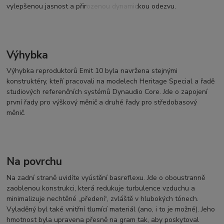
vylepšenou jasnost a přirozenou dynamickou odezvu.
Výhybka
Výhybka reproduktorů Emit 10 byla navržena stejnými
konstruktéry, kteří pracovali na modelech Heritage Special a řadě
studiových referenčních systémů Dynaudio Core. Jde o zapojení
první řady pro výškový měnič a druhé řady pro středobasový
měnič.
Na povrchu
Na zadní straně uvidíte vyústění basreflexu. Jde o oboustranně
zaoblenou konstrukci, která redukuje turbulence vzduchu a
minimalizuje nechtěné „předení“, zvláště v hlubokých tónech.
Vyladěný byl také vnitřní tlumící materiál (ano, i to je možné). Jeho
hmotnost byla upravena přesně na gram tak, aby poskytoval