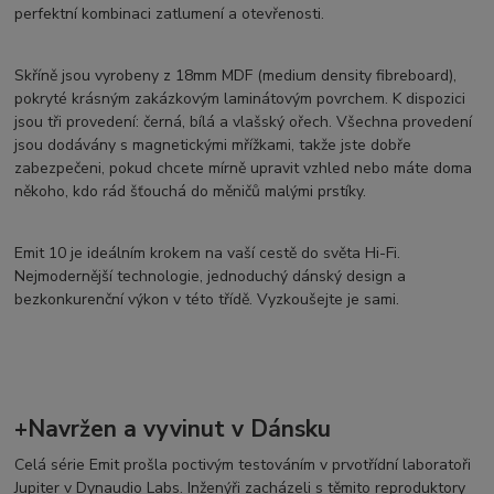
perfektní kombinaci zatlumení a otevřenosti.
Skříně jsou vyrobeny z 18mm MDF (medium density fibreboard),
pokryté krásným zakázkovým laminátovým povrchem. K dispozici
jsou tři provedení: černá, bílá a vlašský ořech. Všechna provedení
jsou dodávány s magnetickými mřížkami, takže jste dobře
zabezpečeni, pokud chcete mírně upravit vzhled nebo máte doma
někoho, kdo rád šťouchá do měničů malými prstíky.
Emit 10 je ideálním krokem na vaší cestě do světa Hi-Fi.
Nejmodernější technologie, jednoduchý dánský design a
bezkonkurenční výkon v této třídě. Vyzkoušejte je sami.
+Navržen a vyvinut v Dánsku
Celá série Emit prošla poctivým testováním v prvotřídní laboratoři
Jupiter v Dynaudio Labs. Inženýři zacházeli s těmito reproduktory