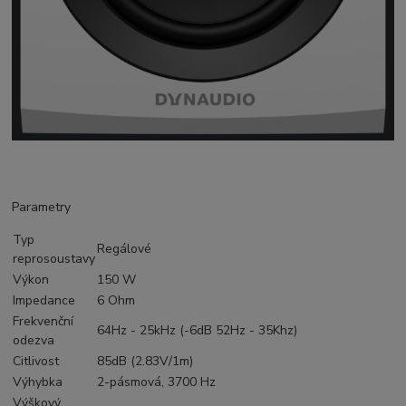
Parametry
Typ
Regálové
reprosoustavy
Výkon
150 W
Impedance
6 Ohm
Frekvenční
64Hz - 25kHz (-6dB 52Hz - 35Khz)
odezva
Citlivost
85dB (2.83V/1m)
Výhybka
2-pásmová, 3700 Hz
Výškový