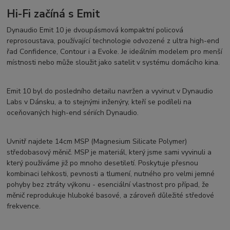
Hi-Fi začíná s Emit
Dynaudio Emit 10 je dvoupásmová kompaktní policová
reprosoustava, používající technologie odvozené z ultra high-end
řad Confidence, Contour i a Evoke. Je ideálním modelem pro menší
místnosti nebo může sloužit jako satelit v systému domácího kina.
Emit 10 byl do posledního detailu navržen a vyvinut v Dynaudio
Labs v Dánsku, a to stejnými inženýry, kteří se podíleli na
oceňovaných high-end sériích Dynaudio.
Uvnitř najdete 14cm MSP (Magnesium Silicate Polymer)
středobasový měnič. MSP je materiál, který jsme sami vyvinuli a
který používáme již po mnoho desetiletí. Poskytuje přesnou
kombinaci lehkosti, pevnosti a tlumení, nutného pro velmi jemné
pohyby bez ztráty výkonu - esenciální vlastnost pro případ, že
měnič reprodukuje hluboké basové, a zároveň důležité středové
frekvence.