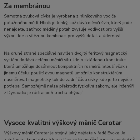
Za membránou
Samotná zvuková cívka je vyrobena z hliníkového vodiče
potaženého mědí. Hliník je lehký, což dává měniči švih, který jinde
nenajdete, zatímco měděný potah zvyšuje vodivost pro vyšší
výkon. Jde o vítěznou kombinaci pro vyšší detail a údernost.
Na druhé straně speciálně navržen dvojitý feritový magnetický
systém dodává celému měniči sílu. Jde o skládanou konstrukci,
která umožňuje dosáhnout kompaktních rozměrů. Slouží však i
jinému účelu: použití dvou magnetů umožnilo konstruktérům
nasměrovat magnetický tok do zadní části cívky, kde je to nejvíce
potřeba. Samozřejmě nelze překročit fyzikální zákony, ale inženýři
z Dynaudia je rádi aspoň trochu ohýbají.
Vysoce kvalitní výškový měnič Cerotar
Výškový měnič Cerotar je stejný, jaký najdete v řadě Evoke. Je
založen na konstrukci, kterou Dynaudio používá v jejich mnohokrát