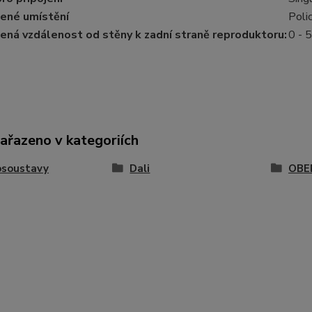
ené umístění
Poli
ná vzdálenost od stěny k zadní straně reproduktoru:
0 - 
zařazeno v kategoriích
osoustavy
Dali
OBE