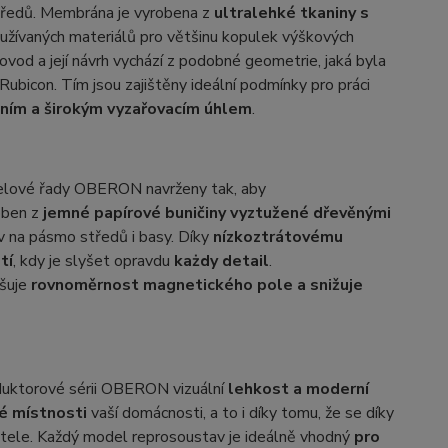
tředů. Membrána je vyrobena z
ultralehké tkaniny s
používaných materiálů pro většinu kopulek výškových
vod a její návrh vychází z podobné geometrie, jaká byla
Rubicon. Tím jsou zajištěny ideální podmínky pro práci
ním a širokým vyzařovacím úhlem
.
delové řady OBERON navrženy tak, aby
oben z
jemné papírové buničiny vyztužené dřevěnými
liv na pásmo středů i basy. Díky
nízkoztrátovému
tí
, kdy je slyšet opravdu
każdy detail
.
pšuje
rovnoměrnost magnetického pole a snižuje
uktorové sérii OBERON vizuální
lehkost a moderní
é místnosti
vaší domácnosti, a to i díky tomu, že se díky
atele. Každý model reprosoustav je ideálně vhodný
pro