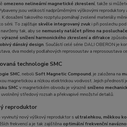
ně
omezeno nelineární magnetické zkreslení
, takže si můžet
Vybaveny jsou velikostí nadprůměrnými výškovými reproduktory
. K dosažení takového rozptylu pomáhají zvolené materiály měnič
o sérii. To zajišťuje
skvěle integrovaný zvuk
i při poslechu po
 navrženy tak, aby se
nemusely natáčet přímo na posluchač
e
výrazné snížení harmonického zkreslení a difrakce
způsobuj
obivý dánský design
. Součástí celé série DALI OBERON je ko
tava, dva modely podlahových reprosoustav a reprosoustava cen
ovaná technologie SMC
ogie SMC
, neboli
Soft Magnetic Compound
, je založena na
ma
kou magnetickou a nízkou elektrickou vodivost. Jejich předností je
isku SMC
v magnetickém obvodu je výrazně
sníženo mechanick
 uvolněný středový rozsah a překvapivé množství detailů.
ý reproduktor
ě vyvinutý nový výškový reproduktor s
ultralehkou, měkkou k
žších frekvencí a je tak zajištěna
optimální frekvenční navázn