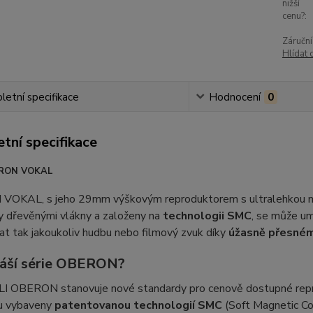
nižší
cenu?:
Záruční
Hlídat 
etní specifikace
Hodnocení
0
tní specifikace
ERON VOKAL
OKAL, s jeho 29mm výškovým reproduktorem s ultralehkou mě
y dřevěnými vlákny a založeny na
technologii SMC
, se může um
t tak jakoukoliv hudbu nebo filmový zvuk díky
úžasně přesném
náší série OBERON?
LI OBERON stanovuje nové standardy pro cenově dostupné repros
ou vybaveny
patentovanou technologií SMC
(Soft Magnetic Co