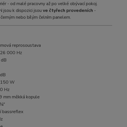
riér - od malé pracovny až po velké obývací pokoj.
jsou k dispozici jsou
ve čtyřech provedeních
-
 černým nebo bílým čelním panelem.
mová reprosoustava
 26 000 Hz
 dB
 dB
- 150 W
0 Hz
9 mm měkká kopule
5¼"
í bassreflex
Hz
le