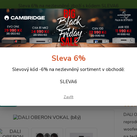
Sleva 6% na nezlevněné zboží s kódem SLEVA6
..
KONTAKTY
O NÁS
POPTÁVKA ZBOŽÍ - KALKULACE
Hledat
Sleva 6%
Slevový kód -6% na nezlevněný sortiment v obchodě:
eprosoustavy
DALI OBERON VOKAL (bílý)
SLEVA6
I OBERON VOKAL (bílý)
Zavřít
 ZDARMA
DALI 
reprod
woofer
na tec