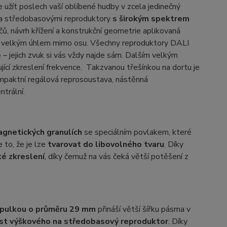
e užít poslech vaší oblíbené hudby v zcela jedinečný
 a středobasovými reproduktory
s širokým spektrem
ů, návrh křížení a konstrukční geometrie aplikovaná
d velkým úhlem mimo osu. Všechny reproduktory DALI
e
– jejich zvuk si vás vždy najde sám. Dalším velkým
ící zkreslení frekvence. Takzvanou třešínkou na dortu je
mpaktní regálová reprosoustava, nástěnná
trální.
gnetických granulích
se speciálním povlakem, které
 to, že je lze
tvarovat do libovolného tvaru
. Díky
é zkreslení
, díky čemuž na vás čeká větší potěšení z
opulkou o průměru 29 mm
přináší větší šířku pásma v
ost výškového na středobasový reproduktor
. Díky