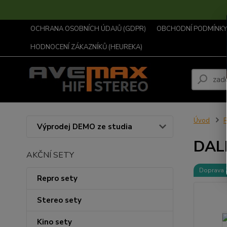
OCHRANA OSOBNÍCH ÚDAJŮ (GDPR)
OBCHODNÍ PODMÍNKY .
HODNOCENÍ ZÁKAZNÍKŮ (HEUREKA)
Úvod
R
Výprodej DEMO ze studia
DAL
AKČNÍ SETY
Doprava
Repro sety
Stereo sety
Kino sety