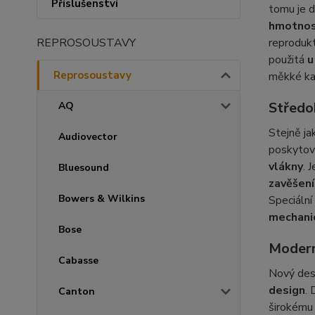
Příslušenství
tomu je 
hmotnos
reprodukt
REPROSOUSTAVY
použitá
u
Reprosoustavy
měkké ka
Středo
AQ
Stejně j
Audiovector
poskyto
vlákny
. 
Bluesound
zavěšen
Bowers & Wilkins
Speciální
mechanic
Bose
Modern
Cabasse
Nový des
design
.
Canton
širokému 