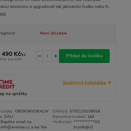
vkou televizoru a upgradovat tak jakoukoliv hudbu nebo fi...
opis
tupnost
Není skladem
 490 Kč
/
ks
Přidat do košíku
69 Kč
bez DPH
Splátková kalkulačka
up na splátky
roduktu:
OBERONVOKALW
EAN kód:
5703120109558
e:
DALI
Barevné provedení:
bílé
Napište email na
Hodnocení:
**********/10
info@avemax.cz a my Vás
(vynikající)