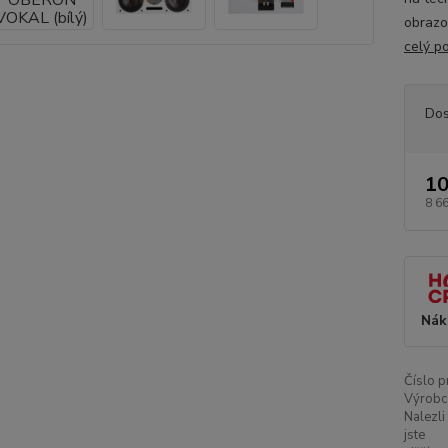
obrazo
celý p
Dos
10
8 6
Nák
Číslo p
Výrobc
Nalezli
jste