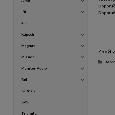
Jamo
Doporuč
JBL
Doporuče
KEF
Klipsch
Magnat
Zboží 
Mission
Repr
Monitor Audio
Rel
SONOS
SVS
Triangle