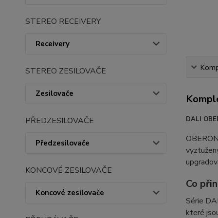
STEREO RECEIVERY
Receivery
Kompl
STEREO ZESILOVAČE
Zesilovače
Komple
DALI OB
PŘEDZESILOVAČE
OBERON V
Předzesilovače
vyztužen
upgradova
KONCOVÉ ZESILOVAČE
Co při
Koncové zesilovače
Série DA
které js