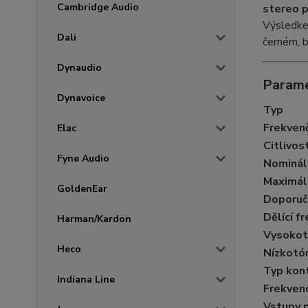
Cambridge Audio
stereo p
Výsledke
Dali
černém, 
Dynaudio
Parame
Dynavoice
Typ
Frekvenč
Elac
Citlivos
Fyne Audio
Nominál
Maximáln
GoldenEar
Doporuč
Dělící f
Harman/Kardon
Vysokot
Heco
Nízkotó
Typ kon
Indiana Line
Frekvenc
Vstupy p