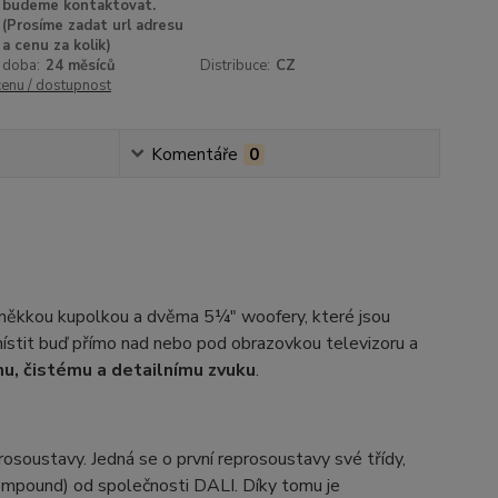
budeme kontaktovat.
(Prosíme zadat url adresu
a cenu za kolik)
 doba:
24 měsíců
Distribuce:
CZ
cenu / dostupnost
Komentáře
0
kkou kupolkou a dvěma 5¼" woofery, které jsou
ístit buď přímo nad nebo pod obrazovkou televizoru a
u, čistému a detailnímu zvuku
.
oustavy. Jedná se o první reprosoustavy své třídy,
mpound) od společnosti DALI. Díky tomu je