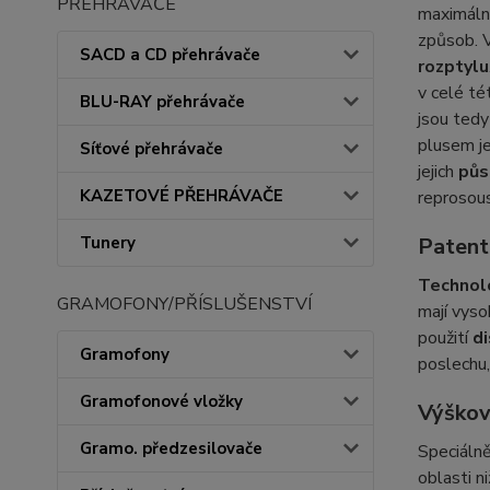
PŘEHRÁVAČE
maximál
způsob. 
SACD a CD přehrávače
rozptylu
v celé tét
BLU-RAY přehrávače
jsou tedy
plusem j
Síťové přehrávače
jejich
půs
KAZETOVÉ PŘEHRÁVAČE
reprosous
Patent
Tunery
Technol
GRAMOFONY/PŘÍSLUŠENSTVÍ
mají vyso
použití
d
Gramofony
poslechu,
Gramofonové vložky
Výškov
Gramo. předzesilovače
Speciáln
oblasti ni