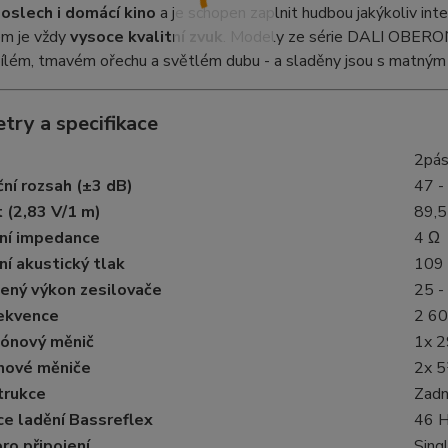
oslech i domácí kino
a je schopen zaplnit hudbou jakýkoliv inte
m je vždy
vysoce kvalitní zvuk
. Modely ze série DALI OBERON 
bílém, tmavém ořechu a světlém dubu - a sladěny jsou s matným
try a specifikace
2pás
ní rozsah (±3 dB)
47 -
t (2,83 V/1 m)
89,5
ní impedance
4 Ω
í akustický tlak
109
ený výkon zesilovače
25 
rekvence
2 60
ónový měnič
1x 2
nové měniče
2x 
trukce
Zadn
e ladění Bassreflex
46 
ro připojení
Sing