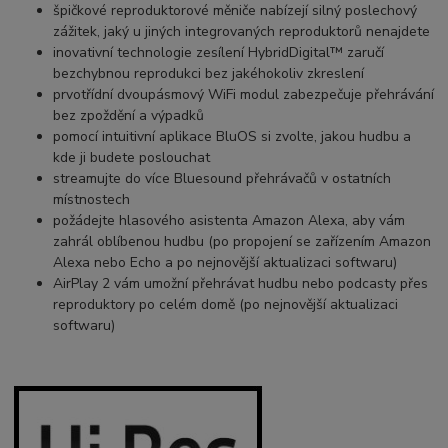
špičkové reproduktorové měniče nabízejí silný poslechový
zážitek, jaký u jiných integrovaných reproduktorů nenajdete
inovativní technologie zesílení HybridDigital™ zaručí
bezchybnou reprodukci bez jakéhokoliv zkreslení
prvotřídní dvoupásmový WiFi modul zabezpečuje přehrávání
bez zpoždění a výpadků
pomocí intuitivní aplikace BluOS si zvolte, jakou hudbu a
kde ji budete poslouchat
streamujte do více Bluesound přehrávačů v ostatních
místnostech
požádejte hlasového asistenta Amazon Alexa, aby vám
zahrál oblíbenou hudbu (po propojení se zařízením Amazon
Alexa nebo Echo a po nejnovější aktualizaci softwaru)
AirPlay 2 vám umožní přehrávat hudbu nebo podcasty přes
reproduktory po celém domě (po nejnovější aktualizaci
softwaru)