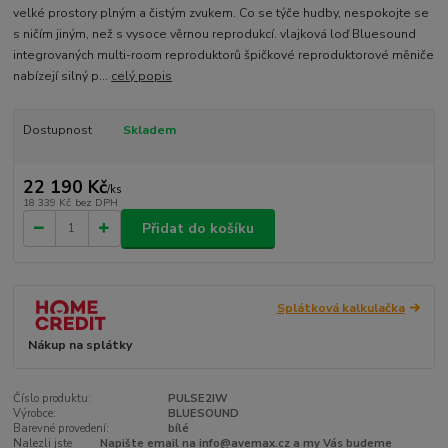
velké prostory plným a čistým zvukem. Co se týče hudby, nespokojte se
s ničím jiným, než s vysoce věrnou reprodukcí. vlajková loď Bluesound
integrovaných multi-room reproduktorů špičkové reproduktorové měniče
nabízejí silný p...
celý popis
Dostupnost
Skladem
22 190 Kč
/
ks
18 339 Kč
bez DPH
Přidat do košíku
Splátková kalkulačka
Nákup na splátky
Číslo produktu:
PULSE2IW
Výrobce:
BLUESOUND
Barevné provedení:
bílé
Nalezli jste
Napište email na info@avemax.cz a my Vás budeme