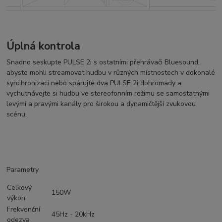
Úplná kontrola
Snadno seskupte PULSE 2i s ostatními přehrávači Bluesound,
abyste mohli streamovat hudbu v různých místnostech v dokonalé
synchronizaci nebo spárujte dva PULSE 2i dohromady a
vychutnávejte si hudbu ve stereofonním režimu se samostatnými
levými a pravými kanály pro širokou a dynamičtější zvukovou
scénu.
Parametry
Celkový
150W
výkon
Frekvenční
45Hz - 20kHz
odezva