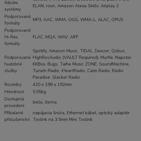
řídicími
ELAN, roon, Amazon Alexa Skills, Airplay 2
systémy
Podporované
MP3, AAC, WMA, OGG, WMA-L, ALAC, OPUS
formáty
Podporované
Hi-Res
FLAC, MQA, WAV, AIFF
formáty
Spotify, Amazon Music, TIDAL, Deezer, Qobuz,
Podporované
HighResAudio (VAULT Required), Murfie, Napster,
hudobné
KKBox, Bugs, Taihe Music ZONE, SoundMachine,
služby
TuneIn Radio, iHeartRadio, Calm Radio, Radio
Paradise, Slacker Radio
Rozměry
420 x 198 x 192mm
Hmotnost
5.05kg
Dostupná
biela, čierna
provedení
Přibalené
napájacia šnúra, Ethernet kábel, optický adaptér
příslušenství
Toslink na 3.5mm Mini Toslink