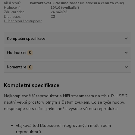
nižší cenu?:
kontaktovat. (Prosíme zadat url adresu a cenu za kolik)
Hodnocení:
10/10 (vynikající)
Záruční doba:
24 měsíců
Distribuce:
CZ
Hlídat cenu / dostupnost
Kompletní specifikace
Hodnocení
0
Komentáře
0
Kompletní specifikace
Nejkomplexnější reproduktor s HiFi streamerem na trhu. PULSE 2i
naplní velké prostory plným a čistým zvukem. Co se týče hudby,
nespokojte se s ničím jiným, než s vysoce věrnou reprodukcí.
vlajková loď Bluesound integrovaných multi-room
reproduktorů