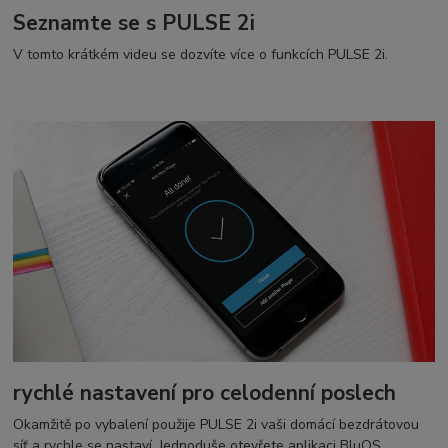
Seznamte se s PULSE 2i
V tomto krátkém videu se dozvíte více o funkcích PULSE 2i.
rychlé nastavení pro celodenní poslech
Okamžitě po vybalení použije PULSE 2i vaši domácí bezdrátovou
síť a rychle se nastaví. Jednoduše otevřete aplikaci BluOS