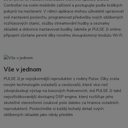
Controller na svém mobilním zařízení a postupujte podle krátkých
pokynů na nastavení. V rámci aplikace mohou uživatelé upravovat
své nastavení poslechu, programovat předvolby svých oblíbených
rozhlasových stanic, služby streamování hudby a seznamy
skladeb a dokonce nastavovat budíky. Jakmile je PULSE 2i online,
připojení zůstane pevné díky novému dvoupásmový modulu Wi-Fi.
Vše v jednom
PULSE 2i je nejvýkonnější reproduktor z rodiny Pulse. Díky zcela
novým technologiím ovladačů a zesilovačů, které více než
zdvojnásobují výstup na basových frekvencích, má PULSE 2i také
nejsofistikovanější dostupný DSP engine, který rozšiřuje jeho
skutečné stereofonní zvukové pole daleko za hranice ostatních
reproduktorů. Poslechněte si každý bohatý detail svých
oblíbených skladeb jako nikdy předtím