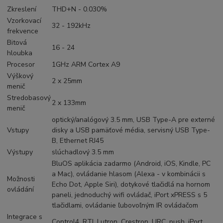
Zkreslení
THD+N - 0.030%
Vzorkovací
32 - 192kHz
frekvence
Bitová
16 - 24
hloubka
Procesor
1GHz ARM Cortex A9
Výškový
2 x 25mm
menič
Stredobasový
2 x 133mm
menič
optický/analógový 3.5 mm, USB Type-A pre externé
Vstupy
disky a USB pamäťové média, servisný USB Type-
B, Ethernet RJ45
Výstupy
slúchadlový 3.5 mm
BluOS aplikácia zadarmo (Android, iOS, Kindle, PC
a Mac), ovládanie hlasom (Alexa - v kombinácii s
Možnosti
Echo Dot, Apple Siri), dotykové tlačidlá na hornom
ovládání
paneli, jednoduchý wifi ovládač, iPort xPRESS s 5
tlačidlami, ovládanie ľubovoľným IR ovládačom
Integrace s
Control4, RTI, Lutron, Crestron, URC, push, iPort,