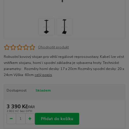
Ohodnotit produkt
Robustní kovový stojan pro větší regálové reprosoustavy. Kabel lze vést
vnitřkem stojanu, horní i spodní základna je vybavena hroty. Technické
parametry: Rozměry horní desky: 17 x 20cm Rozměry spodní desky: 20 x
24cm Výška: 60cm
celý popis
Dostupnost
Skladem
3 390 Kč
/
PÁR
2 802 Kč
bez DPH
Přidat do košíku