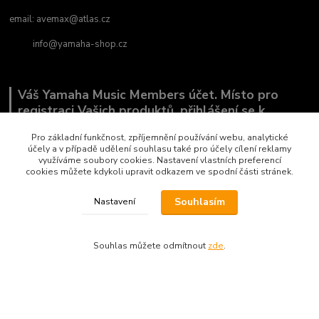
email:
avemax@atlas.cz
info@yamaha-shop.cz
Váš Yamaha Music Members účet. Místo pro
registraci Vašich produktů, přihlášení se k
odběru novinek a místo, kde nám můžete sdělit,
Pro základní funkčnost, zpříjemnění používání webu, analytické
co Vás zajímá.
účely a v případě udělení souhlasu také pro účely cílení reklamy
využíváme soubory cookies. Nastavení vlastních preferencí
cookies můžete kdykoli upravit odkazem ve spodní části stránek.
Souhlasím
Nastavení
Souhlas můžete odmítnout
zde
.