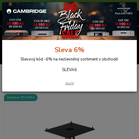
Sleva 6% na nezlevněné zboží s kódem SLEVA6
0
ks
za
0,00 Kč
Menu
Sleva 6%
Hledat
Slevový kód -6% na nezlevněný sortiment v obchodě:
SLEVA6
Úvod
Reprosoustavy
AQ S19/60
AQ S19/60
Zavřít
Doprava ZDARMA