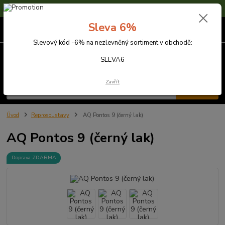
Sleva 6% na nezlevněné zboží s kódem SLEVA6
Sleva 6%
0
ks
za
0,00 Kč
Slevový kód -6% na nezlevněný sortiment v obchodě:
Menu
SLEVA6
Zavřít
Hledat
Úvod
Reprosoustavy
AQ Pontos 9 (černý lak)
AQ Pontos 9 (černý lak)
Doprava ZDARMA