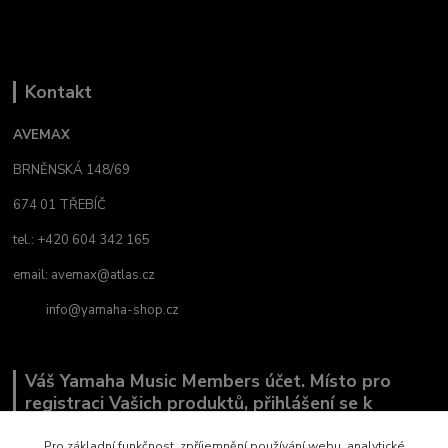
Kontakt
AVEMAX
BRNĚNSKÁ 148/69
674 01 TŘEBÍČ
tel.: +420 604 342 165
email:
avemax@atlas.cz
info@yamaha-shop.cz
Váš Yamaha Music Members účet. Místo pro
registraci Vašich produktů, přihlášení se k
odběru novinek a místo, kde nám můžete sdělit,
co Vás zajímá.
Pro základní funkčnost, zpříjemnění používání webu, analytické