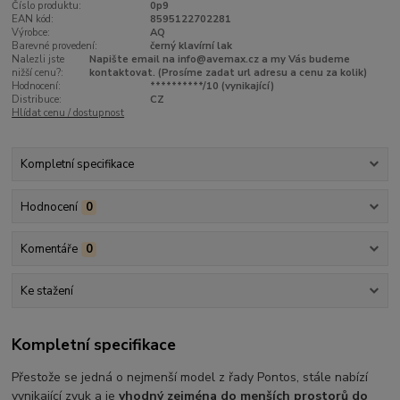
Číslo produktu:
0p9
EAN kód:
8595122702281
Výrobce:
AQ
Barevné provedení:
černý klavírní lak
Nalezli jste
Napište email na info@avemax.cz a my Vás budeme
nižší cenu?:
kontaktovat. (Prosíme zadat url adresu a cenu za kolik)
Hodnocení:
**********/10 (vynikající)
Distribuce:
CZ
Hlídat cenu / dostupnost
Kompletní specifikace
Hodnocení
0
Komentáře
0
Ke stažení
Kompletní specifikace
Přestože se jedná o nejmenší model z řady Pontos, stále nabízí
vynikající zvuk a je
vhodný zejména do menších prostorů do