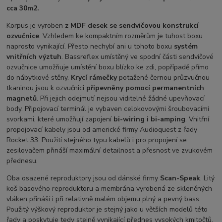
cca 30m
2
.
Korpus je vyroben
z MDF desek se sendvičovou konstrukcí
ozvučnice
. Vzhledem ke kompaktním rozměrům je tuhost boxu
naprosto vynikající. Přesto nechybí ani u tohoto boxu
systém
vnitřních výztuh
. Bassreflex umístěný ve spodní části sendvičové
ozvučnice umožňuje umístění boxu blízko ke zdi, popřípadě přímo
do nábytkové stěny.
Krycí rámečky
potažené černou průzvučnou
tkaninou jsou k ozvučnici
připevněny pomocí permanentních
magnetů
. Při jejich odejmutí nejsou viditelné žádné upevňovací
body. Připojovací terminál je vybaven celokovovými šroubovacími
svorkami, které umožňují zapojení
bi-wiring i bi-amping
. Vnitřní
propojovací kabely jsou od americké firmy Audioquest z řady
Rocket 33. Použití stejného typu kabelů i pro propojení se
zesilovačem přináší maximální detailnost a přesnost ve zvukovém
přednesu.
Oba osazené reproduktory jsou od dánské firmy
Scan-Speak
. Litý
koš basového reproduktoru a membrána vyrobená ze skleněných
vláken přináší i při relativně malém objemu plný a pevný bass.
Použitý výškový reproduktor je stejný jako u větších modelů této
řady a poskytuje tedy stejně vynikající přednes vysokých kmitočtů,