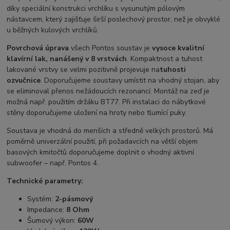
díky speciální konstrukci vrchlíku s vysunutým pólovým
nástavcem, který zajišťuje širší poslechový prostor, než je obvyklé
u běžných kulových vrchlíků.
Povrchová úprava
všech Pontos soustav je
vysoce kvalitní
klavírní lak, nanášený v 8 vrstvách
. Kompaktnost a tuhost
lakované vrstvy se velmi pozitivně projevuje na
tuhosti
ozvučnice
. Doporučujeme soustavy umístit na vhodný stojan, aby
se eliminoval přenos nežádoucích rezonancí. Montáž na zeď je
možná např. použitím držáku BT77. Při instalaci do nábytkové
stěny doporučujeme uložení na hroty nebo tlumící puky.
Soustava je vhodná do menších a středně velkých prostorů. Má
poměrně univerzální použití, při požadavcích na větší objem
basových kmitočtů doporučujeme doplnit o vhodný aktivní
subwoofer – např. Pontos 4.
Technické parametry:
Systém:
2-pásmový
Impedance:
8 Ohm
Šumový výkon:
60W