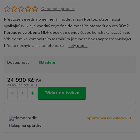
Ohodnotit produkt
Přestože se jedná o nejmenší model z řady Pontos, stále nabízí
vynikající zvuk a je vhodný zejména do menších prostorů do cca 30m2.
Korpus je vyroben z MDF desek se sendvičovou konstrukcí ozvučnice.
Vzhledem ke kompaktním rozměrům je tuhost boxu naprosto vynikající.
Přesto nechybí ani u tohoto boxu ...
celý popis
Dostupnost
Skladem
24 990 Kč
/
PÁR
20 653 Kč
bez DPH
Přidat do košíku
Splátková kalkulačka
Nákup na splátky