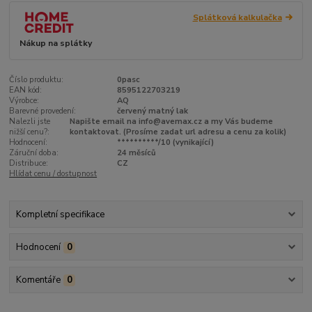
Splátková kalkulačka
Nákup na splátky
Číslo produktu:
0pasc
EAN kód:
8595122703219
Výrobce:
AQ
Barevné provedení:
červený matný lak
Nalezli jste
Napište email na info@avemax.cz a my Vás budeme
nižší cenu?:
kontaktovat. (Prosíme zadat url adresu a cenu za kolik)
Hodnocení:
**********/10 (vynikající)
Záruční doba:
24 měsíců
Distribuce:
CZ
Hlídat cenu / dostupnost
Kompletní specifikace
Hodnocení
0
Komentáře
0