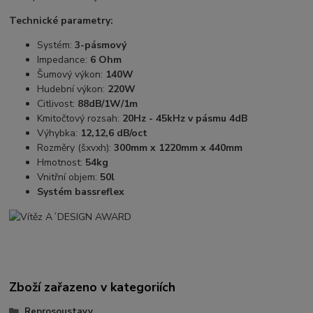
Technické parametry:
Systém:
3-pásmový
Impedance:
6 Ohm
Šumový výkon:
140W
Hudební výkon:
220W
Citlivost:
88dB/1W/1m
Kmitočtový rozsah:
20Hz - 45kHz v pásmu 4dB
Výhybka:
12,12,6 dB/oct
Rozměry (šxvxh):
300mm x 1220mm x 440mm
Hmotnost:
54kg
Vnitřní objem:
50l
Systém bassreflex
Zboží zařazeno v kategoriích
Reprosoustavy