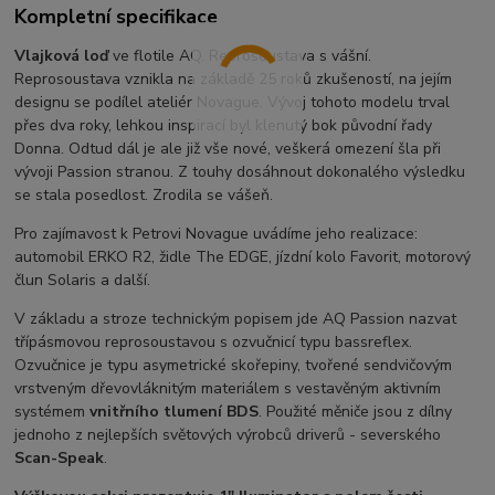
Kompletní specifikace
Vlajková loď
ve flotile AQ. Reprosoustava s vášní.
Reprosoustava vznikla na základě 25 roků zkušeností, na jejím
designu se podílel ateliér Novague. Vývoj tohoto modelu trval
přes dva roky, lehkou inspirací byl klenutý bok původní řady
Donna. Odtud dál je ale již vše nové, veškerá omezení šla při
vývoji Passion stranou. Z touhy dosáhnout dokonalého výsledku
se stala posedlost. Zrodila se vášeň.
Pro zajímavost k Petrovi Novague uvádíme jeho realizace:
automobil ERKO R2, židle The EDGE, jízdní kolo Favorit, motorový
člun Solaris a další.
V základu a stroze technickým popisem jde AQ Passion nazvat
třípásmovou reprosoustavou s ozvučnicí typu bassreflex.
Ozvučnice je typu asymetrické skořepiny, tvořené sendvičovým
vrstveným dřevovláknitým materiálem s vestavěným aktivním
systémem
vnitřního tlumení BDS
. Použité měniče jsou z dílny
jednoho z nejlepších světových výrobců driverů - severského
Scan-Speak
.