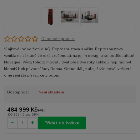
Ohodnotit produkt
Vlajková loď ve flotile AQ. Reprosoustava s vášní. Reprosoustava
vznikla na základě 25 roků zkušeností, na jejím designu se podílel ateliér
Novague. Vývoj tohoto modelu trval přes dva roky, lehkou inspirací byl
klenutý bok původní řady Donna. Odtud dál je ale již vše nové, veškerá
omezení šla při vý...
celý popis
Dostupnost
Není skladem
484 999 Kč
/
PÁR
400 826 Kč
bez DPH
Přidat do košíku