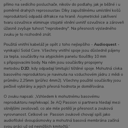
přímo na sedícího posluchače, nikoliv do podlahy, jak je běžné i u
poměrně drahých reprosoustav. Díky zapuštěnému umístění košů
reproduktorů odpadá difrakce na hraně. Asymetrické zakřivení
tvaru ozvučnice eliminuje stojaté vlnění uvnitř ozvučnice a zároveň
úžasně zvyšuje tuhost "reprobedny". Na přesnosti výsledného
zvuku je to rozhodně znát.
Použitá vnitřní kabeláž je opět z toho nejlepšího -
Audioquest -
vynikající Solid Core. Všechny vnitřní spoje jsou důsledně pájeny
za tepla, součástky na atypickém panelu tloušťky 10 mm
s připojovacími body. Na něm jsou součástky propojeny
metodou
D2D
, kdy odpadají limitující tištěné spoje. Mohutná cívka
basového reproduktoru je navinuta na vzduchovém jádru z mědi o
průměru 2,25mm (průřez 4mm2). Všechny použité součástky jsou
pečlivě vybírány a jejich přesná hodnota je doměřována.
O zvuku napsali: „Vzhledem k mohutnému basovému
reproduktoru nepřekvapí, že AQ Passion si partnera hledají mezi
silnějšími zesilovači, co ale mile potěší je přesnost a zvuková
vyrovnanost. Celkově se Passion zvukově chovají spíš jako
audiofilské dvoupásmovky a mohutná basová membrána začíná
svou práci už od nejnižších kmitočtů.“