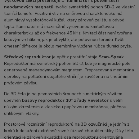
Výškovou sekci prezentuje 1" Iluminator s polem šesti
neodymových magnetů
, tvořící symetrický pohon SD-2 ve vlastní
tlumící komoře. Pozitivní vliv na směrovou charakteristiku má
aluminiový vysokotónový kužel, který zároveň zajišťuje odvod
tepla. Iluminator má maximálně vyrovnanou kmitočtovou
charakteristiku až do frekvence 45 kHz. Kmitací část není tvořena
kulovým vrchlíkem, jak je obvyklé, ale polovinou toroidu. Kvůli
omezení difrakce je okolo membrány vložena růžice tlumící pryže.
Středový reproduktor
je opět z prestižní stáje
Scan-Speak
.
Reproduktor má symetrický pohon SD-3, kde je magnetické pole
generované maneodymovým magnetem. Propracovaná membrána
s prolisy na potlačení stojatého vlnění je zavěšena na lineárním
pryžovém závěsu.
Do 3D čela je na pevnostních šroubech s metrickým závitem
upevněn
basový reproduktor 10" z řady Revelator
s velmi
nízkým zkreslením a klasickou papírovou membránou, plněnou
uhlíkovými vlákny.
Prostorové rozmístění reproduktorů na
3D ozvučnici
je jedním z
kroků k dosažení extrémně rovné fázové charakteristiky. Díky této
orientaci je zároveň akustická osa reproduktoru orientována