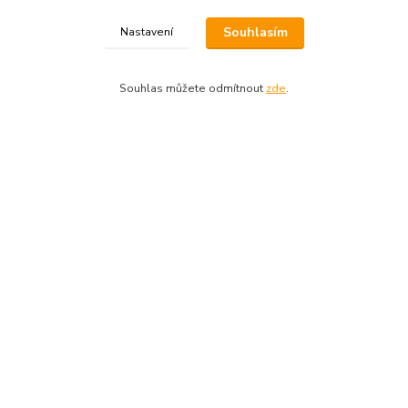
Kontakt
Souhlasím
Nastavení
AVEMAX
BRNĚNSKÁ 148/69
Souhlas můžete odmítnout
zde
.
674 01 TŘEBÍČ
tel.: +420 604 342 165
email:
avemax@atlas.cz
info@yamaha-shop.cz
Váš Yamaha Music Members účet. Místo pro
registraci Vašich produktů, přihlášení se k
odběru novinek a místo, kde nám můžete sdělit,
co Vás zajímá.