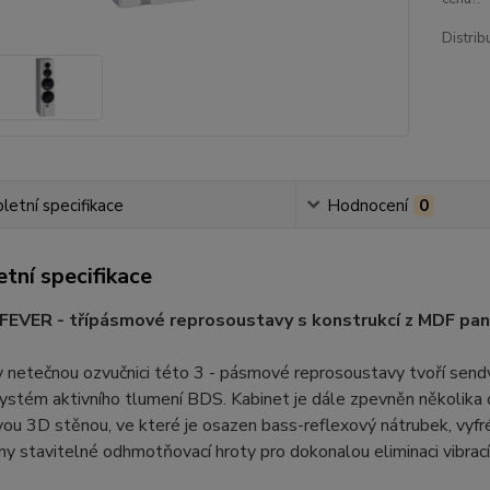
Distrib
etní specifikace
Hodnocení
0
tní specifikace
FEVER - třípásmové reprosoustavy s konstrukcí z MDF pan
 netečnou ozvučnici této 3 - pásmové reprosoustavy tvoří sendv
systém aktivního tlumení BDS. Kabinet je dále zpevněn několika 
ou 3D stěnou, ve které je osazen bass-reflexový nátrubek, vyf
ny stavitelné odhmotňovací hroty pro dokonalou eliminaci vibrací