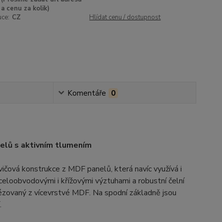
a cenu za kolik)
uce:
CZ
Hlídat cenu / dostupnost
Komentáře
0
elů s aktivním tlumením
ičová konstrukce z MDF panelů, která navíc využívá i
celoobvodovými i křížovými výztuhami a robustní čelní
rézovaný z vícevrstvé MDF. Na spodní základně jsou
.