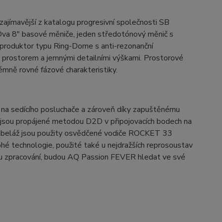
ajímavější z katalogu progresivní společnosti SB
 Dva 8" basové měniče, jeden středotónový měnič s
roduktor typu Ring-Dome s anti-rezonanční
prostorem a jemnými detailními výškami. Prostorové
émně rovné fázové charakteristiky.
 na sedícího posluchače a zároveň díky zapuštěnému
 jsou propájené metodou D2D v připojovacích bodech na
ní kabeláž jsou použity osvědčené vodiče ROCKET 33
é technologie, použité také u nejdražších reprosoustav
u zpracování, budou AQ Passion FEVER hledat ve své