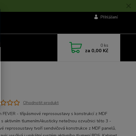
Přihlášení
0
ks
za
0,00 Kč
Ohodnotit produkt
n FEVER - třípásmové reprosoustavy s konstrukcí z MDF
 s aktivním tlumenímAkusticky netečnou ozvučnici této 3 -
é reprosoustavy tvoří sendvičová konstrukce z MDF panelů,
navíc využívá i unikátní systém aktivního tlumení BDS. Kabinet