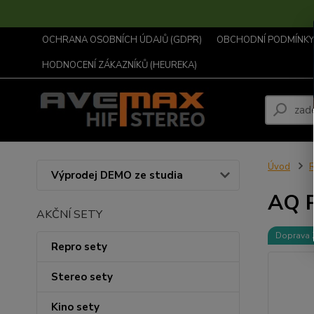
OCHRANA OSOBNÍCH ÚDAJŮ (GDPR)
OBCHODNÍ PODMÍNKY .
HODNOCENÍ ZÁKAZNÍKŮ (HEUREKA)
Úvod
R
Výprodej DEMO ze studia
AQ 
AKČNÍ SETY
Doprava
Repro sety
Stereo sety
Kino sety