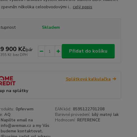
e zpevněn několika celoobvodovými i...
celý popis
tupnost
Skladem
9 900 Kč
/
pár
Přidat do košíku
 355 Kč
bez DPH
Splátková kalkulačka
up na splátky
roduktu:
0pfevwm
EAN kód:
8595122701208
e:
AQ
Barevné provedení:
bílý matný lak
Napište email na
Hodnocení:
REFERENCE
info@avemax.cz a my Vás
budeme kontaktovat.
(Prosíme zadat url adresu