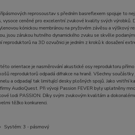
řípásmových reprosoustav s předním basreflexem spojuje to nejz
, vysoce ceněné pro excelentní zvukové kvality svých výrobků.
ylenovou kónickou membránou na pryžovém závěsu a výškový rep
u, jsou zárukou hutného dynamického zvuku se skvěle podaným 
í reproduktorů na 3D ozvučnici je jedním z kroků k dosažení extr
éto orientace je nasměrování akustické osy reproduktoru přímo
košů reproduktorů odpadá difrakce na hraně. Všechny součástky
nelu a odpadají tak limitující desky plošných spojů. Jako vnitř
firmy AudioQuest. Při vývoji Passion FEVER byly uplatněny mnoh
jkové lodi PASSION. Díky svým zvukovým kvalitám a dokonalém
 velmi těžko konkurenci.
Systém: 3 - pásmový