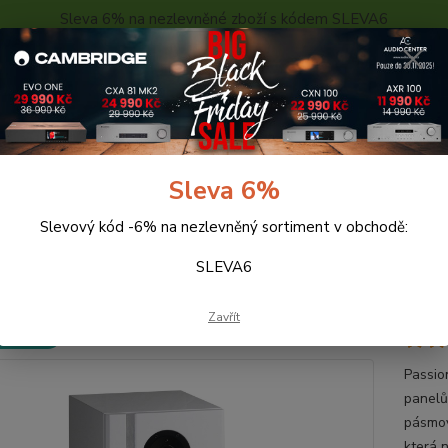
Sleva 6% na nezlevněné zboží s kódem SLEVA6
..
KONTAKTY
O NÁS
POPTÁVKA ZBOŽÍ - KALKULACE
Hledat
Sleva 6%
Slevový kód -6% na nezlevněný sortiment v obchodě:
eprosoustavy
AQ PASSION FEVER WHITE MATT
SLEVA6
PASSION FEVER WHITE MATT
Zavřít
 ZDARMA
Passio
panelů
pásmov
která 