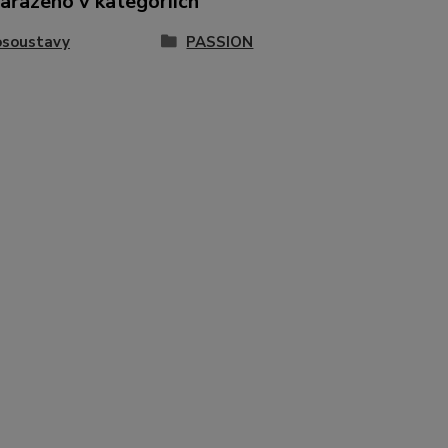
zařazeno v kategoriích
osoustavy
PASSION