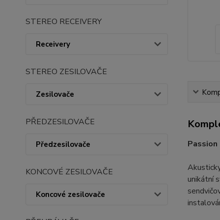
STEREO RECEIVERY
Receivery
STEREO ZESILOVAČE
Kompl
Zesilovače
PŘEDZESILOVAČE
Komple
Passion 
Předzesilovače
Akusticky
KONCOVÉ ZESILOVAČE
unikátní 
sendvičov
Koncové zesilovače
instalová