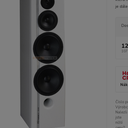
je dál
Dos
12
107
Nák
Číslo p
Výrobc
Nalezli
jste
nižší
cenu?: