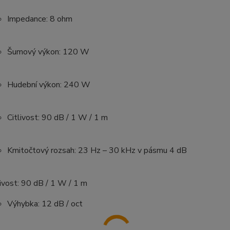
Impedance: 8 ohm
Šumový výkon: 120 W
Hudební výkon: 240 W
Citlivost: 90 dB / 1 W / 1 m
Kmitočtový rozsah: 23 Hz – 30 kHz v pásmu 4 dB
livost: 90 dB / 1 W / 1 m
Výhybka: 12 dB / oct