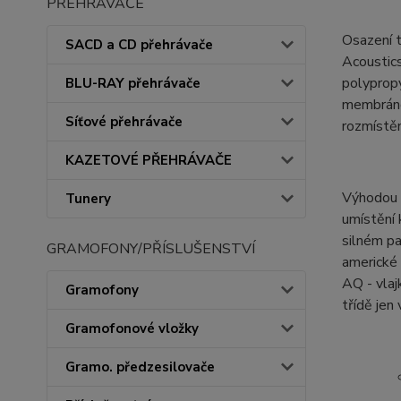
PŘEHRÁVAČE
Osazení t
SACD a CD přehrávače
Acoustics
polyprop
BLU-RAY přehrávače
membráno
Síťové přehrávače
rozmístěn
KAZETOVÉ PŘEHRÁVAČE
Výhodou t
Tunery
umístění 
silném pa
GRAMOFONY/PŘÍSLUŠENSTVÍ
americké 
AQ - vla
Gramofony
třídě jen
Gramofonové vložky
Gramo. předzesilovače