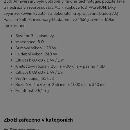
25th Anniversary byly uplatněny mnohé technologie, použité také
u nejdražších reprosoustav AQ - vlajkové lodi PASSION. Díky
svým zvukovým kvalitám a dokonalému zpracování, budou AQ
Passion 25th Anniversary hledat ve své třídě jen velmi těžko
konkurenci.
Systém: 3 - pásmový
Impedance: 8 Ω
Šumový výkon: 120 W
Hudební výkon: 240 W
Citlivost: 89 dB / 1 W / 1 m
Kmitočtový rozsah: 25 Hz – 30 kHz v pásmu 4 dB
Citlivost: 89 dB / 1 W / 1 m
Vnitřní objem: 61 litrů
Rozměry (š x v x h): 256 mm x 1000 mm x 340 mm
Hmotnost: 35,1 kg
Zboží zařazeno v kategoriích