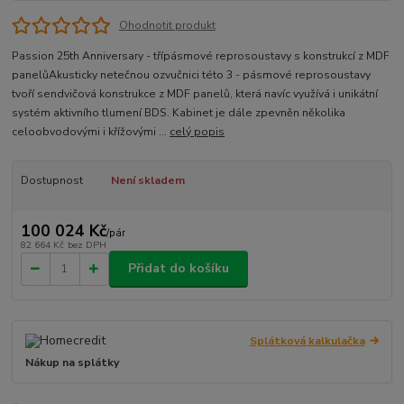
Ohodnotit produkt
Passion 25th Anniversary - třípásmové reprosoustavy s konstrukcí z MDF
panelůAkusticky netečnou ozvučnici této 3 - pásmové reprosoustavy
tvoří sendvičová konstrukce z MDF panelů, která navíc využívá i unikátní
systém aktivního tlumení BDS. Kabinet je dále zpevněn několika
celoobvodovými i křížovými ...
celý popis
Dostupnost
Není skladem
100 024 Kč
/
pár
82 664 Kč
bez DPH
Přidat do košíku
Splátková kalkulačka
Nákup na splátky