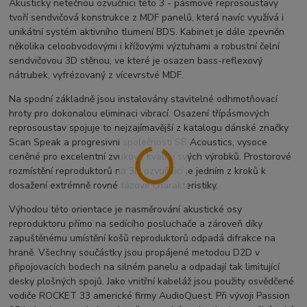
Akusticky netečnou ozvučnici této 3 - pásmové reprosoustavy
tvoří sendvičová konstrukce z MDF panelů, která navíc využívá i
unikátní systém aktivního tlumení BDS. Kabinet je dále zpevněn
několika celoobvodovými i křížovými výztuhami a robustní čelní
sendvičovou 3D stěnou, ve které je osazen bass-reflexový
nátrubek, vyfrézovaný z vícevrstvé MDF.
Na spodní základně jsou instalovány stavitelné odhmotňovací
hroty pro dokonalou eliminaci vibrací. Osazení třípásmových
reprosoustav spojuje to nejzajímavější z katalogu dánské značky
Scan Speak a progresivní společnosti SB Acoustics, vysoce
ceněné pro excelentní zvukové kvality svých výrobků. Prostorové
rozmístění reproduktorů na 3D ozvučnici je jedním z kroků k
dosažení extrémně rovné fázové charakteristiky.
Výhodou této orientace je nasměrování akustické osy
reproduktoru přímo na sedícího posluchače a zároveň díky
zapuštěnému umístění košů reproduktorů odpadá difrakce na
hraně. Všechny součástky jsou propájené metodou D2D v
připojovacích bodech na silném panelu a odpadají tak limitující
desky plošných spojů. Jako vnitřní kabeláž jsou použity osvědčené
vodiče ROCKET 33 americké firmy AudioQuest. Při vývoji Passion