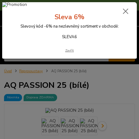
Sleva 6% na nezlevněné zboží s kódem SLEVA6
Sleva 6%
0
ks
za
0,00 Kč
Slevový kód -6% na nezlevněný sortiment v obchodě:
Menu
SLEVA6
Zavřít
Hledat
Úvod
Reprosoustavy
AQ PASSION 25 (bílé)
AQ PASSION 25 (bílé)
Novinka
Doprava ZDARMA