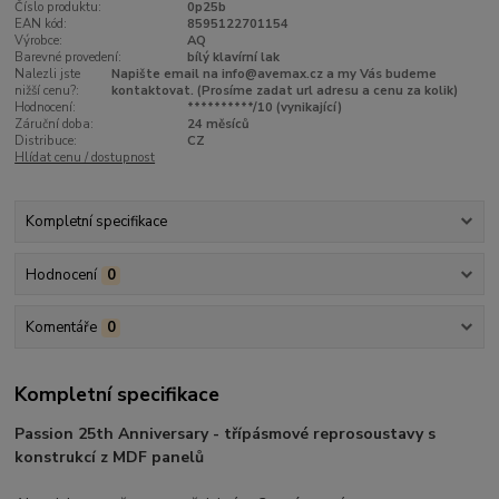
Číslo produktu:
0p25b
EAN kód:
8595122701154
Výrobce:
AQ
Barevné provedení:
bílý klavírní lak
Nalezli jste
Napište email na info@avemax.cz a my Vás budeme
nižší cenu?:
kontaktovat. (Prosíme zadat url adresu a cenu za kolik)
Hodnocení:
**********/10 (vynikající)
Záruční doba:
24 měsíců
Distribuce:
CZ
Hlídat cenu / dostupnost
Kompletní specifikace
Hodnocení
0
Komentáře
0
Kompletní specifikace
Passion 25th Anniversary - třípásmové reprosoustavy s
konstrukcí z MDF panelů