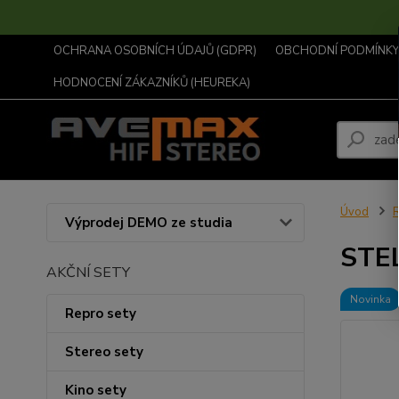
OCHRANA OSOBNÍCH ÚDAJŮ (GDPR)
OBCHODNÍ PODMÍNKY .
HODNOCENÍ ZÁKAZNÍKŮ (HEUREKA)
Úvod
R
Výprodej DEMO ze studia
STE
AKČNÍ SETY
Novinka
Repro sety
Stereo sety
Kino sety