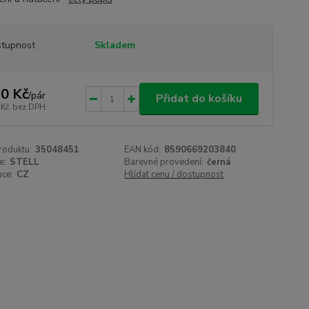
tupnost
Skladem
0 Kč
/
pár
Přidat do košíku
 Kč
bez DPH
roduktu:
35048451
EAN kód:
8590669203840
e:
STELL
Barevné provedení:
černá
uce:
CZ
Hlídat cenu / dostupnost