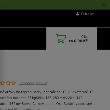
Přihlášení
0
ks
za
0,00 Kč
Ohodnotit produkt
né držáky na reproduktory (pár)Náklon: +/- 7,5°Natočení: +/-
ximální nosnost: 25 kgŠířka: 135-280 mmVýška: 142
bka: 152 mmBarva: ČernáMateriál: OcelSvislé i vodorovné
ění a natáčení
celý popis