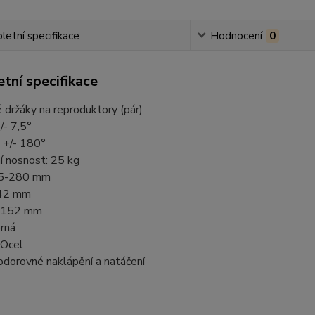
etní specifikace
Hodnocení
0
tní specifikace
držáky na reproduktory (pár)
/- 7,5°
 +/- 180°
í nosnost: 25 kg
35-280 mm
142 mm
: 152 mm
rná
 Ocel
vodorovné naklápění a natáčení