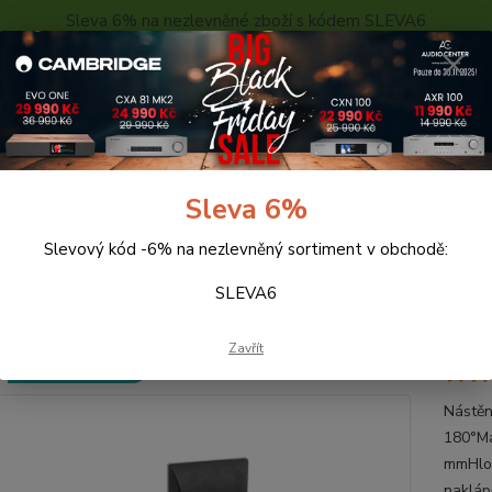
Sleva 6% na nezlevněné zboží s kódem SLEVA6
..
KONTAKTY
O NÁS
POPTÁVKA ZBOŽÍ - KALKULACE
Hledat
Sleva 6%
Slevový kód -6% na nezlevněný sortiment v obchodě:
eprosoustavy
STELL SHO 5000
SLEVA6
LL SHO 5000
Zavřít
Doprava ZDARMA
Nástěn
180°Ma
mmHlou
nakláp