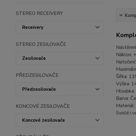
STEREO RECEIVERY
Kompl
Receivery
Komple
STEREO ZESILOVAČE
Nástěnné 
Náklon: +
Zesilovače
Natočení:
Maximáln
PŘEDZESILOVAČE
Šířka: 1
Výška: 
Předzesilovače
Hloubka
Barva: Če
Materiál:
KONCOVÉ ZESILOVAČE
Svislé i 
Koncové zesilovače