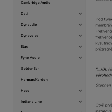
Cambridge Audio
Dali
Pod twee
Dynaudio
membránam
Frekvenčn
Dynavoice
frekvence
kvalitníc
Elac
průzračné
Fyne Audio
GoldenEar
"...JBL 
věrohodn
Harman/Kardon
Stephen
Heco
Indiana Line
Čtyři pry
instalova