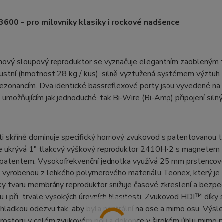
3600 - pro milovníky klasiky i rockové nadšence
mový sloupový reproduktor se vyznačuje elegantním zaobleným 
ustní (hmotnost 28 kg / kus), silně vyztužená systémem výztuh 
rezonancím. Dva identické bassreflexové porty jsou vyvedené na 
 umožňujícím jak jednoduché, tak Bi-Wire (Bi-Amp) připojení silný
ti skříně dominuje specifický hornový zvukovod s patentovanou 
e ukrývá 1" tlakový výškový reproduktor 2410H-2 s magnetem z
 patentem. Vysokofrekvenční jednotka využívá 25 mm prstencov
 vyrobenou z lehkého polymerového materiálu Teonex, který je 
ky tvaru membrány reproduktor snižuje časové zkreslení a bezp
 i při trvale vysokých úrovních hlasitosti. Zvukovod HDI™ díky s
 hladkou odezvu tak, aby byla neutrální na ose a mimo osu. Výsled
prostoru v celém zvukovém poli a dokonce v širokém úhlu mimo 