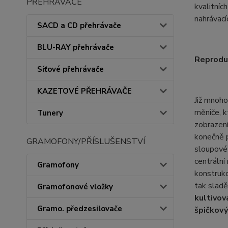
PŘEHRÁVAČE
kvalitníc
nahrávací
SACD a CD přehrávače
BLU-RAY přehrávače
Reproduk
Síťové přehrávače
KAZETOVÉ PŘEHRÁVAČE
Již mnoho
měniče, k
Tunery
zobrazení
konečně p
GRAMOFONY/PŘÍSLUŠENSTVÍ
sloupové 
centrální
Gramofony
konstrukc
tak sladě
Gramofonové vložky
kultivov
Gramo. předzesilovače
špičkový