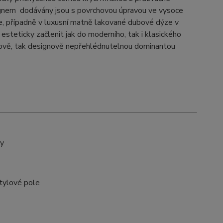
ignem dodávány jsou s povrchovou úpravou ve vysoce
e, případně v luxusní matně lakované dubové dýze v
esteticky začlenit jak do moderního, tak i klasického
ukově, tak designově nepřehlédnutelnou dominantou
dy
tylové pole