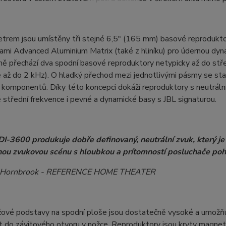
trem jsou umístěny tři stejné 6,5" (165 mm) basové reprodukt
i Advanced Aluminium Matrix (také z hliníku) pro údernou dyna
ě přechází dva spodní basové reproduktory netypicky až do stře
 až do 2 kHz). O hladký přechod mezi jednotlivými pásmy se st
h komponentů. Díky této koncepci dokáží reproduktory s neutráln
 střední frekvence i pevné a dynamické basy s JBL signaturou.
HDI-3600 produkuje dobře definovaný, neutrální zvuk, který je
ou zvukovou scénu s hloubkou a prítomností posluchače pohl
 Hornbrook - REFERENCE HOME THEATER
žové podstavy na spodní ploše jsou dostatečně vysoké a umožňují
t do závitového otvoru v nožce. Reproduktory jsou kryty magneti