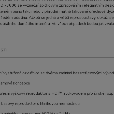
DI-3600
se vyznačují špičkovým zpracováním i elegantním des
erném piano laku nebo v přírodní, matně lakované ořechové dýz
 šedém odstínu. Ačkoli se jedná o větší reprosoustavy, dokáží se 
striálního domácího interiéru. Ve všech případech budou jak zv
.
STI
ní vyztužená ozvučnice se dvěma zadními bassreflexovými vývo
pásmová koncepce
presní výškový reproduktor s HDI™ zvukovodem pro široké rozp
" basový reproduktor s hliníhovou membránou
ilá výhybka - crossower 900 Hz a 2 kHz