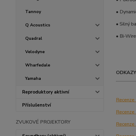
• Dynamic
Tannoy
• Silný b
Q Acoustics
• Bi-Wire
Quadral
Velodyne
Wharfedale
ODKAZ
Yamaha
Reproduktory aktivní
Recenze
Příslušenství
Recenze
ZVUKOVÉ PROJEKTORY
Recenze