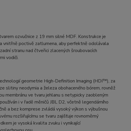
tvarem ozvučnice z 19 mm silné MDF. Konstrukce je
a vnitřně poctivě zatlumena, aby perfektně odolávala
zadní stranu nad čtveřici zlacených šroubovacích
mi vodiči.
technologií geometrie High-Definition Imaging (HDI™), za
e slitiny neodymia a železa obohaceného bórem, rovněž
ou membránu ve tvaru jehlanu s netypicky zaobleným
používán i v řadě měničů JBL D2, včetně legendárního
ečně a bez komprese zvládá vysoký výkon s výbušnou
vému rozšiřujícímu se tvaru zajišťuje rovnoměrný
kem je vysoká kvalita zvuku i vynikající
poslechovou osu.