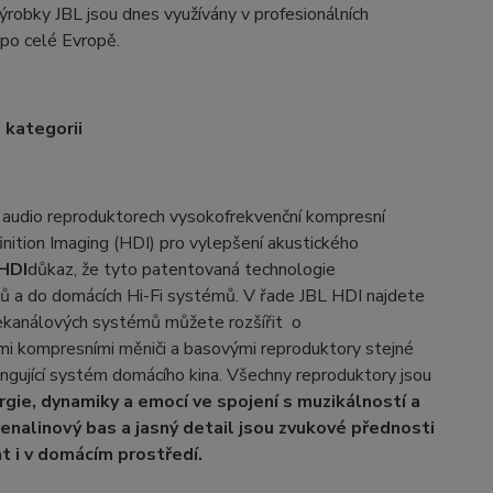
Výrobky JBL jsou dnes využívány v profesionálních
ů po celé Evropě.
 kategorii
ch audio reproduktorech vysokofrekvenční kompresní
inition Imaging (HDI) pro vylepšení akustického
HDI
důkaz, že tyto patentovaná technologie
rhů a do domácích Hi-Fi systémů. V řade JBL HDI najdete
cekanálových systémů můžete rozšířit o
ími kompresními měniči a basovými reproduktory stejné
ungující systém domácího kina. Všechny reproduktory jsou
rgie, dynamiky a emocí ve spojení s muzikálností a
renalinový bas a jasný detail jsou zvukové přednosti
t i v domácím prostředí.