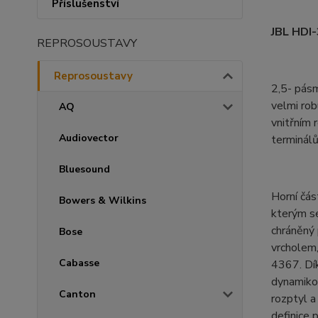
Příslušenství
JBL HDI-
REPROSOUSTAVY
Reprosoustavy
2,5- pás
velmi rob
AQ
vnitřním 
Audiovector
terminálů
Bluesound
Horní čás
Bowers & Wilkins
kterým s
chráněný
Bose
vrcholem,
Cabasse
4367. Dí
dynamikou
Canton
rozptyl a
definice 