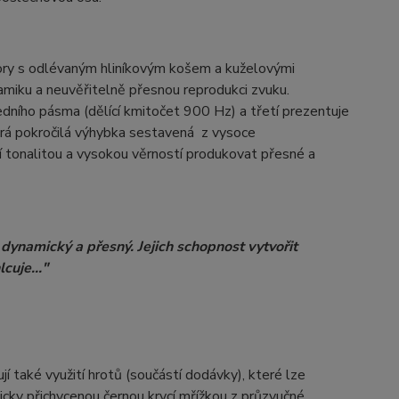
ory s odlévaným hliníkovým košem a kuželovými
miku a neuvěřitelně přesnou reprodukci zvuku.
dního pásma (dělící kmitočet 900 Hz) a třetí prezentuje
ará pokročilá výhybka sestavená z vysoce
í tonalitou a vysokou věrností produkovat přesné a
 dynamický a přesný. Jejich schopnost vytvořit
cuje..."
 také využití hrotů (součástí dodávky), které lze
cky přichycenou černou krycí mřížkou z průzvučné