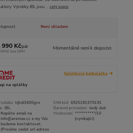
ktory. Výrobky JBL jsou ...
celý popis
tupnost
Není skladem
 990 Kč
/
pár
Momentálně není k dispozici
504 Kč
bez DPH
Splátková kalkulačka
up na splátky
roduktu:
hjhdi3600gro
EAN kód:
6925281970191
e:
JBL
Barevné provedení:
šedý dub
Napište email na
Hodnocení:
**********/10
info@avemax.cz a my Vás
(vynikající)
budeme kontaktovat.
(Prosíme zadat url adresu