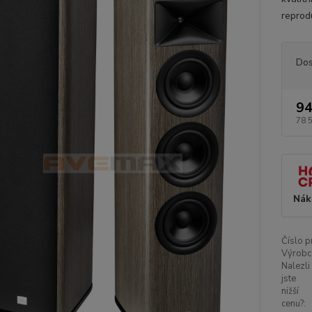
reprodu
Dos
94
78 
Nák
Číslo p
Výrobc
Nalezli
jste
nižší
cenu?: