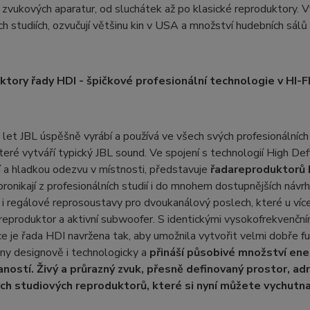
h zvukových aparatur, od sluchátek až po klasické reproduktory. 
ch studiích, ozvučují většinu kin v USA a množství hudebních sál
tory řady HDI - špičkové profesionální technologie v HI-FI
 let JBL úspěšně vyrábí a používá ve všech svých profesionální
teré vytváří typický JBL sound. Ve spojení s technologií High Def
 a hladkou odezvu v místnosti, představuje
řada
reproduktorů 
ronikají z profesionálních studií i do mnohem dostupnějších náv
i regálové reprosoustavy pro dvoukanálový poslech, které u ví
 reproduktor a aktivní subwoofer. S identickými vysokofrekvenčn
e je řada HDI navržena tak, aby umožnila vytvořit velmi dobře f
ny designově i technologicky a
přináší působivé množství ene
aností. Živý a průrazný zvuk, přesně definovaný prostor, ad
ch studiových reproduktorů, které si nyní můžete vychutna