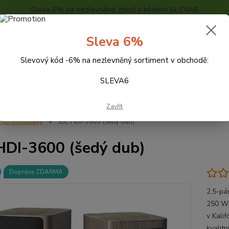
Sleva 6% na nezlevněné zboží s kódem SLEVA6
..
KONTAKTY
O NÁS
POPTÁVKA ZBOŽÍ - KALKULACE
Sleva 6%
Slevový kód -6% na nezlevněný sortiment v obchodě:
Hledat
SLEVA6
Zavřít
eprosoustavy
JBL HDI-3600 (šedý dub)
HDI-3600 (šedý dub)
Doprava ZDARMA
2,5-pá
250 W 
v Kali
kvalit