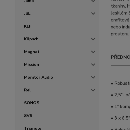
Jamo
tkaniny.
H
lesklém č
JBL
grafitově
KEF
nebo indu
prostoru
Klipsch
Magnat
PŘEDNO
Mission
Monitor Audio
• Robust
Rel
• 2,5"- 
SONOS
• 1" kom
SVS
• 3 x 6,5
Triangle
• Pokroč