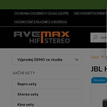
OCHRANA OSOBNÍCH ÚDAJŮ (GDPR)
OBCHODNÍ PODMÍNKY .
HODNOCENÍ ZÁKAZNÍKŮ (HEUREKA)
Úvod
R
Výprodej DEMO ze studia
JBL 
AKČNÍ SETY
Novinka
Repro sety
Stereo sety
Kino sety