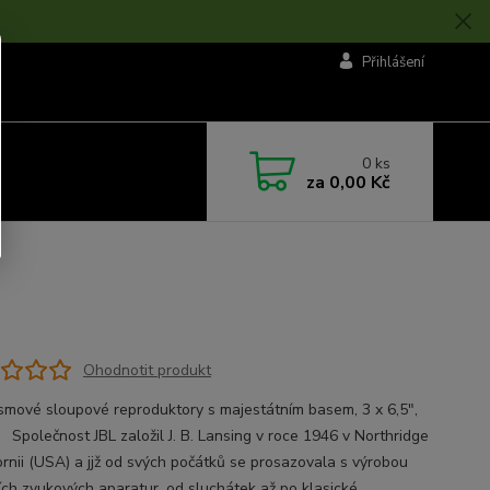
Přihlášení
0
ks
za
0,00 Kč
Ohodnotit produkt
smové sloupové reproduktory s majestátním basem, 3 x 6,5",
Společnost JBL založil J. B. Lansing v roce 1946 v Northridge
fornii (USA) a jjž od svých počátků se prosazovala s výrobou
ních zvukových aparatur, od sluchátek až po klasické