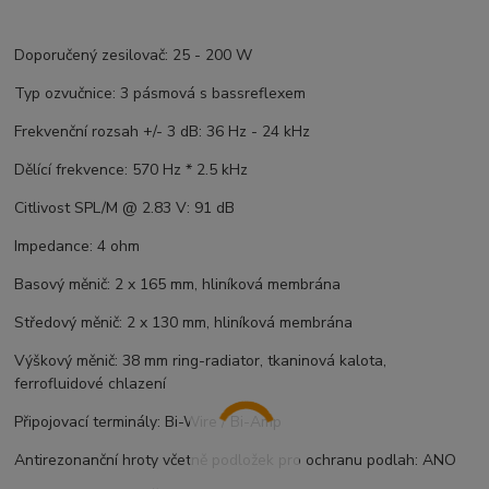
Doporučený zesilovač: 25 - 200 W
Typ ozvučnice: 3 pásmová s bassreflexem
Frekvenční rozsah +/- 3 dB: 36 Hz - 24 kHz
Dělící frekvence: 570 Hz * 2.5 kHz
Citlivost SPL/M @ 2.83 V: 91 dB
Impedance: 4 ohm
Basový měnič: 2 x 165 mm, hliníková membrána
Středový měnič: 2 x 130 mm, hliníková membrána
Výškový měnič: 38 mm ring-radiator, tkaninová kalota,
ferrofluidové chlazení
Připojovací terminály: Bi-Wire / Bi-Amp
Antirezonanční hroty včetně podložek pro ochranu podlah: ANO