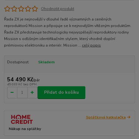
Ohodnotit produkt
Řada ZX je nejnovější v dlouhé řadě významných a ceněných
reproduktorů Mission a připojuje se k nejnovějším vítězným produktům.
Řada ZX představuje technologicky nejvyspělejší reproduktory rodiny
Mission s odlišným identifikačním stylem, který vhodně doplní
prémiovou elektroniku a interiér. Mission ...
celý popis
Dostupnost
Skladem
54 490 Kč
/
pár
45 033 Kč
bez DPH
Přidat do košíku
Splátková kalkulačka
Nákup na splátky