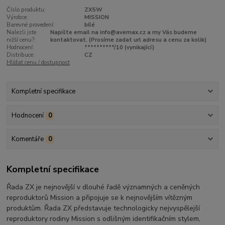
Číslo produktu:
ZX5W
Výrobce:
MISSION
Barevné provedení:
bílé
Nalezli jste
Napište email na info@avemax.cz a my Vás budeme
nižší cenu?:
kontaktovat. (Prosíme zadat url adresu a cenu za kolik)
Hodnocení:
**********/10 (vynikající)
Distribuce:
CZ
Hlídat cenu / dostupnost
Kompletní specifikace
Hodnocení
0
Komentáře
0
Kompletní specifikace
Řada ZX je nejnovější v dlouhé řadě významných a ceněných
reproduktorů Mission a připojuje se k nejnovějším vítězným
produktům. Řada ZX představuje technologicky nejvyspělejší
reproduktory rodiny Mission s odlišným identifikačním stylem,