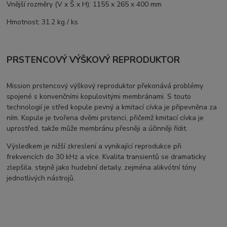
Vnější rozměry (V x Š x H): 1155 x 265 x 400 mm
Hmotnost: 31.2 kg / ks
PRSTENCOVÝ VÝŠKOVÝ REPRODUKTOR
Mission prstencový výškový reproduktor překonává problémy
spojené s konvenčními kopulovitými membránami. S touto
technologií je střed kopule pevný a kmitací cívka je připevněna za
ním. Kopule je tvořena dvěmi prstenci, přičemž kmitací cívka je
uprostřed, takže může membránu přesněji a účinněji řídit.
Výsledkem je nižší zkreslení a vynikající reprodukce při
frekvencích do 30 kHz a více. Kvalita transientů se dramaticky
zlepšila, stejně jako hudební detaily, zejména alikvótní tóny
jednotlivých nástrojů.