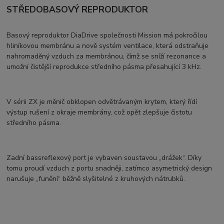
STŘEDOBASOVÝ REPRODUKTOR
Basový reproduktor DiaDrive společnosti Mission má pokročilou
hliníkovou membránu a nově systém ventilace, která odstraňuje
nahromaděný vzduch za membránou, čímž se sníží rezonance a
umožní čistější reprodukce středního pásma přesahující 3 kHz.
V sérii ZX je měnič obklopen odvětrávaným krytem, který řídí
výstup rušení z okraje membrány, což opět zlepšuje čistotu
středního pásma.
Zadní bassreflexový port je vybaven soustavou „drážek“. Díky
tomu proudí vzduch z portu snadněji, zatímco asymetrický design
narušuje „funění“ běžně slyšitelné z kruhových nátrubků.