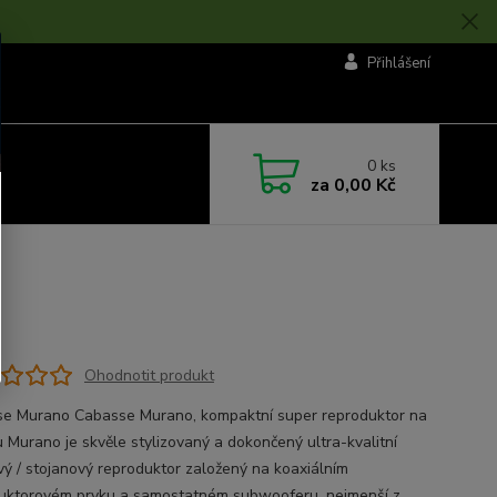
Přihlášení
0
ks
za
0,00 Kč
Ohodnotit produkt
e Murano Cabasse Murano, kompaktní super reproduktor na
u Murano je skvěle stylizovaný a dokončený ultra-kvalitní
vý / stojanový reproduktor založený na koaxiálním
uktorovém prvku a samostatném subwooferu, nejmenší z