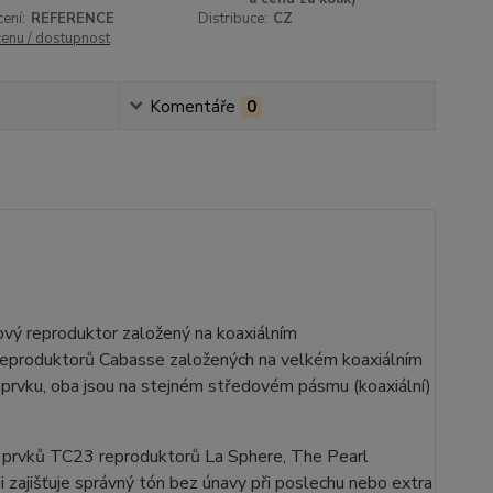
ení:
REFERENCE
Distribuce:
CZ
cenu / dostupnost
Komentáře
0
nový reproduktor založený na koaxiálním
eproduktorů Cabasse založených na velkém koaxiálním
prvku, oba jsou na stejném středovém pásmu (koaxiální)
h prvků TC23 reproduktorů La Sphere, The Pearl
i zajišťuje správný tón bez únavy při poslechu nebo extra