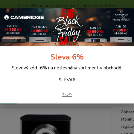
Sleva 6% na nezlevněné zboží s kódem SLEVA6
..
KONTAKTY
O NÁS
POPTÁVKA ZBOŽÍ - KALKULACE
Hledat
Sleva 6%
Slevový kód -6% na nezlevněný sortiment v obchodě:
eprosoustavy
CABASSE MURANO (černé)
SLEVA6
ASSE MURANO (černé)
Zavřít
 ZDARMA
Cabass
stojan
regálo
reprod