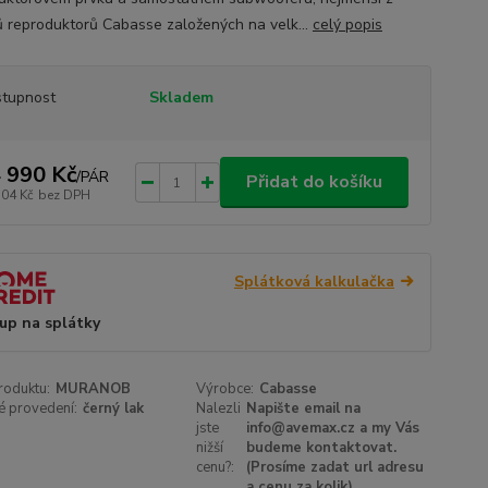
 reproduktorů Cabasse založených na velk...
celý popis
tupnost
Skladem
 990 Kč
/
PÁR
Přidat do košíku
504 Kč
bez DPH
Splátková kalkulačka
up na splátky
roduktu:
MURANOB
Výrobce:
Cabasse
é provedení:
černý lak
Nalezli
Napište email na
jste
info@avemax.cz a my Vás
nižší
budeme kontaktovat.
cenu?:
(Prosíme zadat url adresu
a cenu za kolik)