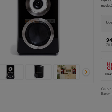
modelů
Dos
94
78 
Nák
Číslo p
Barevn