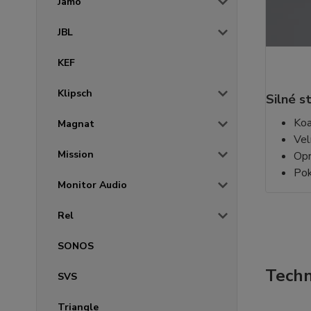
Jamo
JBL
KEF
Klipsch
Silné s
Koa
Magnat
Vel
Mission
Opr
Pok
Monitor Audio
Rel
SONOS
Techn
SVS
Triangle