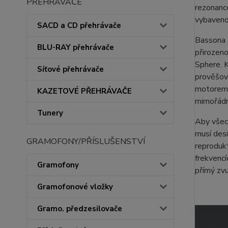
PŘEHRÁVAČE
rezonance
vybaveno
SACD a CD přehrávače
Bassona 
BLU-RAY přehrávače
přirozeno
Sphere. K
Síťové přehrávače
prověšová
motorem.
KAZETOVÉ PŘEHRÁVAČE
mimořádn
Tunery
Aby všec
musí des
GRAMOFONY/PŘÍSLUŠENSTVÍ
reproduk
frekvencí
Gramofony
přímý zv
Gramofonové vložky
Gramo. předzesilovače