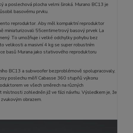
cký a poslechová plocha velmi široká. Murano BC13 je
působil basovému prvku.
ento reproduktor. Aby měl kompaktní reproduktor
lně miniaturizovali 55centimetrový basový prvek La
lumený. To umožňuje i velké odchylky pohybu bez
to velikosti a masivní 4 kg se super robustním
ce basů Murana jako stativového reproduktoru
álního BC13 a subwoofer bezproblémově spolupracovaly,
 osy poslechu měří Cabasse 360 ​​stupňů výkonu
produktorem ve všech směrech na různých
 místnosti zohledněn již ve fázi návrhu. Výsledkem je, že
ím zvukovým obrazem.