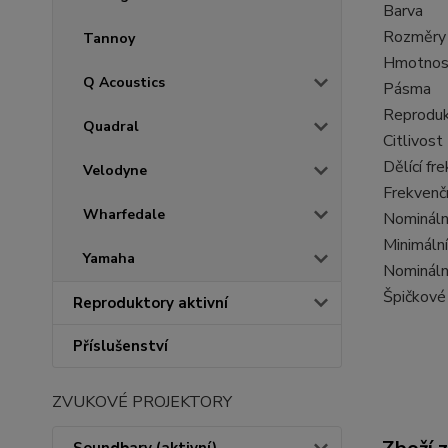
Barva
Rozměry (
Tannoy
Hmotnos
Q Acoustics
Pásma
Reproduk
Quadral
Citlivost
Dělící fr
Velodyne
Frekvenč
Wharfedale
Nomináln
Minimáln
Yamaha
Nominální
Špičkové 
Reproduktory aktivní
Příslušenství
ZVUKOVÉ PROJEKTORY