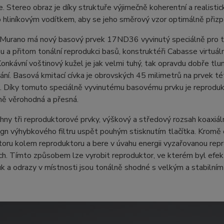
. Stereo obraz je díky struktuře výjimečně koherentní a realisti
 hliníkovým vodítkem, aby se jeho směrový vzor optimálně přiz
Murano má nový basový prvek 17ND36 vyvinutý speciálně pro t
u a přitom tonální reprodukci basů, konstruktéři Cabasse virtuá
onkávní voštinový kužel je jak velmi tuhý, tak opravdu dobře t
ní. Basová kmitací cívka je obrovských 45 milimetrů na prvek té
 Díky tomuto speciálně vyvinutému basovému prvku je reproduk
ě věrohodná a přesná.
hny tři reproduktorové prvky, výškový a středový rozsah koaxi
ign výhybkového filtru uspět pouhým stisknutím tlačítka. Kromě
toru kolem reproduktoru a bere v úvahu energii vyzařovanou re
ch. Tímto způsobem lze vyrobit reproduktor, ve kterém byl efekt
uk a odrazy v místnosti jsou tonálně shodné s velkým a stabiln