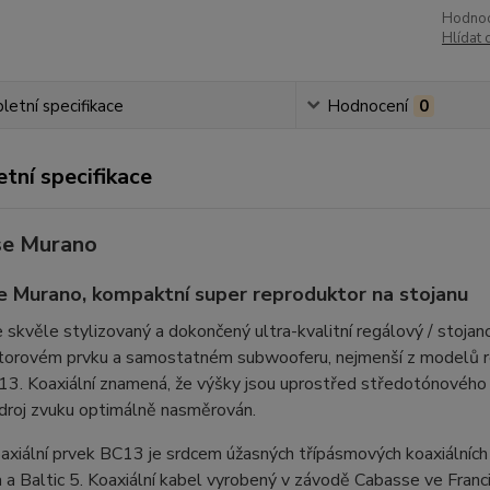
Hodnoc
Hlídat 
etní specifikace
Hodnocení
0
tní specifikace
se Murano
 Murano, kompaktní super reproduktor na stojanu
 skvěle stylizovaný a dokončený ultra-kvalitní regálový / stoja
torovém prvku a samostatném subwooferu, nejmenší z modelů r
13. Koaxiální znamená, že výšky jsou uprostřed středotónového 
zdroj zvuku optimálně nasměrován.
oaxiální prvek BC13 je srdcem úžasných třípásmových koaxiálníc
 a Baltic 5. Koaxiální kabel vyrobený v závodě Cabasse ve Franci