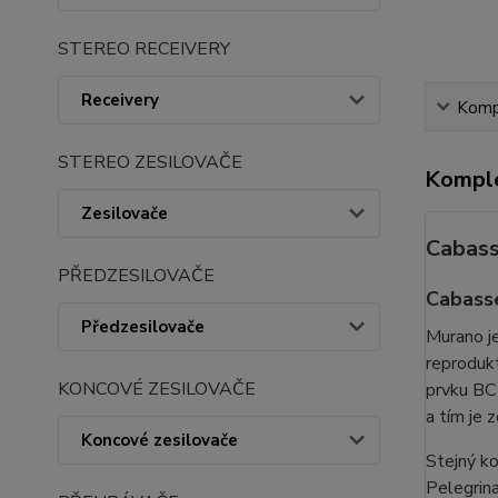
STEREO RECEIVERY
Receivery
Kompl
STEREO ZESILOVAČE
Komple
Zesilovače
Cabas
PŘEDZESILOVAČE
Cabasse
Předzesilovače
Murano je
reproduk
KONCOVÉ ZESILOVAČE
prvku BC
a tím je 
Koncové zesilovače
Stejný k
Pelegrina