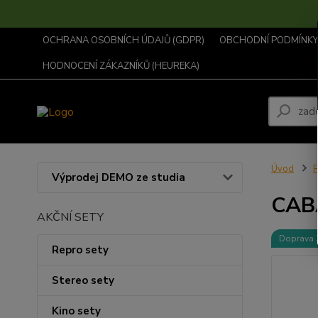
OCHRANA OSOBNÍCH ÚDAJŮ (GDPR)
OBCHODNÍ PODMÍNKY .
HODNOCENÍ ZÁKAZNÍKŮ (HEUREKA)
Úvod
R
Výprodej DEMO ze studia
CAB
AKČNÍ SETY
Doprava
Repro sety
Stereo sety
Kino sety