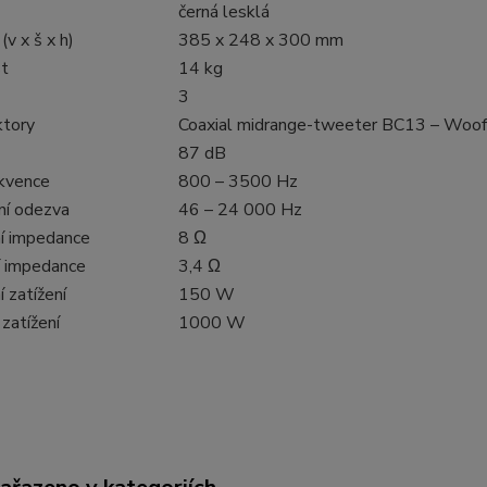
černá lesklá
v x š x h)
385 x 248 x 300 mm
t
14 kg
3
tory
Coaxial midrange-tweeter BC13 – Woo
87 dB
ekvence
800 – 3500 Hz
ní odezva
46 – 24 000 Hz
í impedance
8 Ω
í impedance
3,4 Ω
 zatížení
150 W
zatížení
1000 W