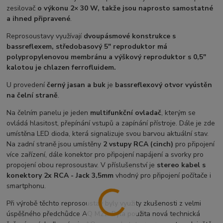
zesilovač
o výkonu 2× 30 W, takže jsou naprosto samostatné
a ihned připravené
.
Reprosoustavy využívají
dvoupásmové konstrukce s
bassreflexem, středobasový 5" reproduktor má
polypropylenovou membránu a výškový reproduktor s 0,5"
kalotou je chlazen ferrofluidem.
U provedení
černý jasan a buk
je
bassreflexový otvor vyústěn
na čelní straně
.
Na čelním panelu je jeden
multifunkční ovladač
, kterým se
ovládá hlasitost, přepínání vstupů a zapínání přístroje. Dále je zde
umístěna LED dioda, která signalizuje svou barvou aktuální stav.
Na zadní straně jsou umístěny
2 vstupy RCA (cinch)
pro připojení
více zařízení, dále konektor pro připojení napájení a svorky pro
propojení obou reprosoustav. V příslušenství je
stereo kabel s
konektory 2x RCA - Jack 3,5mm
vhodný pro připojení počítače i
smartphonu.
Při výrobě těchto reprosoustav byly využity zkušenosti z velmi
úspěšného předchůdce AQ M22. Byla použita nová technická