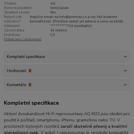
Výrobce:
AQ
Barevné provedení:
černý jasan
Skladové zásoby:
0ks
Nalezli jste
Napište email na info@avemax.cz a my Vás budeme
nižší cenu?:
kontaktovat. (Prosíme zadat url adresu a cenu za kolik)
Hodnocení:
**********/10 (vynikající)
Záruční doba:
24 měsíců
Distribuce:
CZ
Hlídat cenu / dostupnost
Kompletní specifikace
Hodnocení
0
Komentáře
0
Kompletní specifikace
Aktivní dvoukanálové Hi-Fi reprosoustavy AQ M23 jsou ideální pro
použití k počítači, smartphonu, iPhonu, gramofonu nebo TV. V
prostorech bytových rozměrů
zaručí skutečně přesný a kvalitní
stereofonní zvuk.
V jedné z reprosoustav je vestavěn kompaktní