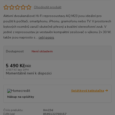
Ohodnotit produkt
Aktivní dvoukanálové Hi-Fi reprosoustavy AQ M23 jsou ideální pro
použití k počítači, smartphonu, iPhonu, gramofonu nebo TV. V prostorech
bytových rozměrů zaručí skutečně přesný a kvalitní stereofonní zvuk. V
jedné z reprosoustav je vestavěn kompaktní zesilovač o výkonu 2× 30 W,
takže jsou naprosto s...
celý popis
Dostupnost
Není skladem
5 490 Kč
/
PÁR
4 537 Kč
bez DPH
Momentálně není k dispozici
Splátková kalkulačka
Nákup na splátky
Číslo produktu:
0m23d
EAN kód:
8595122700157