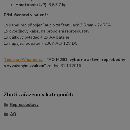
Hmotnost (L/P):
3,6/3,7 kg
Příslušenství v balení :
1x kabel pro připojení audio zařízení Jack 3,5 mm - 2x RCA
1x dvoužilový kabel na propojení reprosoustav
1x dálkový ovladač + 2x AA baterie
1x napájecí adaptér - 230V AC/ 12V DC
Test na AVmania.cz
- "AQ M23D: výborné aktivní reprobedny
s vyváženým zvukem"
ze dne 31.10.2016
Zboží zařazeno v kategoriích
Reprosoustavy
AQ