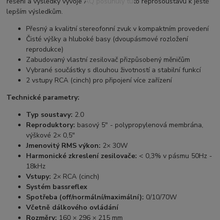
řešení a výsledky vývoje AQ posunuly tuto reprosoustavu k ještě
lepším výsledkům.
Přesný a kvalitní stereofonní zvuk v kompaktním provedení
Čisté výšky a hluboké basy (dvoupásmové rozložení
reprodukce)
Zabudovaný vlastní zesilovač přizpůsobený měničům
Vybrané součástky s dlouhou životností a stabilní funkcí
2 vstupy RCA (cinch) pro připojení více zařízení
Technické parametry:
Typ soustavy:
2.0
Reproduktory:
basový 5" - polypropylenová membrána,
výškové 2× 0,5"
Jmenovitý RMS výkon:
2× 30W
Harmonické zkreslení zesilovače:
< 0,3% v pásmu 50Hz -
18kHz
Vstupy:
2× RCA (cinch)
Systém bassreflex
Spotřeba (off/normální/maximální):
0/10/70W
Včetně dálkového ovládání
Rozměry:
160 × 296 × 215 mm