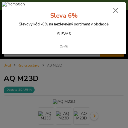
Sleva 6% na nezlevněné zboží s kódem SLEVA6
Sleva 6%
0
ks
za
0,00 Kč
Slevový kód -6% na nezlevněný sortiment v obchodě:
Menu
SLEVA6
Zavřít
Hledat
Úvod
Reprosoustavy
AQ M23D
AQ M23D
Doprava ZDARMA