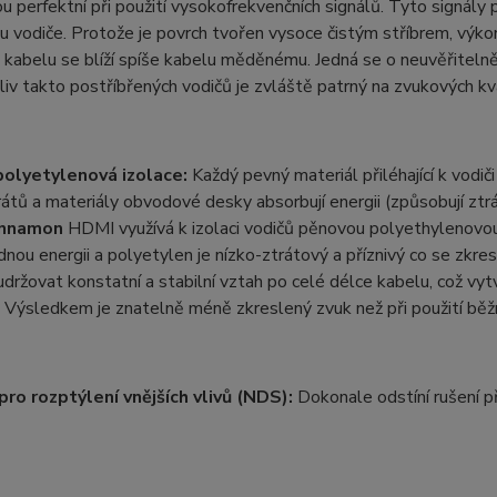
ou perfektní při použití vysokofrekvenčních signálů. Tyto signál
u vodiče. Protože je povrch tvořen vysoce čistým stříbrem, výkon 
kabelu se blíží spíše kabelu měděnému. Jedná se o neuvěřitelně
liv takto postříbřených vodičů je zvláště patrný na zvukových kv
olyetylenová izolace:
Každý pevný materiál přiléhající k vodi
rátů a materiály obvodové desky absorbují energii (způsobují ztr
innamon
HDMI využívá k izolaci vodičů pěnovou polyethylenovou
nou energii a polyetylen je nízko-ztrátový a příznivý co se zkr
držovat konstatní a stabilní vztah po celé délce kabelu, což vytv
. Výsledkem je znatelně méně zkreslený zvuk než při použití běž
ro rozptýlení vnějších vlivů (NDS):
Dokonale odstíní rušení př