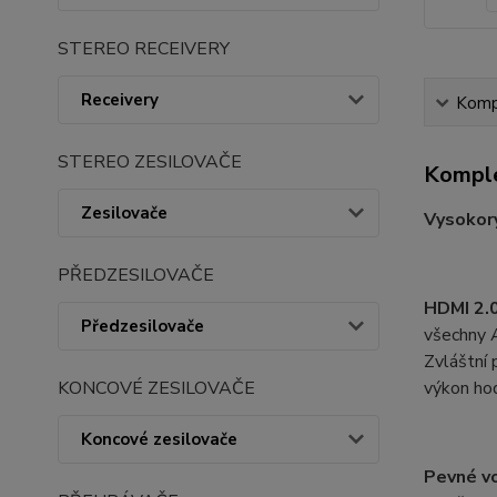
STEREO RECEIVERY
Receivery
Kompl
STEREO ZESILOVAČE
Komple
Zesilovače
Vysokory
PŘEDZESILOVAČE
HDMI 2.0
Předzesilovače
všechny 
Zvláštní
KONCOVÉ ZESILOVAČE
výkon hod
Koncové zesilovače
Pevné vo