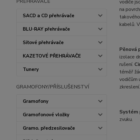
PŘEHRÁVAČE
vodiče js
na povrch
SACD a CD přehrávače
takového 
kabelů. V
BLU-RAY přehrávače
Síťové přehrávače
Pěnová p
KAZETOVÉ PŘEHRÁVAČE
izolace d
rušení.
C
Tunery
téměř žád
vodičům u
GRAMOFONY/PŘÍSLUŠENSTVÍ
zkreslení
Gramofony
Systém p
Gramofonové vložky
zvuku.
Gramo. předzesilovače