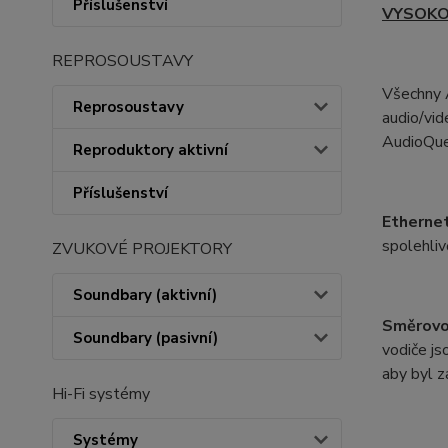
Příslušenství
VYSOKO
REPROSOUSTAVY
Všechny 
Reprosoustavy
audio/vid
AudioQue
Reproduktory aktivní
Příslušenství
Ethernet
spolehli
ZVUKOVÉ PROJEKTORY
Soundbary (aktivní)
Směrovo
Soundbary (pasivní)
vodiče js
aby byl z
Hi-Fi systémy
Systémy