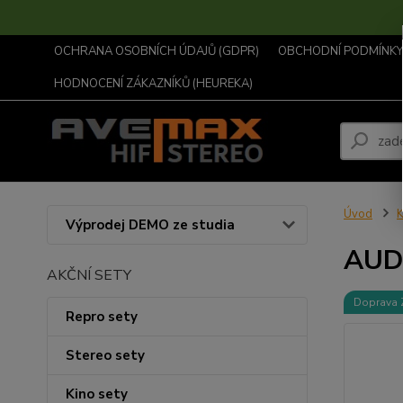
OCHRANA OSOBNÍCH ÚDAJŮ (GDPR)
OBCHODNÍ PODMÍNKY .
HODNOCENÍ ZÁKAZNÍKŮ (HEUREKA)
Úvod
K
Výprodej DEMO ze studia
AUD
AKČNÍ SETY
Doprava
Repro sety
Stereo sety
Kino sety