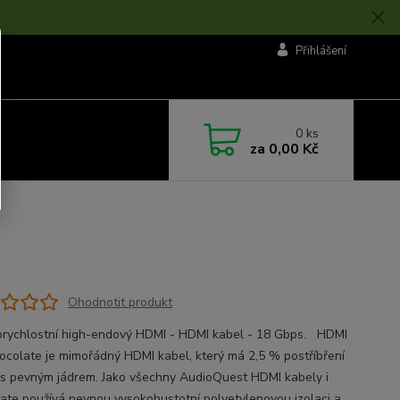
Přihlášení
0
ks
za
0,00 Kč
Ohodnotit produkt
rychlostní high-endový HDMI - HDMI kabel - 18 Gbps. HDMI
hocolate je mimořádný HDMI kabel, který má 2,5 % postříbření
 s pevným jádrem. Jako všechny AudioQuest HDMI kabely i
ate používá pevnou vysokohustotní polyetylenovou izolaci a