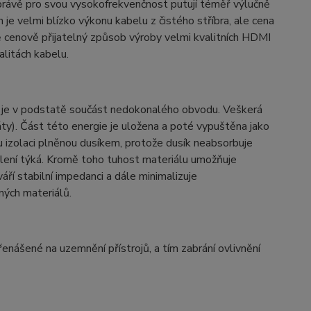
y právě pro svou vysokofrekvenčnost putují téměř výlučně
je velmi blízko výkonu kabelu z čistého stříbra, ale cena
 cenově přijatelný způsob výroby velmi kvalitních HDMI
alitách kabelu.
či je v podstatě součást nedokonalého obvodu. Veškerá
áty). Část této energie je uložena a poté vypuštěna jako
 izolaci plněnou dusíkem, protože dusík neabsorbuje
eslení týká. Kromě toho tuhost materiálu umožňuje
áří stabilní impedanci a dále minimalizuje
ných materiálů.
enášené na uzemnění přístrojů, a tím zabrání ovlivnění