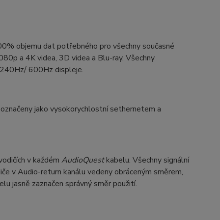
100% objemu dat potřebného pro všechny současné
080p a 4K videa, 3D videa a Blu-ray. Všechny
240Hz/ 600Hz displeje.
značeny jako vysokorychlostní sethernetem a
 vodičích v každém
AudioQuest
kabelu. Všechny signální
odiče v Audio-return kanálu vedeny obráceným směrem,
belu jasně zaznačen správný směr použití.