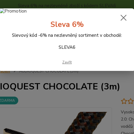
Sleva 6% na nezlevněné zboží s kódem SLEVA6
..
KONTAKTY
O NÁS
POPTÁVKA ZBOŽÍ - KALKULACE
Sleva 6%
Slevový kód -6% na nezlevněný sortiment v obchodě:
Hledat
SLEVA6
Zavřít
abely
AUDIOQUEST CHOCOLATE (3m)
IOQUEST CHOCOLATE (3m)
 ZDARMA
Vysoko
2.0: C
vodičů
Chocol