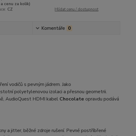
a cenu za kolik)
uce:
CZ
Hlídat cenu / dostupnost
Komentáře
0
ení vodičů s pevným jádrem. Jako
totní polyetylenovou izolaci a přesnou geometrii.
čně, AudioQuest HDMI kabel
Chocolate
opravdu podává
ny a jitter, běžné zdroje rušení. Pevné postříbřené