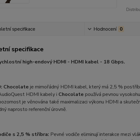
Distrib
etní specifikace
Hodnocení
0
tní specifikace
chlostní high-endový HDMI - HDMI kabel - 18 Gbps.
:
Chocolate
je mimořádný HDMI kabel, který má 2,5 % postříbř
AudioQuest HDMI kabely i
Chocolate
používá pevnou vysokohus
 pozornost je věnována také maximalizaci výkonu HDMI a skute
ný naprosto referenční úrovně.
diče s 2,5 % stříbra:
Pevné vodiče eliminují interakce mezi vlák