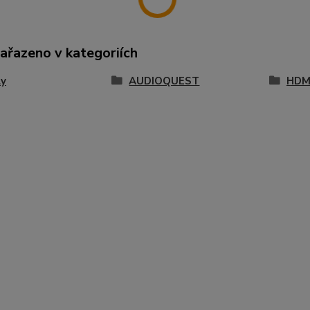
zařazeno v kategoriích
ly
AUDIOQUEST
HDM