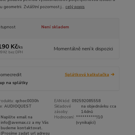
 geometrii. Zvláštní pozornost j...
celý popis
tupnost
Není skladem
190 Kč
/
ks
Momentálně není k dispozici
89 Kč
bez DPH
Splátková kalkulačka
up na splátky
roduktu:
qchoc0030h
EAN kód:
092592085558
e:
AUDIOQUEST
Skladové
na objednávku cca
zásoby:
14dnů
Napište email na
Hodnocení:
**********/10
info@avemax.cz a my Vás
(vynikající)
budeme kontaktovat.
(Prosíme zadat url adresu