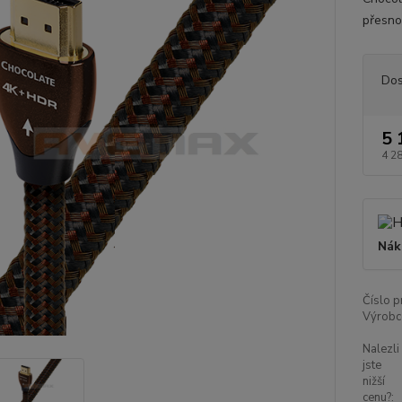
přesnou
Dos
5 
4 2
Nák
Číslo p
Výrobc
Nalezli
jste
nižší
cenu?: