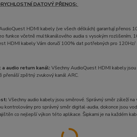
RYCHLOSTNÍ DATOVÝ PŘENOS:
AudioQuest HDMI kabely (ve všech délkách) garantují přenos 
eo funkce včetně multikanálového audia s vysokým rozlišením, 1
st HDMI kabely Vám doručí 100% dat potřebných pro 120Hz/ 
 a audio return kanál:
Všechny AudioQuest HDMI kabely jsou o
vě přenáší zpětný zvukový kanál ARC.
st:
Všechny audio kabely jsou směrové. Správný směr záleží na
ou kontrolovány pro správný směr digital-audia, dokonce jsou v
ajištěn co nejlepší výkon této aplikace. Šipkami je na každém ka