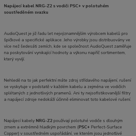
Napájecí kabel NRG-Z2 s vodiči PSC+ v polotuhém
soustředěném svazku
AudioQuest je již řadu let nejvýznamnějším výrobcem kabelů pro
špičkové a specifické aplikace. Jeho výrobky jsou distribuovány ve
více než šedesáti zemích, kde se společnost AudioQuest zaměřuje
na poskytování vynikající hodnoty a výkonu napříč sortimentem,
který vyvíjí.
Nehledě na to jak perfektní máte zdroj střídavého napájení, rušení
se vyskytuje v podstatě v každém kabelu a zejména ve vodičích
splétaných z jednotlivých pramenů. Ani ty nejsofistikovanější filtry
a napájecí zdroje nedokáží účinně eliminovat toto kabelové rušení.
Napájecí kabely
NRG-Z2
používají polotuhé vodiče s dlouhým
zrnem a extrémně hladkým povrchem (
PSC+
Perfect-Surface
Copper) v soustředném uspořádání, ve kterém jsou jednotlivé