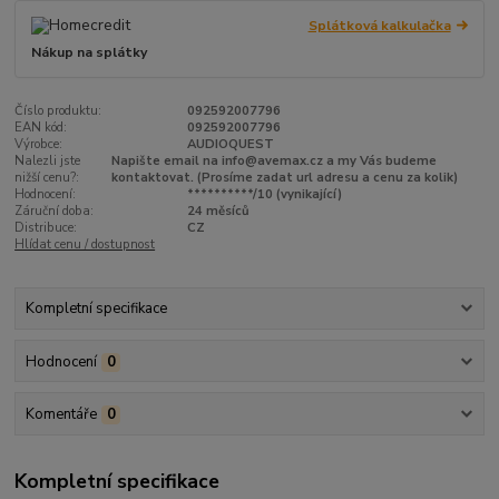
Splátková kalkulačka
Nákup na splátky
Číslo produktu:
092592007796
EAN kód:
092592007796
Výrobce:
AUDIOQUEST
Nalezli jste
Napište email na info@avemax.cz a my Vás budeme
nižší cenu?:
kontaktovat. (Prosíme zadat url adresu a cenu za kolik)
Hodnocení:
**********/10 (vynikající)
Záruční doba:
24 měsíců
Distribuce:
CZ
Hlídat cenu / dostupnost
Kompletní specifikace
Hodnocení
0
Komentáře
0
Kompletní specifikace