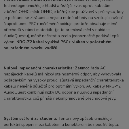
technologie umožňuje hladší a čistější zvuk oproti kabelům
z běžné OFHC mědi. OFHC je běžný kov používaný v průmyslu, kdy
je počítáno se ztrátami a nejsou nutné ohledy na vznikající rušení.
Naproti tomu PSC+ měď méně oxiduje, protože obsahuje méně
přechodů v rámci materiálu (je to premiová měď v nabídce
AudioQuestu), méně nečistot a zcela jednoznačně podává lepší
výkon.
NRG-Z2 kabel využívá PSC+ vláken v polotuhém
soustředném svazku vodičů.
Nulová impedanční charakteristika:
Zatímco řada AC
napájecích kabelů má nízký stejnosměrný odpor, aby vyhovovala
požadavkům na vysoký proud, zůstává impedanční charakteristika
kabelu neméně důležitá pro optimální výkon. AC kabely NRG-Y2
AudioQuest kombinují nízký DC odpor a nulovou impedanční
charakteristiku, což přináší nekomprimované přechodové jevy.
Systém sváření za studena:
Tento nový způsob umožňuje
perfektní spojení mezi kabelem a konektorem bez použití tepla.