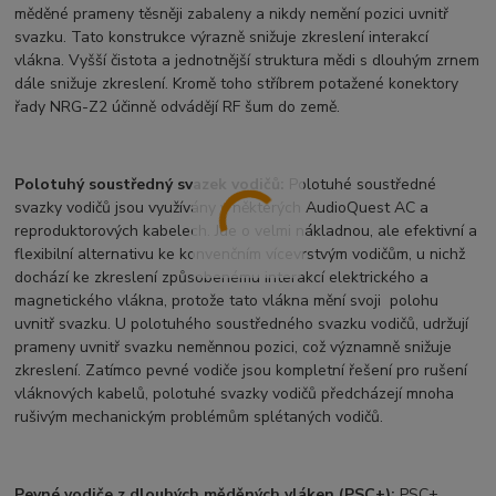
měděné prameny těsněji zabaleny a nikdy nemění pozici uvnitř
svazku. Tato konstrukce výrazně snižuje zkreslení interakcí
vlákna. Vyšší čistota a jednotnější struktura mědi s dlouhým zrnem
dále snižuje zkreslení. Kromě toho stříbrem potažené konektory
řady NRG-Z2 účinně odvádějí RF šum do země.
Polotuhý soustředný svazek vodičů:
Polotuhé soustředné
svazky vodičů jsou využívány v některých AudioQuest AC a
reproduktorových kabelech. Jde o velmi nákladnou, ale efektivní a
flexibilní alternativu ke konvenčním vícevrstvým vodičům, u nichž
dochází ke zkreslení způsobenému interakcí elektrického a
magnetického vlákna, protože tato vlákna mění svoji polohu
uvnitř svazku. U polotuhého soustředného svazku vodičů, udržují
prameny uvnitř svazku neměnnou pozici, což významně snižuje
zkreslení. Zatímco pevné vodiče jsou kompletní řešení pro rušení
vláknových kabelů, polotuhé svazky vodičů předcházejí mnoha
rušivým mechanickým problémům splétaných vodičů.
Pevné vodiče z dlouhých měděných vláken (PSC+):
PSC+