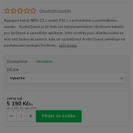
Ohodnotit produkt
Napájecí kabel NRG-Z2 s vodiči PSC+ v polotuhém soustředěném
svazku AudioQuest je již řadu let nejvýznamnějším výrobcem kabelů
pro špičkové a specifické aplikace. Jeho výrobky jsou distribuovány ve
více než šedesáti zemích, kde se společnost AudioQuest zaměřuje na
poskytování vynikající hodnoty...
celý popis
Dostupnost
Skladem
DÉLKA
cena od
5 190 Kč
/
ks
od
4 289 Kč
bez DPH
Přidat do košíku