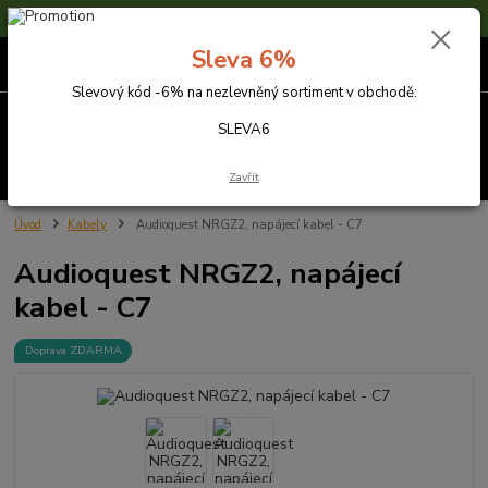
Sleva 6% na nezlevněné zboží s kódem SLEVA6
Sleva 6%
0
ks
za
0,00 Kč
Slevový kód -6% na nezlevněný sortiment v obchodě:
Menu
SLEVA6
Hledat
Zavřít
Úvod
Kabely
Audioquest NRGZ2, napájecí kabel - C7
Audioquest NRGZ2, napájecí
kabel - C7
Doprava ZDARMA