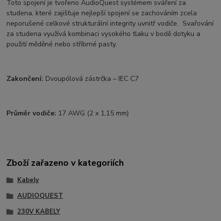
Toto spojení je tvořeno AudioQuest systémem sváření za
studena, které zajišťuje nejlepší spojení se zachováním zcela
neporušené celkové strukturální integrity uvnitř vodiče. Svařování
za studena využívá kombinaci vysokého tlaku v bodě dotyku a
použití měděné nebo stříbrné pasty.
Zakončení:
Dvoupólová zástrčka – IEC C7
Průměr vodiče:
17 AWG (2 x 1,15 mm)
Zboží zařazeno v kategoriích
Kabely
AUDIOQUEST
230V KABELY