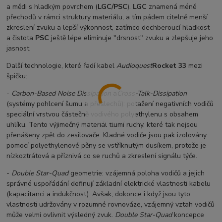
a mědi s hladkým povrchem (
LGC/PSC
).
LGC
znamená méně
přechodů v rámci struktury materiálu, a tím pádem citelně menší
zkreslení zvuku a lepší výkonnost, zatímco dechberoucí hladkost
a čistota
PSC
ještě lépe eliminuje "drsnost" zvuku a zlepšuje jeho
jasnost.
Další technologie, které řadí kabel
Audioquest
Rocket 33
mezi
špičku:
-
Carbon-Based Noise Dissipation
a
Cross-Talk-Dissipation
(systémy pohlcení šumu a přeslechů): potažení negativních vodičů
speciální vrstvou částečně vodivého polyethylenu s obsahem
uhlíku. Tento výjimečný materiál tlumí ruchy, které tak nejsou
přenášeny zpět do zesilovače. Kladné vodiče jsou pak izolovány
pomocí polyethylenové pěny se vstříknutým dusíkem, protože je
nízkoztrátová a příznivá co se ruchů a zkreslení signálu týče.
-
Double Star-Quad
geometrie: vzájemná poloha vodičů a jejich
správné uspořádání definují základní elektrické vlastnosti kabelu
(kapacitanci a indukčnost). Avšak, dokonce i když jsou tyto
vlastnosti udržovány v rozumné rovnováze, vzájemný vztah vodičů
může velmi ovlivnit výsledný zvuk.
Double Star-Quad
koncepce