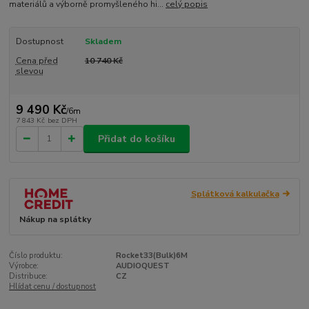
materiálů a výborně promyšleného hi...
celý popis
Dostupnost
Skladem
Cena před
10 740 Kč
slevou
9 490 Kč
/
6m
7 843 Kč
bez DPH
Přidat do košíku
Splátková kalkulačka
Nákup na splátky
Číslo produktu:
Rocket33(Bulk)6M
Výrobce:
AUDIOQUEST
Distribuce:
CZ
Hlídat cenu / dostupnost