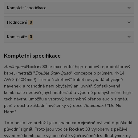
Kompletní specifikace
Hodnocení
0
Komentáře
0
Kompletní specifikace
Audioquest
Rocket 33
je excelentní high-endový reproduktorový
kabel (metráž) "
Double Star-Quad
" koncepce o průměru 4×14
AWG (2,08 mm²). Tento "raketový" kabel nevypadá obyčejně
navenek, a rozhodně není obyčejný ani uvnitř. Sofistikovaná
kombinace neobyčejných materiálů a výborně promyšleného high-
tech návrhu umožňuje vzorový, bezchybný přenos audio signálu
plně v duchu základní myšlenky výrobce
Audioquest
"Do No
Harm".
Toto heslo lze přeložit jako snahu co
nejméně
ovlivnit či poškodit
původní signál. Proto jsou vodiče
Rocket 33
vyrobeny z pečlivě
vyvedené kombinace vysoce čisté výběrové mědi s dlouhými zrny