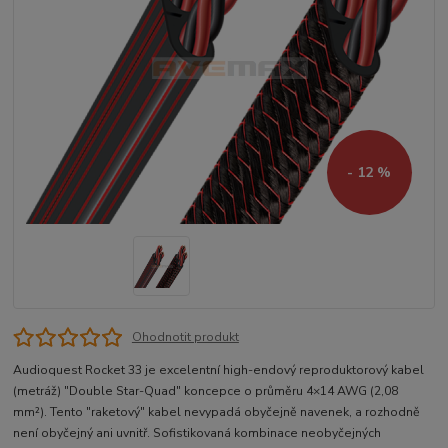
- 12 %
Ohodnotit produkt
Audioquest Rocket 33 je excelentní high-endový reproduktorový kabel
(metráž) "Double Star-Quad" koncepce o průměru 4×14 AWG (2,08
mm²). Tento "raketový" kabel nevypadá obyčejně navenek, a rozhodně
není obyčejný ani uvnitř. Sofistikovaná kombinace neobyčejných