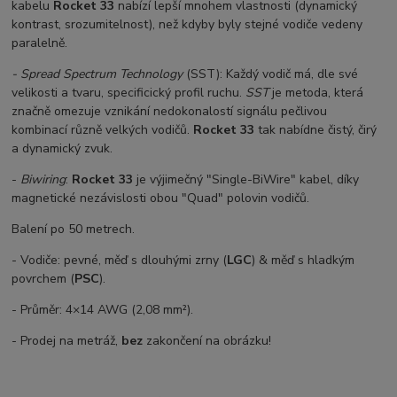
kabelu
Rocket 33
nabízí lepší mnohem vlastnosti (dynamický
kontrast, srozumitelnost), než kdyby byly stejné vodiče vedeny
paralelně.
- Spread Spectrum Technology
(SST): Každý vodič má, dle své
velikosti a tvaru, specificický profil ruchu.
SST
je metoda, která
značně omezuje vznikání nedokonalostí signálu pečlivou
kombinací různě velkých vodičů.
Rocket 33
tak nabídne čistý, čirý
a dynamický zvuk.
-
Biwiring
:
Rocket 33
je výjimečný "Single-BiWire" kabel, díky
magnetické nezávislosti obou "Quad" polovin vodičů.
Balení po 50 metrech.
- Vodiče: pevné, měď s dlouhými zrny (
LGC
) & měď s hladkým
povrchem (
PSC
).
- Průměr: 4×14 AWG (2,08 mm²).
- Prodej na metráž,
bez
zakončení na obrázku!