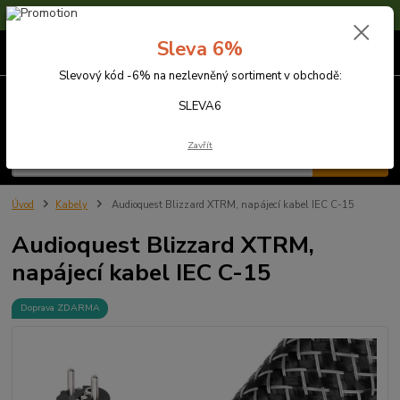
Sleva 6% na nezlevněné zboží s kódem SLEVA6
Sleva 6%
0
ks
za
0,00 Kč
Slevový kód -6% na nezlevněný sortiment v obchodě:
Menu
SLEVA6
Zavřít
Hledat
Úvod
Kabely
Audioquest Blizzard XTRM, napájecí kabel IEC C-15
Audioquest Blizzard XTRM,
napájecí kabel IEC C-15
Doprava ZDARMA