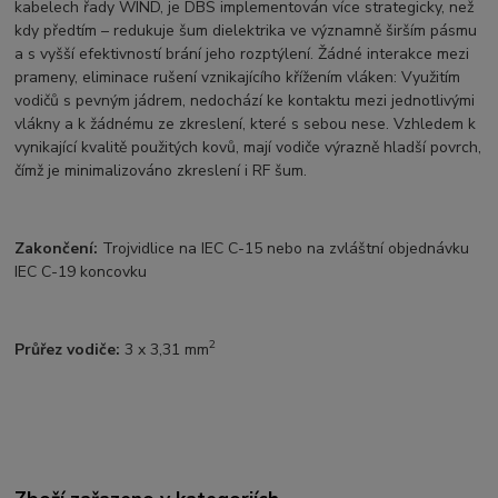
kabelech řady WIND, je DBS implementován více strategicky, než
kdy předtím – redukuje šum dielektrika ve významně širším pásmu
a s vyšší efektivností brání jeho rozptýlení. Žádné interakce mezi
prameny, eliminace rušení vznikajícího křížením vláken: Využitím
vodičů s pevným jádrem, nedochází ke kontaktu mezi jednotlivými
vlákny a k žádnému ze zkreslení, které s sebou nese. Vzhledem k
vynikající kvalitě použitých kovů, mají vodiče výrazně hladší povrch,
čímž je minimalizováno zkreslení i RF šum.
Zakončení:
Trojvidlice na IEC C-15 nebo na zvláštní objednávku
IEC C-19 koncovku
2
Průřez vodiče:
3 x 3,31 mm