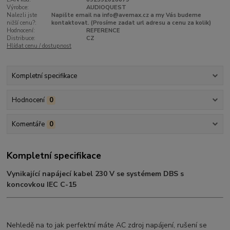
Výrobce:
AUDIOQUEST
Nalezli jste
Napište email na info@avemax.cz a my Vás budeme
nižší cenu?:
kontaktovat. (Prosíme zadat url adresu a cenu za kolik)
Hodnocení:
REFERENCE
Distribuce:
CZ
Hlídat cenu / dostupnost
Kompletní specifikace
Hodnocení
0
Komentáře
0
Kompletní specifikace
Vynikající napájecí kabel 230 V se systémem DBS s
koncovkou IEC C-15
Nehledě na to jak perfektní máte AC zdroj napájení, rušení se