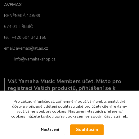
AVEMAX
BRNĚNSKÁ 148/69
674 01 TŘEBÍČ
tel.: +420 604 342 165
email:
avemax@atlas.cz
info@yamaha-shop.cz
Váš Yamaha Music Members účet. Místo pro
registraci Vašich produktů, přihlášení se k
odběru novinek a místo, kde nám můžete sdělit,
co Vás zajímá.
Pro základní funkčnost, zpříjemnění používání webu, analytické
účely a v případě udělení souhlasu také pro účely cílení reklamy
využíváme soubory cookies. Nastavení vlastních preferencí
cookies můžete kdykoli upravit odkazem ve spodní části stránek.
Souhlasím
Nastavení