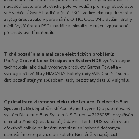
naváděcí cestu pro elektrické pole ve vodiči i pro magnetické pole
vně vodiče. Úžasně hladké a čisté PSC+ vodiče eliminují drsnost a
zvyšují čirost zvuku v porovnání s OFHC, OCC, 8N a dalšími druhy
mědi. Vyšší čistota PSC+ nadále minimalizuje rušení způsobené
přechody uvnitř materiálu.
Tiché pozadí a minimalizace elektrických problémů:
Použitý
Ground
Noise Dissipation System NDS
využívá stejné
technologie jako další výkonové produkty Gartha Powella –
vynikající síťové filtry NIAGARA. Kabely řady WIND snižují šum a
čistí pozadí stejným způsobem, tedy bez ztráty detailů v signálu.
Optimalizace vlastností elektrické izolace (Dielectric-Bias
System (DBS):
Společností AudioQuest vyvinutý a patentovaný
systém Dielectric-Bias System (US Patent # 7126055) je využíván
u mnoha AudioQuest kabelů již dávno. Tento DBS systém velmi
efektivně snižuje nelineární zkreslení způsobené dočasným
uchováním energie v izolaci kabelu. Nicméně, v napájecích