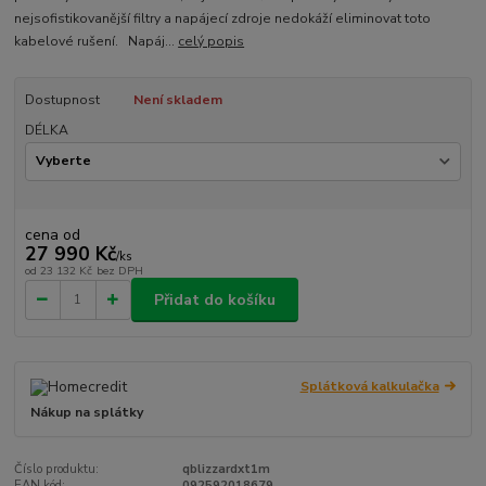
nejsofistikovanější filtry a napájecí zdroje nedokáží eliminovat toto
kabelové rušení. Napáj...
celý popis
Dostupnost
Není skladem
DÉLKA
cena od
27 990 Kč
/
ks
od
23 132 Kč
bez DPH
Přidat do košíku
Splátková kalkulačka
Nákup na splátky
Číslo produktu:
qblizzardxt1m
EAN kód:
092592018679