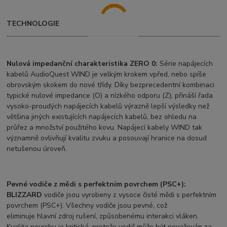
TECHNOLOGIE
Nulová impedanční charakteristika ZERO 0:
Série napájecích
kabelů AudioQuest WIND je velkým krokem vpřed, nebo spíše
obrovským skokem do nové třídy. Díky bezprecedentní kombinaci
typické nulové impedance (O) a nízkého odporu (Z), přináší řada
vysoko-proudých napájecích kabelů výrazně lepší výsledky než
většina jiných existujících napájecích kabelů, bez ohledu na
průřez a množství použitého kovu. Napájecí kabely WIND tak
významně ovlivňují kvalitu zvuku a posouvají hranice na dosud
netušenou úroveň.
Pevné vodiče z mědi s perfektním povrchem (PSC+):
BLIZZARD
vodiče jsou vyrobeny z vysoce čisté mědi s perfektním
povrchem (PSC+). Všechny vodiče jsou pevné, což
eliminuje hlavní zdroj rušení, způsobenému interakci vláken.
Kvalita povrchu je kritická, protože vodič může být považován za