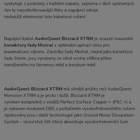
vyskytuje z podstaty v každém kabelu, zejména v těch splétaných.
Ani ty nejsofistikovanější filtry a napájecí zdroje
nedokáží eliminovat toto kabelové rušení.
Napájecí kabel
AudioQuest Blizzard XTRM
je osazen luxusními
konektory řady Mistral
s optimální upínací silou pro
maximalizaci výkonu. Zástrčky řady Mistral, stejně jako konektory
řady Storm, jsou vyrobeny ze silné vrstvy stříbra přímo
nanášeného na červenou měď a berylium měď.
AudioQuest Blizzard XTRM
má silnější průřez než AudioQuest
Monsoon XTRM a je proto i tužší. Blizzard XTRM je
vyroben kompletně z vodičů Perfect Surface Copper + (PSC +) a
je vybaven modulem DBS s potlačením vysokofrekvenčního rušení.
Aplikovány jsou i další technologie jako Ground Noise Dissipation
System - vícevrstvý štít, který absorbuje vysokofrekvenční šum.