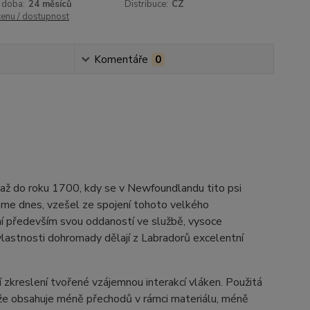
 doba:
24 měsíců
Distribuce:
CZ
cenu / dostupnost
Komentáře
0
i až do roku 1700, kdy se v Newfoundlandu tito psi
známe dnes, vzešel ze spojení tohoto velkého
í především svou oddaností ve službě, vysoce
vlastnosti dohromady dělají z Labradorů excelentní
í zkreslení tvořené vzájemnou interakcí vláken. Použitá
ože obsahuje méně přechodů v rámci materiálu, méně