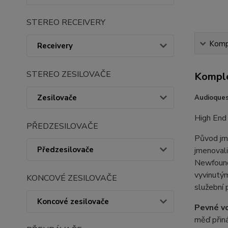
STEREO RECEIVERY
Kompl
Receivery
STEREO ZESILOVAČE
Komple
Zesilovače
Audioques
High End
PŘEDZESILOVAČE
Původ jm
Předzesilovače
jmenovali
Newfound
vyvinutým
KONCOVÉ ZESILOVAČE
služební 
Koncové zesilovače
Pevné vo
měď přiná