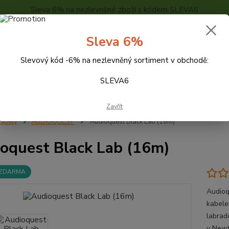
Sleva 6% na nezlevněné zboží s kódem SLEVA6
..
KONTAKTY
O NÁS
POPTÁVKA ZBOŽÍ - KALKULACE
Sleva 6%
Slevový kód -6% na nezlevněný sortiment v obchodě:
Hledat
SLEVA6
Zavřít
abely
AUDIOQUEST
Audioquest Black Lab (16m)
oquest Black Lab (16m)
 ZDARMA
Audioq
kabele
labrado
v Newf