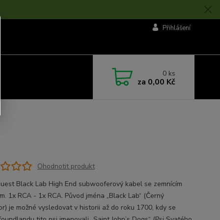
Přihlášení
0
ks
za
0,00 Kč
Ohodnotit produkt
uest Black Lab High End subwooferový kabel se zemnícím
m. 1x RCA - 1x RCA. Původ jména „Black Lab“ (Černý
r) je možné vysledovat v historii až do roku 1700, kdy se
oundlandu tito psi jmenovali „Saint John’s Dogs“ (Psi Svatého