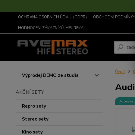
OCHRANA OSOBNÍCH ÚDAJŮ (GDPR)
OBCHODNÍ PODMÍNKY .
HODNOCENÍ ZÁKAZNÍKŮ (HEUREKA)
Úvod
K
Výprodej DEMO ze studia
Audi
AKČNÍ SETY
Doprava
Repro sety
Stereo sety
Kino sety