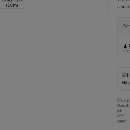
Johna).
Dos
4 
3 7
Nák
Číslo p
Nalezli
jste
nižší
cenu?: