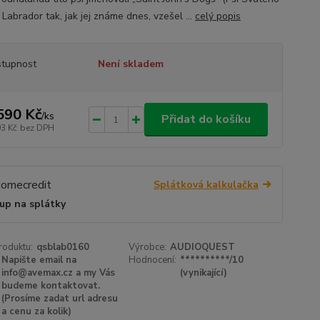
 Labrador tak, jak jej známe dnes, vzešel ...
celý popis
tupnost
Není skladem
590 Kč
/
ks
Přidat do košíku
93 Kč
bez DPH
Splátková kalkulačka
up na splátky
roduktu:
qsblab0160
Výrobce:
AUDIOQUEST
Napište email na
Hodnocení:
**********/10
info@avemax.cz a my Vás
(vynikající)
budeme kontaktovat.
(Prosíme zadat url adresu
a cenu za kolik)