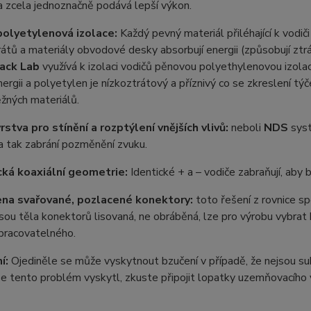
a zcela jednoznačně podává lepší výkon.
olyetylenová izolace:
Každý pevný materiál přiléhající k vodi
rátů a materiály obvodové desky absorbují energii (způsobují ztr
ack Lab
využívá k izolaci vodičů pěnovou polyethylenovou izol
ergii a polyetylen je nízkoztrátový a příznivý co se zkreslení t
ěžných materiálů.
stva pro stínění a rozptýlení vnějších vlivů:
neboli
NDS
sys
 a tak zabrání pozměnění zvuku.
ká koaxiální geometrie:
Identické + a – vodiče zabraňují, aby b
na svařované, pozlacené konektory:
toto řešení z rovnice sp
sou těla konektorů lisovaná, ne obráběná, lze pro výrobu vybrat 
pracovatelného.
í:
Ojediněle se může vyskytnout bzučení v případě, že nejsou su
e tento problém vyskytl, zkuste připojit lopatky uzemňovacího 