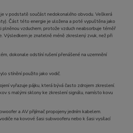
či je v podstatě součást nedokonalého obvodu. Veškerá
áty). Část této energie je uložena a poté vypuštěna jako
aci plněnou vzduchem, protože vzduch neabsorbuje téměř
ýče. Výsledkem je znatelně méně zkreslený zvuk, než při
tém, dokonale odstíní rušení přenášené na uzemnění
ylo stínění použito jako vodič.
ojení vyřazuje pájku, která bývá často zdrojem zkreslení.
kov s malými sklony ke zkreslení signálu, namísto kovu
bwoofer a AV přijímač propojeny jedním kabelem.
vodiče na kovové šasi subwooferu nebo k šasi vysílací