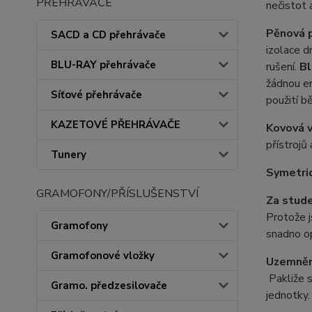
PŘEHRÁVAČE
nečistot 
Pěnová p
SACD a CD přehrávače
izolace d
BLU-RAY přehrávače
rušení.
Bl
žádnou en
Síťové přehrávače
použití b
KAZETOVÉ PŘEHRÁVAČE
Kovová vr
přístrojů
Tunery
Symetric
GRAMOFONY/PŘÍSLUŠENSTVÍ
Za stude
Protože j
Gramofony
snadno o
Gramofonové vložky
Uzemněn
Pakliže s
Gramo. předzesilovače
jednotky.