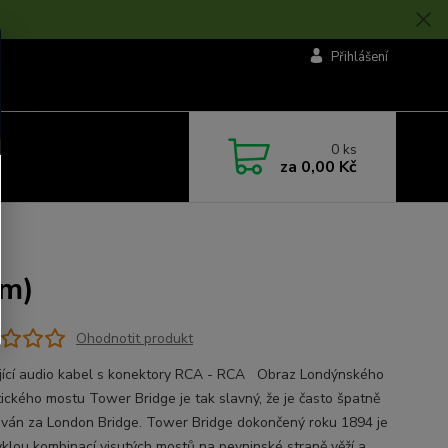
Přihlášení
0
ks
za
0,00 Kč
6m)
Ohodnotit produkt
jící audio kabel s konektory RCA - RCA Obraz Londýnského
ického mostu Tower Bridge je tak slavný, že je často špatně
ván za London Bridge. Tower Bridge dokončený roku 1894 je
klou kombinací visutých mostů na pevninské straně věží a