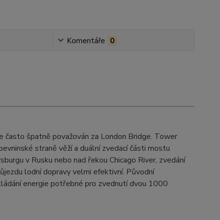
Komentáře
0
e je často špatně považován za London Bridge. Tower
vninské straně věží a duální zvedací části mostu
rsburgu v Rusku nebo nad řekou Chicago River, zvedání
jezdu lodní dopravy velmi efektivní. Původní
ládání energie potřebné pro zvednutí dvou 1000