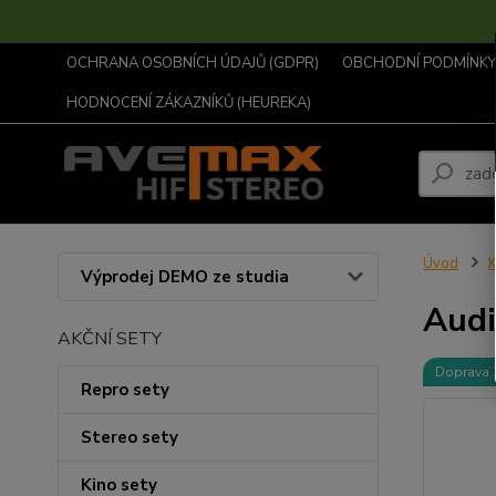
OCHRANA OSOBNÍCH ÚDAJŮ (GDPR)
OBCHODNÍ PODMÍNKY .
HODNOCENÍ ZÁKAZNÍKŮ (HEUREKA)
Úvod
K
Výprodej DEMO ze studia
Aud
AKČNÍ SETY
Doprava
Repro sety
Stereo sety
Kino sety