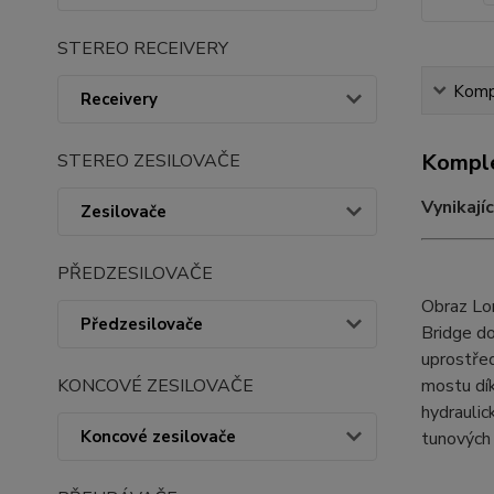
STEREO RECEIVERY
Kompl
Receivery
Komple
STEREO ZESILOVAČE
Vynikají
Zesilovače
PŘEDZESILOVAČE
Obraz Lo
Předzesilovače
Bridge do
uprostřed
mostu dík
KONCOVÉ ZESILOVAČE
hydrauli
Koncové zesilovače
tunových 