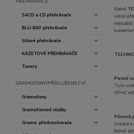
PŘEHRÁVAČE
Kabel
T
SACD a CD přehrávače
volně pře
nejslabší
BLU-RAY přehrávače
konektory
Síťové přehrávače
KAZETOVÉ PŘEHRÁVAČE
TECHNO
Tunery
Pevné vo
GRAMOFONY/PŘÍSLUŠENSTVÍ
Tyto vodi
OFHC mědi
Gramofony
Gramofonové vložky
Pěnová p
Gramo. předzesilovače
Izolace k
formě zkr