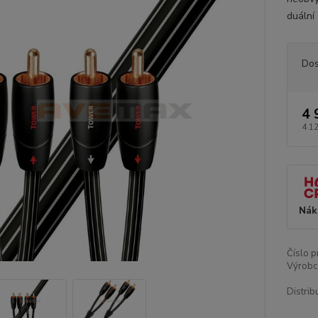
duální 
Dos
4 
4 1
Nák
Číslo p
Výrobc
Distrib