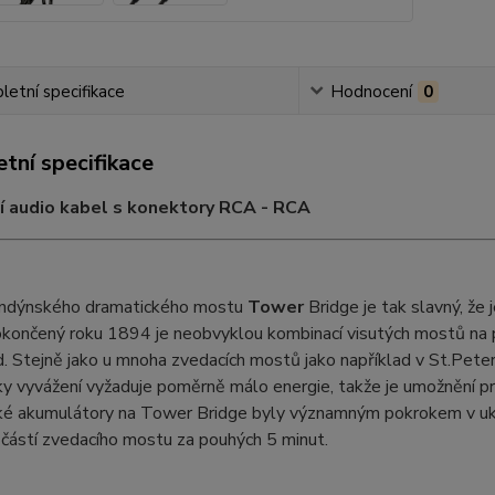
etní specifikace
Hodnocení
0
tní specifikace
cí audio kabel s konektory RCA - RCA
ndýnského dramatického mostu
Tower
Bridge je tak slavný, ž
končený roku 1894 je neobvyklou kombinací visutých mostů na pe
. Stejně jako u mnoha zvedacích mostů jako například v St.Pete
y vyvážení vyžaduje poměrně málo energie, takže je umožnění prů
cké akumulátory na Tower Bridge byly významným pokrokem v uk
částí zvedacího mostu za pouhých 5 minut.