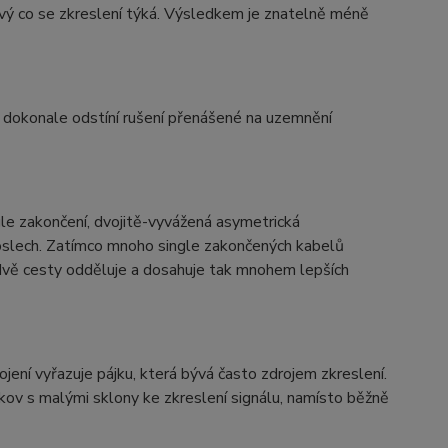
ivý co se zkreslení týká. Výsledkem je znatelně méně
, dokonale odstíní rušení přenášené na uzemnění
le zakončení, dvojitě-vyvážená asymetrická
 poslech. Zatímco mnoho single zakončených kabelů
o dvě cesty odděluje a dosahuje tak mnohem lepších
ojení vyřazuje pájku, která bývá často zdrojem zkreslení.
 kov s malými sklony ke zkreslení signálu, namísto běžně