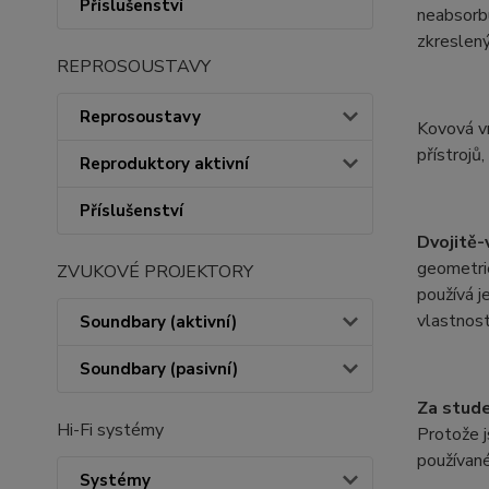
Příslušenství
neabsorbu
zkreslený
REPROSOUSTAVY
Reprosoustavy
Kovová vr
přístrojů
Reproduktory aktivní
Příslušenství
Dvojitě-
geometrie
ZVUKOVÉ PROJEKTORY
používá j
vlastnost
Soundbary (aktivní)
Soundbary (pasivní)
Za stude
Hi-Fi systémy
Protože j
používan
Systémy