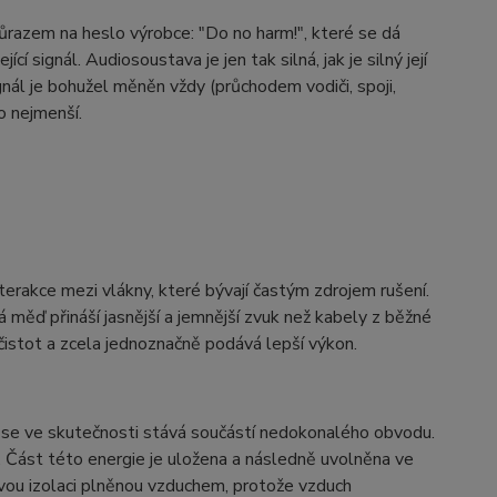
ůrazem na heslo výrobce: "Do no harm!", které se dá
 signál. Audiosoustava je jen tak silná, jak je silný její
gnál je bohužel měněn vždy (průchodem vodiči, spoji,
o nejmenší.
terakce mezi vlákny, které bývají častým zdrojem rušení.
á měď přináší jasnější a jemnější zvuk než kabely z běžné
stot a zcela jednoznačně podává lepší výkon.
e se ve skutečnosti stává součástí nedokonalého obvodu.
y. Část této energie je uložena a následně uvolněna ve
ovou izolaci plněnou vzduchem, protože vzduch