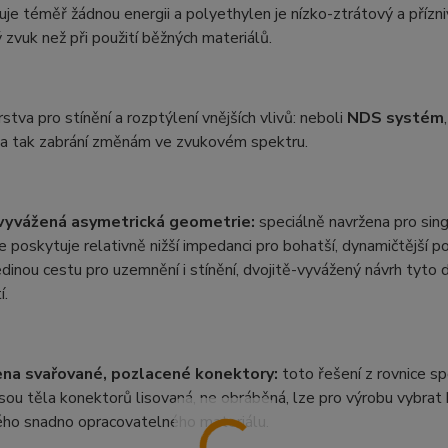
je téměř žádnou energii a polyethylen je nízko-ztrátový a přízn
 zvuk než při použití běžných materiálů.
stva pro stínění a rozptýlení vnějších vlivů: neboli
NDS systém
, a tak zabrání změnám ve zvukovém spektru.
vyvážená asymetrická geometrie:
speciálně navržena pro sing
 poskytuje relativně nižší impedanci pro bohatší, dynamičtější
edinou cestu pro uzemnění i stínění, dvojitě-vyvážený návrh tyt
í.
na svařované, pozlacené konektory:
toto řešení z rovnice sp
sou těla konektorů lisovaná, ne obráběná, lze pro výrobu vybrat
ého snadno opracovatelného materiálu.