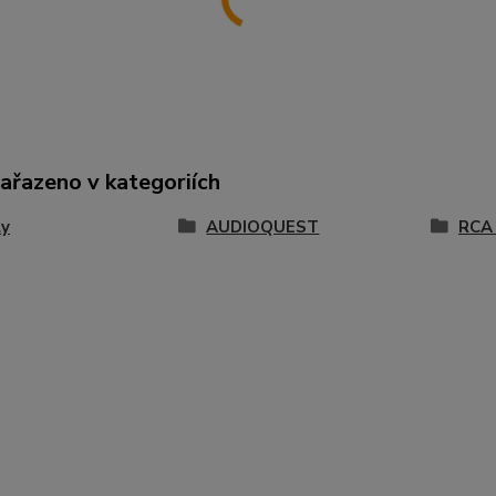
zařazeno v kategoriích
ly
AUDIOQUEST
RCA 