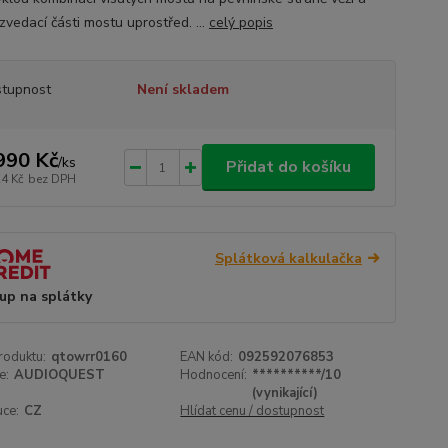
zvedací části mostu uprostřed. ...
celý popis
tupnost
Není skladem
990 Kč
/
ks
Přidat do košíku
24 Kč
bez DPH
Splátková kalkulačka
up na splátky
roduktu:
qtowrr0160
EAN kód:
092592076853
e:
AUDIOQUEST
Hodnocení:
**********/10
(vynikající)
uce:
CZ
Hlídat cenu / dostupnost