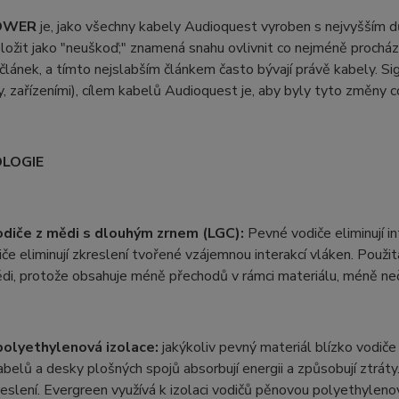
OWER
je, jako všechny kabely Audioquest vyroben s nejvyšším d
ložit jako "neuškoď;" znamená snahu ovlivnit co nejméně procházející
 článek, a tímto nejslabším článkem často bývají právě kabely. Si
, zařízeními), cílem kabelů Audioquest je, aby byly tyto změny c
LOGIE
diče z mědi s dlouhým zrnem (LGC):
Pevné vodiče eliminují in
če eliminují zkreslení tvořené vzájemnou interakcí vláken. Použit
, protože obsahuje méně přechodů v rámci materiálu, méně neči
olyethylenová izolace:
jakýkoliv pevný materiál blízko vodič
abelů a desky plošných spojů absorbují energii a způsobují ztrát
eslení. Evergreen využívá k izolaci vodičů pěnovou polyethylen