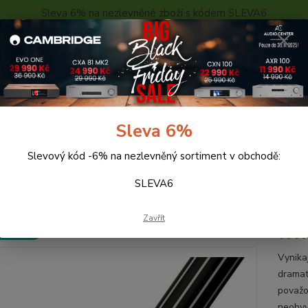
Sleva 6% na nezlevněné zboží s kódem SLEVA6
..
KONTAKTY
O NÁS
POPTÁVKA ZBOŽÍ - KALKULACE
Hledat
Sleva 6%
Slevový kód -6% na nezlevněný sortiment v obchodě:
abely
Audioquest Tower RR RCA-RCA (16m)
SLEVA6
ioquest Tower RR RCA-RCA (1
Zavřít
 ZDARMA
Vynika
dramat
považo
neobvy