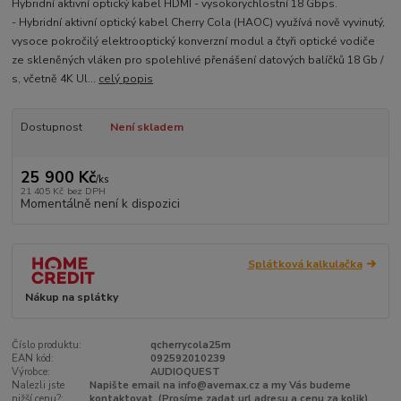
Hybridní aktivní optický kabel HDMI - vysokorychlostní 18 Gbps.
- Hybridní aktivní optický kabel Cherry Cola (HAOC) využívá nově vyvinutý,
vysoce pokročilý elektrooptický konverzní modul a čtyři optické vodiče
ze skleněných vláken pro spolehlivé přenášení datových balíčků 18 Gb /
s, včetně 4K Ul...
celý popis
Dostupnost
Není skladem
25 900 Kč
/
ks
21 405 Kč
bez DPH
Momentálně není k dispozici
Splátková kalkulačka
Nákup na splátky
Číslo produktu:
qcherrycola25m
EAN kód:
092592010239
Výrobce:
AUDIOQUEST
Nalezli jste
Napište email na info@avemax.cz a my Vás budeme
nižší cenu?:
kontaktovat. (Prosíme zadat url adresu a cenu za kolik)