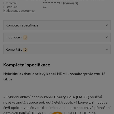
Hodnocení:
**********/10 (vynikající)
Distribuce:
CZ
Hlídat cenu / dostupnost
Kompletní specifikace
Hodnocení
0
Komentáře
0
Kompletní specifikace
Hybridní aktivní optický kabel HDMI - vysokorychlostní 18
Gbps.
-
Hybridní aktivní optický kabel
Cherry Cola (HAOC)
využívá
nově vyvinutý, vysoce pokročilý elektrooptický konverzní modul a
čtyři optické vodiče ze skleněných vláken pro spolehlivé přenášení
datových balíčků 18 Gb / s, včetně 4K Ultra HD a HDR, na