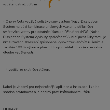
vzdálenosti až 30,5 m.
- Cherry Cola využívá sofistikovaný systém Noise-Dissipation
System na bázi kombinace uhlíkových vláken a stříbrných
směrových vrstev pro odstínění šumu a RF rušení (NDS (Noise-
Dissipation System) vyvinutý společností AudioQuest Díky tomu je
nimalizováno zkreslení způsobené vysokofrekvenčním rušením a
zajištěn 100 % výkon a plně pohlcující zážitek. To vše i na velmi
dlouhé vzdálenosti.
- 4 vodiče ze skelných vláken.
Kabel je vhodný pro nejnáročnější aplikace a instalace. Lze ho
snadno protahovat a je odolný proti krátkodobému žáru.
ODKAZY