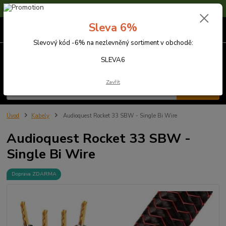
Sleva 6% na nezlevněné zboží s kódem SLEVA6
Sleva 6%
0
ks
za
0,00 Kč
Slevový kód -6% na nezlevněný sortiment v obchodě:
Menu
SLEVA6
Zavřít
Hledat
Úvod
Kabely
Audioquest Rocket 33 SBW - Single Bi Wire
Audioquest Rocket 33 SBW -
Single Bi Wire
Doprava ZDARMA