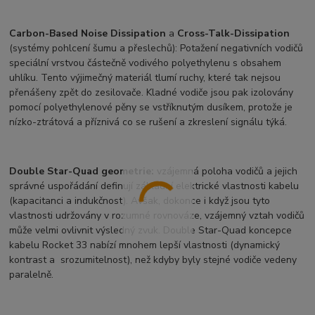
Carbon-Based Noise Dissipation
a
Cross-Talk-Dissipation
(systémy pohlcení šumu a přeslechů): Potažení negativních vodičů
speciální vrstvou částečně vodivého polyethylenu s obsahem
uhlíku. Tento výjimečný materiál tlumí ruchy, které tak nejsou
přenášeny zpět do zesilovače. Kladné vodiče jsou pak izolovány
pomocí polyethylenové pěny se vstříknutým dusíkem, protože je
nízko-ztrátová a příznivá co se rušení a zkreslení signálu týká.
Double Star-Quad geometrie:
vzájemná poloha vodičů a jejich
správné uspořádání definují základní elektrické vlastnosti kabelu
(kapacitanci a indukčnost). Avšak, dokonce i když jsou tyto
vlastnosti udržovány v rozumné rovnováze, vzájemný vztah vodičů
může velmi ovlivnit výsledný zvuk. Double Star-Quad koncepce
kabelu Rocket 33 nabízí mnohem lepší vlastnosti (dynamický
kontrast a srozumitelnost), než kdyby byly stejné vodiče vedeny
paralelně.