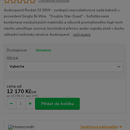
Ohodnotit produkt
Audioquest Rocket 33 SBW - vynikající reproduktorová sada kabelů v
provedení Single Bi-Wire "Double Star-Quad" - Sofistikovaná
kombinace neobyčejných materiálů a výborně promyšleného high-tech
návrhu umožňuje vzorový, bezchybný přenos audio signálu plně v duchu
základní myšlenky výrobce Audioquest...
celý popis
Dostupnost
Skladem
DÉLKA
cena od
12 170 Kč
/
set
od
10 058 Kč
bez DPH
Přidat do košíku
Splátková kalkulačka