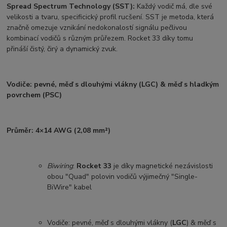
Spread Spectrum Technology (SST):
Každý vodič má, dle své
velikosti a tvaru, specificický profil rucšení. SST je metoda, která
značně omezuje vznikání nedokonalostí signálu pečlivou
kombinací vodičů s různým průřezem. Rocket 33 díky tomu
přináší čistý, čirý a dynamický zvuk.
Vodiče: pevné, měď s dlouhými vlákny (LGC) & měď s hladkým
povrchem (PSC)
Průměr: 4×14 AWG (2,08 mm²)
Biwiring
:
Rocket 33
je díky magnetické nezávislosti
obou "Quad" polovin vodičů výjimečný "Single-
BiWire" kabel
Vodiče: pevné, měď s dlouhými vlákny (
LGC
) & měď s