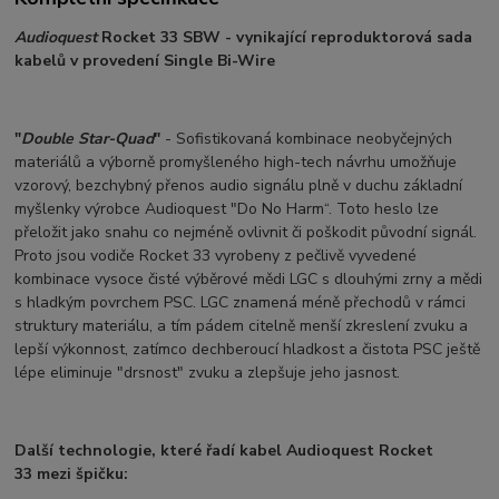
Audioquest
Rocket 33 SBW - vynikající reproduktorová sada
kabelů v provedení Single Bi-Wire
"
Double Star-Quad
"
- Sofistikovaná kombinace neobyčejných
materiálů a výborně promyšleného high-tech návrhu umožňuje
vzorový, bezchybný přenos audio signálu plně v duchu základní
myšlenky výrobce Audioquest "Do No Harm“. Toto heslo lze
přeložit jako snahu co nejméně ovlivnit či poškodit původní signál.
Proto jsou vodiče Rocket 33 vyrobeny z pečlivě vyvedené
kombinace vysoce čisté výběrové mědi LGC s dlouhými zrny a mědi
s hladkým povrchem PSC. LGC znamená méně přechodů v rámci
struktury materiálu, a tím pádem citelně menší zkreslení zvuku a
lepší výkonnost, zatímco dechberoucí hladkost a čistota PSC ještě
lépe eliminuje "drsnost" zvuku a zlepšuje jeho jasnost.
Další technologie, které řadí kabel Audioquest Rocket
33 mezi špičku: