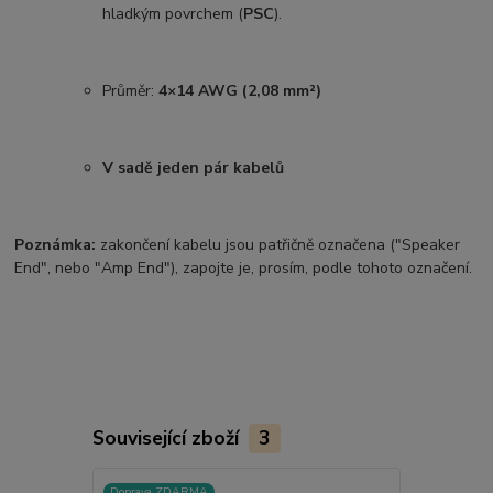
hladkým povrchem (
PSC
).
Průměr:
4×14 AWG (2,08 mm²)
V sadě jeden pár kabelů
Poznámka:
zakončení kabelu jsou patřičně označena ("Speaker
End", nebo "Amp End"), zapojte je, prosím, podle tohoto označení.
Související zboží
3
Doprava ZDARMA
Doprava ZD