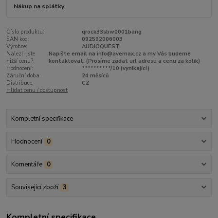
Nákup na splátky
Číslo produktu:
qrock33sbw0001bang
EAN kód:
092592006003
Výrobce:
AUDIOQUEST
Nalezli jste
Napište email na info@avemax.cz a my Vás budeme
nižší cenu?:
kontaktovat. (Prosíme zadat url adresu a cenu za kolik)
Hodnocení:
**********/10 (vynikající)
Záruční doba:
24 měsíců
Distribuce:
CZ
Hlídat cenu / dostupnost
Kompletní specifikace
Hodnocení
0
Komentáře
0
Související zboží
3
Kompletní specifikace