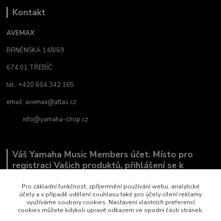
Kontakt
AVEMAX
BRNĚNSKÁ 148/69
674 01 TŘEBÍČ
tel.: +420 604 342 165
email:
avemax@atlas.cz
info@yamaha-shop.cz
Váš Yamaha Music Members účet. Místo pro
registraci Vašich produktů, přihlášení se k
odběru novinek a místo, kde nám můžete sdělit,
co Vás zajímá.
Pro základní funkčnost, zpříjemnění používání webu, analytické
účely a v případě udělení souhlasu také pro účely cílení reklamy
využíváme soubory cookies. Nastavení vlastních preferencí
cookies můžete kdykoli upravit odkazem ve spodní části stránek.