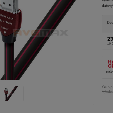
datovýc
Dos
23
19 
Nák
Číslo p
Výrobc