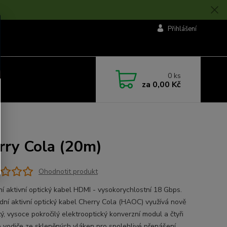
Přihlášení
0
ks
za
0,00 Kč
rry Cola (20m)
Ohodnotit produkt
ní aktivní optický kabel HDMI - vysokorychlostní 18 Gbps.
idní aktivní optický kabel Cherry Cola (HAOC) využívá nově
ý, vysoce pokročilý elektrooptický konverzní modul a čtyři
é vodiče ze skleněných vláken pro spolehlivé přenášení