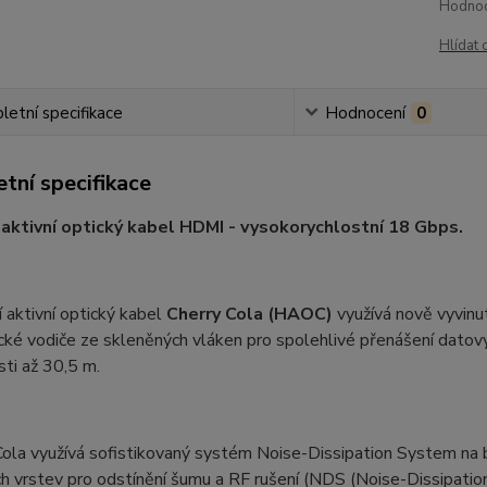
Hodnoc
Hlídat 
etní specifikace
Hodnocení
0
tní specifikace
 aktivní optický kabel HDMI - vysokorychlostní 18 Gbps.
í aktivní optický kabel
Cherry Cola (HAOC)
využívá nově vyvinu
ické vodiče ze skleněných vláken pro spolehlivé přenášení datov
ti až 30,5 m.
Cola využívá sofistikovaný systém Noise-Dissipation System na b
h vrstev pro odstínění šumu a RF rušení (NDS (Noise-Dissipati