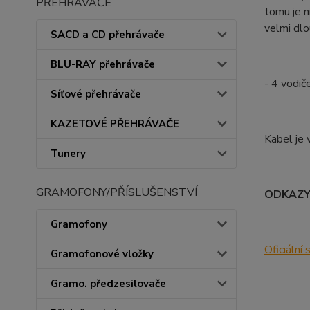
PŘEHRÁVAČE
tomu je n
velmi dlo
SACD a CD přehrávače
BLU-RAY přehrávače
- 4 vodič
Síťové přehrávače
KAZETOVÉ PŘEHRÁVAČE
Kabel je 
Tunery
GRAMOFONY/PŘÍSLUŠENSTVÍ
ODKAZ
Gramofony
Oficiální
Gramofonové vložky
Gramo. předzesilovače