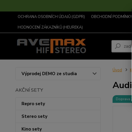
OCHRANA OSOBNÍCH ÚDAJŮ (GDPR)
OBCHODNÍ PODMÍNKY .
HODNOCENÍ ZÁKAZNÍKŮ (HEUREKA)
Úvod
K
Výprodej DEMO ze studia
Audi
AKČNÍ SETY
Doprava
Repro sety
Stereo sety
Kino sety