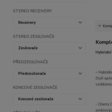
STEREO RECEIVERY
Receivery
Kompl
STEREO ZESILOVAČE
Komple
Zesilovače
Hybridní
PŘEDZESILOVAČE
-
Hybridn
Předzesilovače
čtyři opt
vzdálenos
KONCOVÉ ZESILOVAČE
Koncové zesilovače
- Cherry 
směrovýc