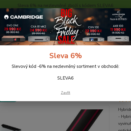
Sleva 6% na nezlevněné zboží s kódem SLEVA6
..
KONTAKTY
O NÁS
POPTÁVKA ZBOŽÍ - KALKULACE
Hledat
Sleva 6%
Slevový kód -6% na nezlevněný sortiment v obchodě:
abely
Audioquest Optický HMDI kabel Cherry Cola (20m)
SLEVA6
oquest Optický HMDI kabel Che
Zavřít
 ZDARMA
Hybrid
- Hybr
vyvinut
optick