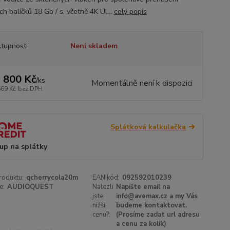
h balíčků 18 Gb / s, včetně 4K Ul...
celý popis
tupnost
Není skladem
 800 Kč
/
ks
Momentálně není k dispozici
669 Kč
bez DPH
Splátková kalkulačka
up na splátky
roduktu:
qcherrycola20m
EAN kód:
092592010239
e:
AUDIOQUEST
Nalezli
Napište email na
jste
info@avemax.cz a my Vás
nižší
budeme kontaktovat.
cenu?:
(Prosíme zadat url adresu
a cenu za kolik)