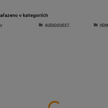
zařazeno v kategoriích
ly
AUDIOQUEST
HDM