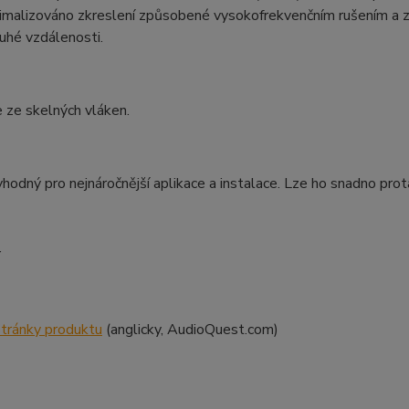
imalizováno zkreslení způsobené vysokofrekvenčním rušením a zaj
uhé vzdálenosti.
e ze skelných vláken.
vhodný pro nejnáročnější aplikace a instalace. Lze ho snadno pro
Y
 stránky
produktu
(anglicky, AudioQuest.com)