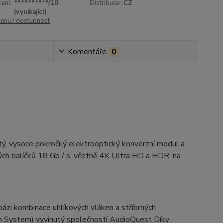
ení:
**********/10
Distribuce:
CZ
(vynikající)
cenu / dostupnost
Komentáře
0
tý, vysoce pokročilý elektrooptický konverzní modul a
ých balíčků 18 Gb / s, včetně 4K Ultra HD a HDR, na
ázi kombinace uhlíkových vláken a stříbrných
on System) vyvinutý společností AudioQuest Díky