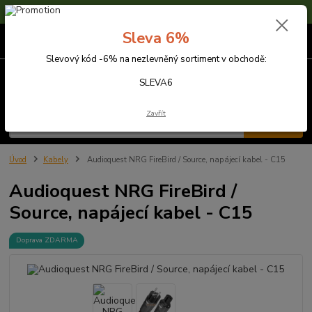
Sleva 6% na nezlevněné zboží s kódem SLEVA6
Sleva 6%
0
ks
za
0,00 Kč
Slevový kód -6% na nezlevněný sortiment v obchodě:
Menu
SLEVA6
Zavřít
Hledat
Úvod
Kabely
Audioquest NRG FireBird / Source, napájecí kabel - C15
Audioquest NRG FireBird /
Source, napájecí kabel - C15
Doprava ZDARMA