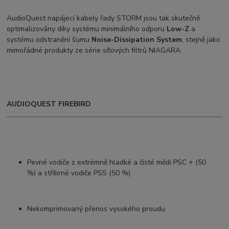
AudioQuest napájecí kabely řady STORM jsou tak skutečně
optimalizovány díky systému minimálního odporu
Low-Z
a
systému odstranění šumu
Noise-Dissipation System
, stejně jako
mimořádné produkty ze série síťových filtrů NIAGARA.
AUDIOQUEST FIREBIRD
Pevné vodiče z extrémně hladké a čisté mědi PSC + (50
%) a stříbrné vodiče PSS (50 %)
Nekomprimovaný přenos vysokého proudu