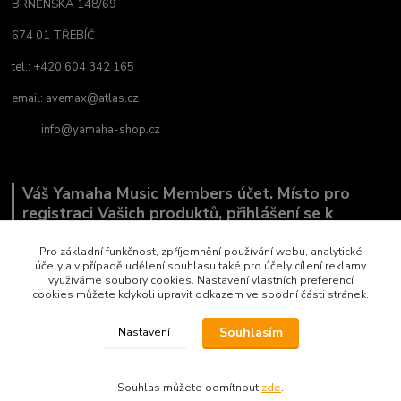
BRNĚNSKÁ 148/69
674 01 TŘEBÍČ
tel.: +420 604 342 165
email:
avemax@atlas.cz
info@yamaha-shop.cz
Váš Yamaha Music Members účet. Místo pro
registraci Vašich produktů, přihlášení se k
odběru novinek a místo, kde nám můžete sdělit,
co Vás zajímá.
Pro základní funkčnost, zpříjemnění používání webu, analytické
účely a v případě udělení souhlasu také pro účely cílení reklamy
využíváme soubory cookies. Nastavení vlastních preferencí
cookies můžete kdykoli upravit odkazem ve spodní části stránek.
Souhlasím
Nastavení
Copyright by AVEMAX
Souhlas můžete odmítnout
zde
.
Vytvořeno na
Eshop-rychle.cz