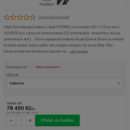
Ohodnotit produkt
High-End napájecí kabel z řady STORM s koncovkou IEC C-15 ve verzi
SOURCE pro zdrojové komponenty (CD přehrávače, streamery, bluray
přehrávače atd.) Série napájecích kabelů AudioQuest Storm je velkým
krokem vpřed, nebo spíše obrovským skokem do nové třídy. Díky
bezprecedentní kombinaci typické im...
celý popis
Dostupnost
Není skladem
DÉLKA
cena od
78 490 Kč
/
ks
od
64 868 Kč
bez DPH
Přidat do košíku