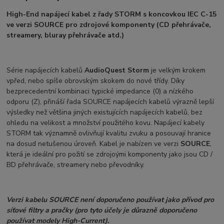
High-End napájecí kabel z řady STORM s koncovkou IEC C-15
ve verzi SOURCE pro zdrojové komponenty (CD přehrávače,
streamery, bluray přehrávače atd.)
Série napájecích kabelů
AudioQuest Storm
je velkým krokem
vpřed, nebo spíše obrovským skokem do nové třídy. Díky
bezprecedentní kombinaci typické impedance (0) a nízkého
odporu (Z), přináší řada SOURCE napájecích kabelů výrazně lepší
výsledky než většina jiných existujících napájecích kabelů, bez
ohledu na velikost a množství použitého kovu. Napájecí kabely
STORM tak významně ovlivňují kvalitu zvuku a posouvají hranice
na dosud netušenou úroveň. Kabel je nabízen ve verzi
SOURCE
,
která je ideální pro požití se zdrojoými komponenty jako jsou CD /
BD přehrávače, streamery nebo převodníky.
Verzi kabelu SOURCE není doporučeno používat jako přívod pro
síťové filtry a pračky (pro tyto účely je důrazně doporučeno
používat modely High-Current).