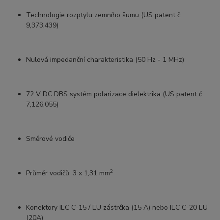
Technologie rozptylu zemního šumu (US patent č.
9,373,439)
Nulová impedanční charakteristika (50 Hz - 1 MHz)
72 V DC DBS systém polarizace dielektrika (US patent č.
7,126,055)
Směrové vodiče
2
Průměr vodičů: 3 x 1,31 mm
Konektory IEC C-15 / EU zástrčka (15 A) nebo IEC C-20 EU
(20A)