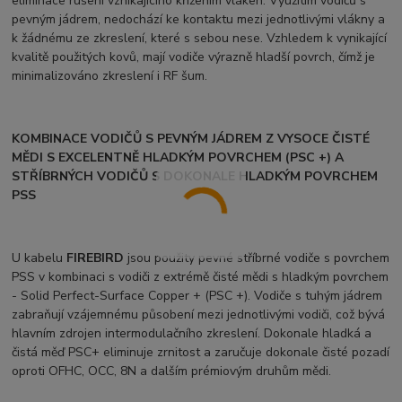
eliminace rušení vznikajícího křížením vláken: Využitím vodičů s
pevným jádrem, nedochází ke kontaktu mezi jednotlivými vlákny a
k žádnému ze zkreslení, které s sebou nese. Vzhledem k vynikající
kvalitě použitých kovů, mají vodiče výrazně hladší povrch, čímž je
minimalizováno zkreslení i RF šum.
KOMBINACE VODIČŮ S PEVNÝM JÁDREM Z VYSOCE ČISTÉ
MĚDI S EXCELENTNĚ HLADKÝM POVRCHEM (PSC +) A
STŘÍBRNÝCH VODIČŮ S DOKONALE HLADKÝM POVRCHEM
PSS
U kabelu
FIREBIRD
jsou použity pevné stříbrné vodiče s povrchem
PSS v kombinaci s vodiči z extrémě čisté mědi s hladkým povrchem
- Solid Perfect-Surface Copper + (PSC +). Vodiče s tuhým jádrem
zabraňují vzájemnému působení mezi jednotlivými vodiči, což bývá
hlavním zdrojen intermodulačního zkreslení. Dokonale hladká a
čistá měď PSC+ eliminuje zrnitost a zaručuje dokonale čisté pozadí
oproti OFHC, OCC, 8N a dalším prémiovým druhům mědi.