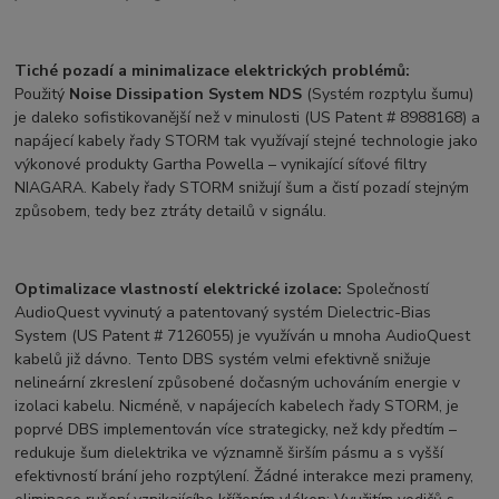
Tiché pozadí a minimalizace elektrických problémů:
Použitý
Noise Dissipation System NDS
(Systém rozptylu šumu)
je daleko sofistikovanější než v minulosti (US Patent # 8988168) a
napájecí kabely řady STORM tak využívají stejné technologie jako
výkonové produkty Gartha Powella – vynikající síťové filtry
NIAGARA. Kabely řady STORM snižují šum a čistí pozadí stejným
způsobem, tedy bez ztráty detailů v signálu.
Optimalizace vlastností elektrické izolace:
Společností
AudioQuest vyvinutý a patentovaný systém Dielectric-Bias
System (US Patent # 7126055) je využíván u mnoha AudioQuest
kabelů již dávno. Tento DBS systém velmi efektivně snižuje
nelineární zkreslení způsobené dočasným uchováním energie v
izolaci kabelu. Nicméně, v napájecích kabelech řady STORM, je
poprvé DBS implementován více strategicky, než kdy předtím –
redukuje šum dielektrika ve významně širším pásmu a s vyšší
efektivností brání jeho rozptýlení. Žádné interakce mezi prameny,