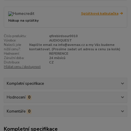
Splátková kalkulačka
Nákup na splátky
Číslo produktu:
qfirebirdsour0010
Výrobce:
AUDIOQUEST
Nalezli jste
Napište email na info@avemax.cz a my Vás budeme
nižší cenu?:
kontaktovat. (Prosíme zadat url adresu a cenu za kolik)
Hodnocení:
REFERENCE
Záruční doba:
24 měsíců
Distribuce:
CZ
Hlídat cenu / dostupnost
Kompletní specifikace
Hodnocení
0
Komentáře
0
Kompletní specifikace