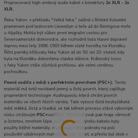
Propracovaný high-endový audio kabel s konektory
2x XLR - 2x
XLR.
Řeka Yukon, v překladu "Velká řeka," začíná v Britské Kolumbii
pramenem pod ledovcem Llewellyn a teče až do Beringova moře
u Aljašky. Mohla být vůbec první imigrační cestou pro
Severoamerické domorodce, ale rozhodně byla hlavní dopravní
tepnou mezi lety 1896-1903 během zlaté horečky na Klondiku.
Říční parníky křižovaly řeku Yukon až do 50. let 20. století, kdy
byla na Klondiku dokončena stavba dálnice. Královský losos
z řeky Yukon stále zůstává prchlivou, ale velmi ceněnou
pochoutkou.
Pevné vodiče z mědi s perfektním povrchem (PSC+):
Tento
materiál má totiž nevídaně jemný a čistý povrch, který zajišťuje
proprietární technologie
Audioquestu
, která chrání povrch
materiálu ve všech fázích výroby. Tato vysoce čistá bezkyslíkatá
měď, měkká, čistá a hladká, se tak během procesu stává výborným
nízko-ztrátovým
PSC+
vodičem. Výsledný zvuk pak hraje věrností
a čistotou, mnohem lépe, než kdyby pro výrobu kabelu byly
použity běžné materiály.
Audioquest
dělá pokroky na poli
používání výběrových materiálů již po 30 let, a přesto byl skok v