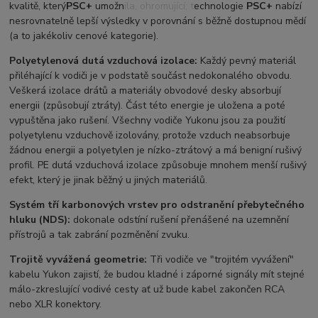
kvalitě, který
PSC+
umožnila, ohromující; technologie
PSC+
nabízí
nesrovnatelně lepší výsledky v porovnání s běžně dostupnou mědí
(a to jakékoliv cenové kategorie).
Polyetylenová dutá vzduchová izolace:
Každý pevný materiál
přiléhající k vodiči je v podstatě součást nedokonalého obvodu.
Veškerá izolace drátů a materiály obvodové desky absorbují
energii (způsobují ztráty). Část této energie je uložena a poté
vypuštěna jako rušení. Všechny vodiče Yukonu jsou za použití
polyetylenu vzduchově izolovány, protože vzduch neabsorbuje
žádnou energii a polyetylen je nízko-ztrátový a má benigní rušivý
profil. PE dutá vzduchová izolace způsobuje mnohem menší rušivý
efekt, který je jinak běžný u jiných materiálů.
Systém tří karbonových vrstev pro odstranění přebytečného
hluku (NDS):
dokonale odstíní rušení přenášené na uzemnění
přístrojů a tak zabrání pozměnění zvuku.
Trojitě vyvážená geometrie:
Tři vodiče ve "trojitém vyvážení"
kabelu Yukon zajistí, že budou kladné i záporné signály mít stejné
málo-zkreslující vodivé cesty ať už bude kabel zakončen RCA
nebo XLR konektory.