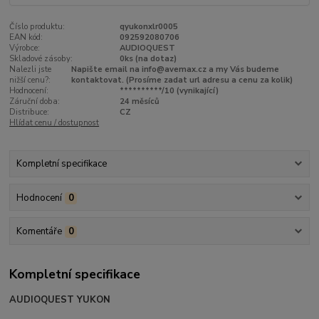
Číslo produktu:
qyukonxlr0005
EAN kód:
092592080706
Výrobce:
AUDIOQUEST
Skladové zásoby:
0ks (na dotaz)
Nalezli jste
Napište email na info@avemax.cz a my Vás budeme
nižší cenu?:
kontaktovat. (Prosíme zadat url adresu a cenu za kolik)
Hodnocení:
**********/10 (vynikající)
Záruční doba:
24 měsíců
Distribuce:
CZ
Hlídat cenu / dostupnost
Kompletní specifikace
Hodnocení
0
Komentáře
0
Kompletní specifikace
AUDIOQUEST YUKON