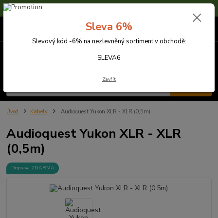
Sleva 6% na nezlevněné zboží s kódem SLEVA6
Sleva 6%
0
ks
za
0,00 Kč
Slevový kód -6% na nezlevněný sortiment v obchodě:
Menu
SLEVA6
Zavřít
Hledat
Úvod
Kabely
Audioquest Yukon XLR - XLR (0,5m)
Audioquest Yukon XLR - XLR
(0,5m)
Doprava ZDARMA