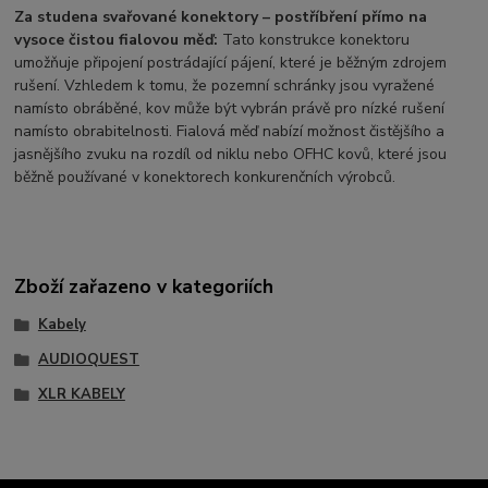
Za studena svařované konektory – postříbření přímo na
vysoce čistou fialovou měď:
Tato konstrukce konektoru
umožňuje připojení postrádající pájení, které je běžným zdrojem
rušení. Vzhledem k tomu, že pozemní schránky jsou vyražené
namísto obráběné, kov může být vybrán právě pro nízké rušení
namísto obrabitelnosti. Fialová měď nabízí možnost čistějšího a
jasnějšího zvuku na rozdíl od niklu nebo OFHC kovů, které jsou
běžně používané v konektorech konkurenčních výrobců.
Zboží zařazeno v kategoriích
Kabely
AUDIOQUEST
XLR KABELY