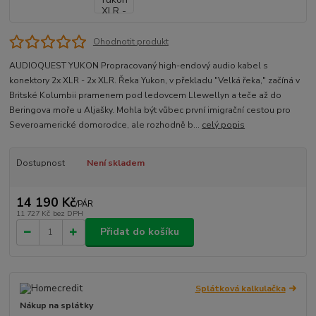
Ohodnotit produkt
AUDIOQUEST YUKON Propracovaný high-endový audio kabel s
konektory 2x XLR - 2x XLR. Řeka Yukon, v překladu "Velká řeka," začíná v
Britské Kolumbii pramenem pod ledovcem Llewellyn a teče až do
Beringova moře u Aljašky. Mohla být vůbec první imigrační cestou pro
Severoamerické domorodce, ale rozhodně b...
celý popis
Dostupnost
Není skladem
14 190 Kč
/
PÁR
11 727 Kč
bez DPH
Přidat do košíku
Splátková kalkulačka
Nákup na splátky