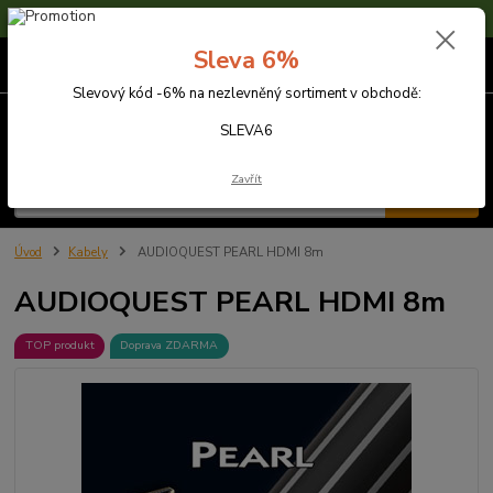
Sleva 6% na nezlevněné zboží s kódem SLEVA6
Sleva 6%
0
ks
za
0,00 Kč
Slevový kód -6% na nezlevněný sortiment v obchodě:
Menu
SLEVA6
Zavřít
Hledat
Úvod
Kabely
AUDIOQUEST PEARL HDMI 8m
AUDIOQUEST PEARL HDMI 8m
TOP produkt
Doprava ZDARMA