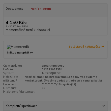
Dostupnost
Není skladem
4 150 Kč
/
ks
3 430 Kč
bez DPH
Momentálně není k dispozici
Splátková kalkulačka
Nákup na splátky
Číslo produktu:
qpearlhdmi0080
EAN kód:
092592087354
Výrobce:
AUDIOQUEST
Nalezli jste
Napište email na info@avemax.cz a my Vás budeme
nižší cenu?:
kontaktovat. (Prosíme zadat url adresu a cenu za kolik)
Hodnocení:
**********/10 (vynikající)
Distribuce:
CZ
Hlídat cenu / dostupnost
Kompletní specifikace