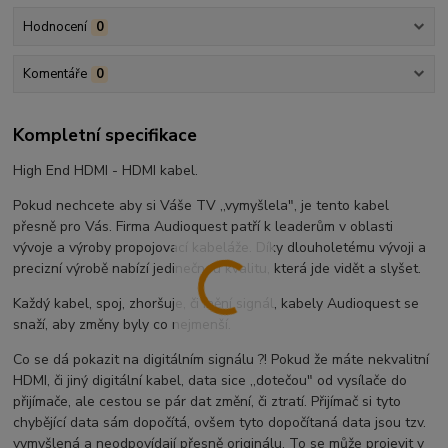
Hodnocení
0
Komentáře
0
Kompletní specifikace
High End HDMI - HDMI kabel.
Pokud nechcete aby si Váše TV ,,vymyšlela", je tento kabel
přesně pro Vás. Firma Audioquest patří k leaderům v oblasti
vývoje a výroby propojovací kabeláže. Díky dlouholetému vývoji a
precizní výrobě nabízí jedinečnou kvalitu, která jde vidět a slyšet.
Každý kabel, spoj, zhoršuje, či mění signál, kabely Audioquest se
snaží, aby změny byly co nejmenší.
Co se dá pokazit na digitálním signálu ?! Pokud že máte nekvalitní
HDMI, či jiný digitální kabel, data sice ,,dotečou" od vysílače do
přijímače, ale cestou se pár dat změní, či ztratí. Přijímač si tyto
chybějící data sám dopočítá, ovšem tyto dopočítaná data jsou tzv.
vymyšlená a neodpovídají přesně originálu. To se může projevit v