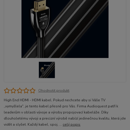
Ohodnotit produkt
High End HDMI - HDMI kabel. Pokud nechcete aby si Váše TV
,,vymyšlela", je tento kabel přesně pro Vás. Firma Audioquest patří k
leaderům v oblasti vývoje a výroby propojovací kabeláže. Díky
dlouholetému vývoji a precizní výrobě nabízí jedinečnou kvalitu, která jde
vidět a slyšet. Každý kabel, spoj, ...
celý popis