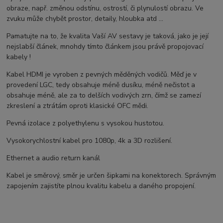
obraze, např. změnou odstínu, ostrostí, či plynulostí obrazu. Ve
zvuku může chybět prostor, detaily, hloubka atd ...
Pamatujte na to, že kvalita Vaší AV sestavy je taková, jako je její
nejslabší článek, mnohdy tímto článkem jsou právě propojovací
kabely !
Kabel HDMI je vyroben z pevných měděných vodičů. Měď je v
provedení LGC, tedy obsahuje méně dusíku, méně nečistot a
obsahuje méně, ale za to delších vodivých zrn, čímž se zamezí
zkreslení a ztrátám oproti klasické OFC mědi.
Pevná izolace z polyethylenu s vysokou hustotou.
Vysokorychlostní kabel pro 1080p, 4k a 3D rozlišení.
Ethernet a audio return kanál
Kabel je směrový, směr je určen šipkami na konektorech. Správným
zapojením zajistíte plnou kvalitu kabelu a daného propojení.