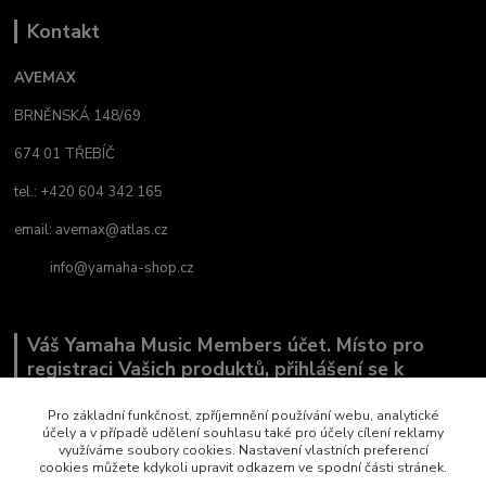
Kontakt
AVEMAX
BRNĚNSKÁ 148/69
674 01 TŘEBÍČ
tel.: +420 604 342 165
email:
avemax@atlas.cz
info@yamaha-shop.cz
Váš Yamaha Music Members účet. Místo pro
registraci Vašich produktů, přihlášení se k
odběru novinek a místo, kde nám můžete sdělit,
co Vás zajímá.
Pro základní funkčnost, zpříjemnění používání webu, analytické
účely a v případě udělení souhlasu také pro účely cílení reklamy
využíváme soubory cookies. Nastavení vlastních preferencí
cookies můžete kdykoli upravit odkazem ve spodní části stránek.