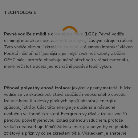
TECHNOLOGIE
Pevné vodiče z mědi s dlouhým zrnem (LGC):
Pevné vodiče
eliminují interakce mezi vlákny, které bývají častým zdrojem rušení.
Tyto vodiče eliminují zkreslení tvořené vzájemnou interakcí vláken.
Použitá měď přináší jasnější a jemnější zvuk než kabely z běžné
OFHC mědi, protože obsahuje méně přechodů v rámci materiálu,
méně nečistot a zcela jednoznačně podává lepší výkon.
Pěnová polyethylenová izolace:
jakýkoliv pevný materiál blízko
vodiče se ve skutečnosti stává součástí nedokonalého obvodu.
Izolace kabelů a desky plošných spojů absorbují energii a
způsobují ztráty. Část této energie je uložena a následně
uvolněna ve formě zkreslení. Evergreen využívá k izolaci vodičů
pěnovou polyethylenovou izolaci plněnou vzduchem, protože
vzduch neabsorbuje téměř žádnou energii a polyethylen je nízko-
ztrátový a příznivý co se zkreslení týká. Výsledkem je znatelně