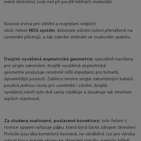
méně zkreslený zvuk než při použití běžných materiálů.
Kovová vrstva pro stínění a rozptýlení vnějších
vlivů: neboli
NDS systém
, dokonale odstíní rušení přenášené na
uzemnění přístrojů, a tak zabrání změnám ve zvukovém spektru.
Dvojitě-vyvážená asymetrická geometrie:
speciálně navržena
pro single zakončení, dvojitě-vyvážená asymetrická
geometrie poskytuje relativně nižší impedanci pro bohatší,
dynamičtější poslech. Zatímco mnoho single zakončených kabelů
používá jedinou cestu pro uzemnění i stínění, dvojitě-
vyvážený návrh tyto dvě cesty odděluje a dosahuje tak mnohem
lepších vlastností.
Za studena svařované, pozlacené konektory:
toto řešení z
rovnice spojení vyřazuje pájku, která bývá často zdrojem zkreslení.
Protože jsou těla konektorů lisovaná, ne obráběná, lze pro výrobu
vybrat kov s malými sklony ke zkreslení signálu, namísto běžně