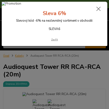
Sleva 6% na nezlevněné zboží s kódem SLEVA6
Sleva 6%
0
ks
za
0,00 Kč
Slevový kód -6% na nezlevněný sortiment v obchodě:
Menu
SLEVA6
Zavřít
Hledat
Úvod
Kabely
Audioquest Tower RR RCA-RCA (20m)
Audioquest Tower RR RCA-RCA
(20m)
Doprava ZDARMA