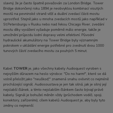
slavný, že je často špatně považován za London Bridge. Tower
Bridge dokončený roku 1894 je neobvyklou kombinací visutých
mostů na pevninské straně věží a duální zvedací části mostu
uprostřed. Stejně jako u mnoha zvedacích mostů jako například v
St.Petersburgu v Rusku nebo nad řekou Chicago River, zvedání
mostu díky vyvážení vyžaduje poměrně málo energie, takže je
umožnění průjezdu lodní dopravy velmi efektivní. Původní
hydraulické akumulátory na Tower Bridge byly významným
pokrokem v ukládání energie potřebné pro zvednutí dvou 1000
tunových částí zvedacího mostu za pouhých 5 minut.
Kabel
TOWER
je, jako všechny kabely Audioquest vyroben s
nejvyšším důrazem na heslo výrobce: "Do no harm!", které se dá
volně přeložit jako "neuškoď;" znamená snahu ovlivnit co nejméně
procházející signál. Audiosoustava je jen tak silná, jak je silný její
nejslabší článek, a tímto nejslabším článkem často bývají právě
kabely. Signál je bohužel měněn vždy (průchodem vodiči, spoji,
konektory, zařízeními), cílem kabelů Audioquest je, aby byly tyto
změny co nejmenší.