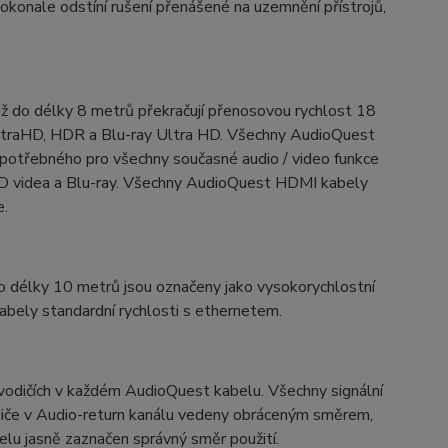
konale odstíní rušení přenášené na uzemnění přístrojů,
do délky 8 metrů překračují přenosovou rychlost 18
ltraHD, HDR a Blu-ray Ultra HD. Všechny AudioQuest
otřebného pro všechny současné audio / video funkce
3D videa a Blu-ray. Všechny AudioQuest HDMI kabely
e.
délky 10 metrů jsou označeny jako vysokorychlostní
bely standardní rychlosti s ethernetem.
vodičích v každém AudioQuest kabelu. Všechny signální
odiče v Audio-return kanálu vedeny obráceným směrem,
belu jasně zaznačen správný směr použití.