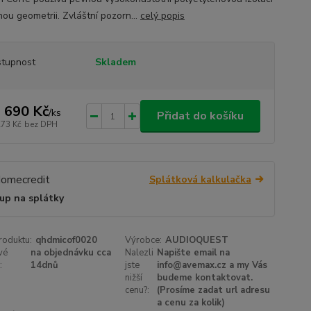
nou geometrii. Zvláštní pozorn...
celý popis
tupnost
Skladem
 690 Kč
/
ks
Přidat do košíku
273 Kč
bez DPH
Splátková kalkulačka
up na splátky
roduktu:
qhdmicof0020
Výrobce:
AUDIOQUEST
vé
na objednávku cca
Nalezli
Napište email na
:
14dnů
jste
info@avemax.cz a my Vás
nižší
budeme kontaktovat.
cenu?:
(Prosíme zadat url adresu
a cenu za kolik)