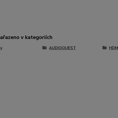
zařazeno v kategoriích
ly
AUDIOQUEST
HDM