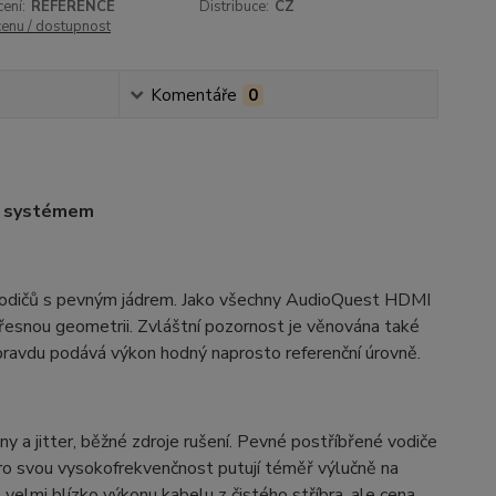
ení:
REFERENCE
Distribuce:
CZ
cenu / dostupnost
Komentáře
0
BS systémem
vodičů s pevným jádrem. Jako všechny AudioQuest HDMI
řesnou geometrii. Zvláštní pozornost je věnována také
ravdu podává výkon hodný naprosto referenční úrovně.
ny a jitter, běžné zdroje rušení. Pevné postříbřené vodiče
 pro svou vysokofrekvenčnost putují téměř výlučně na
velmi blízko výkonu kabelu z čistého stříbra, ale cena