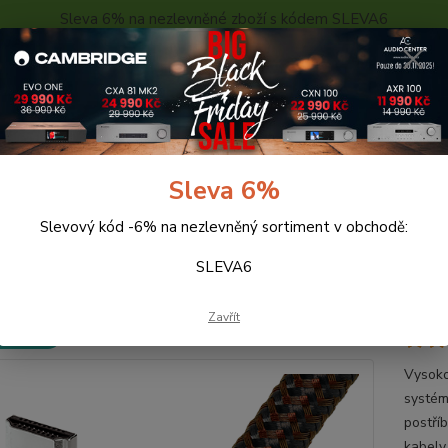
Sleva 6% na nezlevněné zboží s kódem SLEVA6
..
KONTAKTY
O NÁS
POPTÁVKA ZBOŽÍ - KALKULACE
Hledat
Sleva 6%
Slevový kód -6% na nezlevněný sortiment v obchodě:
abely
AUDIOQUEST HDMI COFFEE (2m)
SLEVA6
IOQUEST HDMI COFFEE (2m)
Zavřít
 ZDARMA
Vysoko
systém
postří
kabely