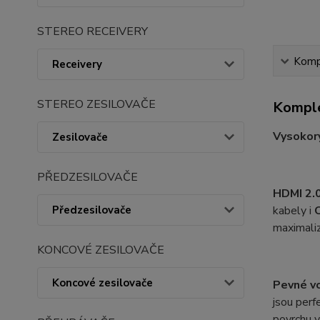
STEREO RECEIVERY
Kompl
Receivery
STEREO ZESILOVAČE
Komple
Vysokor
Zesilovače
PŘEDZESILOVAČE
HDMI 2.0
Předzesilovače
kabely i
maximali
KONCOVÉ ZESILOVAČE
Koncové zesilovače
Pevné vo
jsou perf
povrchu v