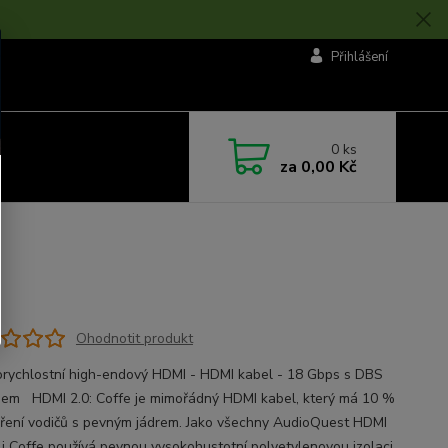
Přihlášení
0
ks
za
0,00 Kč
Ohodnotit produkt
rychlostní high-endový HDMI - HDMI kabel - 18 Gbps s DBS
em HDMI 2.0: Coffe je mimořádný HDMI kabel, který má 10 %
bření vodičů s pevným jádrem. Jako všechny AudioQuest HDMI
 i Coffe používá pevnou vysokohustotní polyetylenovou izolaci