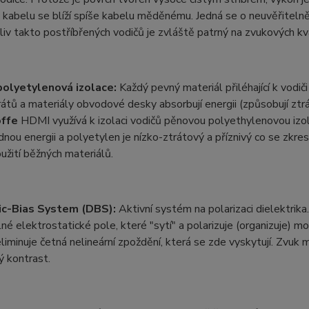
kabelu se blíží spíše kabelu měděnému. Jedná se o neuvěřitelně
liv takto postříbřených vodičů je zvláště patrný na zvukových kv
olyetylenová izolace:
Každý pevný materiál přiléhající k vodi
rátů a materiály obvodové desky absorbují energii (způsobují ztr
offe
HDMI využívá k izolaci vodičů pěnovou polyethylenovou izo
nou energii a polyetylen je nízko-ztrátový a příznivý co se zkr
oužití běžných materiálů.
ic-Bias System (DBS):
Aktivní systém na polarizaci dielektrik
ilné elektrostatické pole, které "sytí" a polarizuje (organizuje) m
 eliminuje četná nelineární zpoždění, která se zde vyskytují. Zvuk
 kontrast.