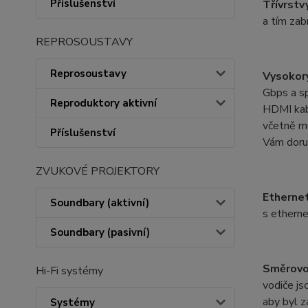
Příslušenství
Třívrstv
a tím zab
REPROSOUSTAVY
Reprosoustavy
Vysokor
Gbps a s
Reproduktory aktivní
HDMI kab
včetně m
Příslušenství
Vám doru
ZVUKOVÉ PROJEKTORY
Ethernet
Soundbary (aktivní)
s ethern
Soundbary (pasivní)
Směrovo
Hi-Fi systémy
vodiče js
aby byl z
Systémy