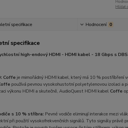
Hodnoc
Hlídat 
etní specifikace
Hodnocení
0
tní specifikace
ychlostní high-endový HDMI - HDMI kabel - 18 Gbps s D
:
Coffe
je mimořádný HDMI kabel, který má 10 % postříbření 
Coffe
používá pevnou vysokohustotní polyetylenovou izolaci a p
zaci výkonu HDMI a skutečně, AudioQuest HDMI kabel
Coffe
op
diče s 10 % stříbra:
Pevné vodiče eliminují interakce mezi vlák
ektní při použití vysokofrekvenčních signálů. Tyto signály právě
odiče. Protože je povrch tvořen vysoce čistým stříbrem, výkon je 