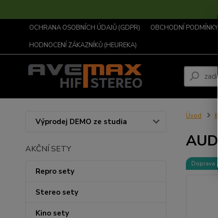
OCHRANA OSOBNÍCH ÚDAJŮ (GDPR)
OBCHODNÍ PODMÍNKY .
HODNOCENÍ ZÁKAZNÍKŮ (HEUREKA)
Úvod
K
Výprodej DEMO ze studia
AUD
AKČNÍ SETY
Doprava
Repro sety
Stereo sety
Kino sety