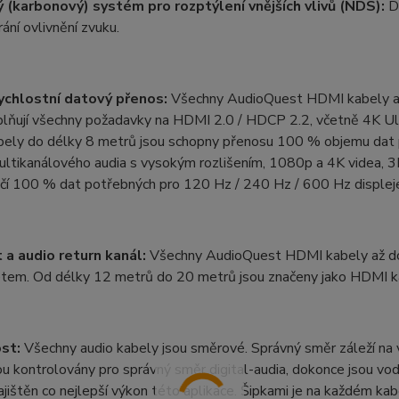
ý (karbonový) systém pro rozptýlení vnějších vlivů (NDS):
Do
rání ovlivnění zvuku.
ychlostní datový přenos:
Všechny AudioQuest HDMI kabely až 
plňují všechny požadavky na HDMI 2.0 / HDCP 2.2, včetně 4K U
ely do délky 8 metrů jsou schopny přenosu 100 % objemu dat p
ultikanálového audia s vysokým rozlišením, 1080p a 4K videa, 
čí 100 % dat potřebných pro 120 Hz / 240 Hz / 600 Hz displej
 a audio return kanál:
Všechny AudioQuest HDMI kabely až do 
etem. Od délky 12 metrů do 20 metrů jsou značeny jako HDMI ka
st:
Všechny audio kabely jsou směrové. Správný směr záleží na 
ou kontrolovány pro správný směr digital-audia, dokonce jsou v
ajištěn co nejlepší výkon této aplikace. Šipkami je na každém ka