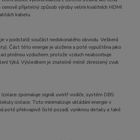
 cenově přijatelný způsob výroby velmi kvalitních HDMI
alitách kabelu.
či je v podstatě součást nedokonalého obvodu. Veškerá
áty). Část této energie je uložena a poté vypuštěna jako
laci plněnou vzduchem, protože vzduch neabsorbuje
eslení týká. Výsledkem je znatelně méně zkreslený zvuk
a. Izolace zpomaluje signál uvnitř vodiče, systém DBS
olekuly izolace. Toto minimalizuje ukládání energie v
 má poté překvapivě čisté pozadí, vyniknou detaily a také