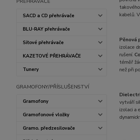
PŘEHRÁVAČE
takového 
kabelů. V
SACD a CD přehrávače
BLU-RAY přehrávače
Pěnová p
Síťové přehrávače
izolace d
rušení.
C
KAZETOVÉ PŘEHRÁVAČE
téměř žád
Tunery
než při p
GRAMOFONY/PŘÍSLUŠENSTVÍ
Dielectr
Gramofony
vytváří s
izolaci a
Gramofonové vložky
dynamický
Gramo. předzesilovače