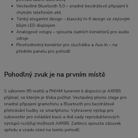
Vestavěné Bluetooth 5.0 – snadné bezdrátové připojení k
chytrým telefonům atd.
Tenký elegantní design – klasický hi-fi design se stylovým
bílým LED displejem
Analogové vstupy – spousta zadních konektorů pro audio
zdroje
Plnohodnotný konektor pro sluchátka a Aux-In – na
předním panelu pro pohodlí
Pohodlný
zvuk je na prvním místě
S výkonem 85 wattů a FM/AM tunerem k dispozici je AXR85
přijímač, se kterým je třeba počítat. Vestavěný phono stage pro
snadné připojení gramofonu a Bluetooth pro bezdrátové
přehrávání hudby ze smartphonu. Vyhrazený výstup pro
subwoofer pro ovládání basů a dvě sady reproduktorových
výstupů rozšiřují možnosti AXR85. Zatímco spousta zásuvek
vpředu a vzadu staví na tomto pohodlí.