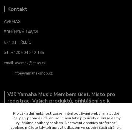
Kontakt
AVEMAX
BRNĚNSKÁ 148/69
674 01 TŘEBÍČ
tel.: +420 604 342 165
email:
avemax@atlas.cz
info@yamaha-shop.cz
Váš Yamaha Music Members účet. Místo pro
registraci Vašich produktů, přihlášení se k
odběru novinek a místo, kde nám můžete sdělit,
co Vás zajímá.
Pro základní funkčnost, zpříjemnění používání webu, analytické
účely a v případě udělení souhlasu také pro účely cílení reklamy
využíváme soubory cookies. Nastavení vlastních preferencí
cookies můžete kdykoli upravit odkazem ve spodní části stránek.