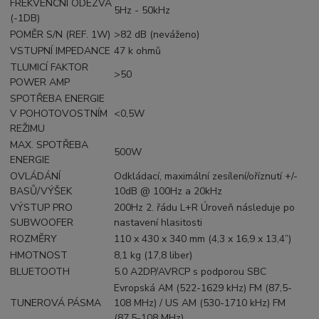
FREKVENČNÍ ODEZVA
5Hz - 50kHz
(-1DB)
POMĚR S/N (REF. 1W)
>82 dB (neváženo)
VSTUPNÍ IMPEDANCE
47 k ohmů
TLUMICÍ FAKTOR
>50
POWER AMP
SPOTŘEBA ENERGIE
V POHOTOVOSTNÍM
<0,5W
REŽIMU
MAX. SPOTŘEBA
500W
ENERGIE
OVLÁDÁNÍ
Odkládací, maximální zesílení/oříznutí +/-
BASŮ/VÝŠEK
10dB @ 100Hz a 20kHz
VÝSTUP PRO
200Hz 2. řádu L+R Úroveň následuje po
SUBWOOFER
nastavení hlasitosti
ROZMĚRY
110 x 430 x 340 mm (4,3 x 16,9 x 13,4”)
HMOTNOST
8,1 kg (17,8 liber)
BLUETOOTH
5.0 A2DP/AVRCP s podporou SBC
Evropská AM (522-1629 kHz) FM (87,5-
TUNEROVÁ PÁSMA
108 MHz) / US AM (530-1710 kHz) FM
(87,5-108 MHz)