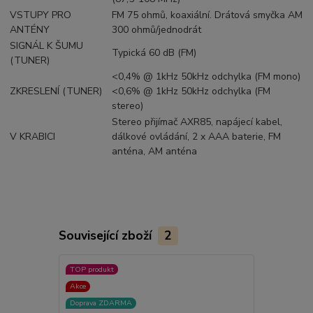
VSTUPY PRO
FM 75 ohmů, koaxiální. Drátová smyčka AM
ANTÉNY
300 ohmů/jednodrát
SIGNÁL K ŠUMU
Typická 60 dB (FM)
(TUNER)
<0,4% @ 1kHz 50kHz odchylka (FM mono)
ZKRESLENÍ (TUNER)
<0,6% @ 1kHz 50kHz odchylka (FM
stereo)
Stereo přijímač AXR85, napájecí kabel,
V KRABICI
dálkové ovládání, 2 x AAA baterie, FM
anténa, AM anténa
Související zboží
2
TOP produkt
Doprava ZD
Akce
Doprava ZDARMA