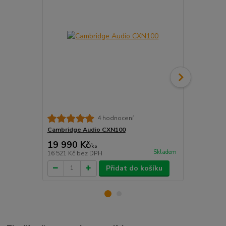
Cambridge A
4 hodnocení
cena od
Cambridge Audio CXN100
13 990 
19 990 Kč
/
ks
cena od
Skladem
16 521 Kč
bez DPH
11 562 Kč
be
Přidat do košíku