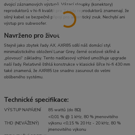
dvojicí záznamových výstupů. Vázací sloupky (konektory)
reproduktorů v hi-fi kvalitě pro 2 sady reproduktorů znamenají, že
silný kabel se bezpečně připojí pro autentický zvuk. Nechybí ani
výstup pro subwoofer.
Navrženo pro život
Stejně jako zbytek řady AX, AXR85 sdílí náš domácí styl
minimalistického obložení Lunar Grey, černé ocelové skříně a
„plovoucí“ základny. Tento nadčasový vzhled umožňuje upgrade
naší řady. Relativně štíhlá konstrukce v klasické šířce hi-fi 430 mm
také znamená, že AXR85 lze snadno zasunout do velmi
oblíbeného systému.
Technické specifikace:
VÝSTUP NAPÁJENÍ
85 wattů (do 8Ω)
<0,01 % @ 1 kHz, 80 % jmenovitého
THD (NEVÁŽENÝ)
výkonu <0,15 % 20 Hz - 20 kHz, 80 %
jmenovitého výkonu