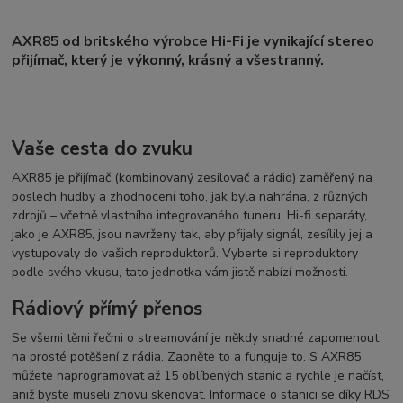
AXR85 od britského výrobce Hi-Fi je vynikající stereo
přijímač, který je výkonný, krásný a všestranný.
Vaše cesta do zvuku
AXR85 je přijímač (kombinovaný zesilovač a rádio) zaměřený na
poslech hudby a zhodnocení toho, jak byla nahrána, z různých
zdrojů – včetně vlastního integrovaného tuneru. Hi-fi separáty,
jako je AXR85, jsou navrženy tak, aby přijaly signál, zesílily jej a
vystupovaly do vašich reproduktorů. Vyberte si reproduktory
podle svého vkusu, tato jednotka vám jistě nabízí možnosti.
Rádiový přímý přenos
Se všemi těmi řečmi o streamování je někdy snadné zapomenout
na prosté potěšení z rádia. Zapněte to a funguje to. S AXR85
můžete naprogramovat až 15 oblíbených stanic a rychle je načíst,
aniž byste museli znovu skenovat. Informace o stanici se díky RDS