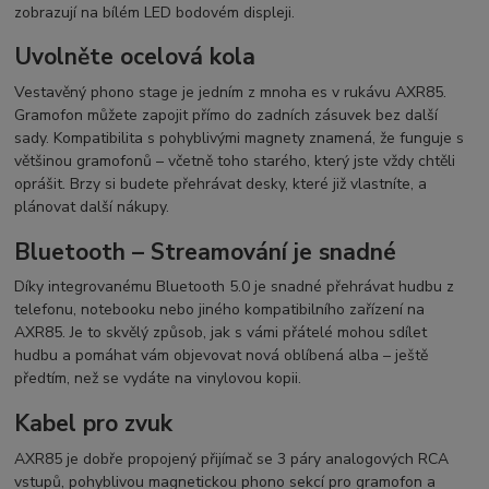
zobrazují na bílém LED bodovém displeji.
Uvolněte ocelová kola
Vestavěný phono stage je jedním z mnoha es v rukávu AXR85.
Gramofon můžete zapojit přímo do zadních zásuvek bez další
sady. Kompatibilita s pohyblivými magnety znamená, že funguje s
většinou gramofonů – včetně toho starého, který jste vždy chtěli
oprášit. Brzy si budete přehrávat desky, které již vlastníte, a
plánovat další nákupy.
Bluetooth – Streamování je snadné
Díky integrovanému Bluetooth 5.0 je snadné přehrávat hudbu z
telefonu, notebooku nebo jiného kompatibilního zařízení na
AXR85. Je to skvělý způsob, jak s vámi přátelé mohou sdílet
hudbu a pomáhat vám objevovat nová oblíbená alba – ještě
předtím, než se vydáte na vinylovou kopii.
Kabel pro zvuk
AXR85 je dobře propojený přijímač se 3 páry analogových RCA
vstupů, pohyblivou magnetickou phono sekcí pro gramofon a