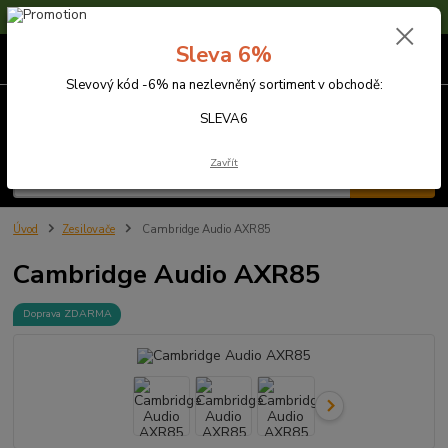
Sleva 6% na nezlevněné zboží s kódem SLEVA6
Sleva 6%
0
ks
za
0,00 Kč
Slevový kód -6% na nezlevněný sortiment v obchodě:
Menu
SLEVA6
Zavřít
Hledat
Úvod
Zesilovače
Cambridge Audio AXR85
Cambridge Audio AXR85
Doprava ZDARMA