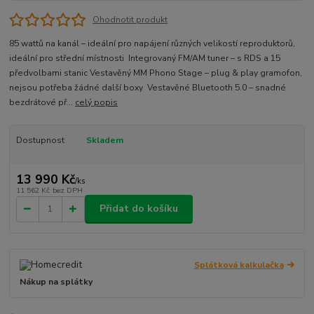
Ohodnotit produkt
85 wattů na kanál – ideální pro napájení různých velikostí reproduktorů,
ideální pro střední místnosti Integrovaný FM/AM tuner – s RDS a 15
předvolbami stanic Vestavěný MM Phono Stage – plug & play gramofon,
nejsou potřeba žádné další boxy Vestavěné Bluetooth 5.0 – snadné
bezdrátové př...
celý popis
Dostupnost
Skladem
13 990 Kč
/
ks
11 562 Kč
bez DPH
Přidat do košíku
Splátková kalkulačka
Nákup na splátky