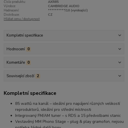
Číslo produktu:
AXR85
Výrobce:
CAMBRIDGE AUDIO
Hodnocení:
**********/10 (vynikající)
Distribuce:
CZ
Hlídat cenu / dostupnost
Kompletní specifikace
Hodnocení
0
Komentáře
0
Související zboží
2
Kompletní specifikace
85 wattů na kanál – ideální pro napájení různých velikostí
reproduktorů, ideální pro střední místnosti
Integrovaný FM/AM tuner – s RDS a 15 předvolbami stanic
Vestavěný MM Phono Stage – plug & play gramofon, nejsou
potřeba žádné další boxy