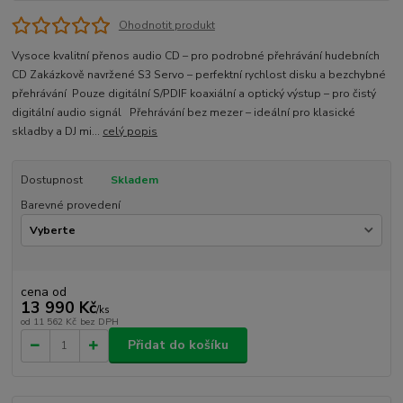
Ohodnotit produkt
Vysoce kvalitní přenos audio CD – pro podrobné přehrávání hudebních
CD Zakázkově navržené S3 Servo – perfektní rychlost disku a bezchybné
přehrávání Pouze digitální S/PDIF koaxiální a optický výstup – pro čistý
digitální audio signál Přehrávání bez mezer – ideální pro klasické
skladby a DJ mi...
celý popis
Dostupnost
Skladem
Barevné provedení
cena od
13 990 Kč
/
ks
od
11 562 Kč
bez DPH
Přidat do košíku