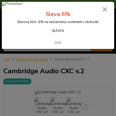
Sleva 6% na nezlevněné zboží s kódem SLEVA6
Sleva 6%
0
ks
za
0,00 Kč
Slevový kód -6% na nezlevněný sortiment v obchodě:
Menu
SLEVA6
Zavřít
Hledat
Úvod
SACD a CD přehrávače
Cambridge Audio CXC v.2
Cambridge Audio CXC v.2
Doprava ZDARMA