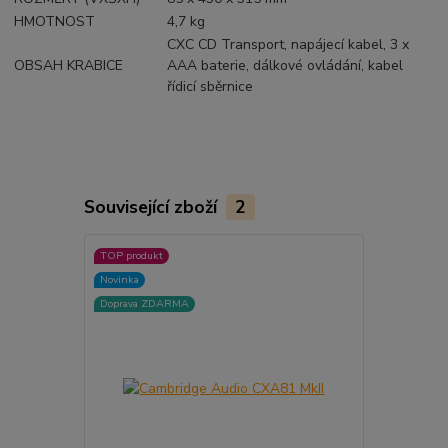
HMOTNOST
4,7 kg
CXC CD Transport, napájecí kabel, 3 x
OBSAH KRABICE
AAA baterie, dálkové ovládání, kabel
řídicí sběrnice
Související zboží
2
TOP produkt
TOP produkt
Novinka
Akce
Doprava ZDARMA
Doprava ZD