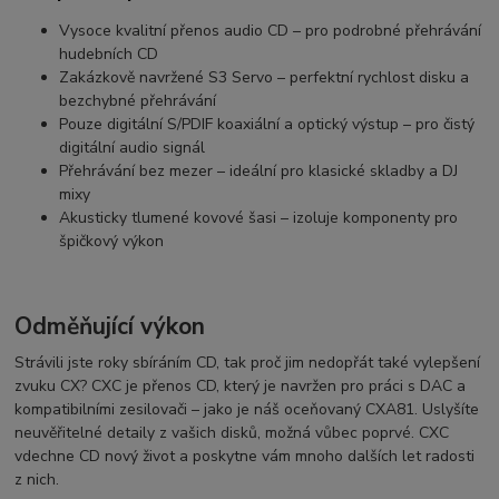
Vysoce kvalitní přenos audio CD – pro podrobné přehrávání
hudebních CD
Zakázkově navržené S3 Servo – perfektní rychlost disku a
bezchybné přehrávání
Pouze digitální S/PDIF koaxiální a optický výstup – pro čistý
digitální audio signál
Přehrávání bez mezer – ideální pro klasické skladby a DJ
mixy
Akusticky tlumené kovové šasi – izoluje komponenty pro
špičkový výkon
Odměňující výkon
Strávili jste roky sbíráním CD, tak proč jim nedopřát také vylepšení
zvuku CX? CXC je přenos CD, který je navržen pro práci s DAC a
kompatibilními zesilovači – jako je náš oceňovaný CXA81. Uslyšíte
neuvěřitelné detaily z vašich disků, možná vůbec poprvé. CXC
vdechne CD nový život a poskytne vám mnoho dalších let radosti
z nich.