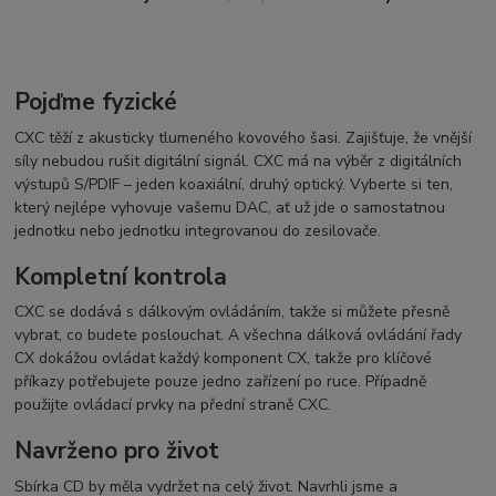
Pojďme fyzické
CXC těží z akusticky tlumeného kovového šasi. Zajišťuje, že vnější
síly nebudou rušit digitální signál. CXC má na výběr z digitálních
výstupů S/PDIF – jeden koaxiální, druhý optický. Vyberte si ten,
který nejlépe vyhovuje vašemu DAC, ať už jde o samostatnou
jednotku nebo jednotku integrovanou do zesilovače.
Kompletní kontrola
CXC se dodává s dálkovým ovládáním, takže si můžete přesně
vybrat, co budete poslouchat. A všechna dálková ovládání řady
CX dokážou ovládat každý komponent CX, takže pro klíčové
příkazy potřebujete pouze jedno zařízení po ruce. Případně
použijte ovládací prvky na přední straně CXC.
Navrženo pro život
Sbírka CD by měla vydržet na celý život. Navrhli jsme a