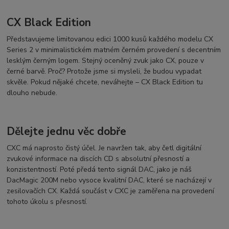
CX Black Edition
Představujeme limitovanou edici 1000 kusů každého modelu CX
Series 2 v minimalistickém matném černém provedení s decentním
lesklým černým logem. Stejný oceněný zvuk jako CX, pouze v
černé barvě. Proč? Protože jsme si mysleli, že budou vypadat
skvěle. Pokud nějaké chcete, neváhejte – CX Black Edition tu
dlouho nebude.
Dělejte jednu věc dobře
CXC má naprosto čistý účel. Je navržen tak, aby četl digitální
zvukové informace na discích CD s absolutní přesností a
konzistentností. Poté předá tento signál DAC, jako je náš
DacMagic 200M nebo vysoce kvalitní DAC, které se nacházejí v
zesilovačích CX. Každá součást v CXC je zaměřena na provedení
tohoto úkolu s přesností.