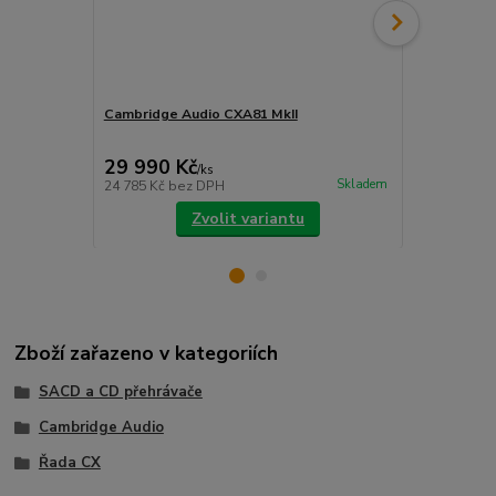
Cambridge Audio CXA81 MkII
Cambridge 
29 990 Kč
19 990 
/
ks
Skladem
24 785 Kč
bez DPH
16 521 Kč
be
Zvolit variantu
Zboží zařazeno v kategoriích
SACD a CD přehrávače
Cambridge Audio
Řada CX