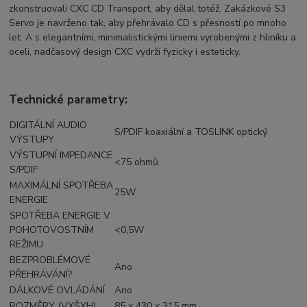
zkonstruovali CXC CD Transport, aby dělal totéž. Zakázkové S3
Servo je navrženo tak, aby přehrávalo CD s přesností po mnoho
let. A s elegantními, minimalistickými liniemi vyrobenými z hliníku a
oceli, nadčasový design CXC vydrží fyzicky i esteticky.
Technické parametry:
DIGITÁLNÍ AUDIO
S/PDIF koaxiální a TOSLINK optický
VÝSTUPY
VÝSTUPNÍ IMPEDANCE
<75 ohmů
S/PDIF
MAXIMÁLNÍ SPOTŘEBA
25W
ENERGIE
SPOTŘEBA ENERGIE V
POHOTOVOSTNÍM
<0,5W
REŽIMU
BEZPROBLÉMOVÉ
Ano
PŘEHRÁVÁNÍ?
DÁLKOVÉ OVLÁDÁNÍ
Ano
ROZMĚRY (VXŠXH)
85 x 430 x 315 mm