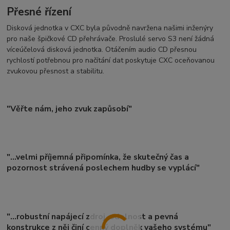
Přesné řízení
Disková jednotka v CXC byla původně navržena našimi inženýry
pro naše špičkové CD přehrávače. Proslulé servo S3 není žádná
víceúčelová disková jednotka. Otáčením audio CD přesnou
rychlostí potřebnou pro načítání dat poskytuje CXC oceňovanou
zvukovou přesnost a stabilitu.
"Věřte nám, jeho zvuk zapůsobí"
"...velmi příjemná připomínka, že skutečný čas a
pozornost strávená poslechem hudby se vyplácí"
"...robustní napájecí zdroj, odolnost a pevná
konstrukce z něj činí cenný doplněk vašeho systému"