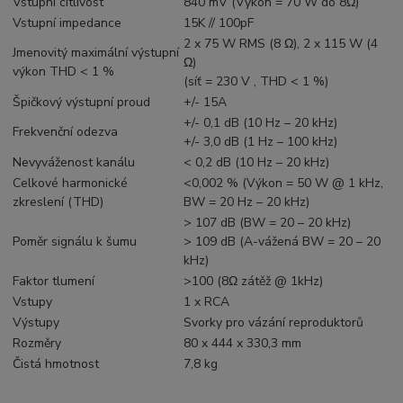
Vstupní citlivost
840 mV (Výkon = 70 W do 8Ω)
Vstupní impedance
15K // 100pF
2 x 75 W RMS (8 Ω), 2 x 115 W (4
Jmenovitý maximální výstupní
Ω)
výkon THD < 1 %
(síť = 230 V , THD < 1 %)
Špičkový výstupní proud
+/- 15A
+/- 0,1 dB (10 Hz – 20 kHz)
Frekvenční odezva
+/- 3,0 dB (1 Hz – 100 kHz)
Nevyváženost kanálu
< 0,2 dB (10 Hz – 20 kHz)
Celkové harmonické
<0,002 % (Výkon = 50 W @ 1 kHz,
zkreslení (THD)
BW = 20 Hz – 20 kHz)
> 107 dB (BW = 20 – 20 kHz)
Poměr signálu k šumu
> 109 dB (A-vážená BW = 20 – 20
kHz)
Faktor tlumení
>100 (8Ω zátěž @ 1kHz)
Vstupy
1 x RCA
Výstupy
Svorky pro vázání reproduktorů
Rozměry
80 x 444 x 330,3 mm
Čistá hmotnost
7,8 kg