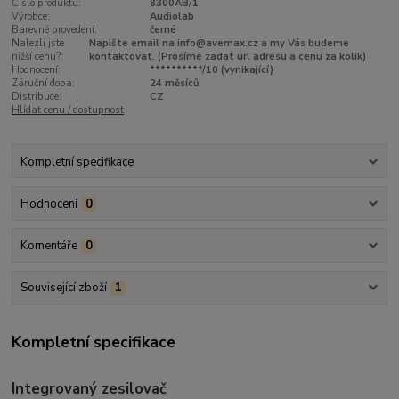
Číslo produktu:
8300AB/1
Výrobce:
Audiolab
Barevné provedení:
černé
Nalezli jste
Napište email na info@avemax.cz a my Vás budeme
nižší cenu?:
kontaktovat. (Prosíme zadat url adresu a cenu za kolik)
Hodnocení:
**********/10 (vynikající)
Záruční doba:
24 měsíců
Distribuce:
CZ
Hlídat cenu / dostupnost
Kompletní specifikace
Hodnocení
0
Komentáře
0
Související zboží
1
Kompletní specifikace
Integrovaný zesilovač