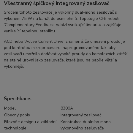
Všestranný špičkový integrovaný zesilovač
Srdcem tohoto zesilovače je výkonný dual-mono zesilovač s
výkonem 75 W na kanál do osmi ohmů. Topologie CFB neboli
'Complementary Feedback' nabízí vynikající linearitu a zajišťuje
vynikající tepelnou stabilitu.
ACD nebo 'Active Current Drive' znamená, že omezení proudu je
pod kontrolou mikroprocesoru, naprogramovaného tak, aby
zesilovači umožnilo dodávat vysoké proudy do komplexních zátěží,
na stejné úrovni jako zesilovače, které jsou na papíře větší a
výkonnější.
Specifikace:
Model
8300A
Obecný popis
Integrovaný zesilovač
Filozofie designu a základní
Konstrukce duálního mono
technologie
výkonového zesilovače