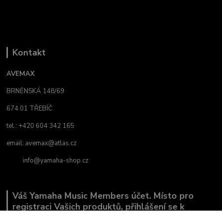
Kontakt
AVEMAX
BRNĚNSKÁ 148/69
674 01 TŘEBÍČ
tel.: +420 604 342 165
email:
avemax@atlas.cz
info@yamaha-shop.cz
Váš Yamaha Music Members účet. Místo pro
registraci Vašich produktů, přihlášení se k
odběru novinek a místo, kde nám můžete sdělit,