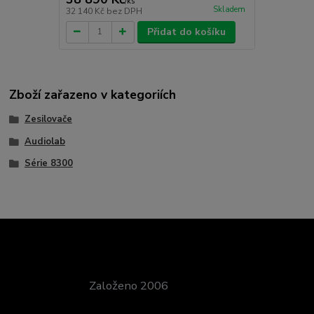
/
ks
Skladem
32 140 Kč
bez DPH
Přidat do košíku
Zboží zařazeno v kategoriích
Zesilovače
Audiolab
Série 8300
Založeno 2006