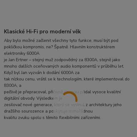
Klasické Hi-Fi pro moderní věk
Aby bylo možné začlenit všechny tyto funkce, musí být pod
pokličkou kompromis, ne? Špatně. Hlavním konstruktérem
elektroniky 6000A
je Jan Ertner – stejný muž zodpovědný za 8300A, stejně jako
mnoho dalších oceňovaných audio komponentů v průběhu let.
Když byl Jan vyzván k dodání 6000A za
tak nízkou cenu, vrátil se k technologiím, které implementoval do
8300A, a
pečlivě je přepracoval, přičemž do mixu přidal vysoce kvalitní
digitální obvody. Výsledkem je
zesilovač nové generace, který se vyvinul z architektury jeho
dražšího sourozence a poskytuje mimořádnou
kvalitu zvuku spolu s těmito flexibilními zařízeními.