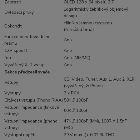
Zobrazit
OLED 128 x 64 pixelů 2,7"
Logaritmický žebříkový objemový
Ovládací prvky
design
Hliník s jemnou texturou
Dokončit
(černá/stříbrná)
Funkce pohotovostního
Ano
režimu
12V spoušť
Ano
fon
Ano (MM/MC)
Vyvážený XLR vstup
Ano
Sekce předzesilovače
CD, Video, Tuner, Aux 1, Aux 2, XLR
Vstupy
(vyvážený) & Phono
Výstupy
2 x RCA
Citlivost vstupu (Phono RIAA)
50K // 100pF
Vstupní impedance (linkové
50K // 100pF
vstupy)
Vstupní impedance (phono
47K // 100pF (MM), 100R // 1,5nF
vstupy)
(MC)
Výstupní napětí
2,3V max. (< 0,02 % THD)