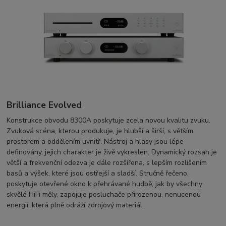
Brilliance Evolved
Konstrukce obvodu 8300A poskytuje zcela novou kvalitu zvuku.
Zvuková scéna, kterou produkuje, je hlubší a širší, s větším
prostorem a oddělením uvnitř. Nástroj a hlasy jsou lépe
definovány, jejich charakter je živě vykreslen. Dynamický rozsah je
větší a frekvenční odezva je dále rozšířena, s lepším rozlišením
basů a výšek, které jsou ostřejší a sladší. Stručně řečeno,
poskytuje otevřené okno k přehrávané hudbě, jak by všechny
skvělé HiFi měly, zapojuje posluchače přirozenou, nenucenou
energií, která plně odráží zdrojový materiál.