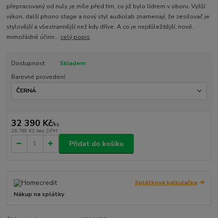
přepracovaný od nuly, je míle před tím, co již bylo lídrem v oboru. Vyšší
výkon, další phono stage a nový styl audiolab znamenají, že zesilovač je
stylovější a všestrannější než kdy dříve. A co je nejdůležitější, nové,
mimořádně účinn...
celý popis
Dostupnost
Skladem
Barevné provedení
32 390 Kč
/
ks
26 769 Kč
bez DPH
Přidat do košíku
Splátková kalkulačka
Nákup na splátky