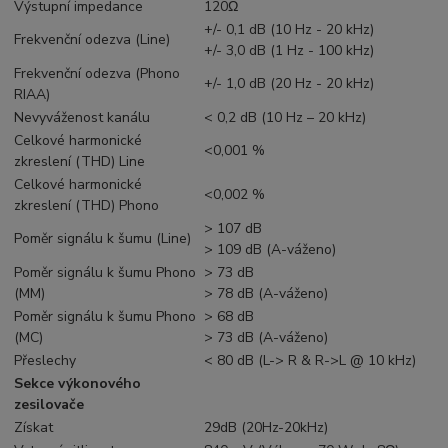
Výstupní impedance
120Ω
+/- 0,1 dB (10 Hz - 20 kHz)
Frekvenční odezva (Line)
+/- 3,0 dB (1 Hz - 100 kHz)
Frekvenční odezva (Phono
+/- 1,0 dB (20 Hz - 20 kHz)
RIAA)
Nevyváženost kanálu
< 0,2 dB (10 Hz – 20 kHz)
Celkové harmonické
<0,001 %
zkreslení (THD) Line
Celkové harmonické
<0,002 %
zkreslení (THD) Phono
> 107 dB
Poměr signálu k šumu (Line)
> 109 dB (A-váženo)
Poměr signálu k šumu Phono
> 73 dB
(MM)
> 78 dB (A-váženo)
Poměr signálu k šumu Phono
> 68 dB
(MC)
> 73 dB (A-váženo)
Přeslechy
< 80 dB (L-> R & R->L @ 10 kHz)
Sekce výkonového
zesilovače
Získat
29dB (20Hz-20kHz)