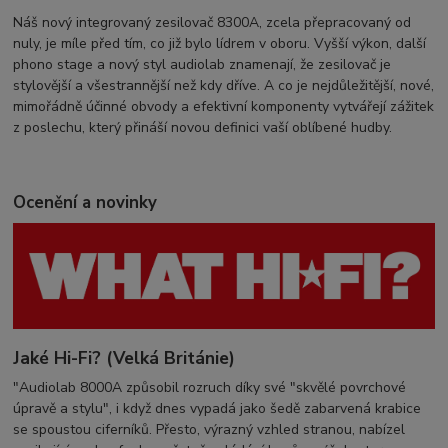
Náš nový integrovaný zesilovač 8300A, zcela přepracovaný od
nuly, je míle před tím, co již bylo lídrem v oboru. Vyšší výkon, další
phono stage a nový styl audiolab znamenají, že zesilovač je
stylovější a všestrannější než kdy dříve. A co je nejdůležitější, nové,
mimořádně účinné obvody a efektivní komponenty vytvářejí zážitek
z poslechu, který přináší novou definici vaší oblíbené hudby.
Ocenění
a
novinky
Jaké Hi-Fi? (Velká Británie)
"Audiolab 8000A způsobil rozruch díky své "skvělé povrchové
úpravě a stylu", i když dnes vypadá jako šedě zabarvená krabice
se spoustou ciferníků. Přesto, výrazný vzhled stranou, nabízel