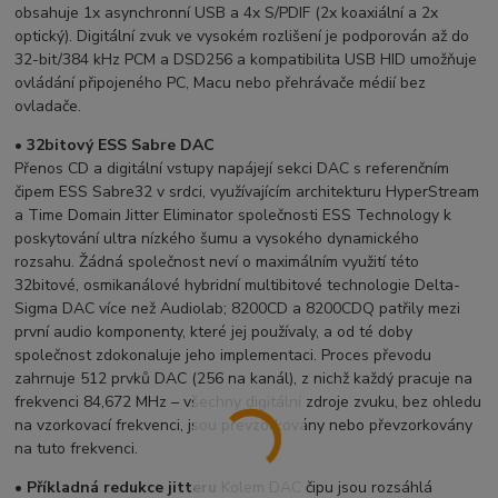
obsahuje 1x asynchronní USB a 4x S/PDIF (2x koaxiální a 2x
optický). Digitální zvuk ve vysokém rozlišení je podporován až do
32-bit/384 kHz PCM a DSD256 a kompatibilita USB HID umožňuje
ovládání připojeného PC, Macu nebo přehrávače médií bez
ovladače.
•
32bitový
ESS
Sabre
DAC
Přenos CD a digitální vstupy napájejí sekci DAC s referenčním
čipem ESS Sabre32 v srdci, využívajícím architekturu HyperStream
a Time Domain Jitter Eliminator společnosti ESS Technology k
poskytování ultra nízkého šumu a vysokého dynamického
rozsahu. Žádná společnost neví o maximálním využití této
32bitové, osmikanálové hybridní multibitové technologie Delta-
Sigma DAC více než Audiolab; 8200CD a 8200CDQ patřily mezi
první audio komponenty, které jej používaly, a od té doby
společnost zdokonaluje jeho implementaci. Proces převodu
zahrnuje 512 prvků DAC (256 na kanál), z nichž každý pracuje na
frekvenci 84,672 MHz – všechny digitální zdroje zvuku, bez ohledu
na vzorkovací frekvenci, jsou převzorkovány nebo převzorkovány
na tuto frekvenci.
•
Příkladná
redukce
jitteru
Kolem DAC čipu jsou rozsáhlá