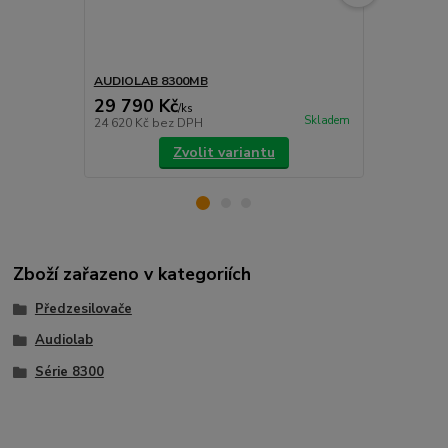
AUDIOLAB 8300MB
AUDIOLAB 8
29 790 Kč
44 090 
/
ks
Skladem
24 620 Kč
bez DPH
36 438 Kč
be
Zvolit variantu
Zboží zařazeno v kategoriích
Předzesilovače
Audiolab
Série 8300