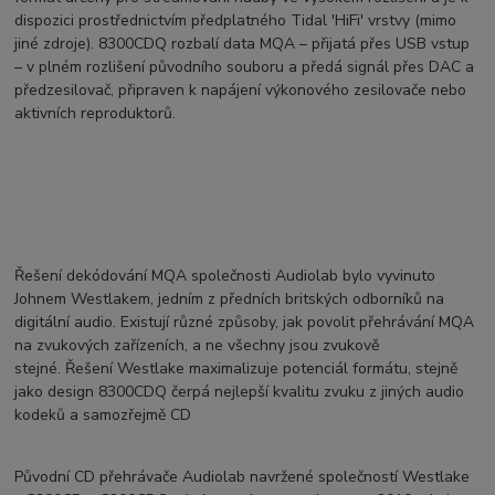
dispozici prostřednictvím předplatného Tidal 'HiFi' vrstvy (mimo
jiné zdroje). 8300CDQ rozbalí data MQA – přijatá přes USB vstup
– v plném rozlišení původního souboru a předá signál přes DAC a
předzesilovač, připraven k napájení výkonového zesilovače nebo
aktivních reproduktorů.
Řešení dekódování MQA společnosti Audiolab bylo vyvinuto
Johnem Westlakem, jedním z předních britských odborníků na
digitální audio. Existují různé způsoby, jak povolit přehrávání MQA
na zvukových zařízeních, a ne všechny jsou zvukově
stejné. Řešení Westlake maximalizuje potenciál formátu, stejně
jako design 8300CDQ čerpá nejlepší kvalitu zvuku z jiných audio
kodeků a samozřejmě CD
Původní CD přehrávače Audiolab navržené společností Westlake