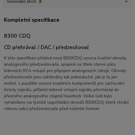
Související zboží
3
Kompletní specifikace
8300 CDQ
CD přehrávač / DAC / předzesilovač
K této specifikaci přidává nový 8300CDQ vysoce kvalitní obvody
analogového předzesilovače, spojené se třemi stereo páry
linkových RCA vstupů pro připojení analogových zdrojů. Obvody
předzesilovače jsou udržovány tak jednoduché, jak je to jen
možné, s použitím vysoce kvalitních komponentů pro zachování
čistoty signálu, přičemž linkové vstupní signály přecházejí do
přesného analogového stupně hlasitosti. Velké úsilí bylo
vynaloženo na fyzické uspořádání obvodů 8300CDQ, které chrání
citlivou sekci předzesilovače před rušením šumem.