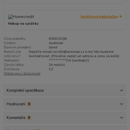
Splátková kalkulačka
Nákup na splátky
Číslo produktu:
8300CDQB
Výrobce:
Audiolab
Barevné provedení:
černé
Nalezli jste
Napište email na info@avemax.cz a my Vás budeme
nižší cenu?:
kontaktovat. (Prosíme zadat url adresu a cenu za kolik)
Hodnocení:
**********/10 (vynikající)
Záruční doba:
24 měsíců
Distribuce:
CZ
Hlídat cenu / dostupnost
Kompletní specifikace
Hodnocení
0
Komentáře
0