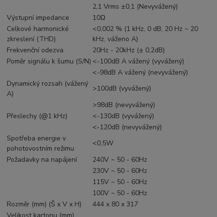
2,1 Vrms ±0,1 (Nevyvážený)
Výstupní impedance
10Ω
Celkové harmonické
<0,002 % (1 kHz, 0 dB, 20 Hz ~ 20
zkreslení (THD)
kHz, váženo A)
Frekvenční odezva
20Hz - 20kHz (± 0,2dB)
Poměr signálu k šumu (S/N)
<-100dB A vážený (vyvážený)
<-98dB A vážený (nevyvážený)
Dynamický rozsah (vážený
>100dB (vyvážený)
A)
>98dB (nevyvážený)
Přeslechy (@1 kHz)
<-130dB (vyvážený)
<-120dB (nevyvážený)
Spotřeba energie v
<0,5W
pohotovostním režimu
Požadavky na napájení
240V ~ 50 - 60Hz
230V ~ 50 - 60Hz
115V ~ 50 - 60Hz
100V ~ 50 - 60Hz
Rozměr (mm) (Š x V x H)
444 x 80 x 317
Velikost kartonu (mm)