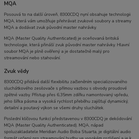
MQA
Posouvá to na další úroveň, 8300CDQ nyní obsahuje technologii
MQA, která vám umožňuje přehrávat zvukové soubory a streamy
MQA a dodávat zvuk původní master nahrávky.
MQA (Master Quality Authenticated) je oceňovaná britská
technologie, která přináší zvuk původní master nahrávky. Hlavní
soubor MQA je plně ověřený a je dostatečně malý pro
streamování nebo stahování.
Zvuk vědy
8300CDQ přidává další flexibilitu začleněním specializovaného
sluchátkového zesilovače s přímou vazbou s obvody proudové
zpětné vazby. Přístup přes 6,35mm zdířku namontovaný vpředu,
jeho šířka pásma a vysoká rychlost přeběhu zajišťují dynamický,
detailní a poutavý výkon se všemi druhy sluchátek.
Poslední klíčovou funkcí představenou v 8300CDQ je dekódování
MQA (Master Quality Authenticated). MQA, nápad
spoluzakladatele Meridian Audio Boba Stuarta, je digitální audio
formát určený pro streamování hudby ve vysokém rozlišení a je k