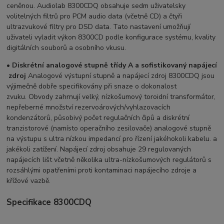
ceněnou. Audiolab 8300CDQ obsahuje sedm uživatelsky
volitelných filtrů pro PCM audio data (včetně CD) a čtyři
ultrazvukové filtry pro DSD data. Tato nastavení umožňují
uživateli vyladit výkon 8300CD podle konfigurace systému, kvality
digitálních souborů a osobního vkusu.
•
Diskrétní
analogové
stupně
třídy
A
a
sofistikovaný
napájecí
zdroj
Analogové výstupní stupně a napájecí zdroj 8300CDQ jsou
výjimečně dobře specifikovány při snaze o dokonalost
zvuku. Obvody zahrnují velký, nízkošumový toroidní transformátor,
nepřeberné množství rezervoárových/vyhlazovacích
kondenzátorů, působivý počet regulačních čipů a diskrétní
tranzistorové (namísto operačního zesilovače) analogové stupně
na výstupu s ultra nízkou impedancí pro řízení jakéhokoli kabelu. a
jakékoli zatížení. Napájecí zdroj obsahuje 29 regulovaných
napájecích lišt včetně několika ultra-nízkošumových regulátorů s
rozsáhlými opatřeními proti kontaminaci napájecího zdroje a
křížové vazbě.
Specifikace 8300CDQ