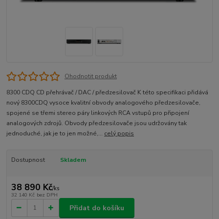
Ohodnotit produkt
8300 CDQ CD přehrávač / DAC / předzesilovač K této specifikaci přidává
nový 8300CDQ vysoce kvalitní obvody analogového předzesilovače,
spojené se třemi stereo páry linkových RCA vstupů pro připojení
analogových zdrojů. Obvody předzesilovače jsou udržovány tak
jednoduché, jak je to jen možné,...
celý popis
Dostupnost
Skladem
38 890 Kč
/
ks
32 140 Kč
bez DPH
Přidat do košíku