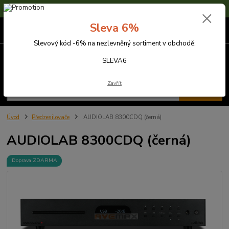
Sleva 6% na nezlevněné zboží s kódem SLEVA6
Sleva 6%
0
ks
za
0,00 Kč
Slevový kód -6% na nezlevněný sortiment v obchodě:
Menu
SLEVA6
Zavřít
Hledat
Úvod
Předzesilovače
AUDIOLAB 8300CDQ (černá)
AUDIOLAB 8300CDQ (černá)
Doprava ZDARMA