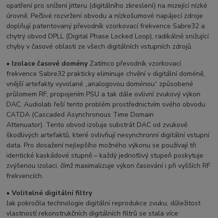
opatření pro snížení jitteru (digitálního zkreslení) na mizející nízké
úrovně. Pečlivé rozvržení obvodu a nízkošumové napájecí zdroje
doplňují patentovaný převodník vzorkovací frekvence Sabre32 a
chytrý obvod DPLL (Digital Phase Locked Loop), radikálně snižující
chyby v časové oblasti ze všech digitálních vstupních zdrojů.
•
Izolace
časové
domény
Zatímco převodník vzorkovací
frekvence Sabre32 prakticky eliminuje chvění v digitální doméně,
vnější artefakty vyvolané „analogovou doménou“ způsobené
průlomem RF, propojením PSU a tak dále ovlivní zvukový výkon
DAC. Audiolab řeší tento problém prostřednictvím svého obvodu
CATDA (Cascaded Asynchronous Time Domain
Attenuator). Tento obvod izoluje substrát DAC od zvukově
škodlivých artefaktů, které ovlivňují nesynchronní digitální vstupní
data. Pro dosažení nejlepšího možného výkonu se používají tři
identické kaskádové stupně – každý jednotlivý stupeň poskytuje
zvýšenou izolaci, čímž maximalizuje výkon časování i při vyšších RF
frekvencích.
•
Volitelné
digitální
filtry
Jak pokročila technologie digitální reprodukce zvuku, důležitost
vlastností rekonstrukčních digitálních filtrů se stala více