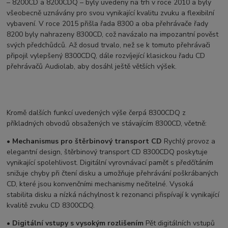
– 8200CD a 8200CDQ – byly uvedeny na trh v roce 2010 a byly
všeobecně uznávány pro svou vynikající kvalitu zvuku a flexibilní
vybavení. V roce 2015 přišla řada 8300 a oba přehrávače řady
8200 byly nahrazeny 8300CD, což navázalo na impozantní pověst
svých předchůdců. Až dosud trvalo, než se k tomuto přehrávači
připojil vylepšený 8300CDQ, dále rozvíjející klasickou řadu CD
přehrávačů Audiolab, aby dosáhl ještě větších výšek.
Kromě dalších funkcí uvedených výše čerpá 8300CDQ z
příkladných obvodů obsažených ve stávajícím 8300CD, včetně:
•
Mechanismus
pro štěrbinový
transport
CD
Rychlý provoz a
elegantní design, štěrbinový transport CD 8300CDQ poskytuje
vynikající spolehlivost. Digitální vyrovnávací paměť s předčítáním
snižuje chyby při čtení disku a umožňuje přehrávání poškrábaných
CD, které jsou konvenčními mechanismy nečitelné. Vysoká
stabilita disku a nízká náchylnost k rezonanci přispívají k vynikající
kvalitě zvuku CD 8300CDQ.
•
Digitální
vstupy
s vysokým rozlišením
Pět digitálních vstupů