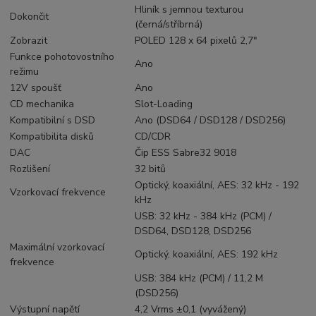
Hliník s jemnou texturou
Dokončit
(černá/stříbrná)
Zobrazit
POLED 128 x 64 pixelů 2,7"
Funkce pohotovostního
Ano
režimu
12V spoušť
Ano
CD mechanika
Slot-Loading
Kompatibilní s DSD
Ano (DSD64 / DSD128 / DSD256)
Kompatibilita disků
CD/CDR
DAC
Čip ESS Sabre32 9018
Rozlišení
32 bitů
Optický, koaxiální, AES: 32 kHz - 192
Vzorkovací frekvence
kHz
USB: 32 kHz - 384 kHz (PCM) /
DSD64, DSD128, DSD256
Maximální vzorkovací
Optický, koaxiální, AES: 192 kHz
frekvence
USB: 384 kHz (PCM) / 11,2 M
(DSD256)
Výstupní napětí
4,2 Vrms ±0,1 (vyvážený)